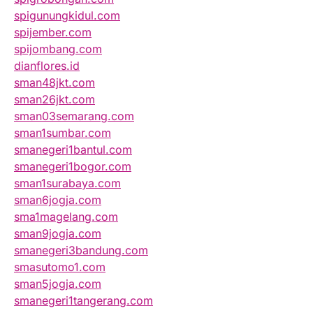
spigunungkidul.com
spijember.com
spijombang.com
dianflores.id
sman48jkt.com
sman26jkt.com
sman03semarang.com
sman1sumbar.com
smanegeri1bantul.com
smanegeri1bogor.com
sman1surabaya.com
sman6jogja.com
sma1magelang.com
sman9jogja.com
smanegeri3bandung.com
smasutomo1.com
sman5jogja.com
smanegeri1tangerang.com