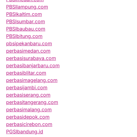
PBSIlampung.com
PBSIkaltim.com
PBSIsumbar.com
PBSIbaubau.com
PBSIbitung.com
pbsipekanbaru.com
perbasimedan.com
perbasisurabaya.com
perbasibanjarbaru.com
perbasiblitar.com
perbasimagelang.com
perbasijambi.com
perbasiserang.com
perbasitangerang.com
perbasimalang.com
perbasidepok.com
perbasicirebon.com
PGSIbandung.id