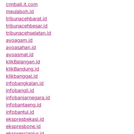
cnnbali.it.com
meulaboh.id
tribunacehbarat.id
tribunacehbesar.id
tribunacehselatan.id
ayoagam.id
ayoasahan.id
ayoasmat.id
klikBalangan.id
klikBandung.id
klikbanggai.id
infobangkalan.id
infobangli.id
infobanjarnegara.id
infobantaeng.id
infobantul.id
ekspresbekasi.id
ekspresbone.id
eksprescianjur.id