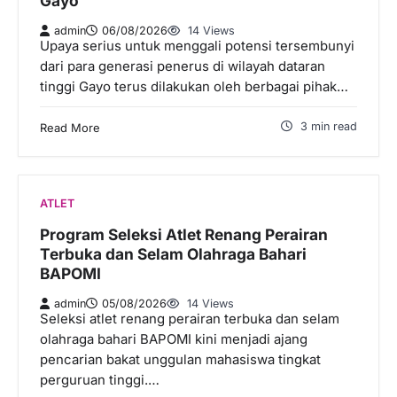
Gayo
admin
06/08/2026
14 Views
Upaya serius untuk menggali potensi tersembunyi
dari para generasi penerus di wilayah dataran
tinggi Gayo terus dilakukan oleh berbagai pihak…
3 min read
Read More
ATLET
Program Seleksi Atlet Renang Perairan
Terbuka dan Selam Olahraga Bahari
BAPOMI
admin
05/08/2026
14 Views
Seleksi atlet renang perairan terbuka dan selam
olahraga bahari BAPOMI kini menjadi ajang
pencarian bakat unggulan mahasiswa tingkat
perguruan tinggi.…