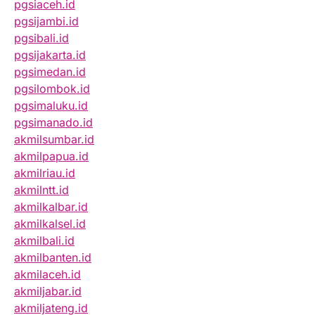
pgsiaceh.id
pgsijambi.id
pgsibali.id
pgsijakarta.id
pgsimedan.id
pgsilombok.id
pgsimaluku.id
pgsimanado.id
akmilsumbar.id
akmilpapua.id
akmilriau.id
akmilntt.id
akmilkalbar.id
akmilkalsel.id
akmilbali.id
akmilbanten.id
akmilaceh.id
akmiljabar.id
akmiljateng.id