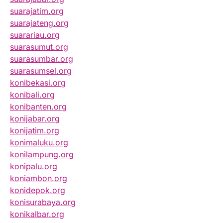
suarajatim.org
suarajateng.org
suarariau.org
suarasumut.org
suarasumbar.org
suarasumsel.org
konibekasi.org
konibali.org
konibanten.org
konijabar.org
konijatim.org
konimaluku.org
konilampung.org
konipalu.org
koniambon.org
konidepok.org
konisurabaya.org
konikalbar.org