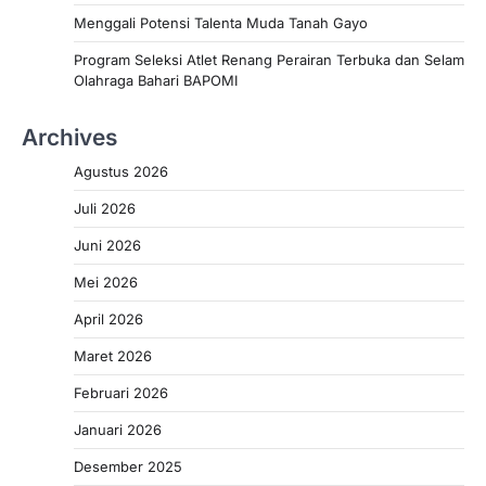
Menggali Potensi Talenta Muda Tanah Gayo
Program Seleksi Atlet Renang Perairan Terbuka dan Selam
Olahraga Bahari BAPOMI
Archives
Agustus 2026
Juli 2026
Juni 2026
Mei 2026
April 2026
Maret 2026
Februari 2026
Januari 2026
Desember 2025