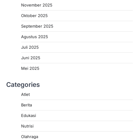
November 2025
Oktober 2025
September 2025
Agustus 2025
Juli 2025
Juni 2025
Mei 2025
Categories
Atlet
Berita
Edukasi
Nutrisi
Olahraga