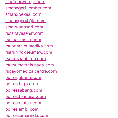
sma1purworejo.com
smanegeri1jember.com
sman2bekasi.com
smanegeri47jkt.com
sma1wonosari.com
rscahayasehat.com
rsumalikasim.com
rsuprimaintimedika.com
rsarunlhokseumaw.com
rsufauziahbireu.com
rsumumcitrahusada.com
rsgayomedicalcentre.com
polresjakarta.com
polresdago.com
polressabang.com
polresdenpasar.com
polresbanten.com
polresjambi.com
polressamarinda.com