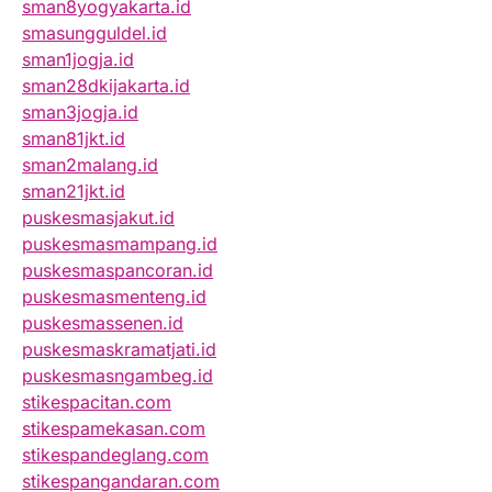
sman8yogyakarta.id
smasungguldel.id
sman1jogja.id
sman28dkijakarta.id
sman3jogja.id
sman81jkt.id
sman2malang.id
sman21jkt.id
puskesmasjakut.id
puskesmasmampang.id
puskesmaspancoran.id
puskesmasmenteng.id
puskesmassenen.id
puskesmaskramatjati.id
puskesmasngambeg.id
stikespacitan.com
stikespamekasan.com
stikespandeglang.com
stikespangandaran.com