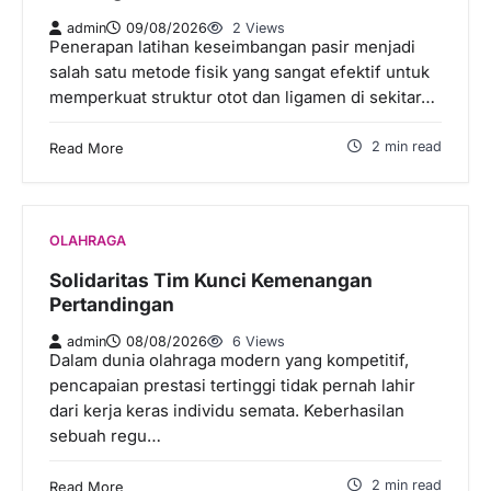
admin
09/08/2026
2 Views
Penerapan latihan keseimbangan pasir menjadi
salah satu metode fisik yang sangat efektif untuk
memperkuat struktur otot dan ligamen di sekitar…
2 min read
Read More
OLAHRAGA
Solidaritas Tim Kunci Kemenangan
Pertandingan
admin
08/08/2026
6 Views
Dalam dunia olahraga modern yang kompetitif,
pencapaian prestasi tertinggi tidak pernah lahir
dari kerja keras individu semata. Keberhasilan
sebuah regu…
2 min read
Read More