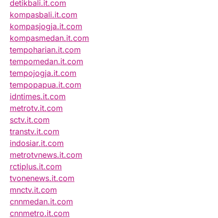
detikbali.it.com
kompasbali.it.com
kompasjogja.it.com
kompasmedan.it.com
tempoharian.it.com
tempomedan.it.com
tempojogja.it.com
tempopapua.it.com
idntimes.it.com
metrotv.it.com
sctv.it.com
transtv.it.com
indosiar.it.com
metrotvnews.it.com
rctiplus.it.com
tvonenews.it.com
mnctv.it.com
cnnmedan.it.com
cnnmetro.it.com