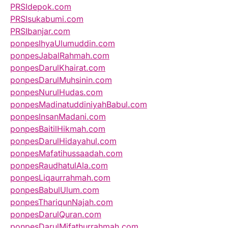
PRSIdepok.com
PRSIsukabumi.com
PRSIbanjar.com
ponpesIhyaUlumuddin.com
ponpesJabalRahmah.com
ponpesDarulKhairat.com
ponpesDarulMuhsinin.com
ponpesNurulHudas.com
ponpesMadinatuddiniyahBabul.com
ponpesInsanMadani.com
ponpesBaitilHikmah.com
ponpesDarulHidayahul.com
ponpesMafatihussaadah.com
ponpesRaudhatulAla.com
ponpesLiqaurrahmah.com
ponpesBabulUlum.com
ponpesThariqunNajah.com
ponpesDarulQuran.com
ponpesDarulMifathurrahmah.com