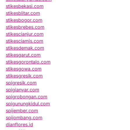
stikesbekasi.com
stikesblitar.com
stikesbogor.com
stikesbrebes.com
stikescianjur.com
stikesciamis.com
stikesdemak.com
stikesgarut.com
stikesgorontalo.com
stikesgowa.com
stikesgresik.com
spigresik.com
spigianyar.com
spigrobongan.com
spigunungkidul.com
spijember.com
spijombang.com
dianflores.id