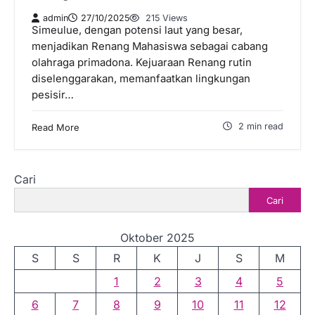
admin
27/10/2025
215 Views
Simeulue, dengan potensi laut yang besar,
menjadikan Renang Mahasiswa sebagai cabang
olahraga primadona. Kejuaraan Renang rutin
diselenggarakan, memanfaatkan lingkungan
pesisir…
2 min read
Read More
Cari
Cari
Oktober 2025
S
S
R
K
J
S
M
1
2
3
4
5
6
7
8
9
10
11
12