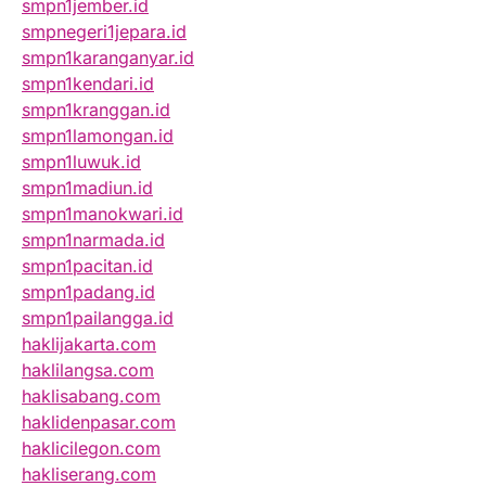
smpn1jember.id
smpnegeri1jepara.id
smpn1karanganyar.id
smpn1kendari.id
smpn1kranggan.id
smpn1lamongan.id
smpn1luwuk.id
smpn1madiun.id
smpn1manokwari.id
smpn1narmada.id
smpn1pacitan.id
smpn1padang.id
smpn1pailangga.id
haklijakarta.com
haklilangsa.com
haklisabang.com
haklidenpasar.com
haklicilegon.com
hakliserang.com