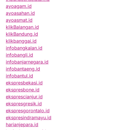
ayoagam.id
ayoasahan.id
ayoasmat.id
klikBalangan.id
klikBandung.id
klikbanggai.id
infobangkalan.id
infobangli.id
infobanjarnegara.id
infobantaeng.id
infobantul.id
ekspresbekasi.id
ekspresbone.id
eksprescianjur.id
ekspresgresik.id
ekspresgorontalo.id
ekspresindramayu.id
harianjepara.id