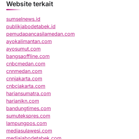
Website terkait
sumselnews.id
publikjabodetabek.id
pemudapancasilamedan.com
ayokalimantan.com
ayosumut.com
bangsaoffline.com
cnbcmedan.com
cnnmedan.com
cnnjakarta.com
cnbcjakarta.com
hariansumatra.com
harianikn.com
bandungtimes.com
sumutekspres.com
lampungpos.com
mediasulawesi.com
mediajabodetabek.com