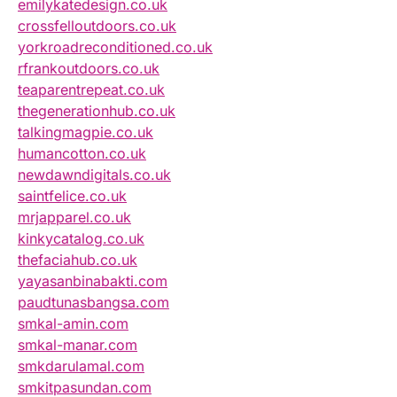
emilykatedesign.co.uk
crossfelloutdoors.co.uk
yorkroadreconditioned.co.uk
rfrankoutdoors.co.uk
teaparentrepeat.co.uk
thegenerationhub.co.uk
talkingmagpie.co.uk
humancotton.co.uk
newdawndigitals.co.uk
saintfelice.co.uk
mrjapparel.co.uk
kinkycatalog.co.uk
thefaciahub.co.uk
yayasanbinabakti.com
paudtunasbangsa.com
smkal-amin.com
smkal-manar.com
smkdarulamal.com
smkitpasundan.com