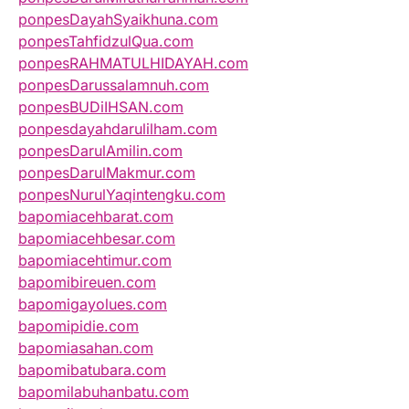
ponpesDayahSyaikhuna.com
ponpesTahfidzulQua.com
ponpesRAHMATULHIDAYAH.com
ponpesDarussalamnuh.com
ponpesBUDiIHSAN.com
ponpesdayahdarulilham.com
ponpesDarulAmilin.com
ponpesDarulMakmur.com
ponpesNurulYaqintengku.com
bapomiacehbarat.com
bapomiacehbesar.com
bapomiacehtimur.com
bapomibireuen.com
bapomigayolues.com
bapomipidie.com
bapomiasahan.com
bapomibatubara.com
bapomilabuhanbatu.com