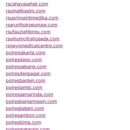
rscahayasehat.com
rsumalikasim.com
rsuprimaintimedika.com
rsarunlhokseumaw.com
rsufauziahbireu.com
rsumumcitrahusada.com
rsgayomedicalcentre.com
polresjakarta.com
polresdago.com
polressabang.com
polresdenpasar.com
polresbanten.com
polresjambi.com
polressamarinda.com
polresbanjarmasin.com
polresbatam.com
polresambon.com
polresbima.com
polresmataram.com