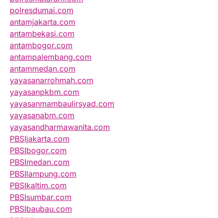
polresdumai.com
antamjakarta.com
antambekasi.com
antambogor.com
antampalembang.com
antammedan.com
yayasanarrohmah.com
yayasanpkbm.com
yayasanmambaulirsyad.com
yayasanabm.com
yayasandharmawanita.com
PBSIjakarta.com
PBSIbogor.com
PBSImedan.com
PBSIlampung.com
PBSIkaltim.com
PBSIsumbar.com
PBSIbaubau.com