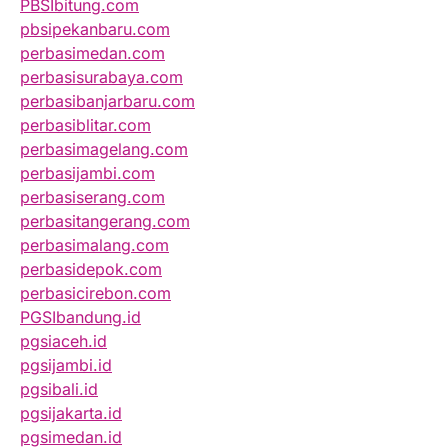
PBSIbitung.com
pbsipekanbaru.com
perbasimedan.com
perbasisurabaya.com
perbasibanjarbaru.com
perbasiblitar.com
perbasimagelang.com
perbasijambi.com
perbasiserang.com
perbasitangerang.com
perbasimalang.com
perbasidepok.com
perbasicirebon.com
PGSIbandung.id
pgsiaceh.id
pgsijambi.id
pgsibali.id
pgsijakarta.id
pgsimedan.id