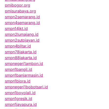
pmibogor.org
pmisurabaya.org
smpn2semarang.id
smpn4semarang.id
smpn14jkt.id
smpn2lumajang.id
smpn2sutojayan.id
smpn4blitar.id
smpn78jakarta.id
smpn88jakarta.id
smpnegeri1ambon.id
smpn1bangil.id
smpn1banjarmasin.id
smpn1biora.id
smpnegeri1bobotsari.id
smpn1boyolali.id
smpn1gresik.id
smpn1jayapura.id