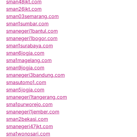
sman48jkt.com
sman26jkt.com
sman03semarang.com
sman1sumbar.com
smanegeri1bantul.com
smanegeri1bogor.com
sman1surabaya.com
sman6jogja.com
sma1magelang.com
sman9jogja.com
smanegeri3bandung.com
smasutomo1.com
sman5jogja.com
smanegeri1tangerang.com
sma1purworejo.com
smanegeri1jember.com
sman2bekasi.com
smanegeri47jkt.com
sma1wonosari.com