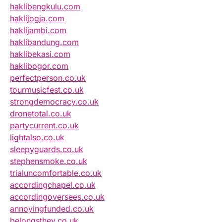
haklibengkulu.com
haklijogja.com
haklijambi.com
haklibandung.com
haklibekasi.com
haklibogor.com
perfectperson.co.uk
tourmusicfest.co.uk
strongdemocracy.co.uk
dronetotal.co.uk
partycurrent.co.uk
lightalso.co.uk
sleepyguards.co.uk
stephensmoke.co.uk
trialuncomfortable.co.uk
accordingchapel.co.uk
accordingoversees.co.uk
annoyingfunded.co.uk
belongsthey.co.uk