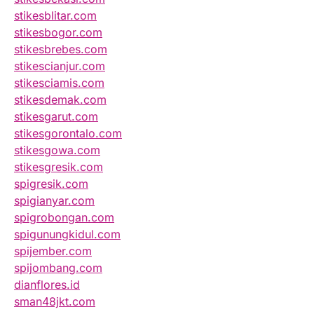
stikesblitar.com
stikesbogor.com
stikesbrebes.com
stikescianjur.com
stikesciamis.com
stikesdemak.com
stikesgarut.com
stikesgorontalo.com
stikesgowa.com
stikesgresik.com
spigresik.com
spigianyar.com
spigrobongan.com
spigunungkidul.com
spijember.com
spijombang.com
dianflores.id
sman48jkt.com