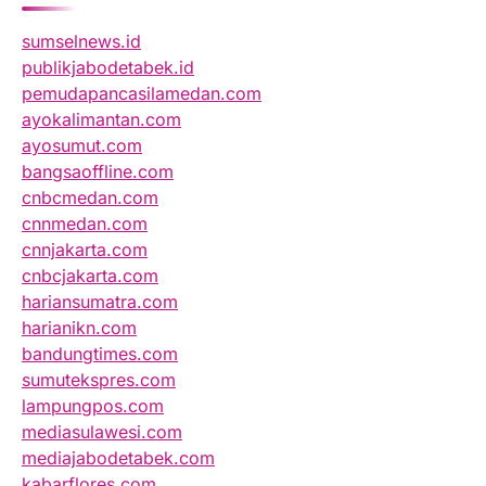
sumselnews.id
publikjabodetabek.id
pemudapancasilamedan.com
ayokalimantan.com
ayosumut.com
bangsaoffline.com
cnbcmedan.com
cnnmedan.com
cnnjakarta.com
cnbcjakarta.com
hariansumatra.com
harianikn.com
bandungtimes.com
sumutekspres.com
lampungpos.com
mediasulawesi.com
mediajabodetabek.com
kabarflores.com