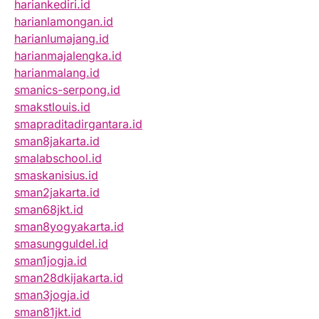
hariankediri.id
harianlamongan.id
harianlumajang.id
harianmajalengka.id
harianmalang.id
smanics-serpong.id
smakstlouis.id
smapraditadirgantara.id
sman8jakarta.id
smalabschool.id
smaskanisius.id
sman2jakarta.id
sman68jkt.id
sman8yogyakarta.id
smasungguldel.id
sman1jogja.id
sman28dkijakarta.id
sman3jogja.id
sman81jkt.id