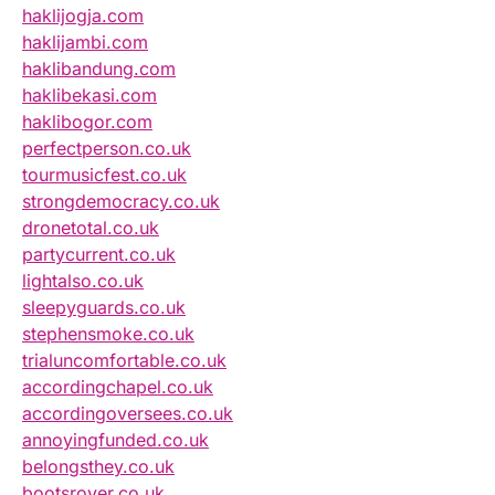
haklijogja.com
haklijambi.com
haklibandung.com
haklibekasi.com
haklibogor.com
perfectperson.co.uk
tourmusicfest.co.uk
strongdemocracy.co.uk
dronetotal.co.uk
partycurrent.co.uk
lightalso.co.uk
sleepyguards.co.uk
stephensmoke.co.uk
trialuncomfortable.co.uk
accordingchapel.co.uk
accordingoversees.co.uk
annoyingfunded.co.uk
belongsthey.co.uk
bootsrover.co.uk