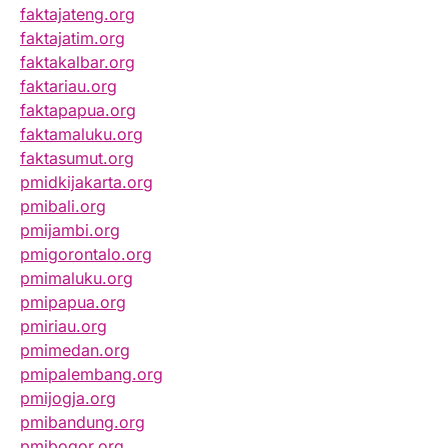
faktajateng.org
faktajatim.org
faktakalbar.org
faktariau.org
faktapapua.org
faktamaluku.org
faktasumut.org
pmidkijakarta.org
pmibali.org
pmijambi.org
pmigorontalo.org
pmimaluku.org
pmipapua.org
pmiriau.org
pmimedan.org
pmipalembang.org
pmijogja.org
pmibandung.org
pmibogor.org