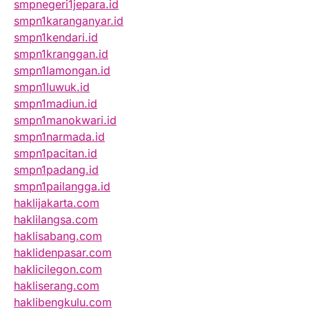
smpnegeri1jepara.id
smpn1karanganyar.id
smpn1kendari.id
smpn1kranggan.id
smpn1lamongan.id
smpn1luwuk.id
smpn1madiun.id
smpn1manokwari.id
smpn1narmada.id
smpn1pacitan.id
smpn1padang.id
smpn1pailangga.id
haklijakarta.com
haklilangsa.com
haklisabang.com
haklidenpasar.com
haklicilegon.com
hakliserang.com
haklibengkulu.com