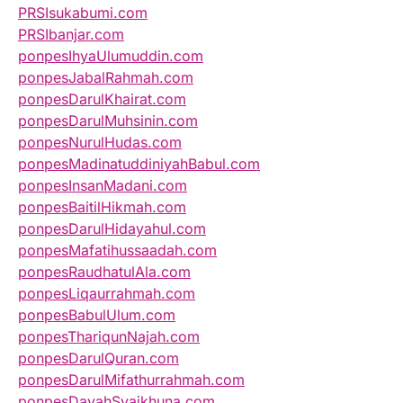
PRSIsukabumi.com
PRSIbanjar.com
ponpesIhyaUlumuddin.com
ponpesJabalRahmah.com
ponpesDarulKhairat.com
ponpesDarulMuhsinin.com
ponpesNurulHudas.com
ponpesMadinatuddiniyahBabul.com
ponpesInsanMadani.com
ponpesBaitilHikmah.com
ponpesDarulHidayahul.com
ponpesMafatihussaadah.com
ponpesRaudhatulAla.com
ponpesLiqaurrahmah.com
ponpesBabulUlum.com
ponpesThariqunNajah.com
ponpesDarulQuran.com
ponpesDarulMifathurrahmah.com
ponpesDayahSyaikhuna.com