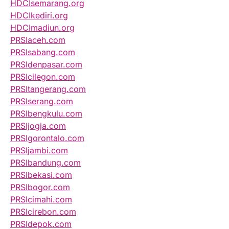
HDCIsemarang.org
HDCIkediri.org
HDCImadiun.org
PRSIaceh.com
PRSIsabang.com
PRSIdenpasar.com
PRSIcilegon.com
PRSItangerang.com
PRSIserang.com
PRSIbengkulu.com
PRSIjogja.com
PRSIgorontalo.com
PRSIjambi.com
PRSIbandung.com
PRSIbekasi.com
PRSIbogor.com
PRSIcimahi.com
PRSIcirebon.com
PRSIdepok.com