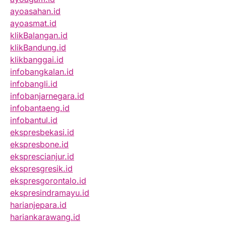
ayoasahan.id
ayoasmat.id
klikBalangan.id
klikBandung.id
klikbanggai.id
infobangkalan.id
infobangli.id
infobanjarnegara.id
infobantaeng.id
infobantul.id
ekspresbekasi.id
ekspresbone.id
eksprescianjur.id
ekspresgresik.id
ekspresgorontalo.id
ekspresindramayu.id
harianjepara.id
hariankarawang.id