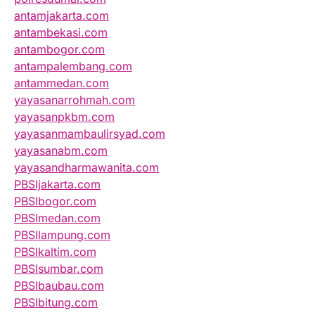
antamjakarta.com
antambekasi.com
antambogor.com
antampalembang.com
antammedan.com
yayasanarrohmah.com
yayasanpkbm.com
yayasanmambaulirsyad.com
yayasanabm.com
yayasandharmawanita.com
PBSIjakarta.com
PBSIbogor.com
PBSImedan.com
PBSIlampung.com
PBSIkaltim.com
PBSIsumbar.com
PBSIbaubau.com
PBSIbitung.com