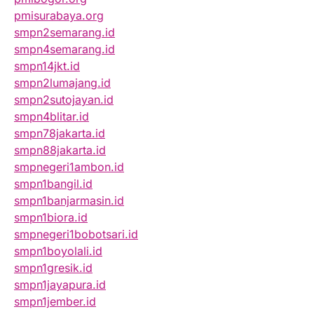
pmisurabaya.org
smpn2semarang.id
smpn4semarang.id
smpn14jkt.id
smpn2lumajang.id
smpn2sutojayan.id
smpn4blitar.id
smpn78jakarta.id
smpn88jakarta.id
smpnegeri1ambon.id
smpn1bangil.id
smpn1banjarmasin.id
smpn1biora.id
smpnegeri1bobotsari.id
smpn1boyolali.id
smpn1gresik.id
smpn1jayapura.id
smpn1jember.id