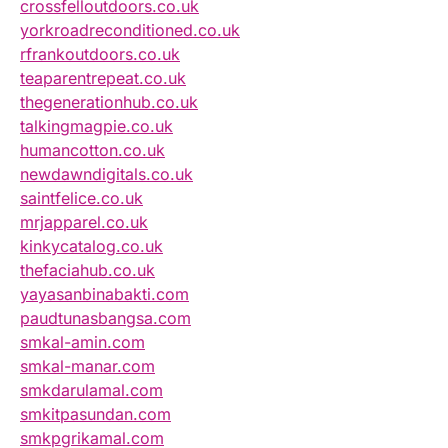
crossfelloutdoors.co.uk
yorkroadreconditioned.co.uk
rfrankoutdoors.co.uk
teaparentrepeat.co.uk
thegenerationhub.co.uk
talkingmagpie.co.uk
humancotton.co.uk
newdawndigitals.co.uk
saintfelice.co.uk
mrjapparel.co.uk
kinkycatalog.co.uk
thefaciahub.co.uk
yayasanbinabakti.com
paudtunasbangsa.com
smkal-amin.com
smkal-manar.com
smkdarulamal.com
smkitpasundan.com
smkpgrikamal.com