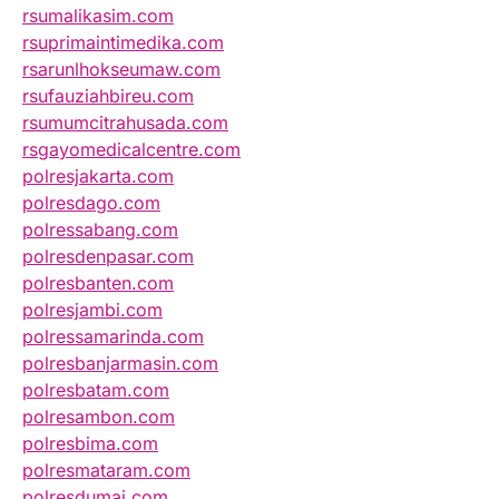
rsumalikasim.com
rsuprimaintimedika.com
rsarunlhokseumaw.com
rsufauziahbireu.com
rsumumcitrahusada.com
rsgayomedicalcentre.com
polresjakarta.com
polresdago.com
polressabang.com
polresdenpasar.com
polresbanten.com
polresjambi.com
polressamarinda.com
polresbanjarmasin.com
polresbatam.com
polresambon.com
polresbima.com
polresmataram.com
polresdumai.com