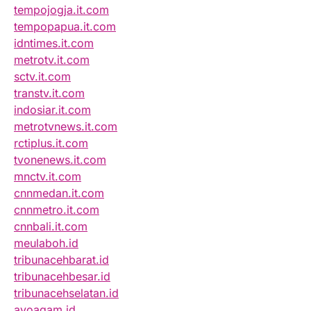
tempojogja.it.com
tempopapua.it.com
idntimes.it.com
metrotv.it.com
sctv.it.com
transtv.it.com
indosiar.it.com
metrotvnews.it.com
rctiplus.it.com
tvonenews.it.com
mnctv.it.com
cnnmedan.it.com
cnnmetro.it.com
cnnbali.it.com
meulaboh.id
tribunacehbarat.id
tribunacehbesar.id
tribunacehselatan.id
ayoagam.id