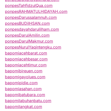
ponpesTahfidzulQua.com
ponpesRAHMATULHIDAYAH.com
ponpesDarussalamnuh.com
ponpesBUDiIHSAN.com
ponpesdayahdarulilham.com
ponpesDarulAmilin.com
ponpesDarulMakmur.com
ponpesNurulYaqintengku.com
bapomiacehbarat.com
bapomiacehbesar.com
bapomiacehtimur.com
bapomibireuen.com
bapomigayolues.com
bapomipidie.com
bapomiasahan.com
bapomibatubara.com
bapomilabuhanbatu.com
bapomilangkat.com