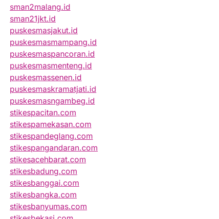
sman2malang.id
sman21jkt.id
puskesmasjakut.id
puskesmasmampang.id
puskesmaspancoran.id
puskesmasmenteng.id
puskesmassenen.id
puskesmaskramatjati.id
puskesmasngambeg.id
stikespacitan.com
stikespamekasan.com
stikespandeglang.com
stikespangandaran.com
stikesacehbarat.com
stikesbadung.com
stikesbanggai.com
stikesbangka.com
stikesbanyumas.com
stikesbekasi.com