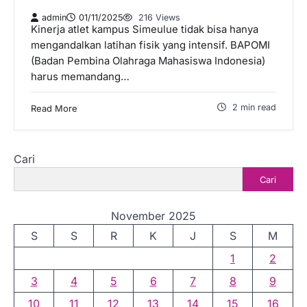
admin
01/11/2025
216 Views
Kinerja atlet kampus Simeulue tidak bisa hanya
mengandalkan latihan fisik yang intensif. BAPOMI
(Badan Pembina Olahraga Mahasiswa Indonesia)
harus memandang…
2 min read
Read More
Cari
Cari
November 2025
S
S
R
K
J
S
M
1
2
3
4
5
6
7
8
9
10
11
12
13
14
15
16