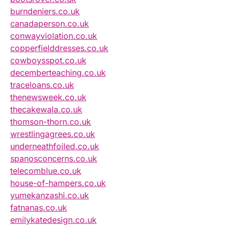
burndeniers.co.uk
canadaperson.co.uk
conwayviolation.co.uk
copperfielddresses.co.uk
cowboysspot.co.uk
decemberteaching.co.uk
traceloans.co.uk
thenewsweek.co.uk
thecakewala.co.uk
thomson-thorn.co.uk
wrestlingagrees.co.uk
underneathfoiled.co.uk
spanosconcerns.co.uk
telecomblue.co.uk
house-of-hampers.co.uk
yumekanzashi.co.uk
fatnanas.co.uk
emilykatedesign.co.uk