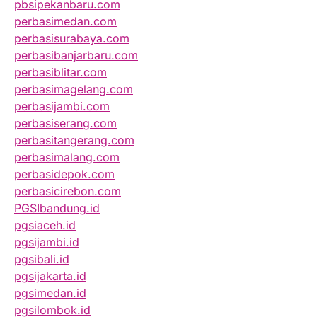
pbsipekanbaru.com
perbasimedan.com
perbasisurabaya.com
perbasibanjarbaru.com
perbasiblitar.com
perbasimagelang.com
perbasijambi.com
perbasiserang.com
perbasitangerang.com
perbasimalang.com
perbasidepok.com
perbasicirebon.com
PGSIbandung.id
pgsiaceh.id
pgsijambi.id
pgsibali.id
pgsijakarta.id
pgsimedan.id
pgsilombok.id