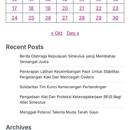
17
18
19
20
21
22
23
24
25
26
27
28
29
30
« Okt
Des »
Recent Posts
Berita Olahraga Kepulauan Simeulue yang Membahas
Semangat Juara
Penerapan Latihan Keseimbangan Pasir Untuk Stabilitas
Pergelangan Kaki Dan Mencegah Cedera
Solidaritas Tim Kunci Kemenangan Pertandingan
Pengadaan Alat Dan Proteksi Ketenagakerjaan BPJS Bagi
Atlet Simeulue
Menggali Potensi Talenta Muda Tanah Gayo
Archives