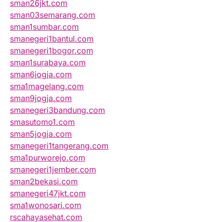
sman26jkt.com
sman03semarang.com
sman1sumbar.com
smanegeri1bantul.com
smanegeri1bogor.com
sman1surabaya.com
sman6jogja.com
sma1magelang.com
sman9jogja.com
smanegeri3bandung.com
smasutomo1.com
sman5jogja.com
smanegeri1tangerang.com
sma1purworejo.com
smanegeri1jember.com
sman2bekasi.com
smanegeri47jkt.com
sma1wonosari.com
rscahayasehat.com