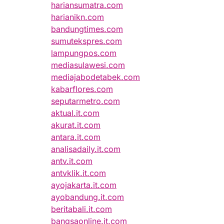
hariansumatra.com
harianikn.com
bandungtimes.com
sumutekspres.com
lampungpos.com
mediasulawesi.com
mediajabodetabek.com
kabarflores.com
seputarmetro.com
aktual.it.com
akurat.it.com
antara.it.com
analisadaily.it.com
antv.it.com
antvklik.it.com
ayojakarta.it.com
ayobandung.it.com
beritabali.it.com
bangsaonline.it.com