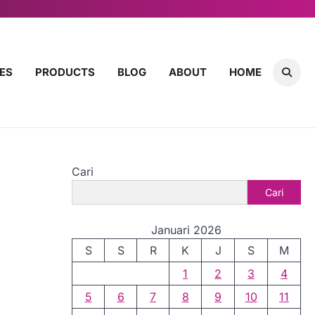
ES
PRODUCTS
BLOG
ABOUT
HOME
Cari
Cari
Januari 2026
S
S
R
K
J
S
M
1
2
3
4
5
6
7
8
9
10
11