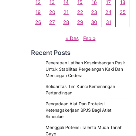
12
13
14
15
16
17
18
19
20
21
22
23
24
25
26
27
28
29
30
31
« Des
Feb »
Recent Posts
Penerapan Latihan Keseimbangan Pasir
Untuk Stabilitas Pergelangan Kaki Dan
Mencegah Cedera
Solidaritas Tim Kunci Kemenangan
Pertandingan
Pengadaan Alat Dan Proteksi
Ketenagakerjaan BPJS Bagi Atlet
Simeulue
Menggali Potensi Talenta Muda Tanah
Gayo