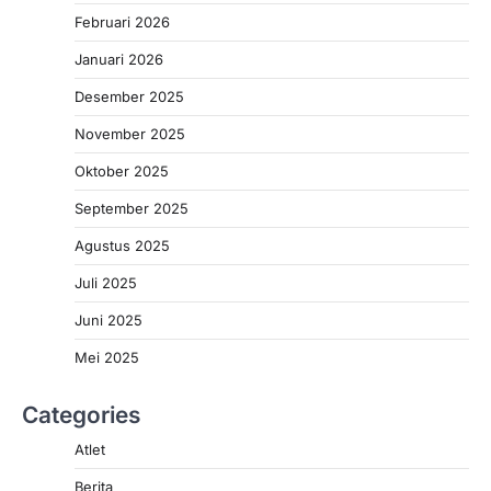
Februari 2026
Januari 2026
Desember 2025
November 2025
Oktober 2025
September 2025
Agustus 2025
Juli 2025
Juni 2025
Mei 2025
Categories
Atlet
Berita