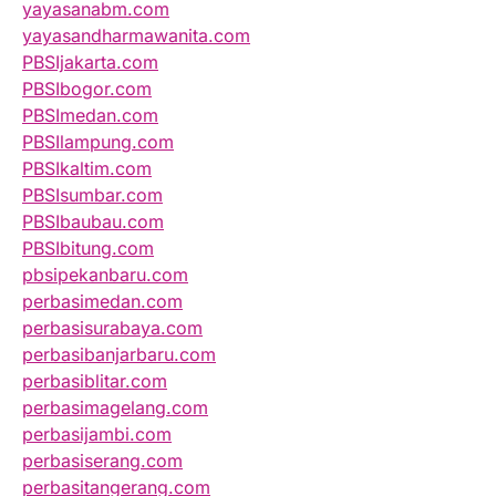
yayasanabm.com
yayasandharmawanita.com
PBSIjakarta.com
PBSIbogor.com
PBSImedan.com
PBSIlampung.com
PBSIkaltim.com
PBSIsumbar.com
PBSIbaubau.com
PBSIbitung.com
pbsipekanbaru.com
perbasimedan.com
perbasisurabaya.com
perbasibanjarbaru.com
perbasiblitar.com
perbasimagelang.com
perbasijambi.com
perbasiserang.com
perbasitangerang.com