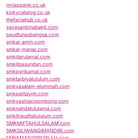
mrjapparel.co.uk
kinkycatalog.co.uk
thefaciahub.co.uk
yayasanbinabakti.com
paudtunasbangsa.com
smkal-amin.com
smkal-manar.com
smkdarulamal.com
smkitpasundan.com
smkpgrikamal.com
smktarbiyatululum.com
smkyasalam-elummah.com
smkpelitaynh.com
smkyasinacigombong.com
smknahdatululama.com
smkitraudhatululum.com
SMKMIFTAHULSALAM.com
SMKSILIWANGIMANDIRI.com