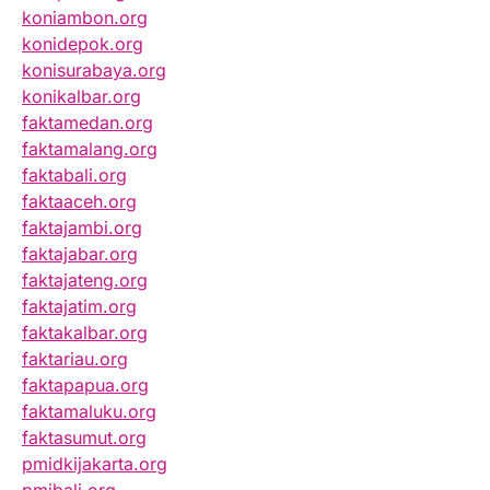
koniambon.org
konidepok.org
konisurabaya.org
konikalbar.org
faktamedan.org
faktamalang.org
faktabali.org
faktaaceh.org
faktajambi.org
faktajabar.org
faktajateng.org
faktajatim.org
faktakalbar.org
faktariau.org
faktapapua.org
faktamaluku.org
faktasumut.org
pmidkijakarta.org