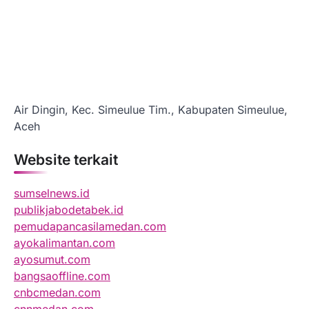
Air Dingin, Kec. Simeulue Tim., Kabupaten Simeulue,
Aceh
Website terkait
sumselnews.id
publikjabodetabek.id
pemudapancasilamedan.com
ayokalimantan.com
ayosumut.com
bangsaoffline.com
cnbcmedan.com