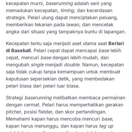
kecepatan murni,
baserunning
adalah seni yang
memadukan kecepatan,
timing
, dan kecerdasan
strategis. Pelari ulung dapat menciptakan peluang,
memberikan tekanan pada lawan, dan mencetak
angka dari situasi yang tampaknya buntu di lapangan.
Kecepatan tentu saja menjadi aset utama saat
Berlari
di Baseball
. Pelari cepat dapat mencapai
base
lebih
cepat, mencuri
base
dengan lebih mudah, dan
mengubah
single
menjadi
double
. Namun, kecepatan
saja tidak cukup tanpa kemampuan untuk membuat
keputusan sepersekian detik, yang membedakan
pelari biasa dari pelari luar biasa.
Strategi
baserunning
melibatkan membaca permainan
dengan cermat. Pelari harus memperhatikan gerakan
pitcher, posisi fielder, dan skor pertandingan.
Memahami kapan harus mencoba mencuri
base
,
kapan harus menunggu, dan kapan harus
tag up