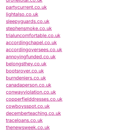
dronetotal.co.uk
partycurrent.co.uk
lightalso.co.uk
sleepyguards.co.uk
stephensmoke.co.uk
trialuncomfortable.co.uk
accordingchapel.co.uk
accordingoversees.co.uk
annoyingfunded.co.uk
belongsthey.co.uk
bootsrover.co.uk
burndeniers.co.uk
canadaperson.co.uk
conwayviolation.co.uk
copperfielddresses.co.uk
cowboysspot.co.uk
decemberteaching.co.uk
traceloans.co.uk
thenewsweek.co.uk