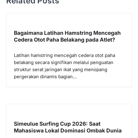
Related Posts
a
s
i
p
Bagaimana Latihan Hamstring Mencegah
Cedera Otot Paha Belakang pada Atlet?
o
s
Latihan hamstring mencegah cedera otot paha
belakang secara signifikan melalui penguatan
struktur serat jaringan ikat yang menopang
pergerakan dinamis bagian…
Simeulue Surfing Cup 2026: Saat
Mahasiswa Lokal Dominasi Ombak Dunia