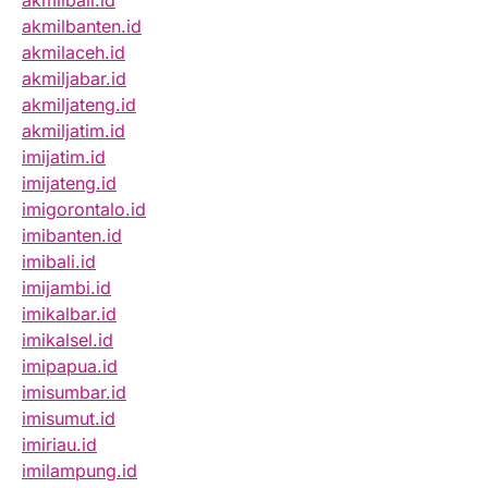
akmilbali.id
akmilbanten.id
akmilaceh.id
akmiljabar.id
akmiljateng.id
akmiljatim.id
imijatim.id
imijateng.id
imigorontalo.id
imibanten.id
imibali.id
imijambi.id
imikalbar.id
imikalsel.id
imipapua.id
imisumbar.id
imisumut.id
imiriau.id
imilampung.id