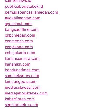
sumselnews.id
publikjabodetabek.id
pemudapancasilamedan.com
ayokalimantan.com
ayosumut.com
bangsaoffline.com
cnbcmedan.com
cnnmedan.com
cnnjakarta.com
cnbcjakarta.com
hariansumatra.com
harianikn.com
bandungtimes.com
sumutekspres.com
lampungpos.com
mediasulawesi.com
mediajabodetabek.com
kabarflores.com
seputarmetro.com