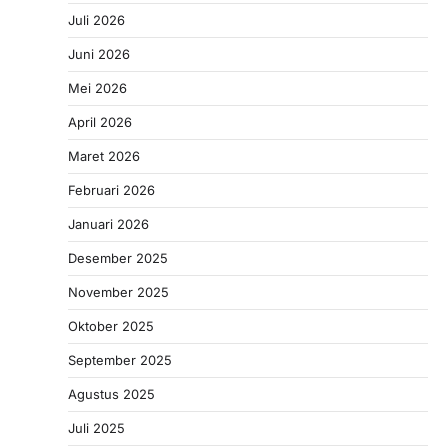
Juli 2026
Juni 2026
Mei 2026
April 2026
Maret 2026
Februari 2026
Januari 2026
Desember 2025
November 2025
Oktober 2025
September 2025
Agustus 2025
Juli 2025