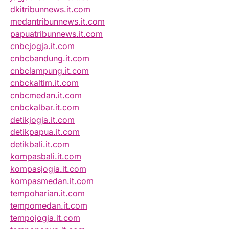
dkitribunnews.it.com
medantribunnews.it.com
papuatribunnews.it.com
cnbcjogja.it.com
cnbcbandung.it.com
cnbclampung.it.com
cnbckaltim.it.com
cnbcmedan.it.com
cnbckalbar.it.com
detikjogja.it.com
detikpapua.it.com
detikbali.it.com
kompasbali.it.com
kompasjogja.it.com
kompasmedan.it.com
tempoharian.it.com
tempomedan.it.com
tempojogja.it.com