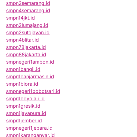
smpn2semarang.id
smpn4semarang.id
smpn14jkt.id
smpn2lumajang.id
smpn2sutojayan.id
smpn4blitar.id
smpn78jakarta.id
smpn88jakarta.id
smpnegeri1ambon.id
smpn1bangil.id
smpn1banjarmasin.id
smpn1biora.id
smpnegeri1bobotsari.id
smpn1boyolali.id
smpn1gresik.id
smpn1jayapura.id
smpn1jember.id
smpnegeri1jepara.id
smpn1karanganyar.id