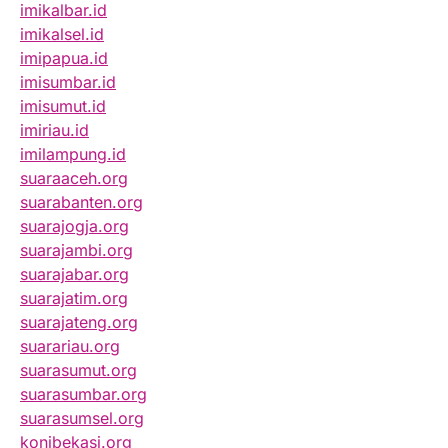
imikalbar.id
imikalsel.id
imipapua.id
imisumbar.id
imisumut.id
imiriau.id
imilampung.id
suaraaceh.org
suarabanten.org
suarajogja.org
suarajambi.org
suarajabar.org
suarajatim.org
suarajateng.org
suarariau.org
suarasumut.org
suarasumbar.org
suarasumsel.org
konibekasi.org