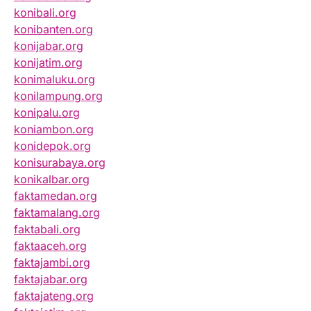
konibali.org
konibanten.org
konijabar.org
konijatim.org
konimaluku.org
konilampung.org
konipalu.org
koniambon.org
konidepok.org
konisurabaya.org
konikalbar.org
faktamedan.org
faktamalang.org
faktabali.org
faktaaceh.org
faktajambi.org
faktajabar.org
faktajateng.org