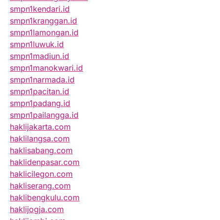
smpn1kendari.id
smpn1kranggan.id
smpn1lamongan.id
smpn1luwuk.id
smpn1madiun.id
smpn1manokwari.id
smpn1narmada.id
smpn1pacitan.id
smpn1padang.id
smpn1pailangga.id
haklijakarta.com
haklilangsa.com
haklisabang.com
haklidenpasar.com
haklicilegon.com
hakliserang.com
haklibengkulu.com
haklijogja.com