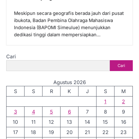
Meskipun secara geografis berada jauh dari pusat
ibukota, Badan Pembina Olahraga Mahasiswa
Indonesia (BAPOMI Simeulue) menunjukkan
dedikasi tinggi dalam mempersiapkan…
Cari
Cari
Agustus 2026
S
S
R
K
J
S
M
1
2
3
4
5
6
7
8
9
10
11
12
13
14
15
16
17
18
19
20
21
22
23