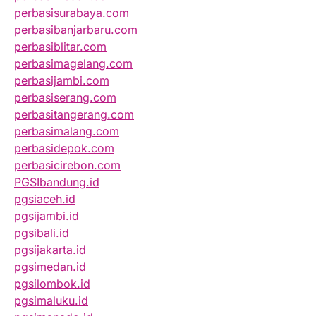
perbasisurabaya.com
perbasibanjarbaru.com
perbasiblitar.com
perbasimagelang.com
perbasijambi.com
perbasiserang.com
perbasitangerang.com
perbasimalang.com
perbasidepok.com
perbasicirebon.com
PGSIbandung.id
pgsiaceh.id
pgsijambi.id
pgsibali.id
pgsijakarta.id
pgsimedan.id
pgsilombok.id
pgsimaluku.id