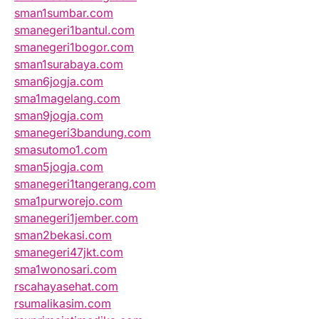
sman1sumbar.com
smanegeri1bantul.com
smanegeri1bogor.com
sman1surabaya.com
sman6jogja.com
sma1magelang.com
sman9jogja.com
smanegeri3bandung.com
smasutomo1.com
sman5jogja.com
smanegeri1tangerang.com
sma1purworejo.com
smanegeri1jember.com
sman2bekasi.com
smanegeri47jkt.com
sma1wonosari.com
rscahayasehat.com
rsumalikasim.com