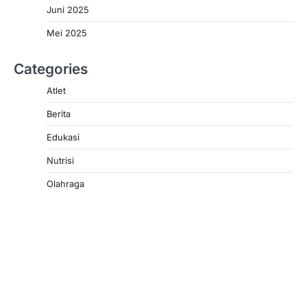
Juni 2025
Mei 2025
Categories
Atlet
Berita
Edukasi
Nutrisi
Olahraga