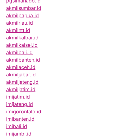
pgsimanado.id
akmilsumbar.id
akmilpapua.id
akmilriau.id
akmilntt.id
akmilkalbar.id
akmilkalsel.id
akmilbali.id
akmilbanten.id
akmilaceh.id
akmiljabar.id
akmiljateng.id
akmiljatim.id
imijatim.id
imijateng.id
imigorontalo.id
imibanten.id
imibali.id
imijambi.id