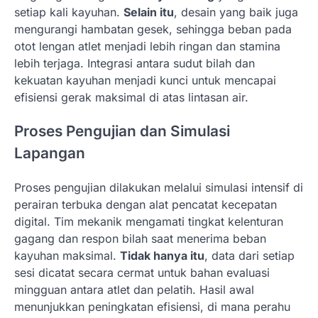
setiap kali kayuhan.
Selain itu
, desain yang baik juga
mengurangi hambatan gesek, sehingga beban pada
otot lengan atlet menjadi lebih ringan dan stamina
lebih terjaga. Integrasi antara sudut bilah dan
kekuatan kayuhan menjadi kunci untuk mencapai
efisiensi gerak maksimal di atas lintasan air.
Proses Pengujian dan Simulasi
Lapangan
Proses pengujian dilakukan melalui simulasi intensif di
perairan terbuka dengan alat pencatat kecepatan
digital. Tim mekanik mengamati tingkat kelenturan
gagang dan respon bilah saat menerima beban
kayuhan maksimal.
Tidak hanya itu
, data dari setiap
sesi dicatat secara cermat untuk bahan evaluasi
mingguan antara atlet dan pelatih. Hasil awal
menunjukkan peningkatan efisiensi, di mana perahu