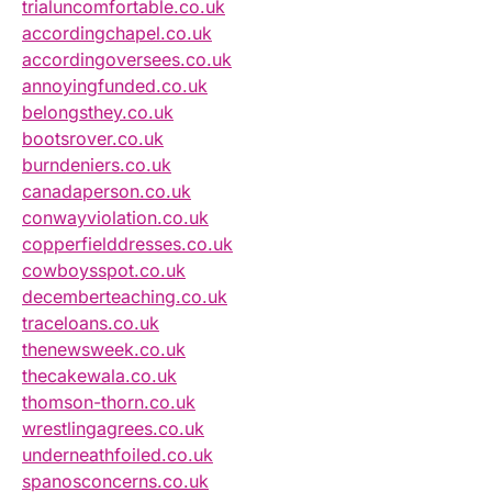
trialuncomfortable.co.uk
accordingchapel.co.uk
accordingoversees.co.uk
annoyingfunded.co.uk
belongsthey.co.uk
bootsrover.co.uk
burndeniers.co.uk
canadaperson.co.uk
conwayviolation.co.uk
copperfielddresses.co.uk
cowboysspot.co.uk
decemberteaching.co.uk
traceloans.co.uk
thenewsweek.co.uk
thecakewala.co.uk
thomson-thorn.co.uk
wrestlingagrees.co.uk
underneathfoiled.co.uk
spanosconcerns.co.uk