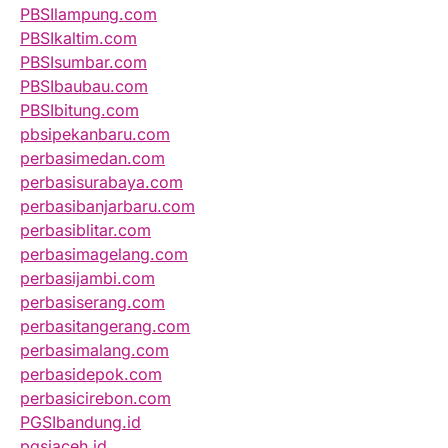
PBSIlampung.com
PBSIkaltim.com
PBSIsumbar.com
PBSIbaubau.com
PBSIbitung.com
pbsipekanbaru.com
perbasimedan.com
perbasisurabaya.com
perbasibanjarbaru.com
perbasiblitar.com
perbasimagelang.com
perbasijambi.com
perbasiserang.com
perbasitangerang.com
perbasimalang.com
perbasidepok.com
perbasicirebon.com
PGSIbandung.id
pgsiaceh.id