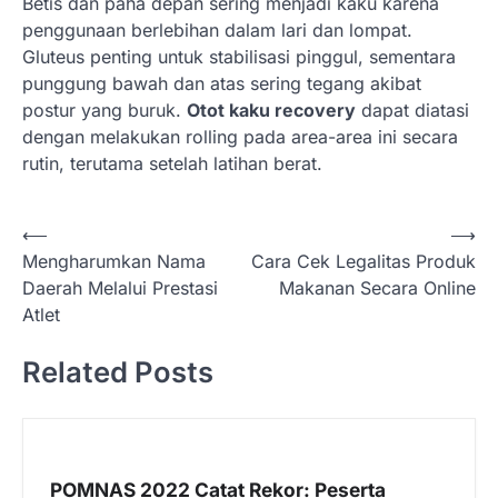
Betis dan paha depan sering menjadi kaku karena
penggunaan berlebihan dalam lari dan lompat.
Gluteus penting untuk stabilisasi pinggul, sementara
punggung bawah dan atas sering tegang akibat
postur yang buruk.
Otot kaku recovery
dapat diatasi
dengan melakukan rolling pada area-area ini secara
rutin, terutama setelah latihan berat.
N
⟵
⟶
Mengharumkan Nama
Cara Cek Legalitas Produk
a
Daerah Melalui Prestasi
Makanan Secara Online
v
Atlet
i
Related Posts
g
a
s
i
POMNAS 2022 Catat Rekor: Peserta