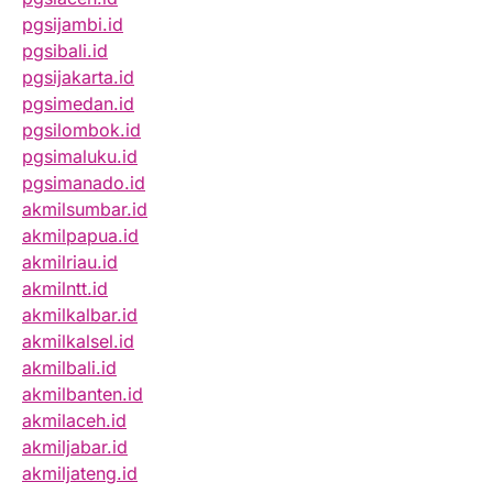
pgsijambi.id
pgsibali.id
pgsijakarta.id
pgsimedan.id
pgsilombok.id
pgsimaluku.id
pgsimanado.id
akmilsumbar.id
akmilpapua.id
akmilriau.id
akmilntt.id
akmilkalbar.id
akmilkalsel.id
akmilbali.id
akmilbanten.id
akmilaceh.id
akmiljabar.id
akmiljateng.id