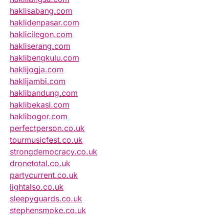
haklisabang.com
haklidenpasar.com
haklicilegon.com
hakliserang.com
haklibengkulu.com
haklijogja.com
haklijambi.com
haklibandung.com
haklibekasi.com
haklibogor.com
perfectperson.co.uk
tourmusicfest.co.uk
strongdemocracy.co.uk
dronetotal.co.uk
partycurrent.co.uk
lightalso.co.uk
sleepyguards.co.uk
stephensmoke.co.uk