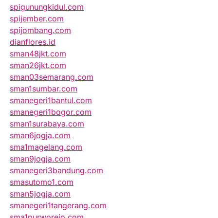
spigunungkidul.com
spijember.com
spijombang.com
dianflores.id
sman48jkt.com
sman26jkt.com
sman03semarang.com
sman1sumbar.com
smanegeri1bantul.com
smanegeri1bogor.com
sman1surabaya.com
sman6jogja.com
sma1magelang.com
sman9jogja.com
smanegeri3bandung.com
smasutomo1.com
sman5jogja.com
smanegeri1tangerang.com
sma1purworejo.com