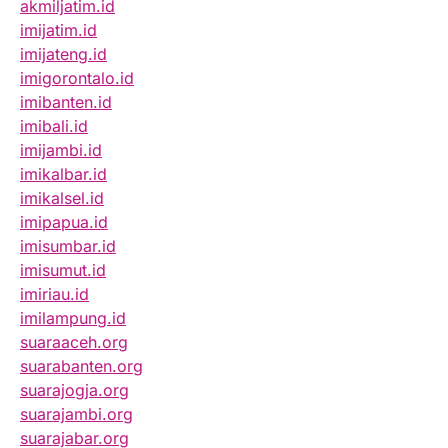
akmiljatim.id
imijatim.id
imijateng.id
imigorontalo.id
imibanten.id
imibali.id
imijambi.id
imikalbar.id
imikalsel.id
imipapua.id
imisumbar.id
imisumut.id
imiriau.id
imilampung.id
suaraaceh.org
suarabanten.org
suarajogja.org
suarajambi.org
suarajabar.org