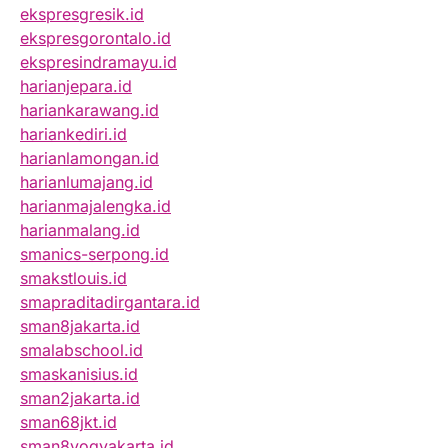
ekspresgresik.id
ekspresgorontalo.id
ekspresindramayu.id
harianjepara.id
hariankarawang.id
hariankediri.id
harianlamongan.id
harianlumajang.id
harianmajalengka.id
harianmalang.id
smanics-serpong.id
smakstlouis.id
smapraditadirgantara.id
sman8jakarta.id
smalabschool.id
smaskanisius.id
sman2jakarta.id
sman68jkt.id
sman8yogyakarta.id