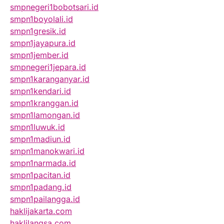
smpnegeri1bobotsari.id
smpn1boyolali.id
smpn1gresik.id
smpn1jayapura.id
smpn1jember.id
smpnegeri1jepara.id
smpn1karanganyar.id
smpn1kendari.id
smpn1kranggan.id
smpn1lamongan.id
smpn1luwuk.id
smpn1madiun.id
smpn1manokwari.id
smpn1narmada.id
smpn1pacitan.id
smpn1padang.id
smpn1pailangga.id
haklijakarta.com
haklilangsa.com