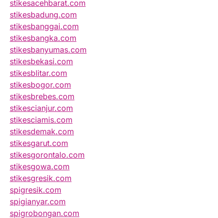
stikesacehbarat.com
stikesbadung.com
stikesbanggai.com
stikesbangka.com
stikesbanyumas.com
stikesbekasi.com
stikesblitar.com
stikesbogor.com
stikesbrebes.com
stikescianjur.com
stikesciamis.com
stikesdemak.com
stikesgarut.com
stikesgorontalo.com
stikesgowa.com
stikesgresik.com
spigresik.com
spigianyar.com
spigrobongan.com