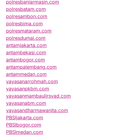
polresbanjarmasin.com
polresbatam.com
polresambon.com
polresbima.com
polresmataram.com
polresdumai.com
antamjakarta.com
antambekasi.com
antambogor.com
antampalembang.com
antammedan.com
yayasanarrohmah.com
yayasanpkbm.com
yayasanmambaulirsyad.com
yayasanabm.com
yayasandharmawanita.com
PBSIjakarta.com
PBSIbogor.com
PBSImedan.com