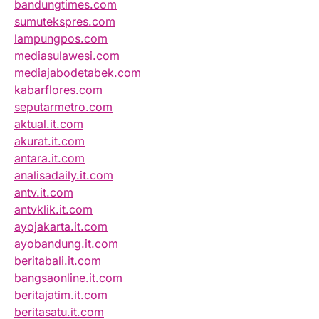
bandungtimes.com
sumutekspres.com
lampungpos.com
mediasulawesi.com
mediajabodetabek.com
kabarflores.com
seputarmetro.com
aktual.it.com
akurat.it.com
antara.it.com
analisadaily.it.com
antv.it.com
antvklik.it.com
ayojakarta.it.com
ayobandung.it.com
beritabali.it.com
bangsaonline.it.com
beritajatim.it.com
beritasatu.it.com