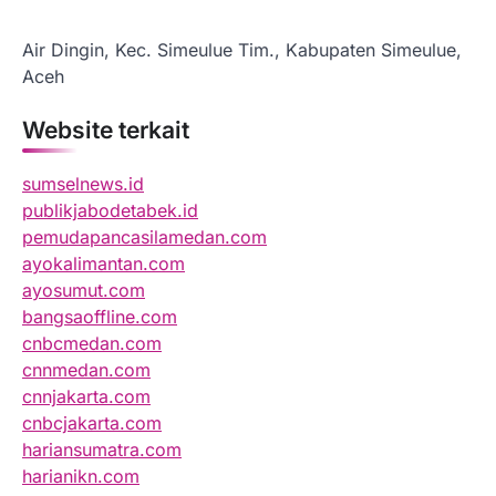
Air Dingin, Kec. Simeulue Tim., Kabupaten Simeulue,
Aceh
Website terkait
sumselnews.id
publikjabodetabek.id
pemudapancasilamedan.com
ayokalimantan.com
ayosumut.com
bangsaoffline.com
cnbcmedan.com
cnnmedan.com
cnnjakarta.com
cnbcjakarta.com
hariansumatra.com
harianikn.com