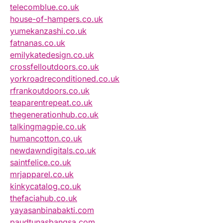
telecomblue.co.uk
house-of-hampers.co.uk
yumekanzashi.co.uk
fatnanas.co.uk
emilykatedesign.co.uk
crossfelloutdoors.co.uk
yorkroadreconditioned.co.uk
rfrankoutdoors.co.uk
teaparentrepeat.co.uk
thegenerationhub.co.uk
talkingmagpie.co.uk
humancotton.co.uk
newdawndigitals.co.uk
saintfelice.co.uk
mrjapparel.co.uk
kinkycatalog.co.uk
thefaciahub.co.uk
yayasanbinabakti.com
paudtunasbangsa.com