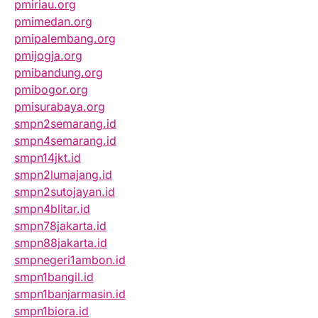
pmiriau.org
pmimedan.org
pmipalembang.org
pmijogja.org
pmibandung.org
pmibogor.org
pmisurabaya.org
smpn2semarang.id
smpn4semarang.id
smpn14jkt.id
smpn2lumajang.id
smpn2sutojayan.id
smpn4blitar.id
smpn78jakarta.id
smpn88jakarta.id
smpnegeri1ambon.id
smpn1bangil.id
smpn1banjarmasin.id
smpn1biora.id