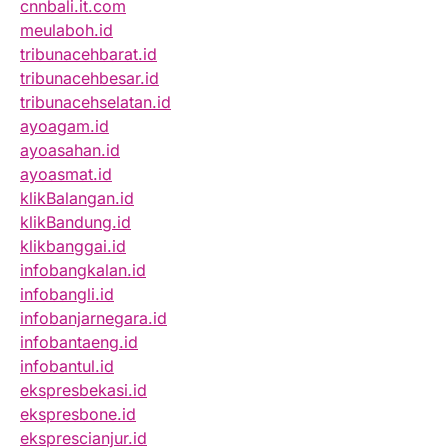
cnnbali.it.com
meulaboh.id
tribunacehbarat.id
tribunacehbesar.id
tribunacehselatan.id
ayoagam.id
ayoasahan.id
ayoasmat.id
klikBalangan.id
klikBandung.id
klikbanggai.id
infobangkalan.id
infobangli.id
infobanjarnegara.id
infobantaeng.id
infobantul.id
ekspresbekasi.id
ekspresbone.id
eksprescianjur.id