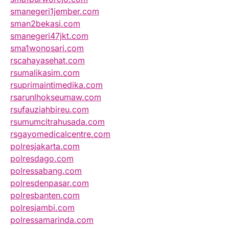
smanegeri1jember.com
sman2bekasi.com
smanegeri47jkt.com
sma1wonosari.com
rscahayasehat.com
rsumalikasim.com
rsuprimaintimedika.com
rsarunlhokseumaw.com
rsufauziahbireu.com
rsumumcitrahusada.com
rsgayomedicalcentre.com
polresjakarta.com
polresdago.com
polressabang.com
polresdenpasar.com
polresbanten.com
polresjambi.com
polressamarinda.com