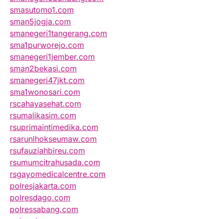
smasutomo1.com
sman5jogja.com
smanegeri1tangerang.com
sma1purworejo.com
smanegeri1jember.com
sman2bekasi.com
smanegeri47jkt.com
sma1wonosari.com
rscahayasehat.com
rsumalikasim.com
rsuprimaintimedika.com
rsarunlhokseumaw.com
rsufauziahbireu.com
rsumumcitrahusada.com
rsgayomedicalcentre.com
polresjakarta.com
polresdago.com
polressabang.com