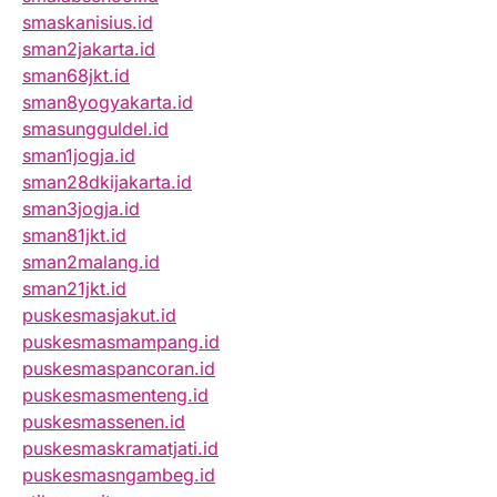
smaskanisius.id
sman2jakarta.id
sman68jkt.id
sman8yogyakarta.id
smasungguldel.id
sman1jogja.id
sman28dkijakarta.id
sman3jogja.id
sman81jkt.id
sman2malang.id
sman21jkt.id
puskesmasjakut.id
puskesmasmampang.id
puskesmaspancoran.id
puskesmasmenteng.id
puskesmassenen.id
puskesmaskramatjati.id
puskesmasngambeg.id