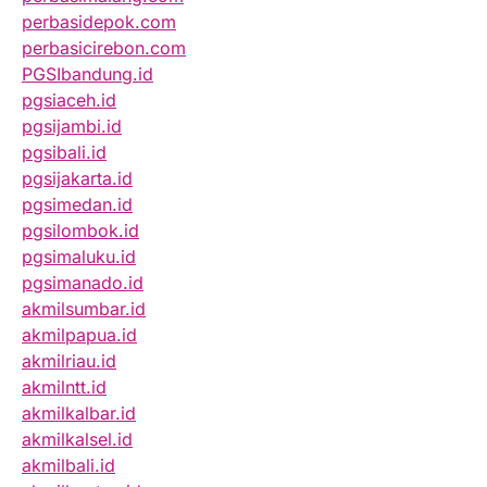
perbasidepok.com
perbasicirebon.com
PGSIbandung.id
pgsiaceh.id
pgsijambi.id
pgsibali.id
pgsijakarta.id
pgsimedan.id
pgsilombok.id
pgsimaluku.id
pgsimanado.id
akmilsumbar.id
akmilpapua.id
akmilriau.id
akmilntt.id
akmilkalbar.id
akmilkalsel.id
akmilbali.id