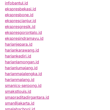
infobantul.id
ekspresbekasi.id
ekspresbone.id
eksprescianjur.id
ekspresgresik.id
ekspresgorontalo.id
ekspresindramayu.id
harianjepara.id
hariankarawang.id
hariankediri.id
harianlamongan.id
harianlumajang.id
harianmajalengka.id
harianmalang.id
smanics-serpong.id
smakstlouis.id
smapraditadirgantara.id
sman8jakarta.id
smalabschool.id