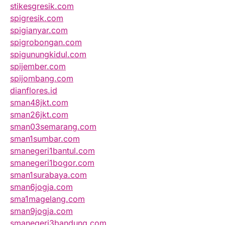
stikesgresik.com
spigresik.com
spigianyar.com
spigrobongan.com
spigunungkidul.com
spijember.com
spijombang.com
dianflores.id
sman48jkt.com
sman26jkt.com
sman03semarang.com
sman1sumbar.com
smanegeri1bantul.com
smanegeri1bogor.com
sman1surabaya.com
sman6jogja.com
sma1magelang.com
sman9jogja.com
smanegeri3bandung.com