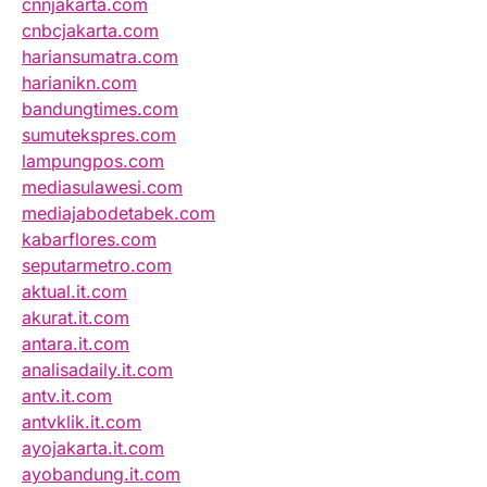
cnnjakarta.com
cnbcjakarta.com
hariansumatra.com
harianikn.com
bandungtimes.com
sumutekspres.com
lampungpos.com
mediasulawesi.com
mediajabodetabek.com
kabarflores.com
seputarmetro.com
aktual.it.com
akurat.it.com
antara.it.com
analisadaily.it.com
antv.it.com
antvklik.it.com
ayojakarta.it.com
ayobandung.it.com