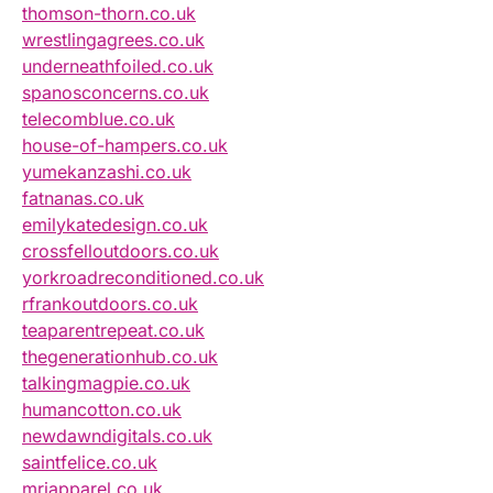
thomson-thorn.co.uk
wrestlingagrees.co.uk
underneathfoiled.co.uk
spanosconcerns.co.uk
telecomblue.co.uk
house-of-hampers.co.uk
yumekanzashi.co.uk
fatnanas.co.uk
emilykatedesign.co.uk
crossfelloutdoors.co.uk
yorkroadreconditioned.co.uk
rfrankoutdoors.co.uk
teaparentrepeat.co.uk
thegenerationhub.co.uk
talkingmagpie.co.uk
humancotton.co.uk
newdawndigitals.co.uk
saintfelice.co.uk
mrjapparel.co.uk