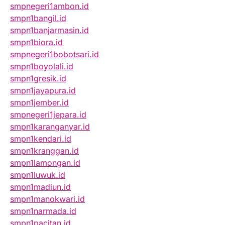
smpnegeri1ambon.id
smpn1bangil.id
smpn1banjarmasin.id
smpn1biora.id
smpnegeri1bobotsari.id
smpn1boyolali.id
smpn1gresik.id
smpn1jayapura.id
smpn1jember.id
smpnegeri1jepara.id
smpn1karanganyar.id
smpn1kendari.id
smpn1kranggan.id
smpn1lamongan.id
smpn1luwuk.id
smpn1madiun.id
smpn1manokwari.id
smpn1narmada.id
smpn1pacitan.id