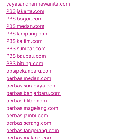
yayasandharmawanita.com
PBSIjakarta.com
PBSIbogor.com
PBSImedan.com
PBSIlampung.com
PBSIkaltim.com
PBSIsumbar.com
PBSIbaubau.com
PBSIbitung.com
pbsipekanbaru.com
perbasimedan.com
perbasisurabaya.com
perbasibanjarbaru.com
perbasiblitar.com
perbasimagelang.com
perbasijambi.com
perbasiserang.com
perbasitangerang.com
perbasimalang.com