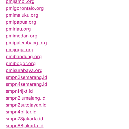
pmijambi.org
pmigorontalo.org
pmimaluku.org
pmipapua.org
pmiriau.org
pmimedan.org
pmipalembang.org
pmijogja.org
pmibandung.org
pmibogor.org
pmisurabaya.org
smpn2semarang.id
smpn4semarang.id
smpn14jkt.id
smpn2lumajang.id
smpn2sutojayan.id
smpn4blitar.id
smpn78jakarta.id
smpn88jakarta.id