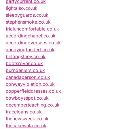
partycurrent.co.uk
lightalso.co.uk
sleepyguards.co.uk
stephensmoke.co.uk
trialuncomfortable.co.uk
accordingchapel.co.uk
accordingoversees.co.uk
annoyingfunded.co.uk
belongsthey.co.uk
bootsrover.co.uk
burndeniers.co.uk
canadaperson.co.uk
conwayviolation.co.uk
copperfielddresses.co.uk
cowboysspot.co.uk
decemberteaching.co.uk
traceloans.co.uk
thenewsweek.co.uk
thecakewala.co.uk