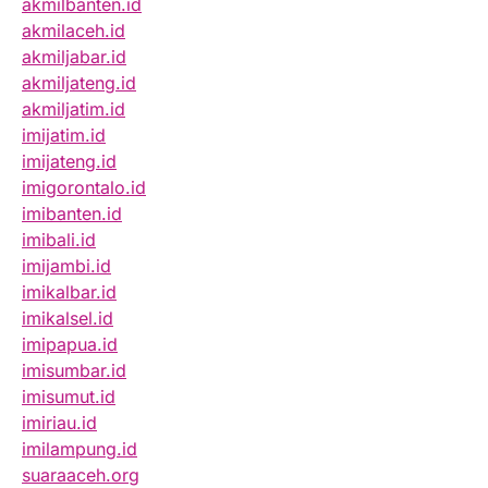
akmilbanten.id
akmilaceh.id
akmiljabar.id
akmiljateng.id
akmiljatim.id
imijatim.id
imijateng.id
imigorontalo.id
imibanten.id
imibali.id
imijambi.id
imikalbar.id
imikalsel.id
imipapua.id
imisumbar.id
imisumut.id
imiriau.id
imilampung.id
suaraaceh.org