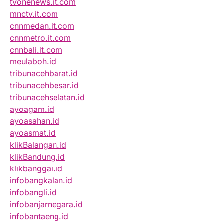
tvonenews.it.com
mnctv.it.com
cnnmedan.it.com
cnnmetro.it.com
cnnbali.it.com
meulaboh.id
tribunacehbarat.id
tribunacehbesar.id
tribunacehselatan.id
ayoagam.id
ayoasahan.id
ayoasmat.id
klikBalangan.id
klikBandung.id
klikbanggai.id
infobangkalan.id
infobangli.id
infobanjarnegara.id
infobantaeng.id