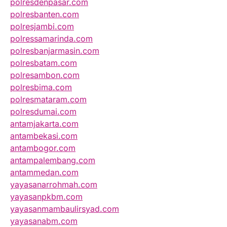
polresdenpasar.com
polresbanten.com
polresjambi.com
polressamarinda.com
polresbanjarmasin.com
polresbatam.com
polresambon.com
polresbima.com
polresmataram.com
polresdumai.com
antamjakarta.com
antambekasi.com
antambogor.com
antampalembang.com
antammedan.com
yayasanarrohmah.com
yayasanpkbm.com
yayasanmambaulirsyad.com
yayasanabm.com