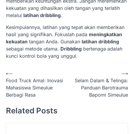
memberikan keuntungan ekstra. Jangan meremehkan
kekuatan yang dihasilkan oleh tangan yang terlatih
melalui
latihan dribbling
.
Kesimpulannya, latihan yang tepat akan memberikan
hasil yang signifikan. Fokuslah pada
meningkatkan
kekuatan
tangan Anda. Gunakan
latihan dribbling
sebagai metode utama.
Dribbling
bertenaga adalah
kunci kontrol bola yang unggul.
N
⟵
⟶
Food Truck Amal: Inovasi
Selam Dalam & Telinga:
a
Mahasiswa Simeulue
Panduan Barotrauma
v
Berbagi Rasa
Bapomi Simeulue
i
Related Posts
g
a
s