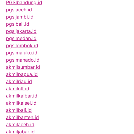
PGSIbandung.id
pgsiaceh.id
pgsijambi.id
pgsibali.id
pgsijakarta.id
pgsimedan.id
pgsilombok.id
pgsimaluku.id
pgsimanado.id
akmilsumbar.id
akmilpapua.id
akmilriau.id
akmilntt.id
akmilkalbar.id
akmilkalsel.id
akmilbali.id
akmilbanten.id
akmilaceh.id
akmiljabar.id