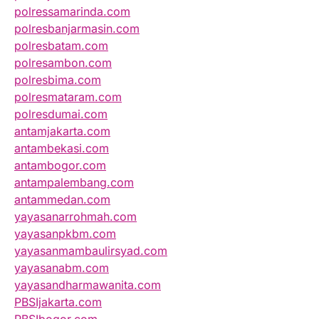
polressamarinda.com
polresbanjarmasin.com
polresbatam.com
polresambon.com
polresbima.com
polresmataram.com
polresdumai.com
antamjakarta.com
antambekasi.com
antambogor.com
antampalembang.com
antammedan.com
yayasanarrohmah.com
yayasanpkbm.com
yayasanmambaulirsyad.com
yayasanabm.com
yayasandharmawanita.com
PBSIjakarta.com