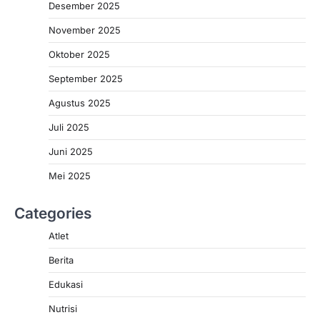
Desember 2025
November 2025
Oktober 2025
September 2025
Agustus 2025
Juli 2025
Juni 2025
Mei 2025
Categories
Atlet
Berita
Edukasi
Nutrisi