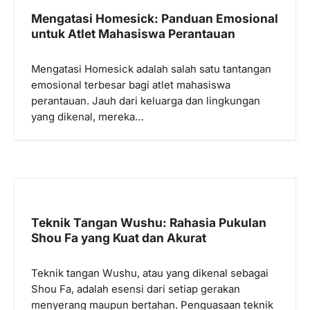
i
Mengatasi Homesick: Panduan Emosional
p
untuk Atlet Mahasiswa Perantauan
o
Mengatasi Homesick adalah salah satu tantangan
s
emosional terbesar bagi atlet mahasiswa
perantauan. Jauh dari keluarga dan lingkungan
yang dikenal, mereka…
Teknik Tangan Wushu: Rahasia Pukulan
Shou Fa yang Kuat dan Akurat
Teknik tangan Wushu, atau yang dikenal sebagai
Shou Fa, adalah esensi dari setiap gerakan
menyerang maupun bertahan. Penguasaan teknik