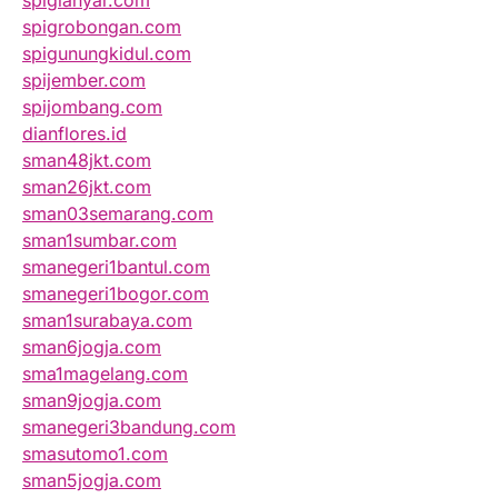
spigianyar.com
spigrobongan.com
spigunungkidul.com
spijember.com
spijombang.com
dianflores.id
sman48jkt.com
sman26jkt.com
sman03semarang.com
sman1sumbar.com
smanegeri1bantul.com
smanegeri1bogor.com
sman1surabaya.com
sman6jogja.com
sma1magelang.com
sman9jogja.com
smanegeri3bandung.com
smasutomo1.com
sman5jogja.com