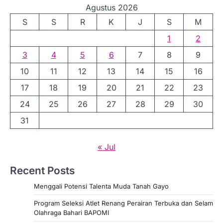
Agustus 2026
S
S
R
K
J
S
M
1
2
3
4
5
6
7
8
9
10
11
12
13
14
15
16
17
18
19
20
21
22
23
24
25
26
27
28
29
30
31
« Jul
Recent Posts
Menggali Potensi Talenta Muda Tanah Gayo
Program Seleksi Atlet Renang Perairan Terbuka dan Selam
Olahraga Bahari BAPOMI