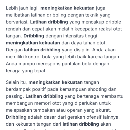
Lebih jauh lagi,
meningkatkan kekuatan
juga
melibatkan latihan dribbling dengan teknik yang
bervariasi.
Latihan dribbling
yang mencakup dribble
rendah dan cepat akan melatih kecepatan reaksi otot
tangan.
Dribbling
dengan intensitas tinggi
meningkatkan kekuatan
dan daya tahan otot.
Dengan
latihan dribbling
yang disiplin, Anda akan
memiliki kontrol bola yang lebih baik karena tangan
Anda mampu merespons pantulan bola dengan
tenaga yang tepat.
Selain itu,
meningkatkan kekuatan
tangan
berdampak positif pada kemampuan shooting dan
passing.
Latihan dribbling
yang bertenaga membantu
membangun memori otot yang diperlukan untuk
melepaskan tembakan atau operan yang akurat.
Dribbling
adalah dasar dari gerakan ofensif lainnya,
dan kekuatan tangan dari
latihan dribbling
akan