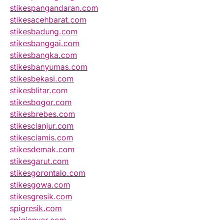
stikespangandaran.com
stikesacehbarat.com
stikesbadung.com
stikesbanggai.com
stikesbangka.com
stikesbanyumas.com
stikesbekasi.com
stikesblitar.com
stikesbogor.com
stikesbrebes.com
stikescianjur.com
stikesciamis.com
stikesdemak.com
stikesgarut.com
stikesgorontalo.com
stikesgowa.com
stikesgresik.com
spigresik.com