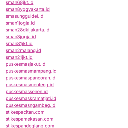
sman68jkt.id
sman8yogyakarta.id
smasungguldel.id
sman1jogja.id
sman28dkijakarta.id
sman3jogja.id
sman81jkt.id
sman2malang.id
sman21jkt.id
puskesmasjakut.id
puskesmasmampang.id
puskesmaspancoran.id
puskesmasmenteng.id
puskesmassenen.id
puskesmaskramatjati.id
puskesmasngambeg.id
stikespacitan.com
stikespamekasan.com
stikespandeglang.com