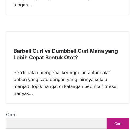
tangan…
Barbell Curl vs Dumbbell Curl Mana yang
Lebih Cepat Bentuk Otot?
Perdebatan mengenai keunggulan antara alat
beban yang satu dengan yang lainnya selalu
menjadi topik hangat di kalangan pecinta fitness.
Banyak…
Cari
Cari