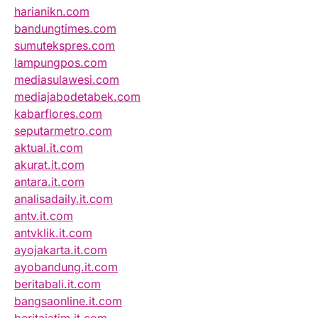
harianikn.com
bandungtimes.com
sumutekspres.com
lampungpos.com
mediasulawesi.com
mediajabodetabek.com
kabarflores.com
seputarmetro.com
aktual.it.com
akurat.it.com
antara.it.com
analisadaily.it.com
antv.it.com
antvklik.it.com
ayojakarta.it.com
ayobandung.it.com
beritabali.it.com
bangsaonline.it.com