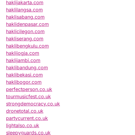
haklijakarta.com
haklilangsa.com
haklisabang.com
haklidenpasar.com
haklicilegon.com
hakliserang.com
haklibengkulu.com
haklijogja.com
haklijambi.com
haklibandung.com
haklibekasi.com
haklibogor.com
perfectperson.co.uk
tourmusicfest.co.uk
strongdemocracy.co.uk
dronetotal.co.uk
partycurrent.co.uk
lightalso.co.uk
sleepyguards.co.uk