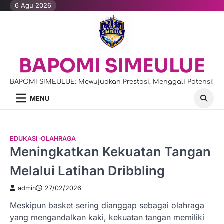
Skip
6 Agu 2026
to
content
BAPOMI SIMEULUE
BAPOMI SIMEULUE: Mewujudkan Prestasi, Menggali Potensi!
MENU
EDUKASI
OLAHRAGA
Meningkatkan Kekuatan Tangan
Melalui Latihan Dribbling
admin
27/02/2026
Meskipun basket sering dianggap sebagai olahraga
yang mengandalkan kaki, kekuatan tangan memiliki