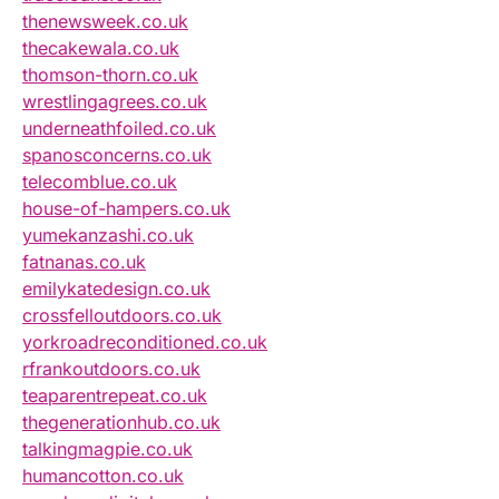
thenewsweek.co.uk
thecakewala.co.uk
thomson-thorn.co.uk
wrestlingagrees.co.uk
underneathfoiled.co.uk
spanosconcerns.co.uk
telecomblue.co.uk
house-of-hampers.co.uk
yumekanzashi.co.uk
fatnanas.co.uk
emilykatedesign.co.uk
crossfelloutdoors.co.uk
yorkroadreconditioned.co.uk
rfrankoutdoors.co.uk
teaparentrepeat.co.uk
thegenerationhub.co.uk
talkingmagpie.co.uk
humancotton.co.uk