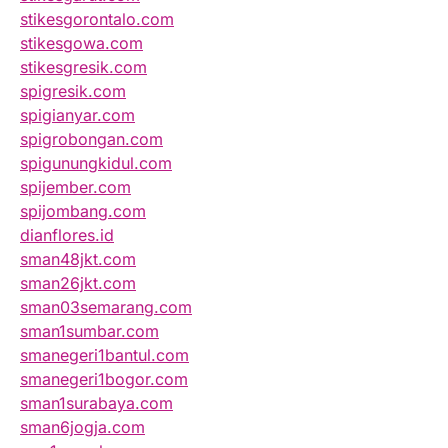
stikesgorontalo.com
stikesgowa.com
stikesgresik.com
spigresik.com
spigianyar.com
spigrobongan.com
spigunungkidul.com
spijember.com
spijombang.com
dianflores.id
sman48jkt.com
sman26jkt.com
sman03semarang.com
sman1sumbar.com
smanegeri1bantul.com
smanegeri1bogor.com
sman1surabaya.com
sman6jogja.com