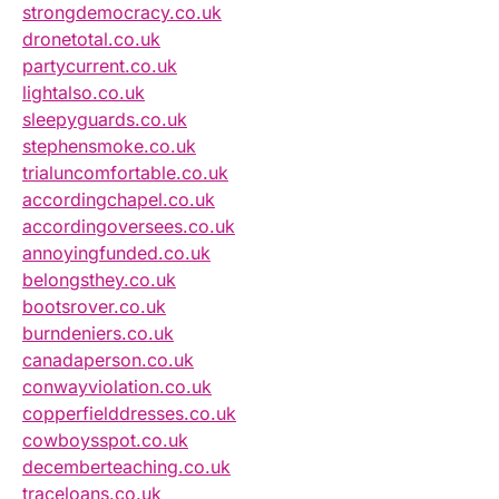
strongdemocracy.co.uk
dronetotal.co.uk
partycurrent.co.uk
lightalso.co.uk
sleepyguards.co.uk
stephensmoke.co.uk
trialuncomfortable.co.uk
accordingchapel.co.uk
accordingoversees.co.uk
annoyingfunded.co.uk
belongsthey.co.uk
bootsrover.co.uk
burndeniers.co.uk
canadaperson.co.uk
conwayviolation.co.uk
copperfielddresses.co.uk
cowboysspot.co.uk
decemberteaching.co.uk
traceloans.co.uk