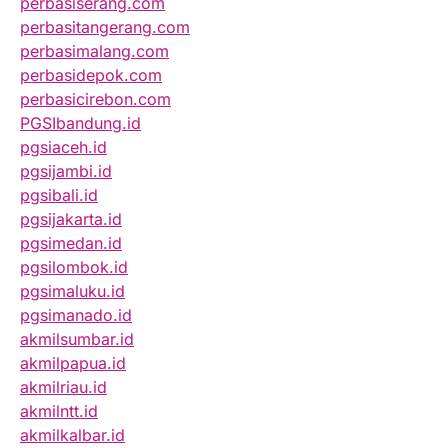
perbasiserang.com
perbasitangerang.com
perbasimalang.com
perbasidepok.com
perbasicirebon.com
PGSIbandung.id
pgsiaceh.id
pgsijambi.id
pgsibali.id
pgsijakarta.id
pgsimedan.id
pgsilombok.id
pgsimaluku.id
pgsimanado.id
akmilsumbar.id
akmilpapua.id
akmilriau.id
akmilntt.id
akmilkalbar.id