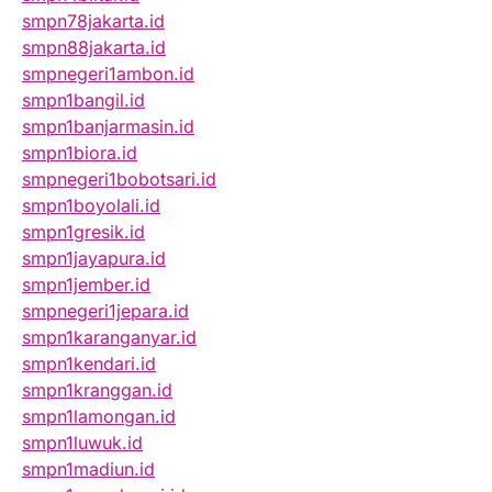
smpn78jakarta.id
smpn88jakarta.id
smpnegeri1ambon.id
smpn1bangil.id
smpn1banjarmasin.id
smpn1biora.id
smpnegeri1bobotsari.id
smpn1boyolali.id
smpn1gresik.id
smpn1jayapura.id
smpn1jember.id
smpnegeri1jepara.id
smpn1karanganyar.id
smpn1kendari.id
smpn1kranggan.id
smpn1lamongan.id
smpn1luwuk.id
smpn1madiun.id