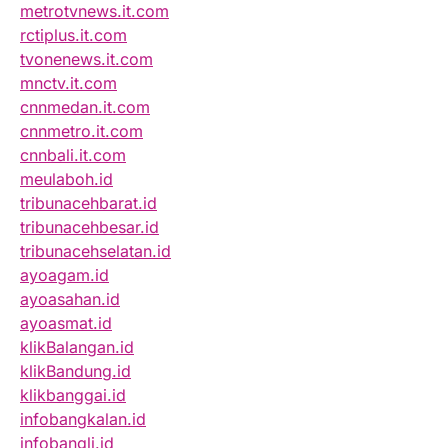
metrotvnews.it.com
rctiplus.it.com
tvonenews.it.com
mnctv.it.com
cnnmedan.it.com
cnnmetro.it.com
cnnbali.it.com
meulaboh.id
tribunacehbarat.id
tribunacehbesar.id
tribunacehselatan.id
ayoagam.id
ayoasahan.id
ayoasmat.id
klikBalangan.id
klikBandung.id
klikbanggai.id
infobangkalan.id
infobangli.id