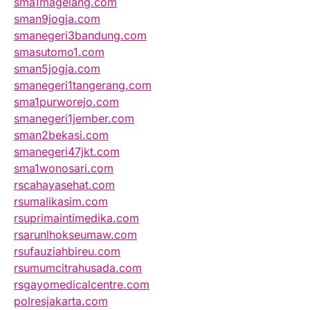
sma1magelang.com
sman9jogja.com
smanegeri3bandung.com
smasutomo1.com
sman5jogja.com
smanegeri1tangerang.com
sma1purworejo.com
smanegeri1jember.com
sman2bekasi.com
smanegeri47jkt.com
sma1wonosari.com
rscahayasehat.com
rsumalikasim.com
rsuprimaintimedika.com
rsarunlhokseumaw.com
rsufauziahbireu.com
rsumumcitrahusada.com
rsgayomedicalcentre.com
polresjakarta.com