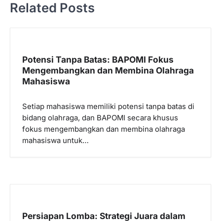
a
Related Posts
s
i
p
Potensi Tanpa Batas: BAPOMI Fokus
o
Mengembangkan dan Membina Olahraga
s
Mahasiswa
Setiap mahasiswa memiliki potensi tanpa batas di
bidang olahraga, dan BAPOMI secara khusus
fokus mengembangkan dan membina olahraga
mahasiswa untuk…
Persiapan Lomba: Strategi Juara dalam