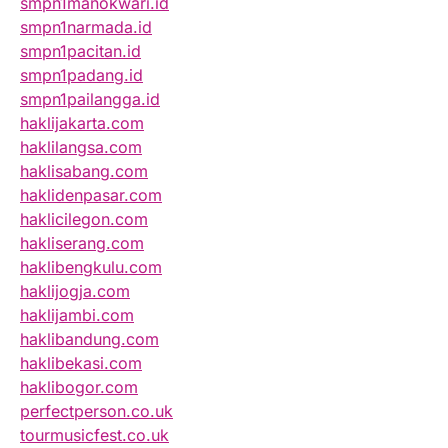
smpn1manokwari.id
smpn1narmada.id
smpn1pacitan.id
smpn1padang.id
smpn1pailangga.id
haklijakarta.com
haklilangsa.com
haklisabang.com
haklidenpasar.com
haklicilegon.com
hakliserang.com
haklibengkulu.com
haklijogja.com
haklijambi.com
haklibandung.com
haklibekasi.com
haklibogor.com
perfectperson.co.uk
tourmusicfest.co.uk