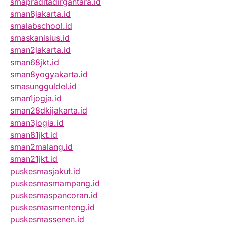
smapraditadirgantara.id
sman8jakarta.id
smalabschool.id
smaskanisius.id
sman2jakarta.id
sman68jkt.id
sman8yogyakarta.id
smasungguldel.id
sman1jogja.id
sman28dkijakarta.id
sman3jogja.id
sman81jkt.id
sman2malang.id
sman21jkt.id
puskesmasjakut.id
puskesmasmampang.id
puskesmaspancoran.id
puskesmasmenteng.id
puskesmassenen.id