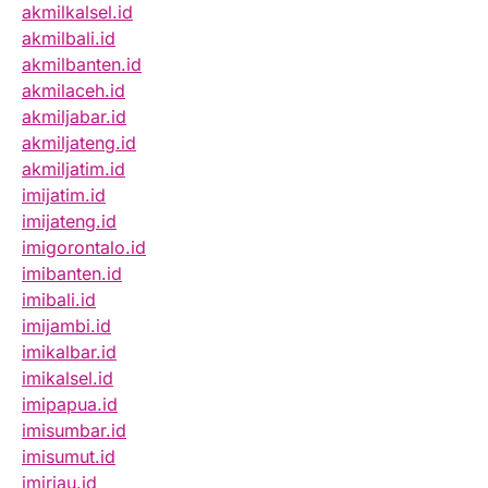
akmilkalsel.id
akmilbali.id
akmilbanten.id
akmilaceh.id
akmiljabar.id
akmiljateng.id
akmiljatim.id
imijatim.id
imijateng.id
imigorontalo.id
imibanten.id
imibali.id
imijambi.id
imikalbar.id
imikalsel.id
imipapua.id
imisumbar.id
imisumut.id
imiriau.id