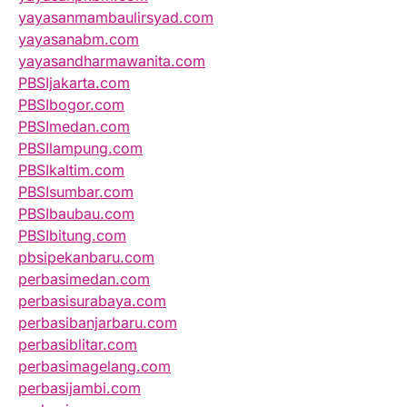
yayasanmambaulirsyad.com
yayasanabm.com
yayasandharmawanita.com
PBSIjakarta.com
PBSIbogor.com
PBSImedan.com
PBSIlampung.com
PBSIkaltim.com
PBSIsumbar.com
PBSIbaubau.com
PBSIbitung.com
pbsipekanbaru.com
perbasimedan.com
perbasisurabaya.com
perbasibanjarbaru.com
perbasiblitar.com
perbasimagelang.com
perbasijambi.com