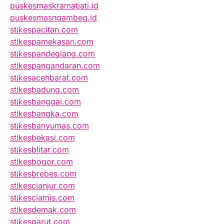
puskesmaskramatjati.id
puskesmasngambeg.id
stikespacitan.com
stikespamekasan.com
stikespandeglang.com
stikespangandaran.com
stikesacehbarat.com
stikesbadung.com
stikesbanggai.com
stikesbangka.com
stikesbanyumas.com
stikesbekasi.com
stikesblitar.com
stikesbogor.com
stikesbrebes.com
stikescianjur.com
stikesciamis.com
stikesdemak.com
stikesgarut.com