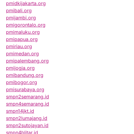
pmidkijakarta.org
pmibali.org
pmijambi.org
pmigorontalo.org
pmimaluku.org
pmipapua.org
pmiriau.org
pmimedan.org
pmipalembang.org
pmijogja.org
pmibandung.org
pmibogor.org
pmisurabaya.org
smpn2semarang.id
smpn4semarang.id
smpn14jkt.id
smpn2lumajang.id
smpn2sutojayan.id
smpn4blitar.id