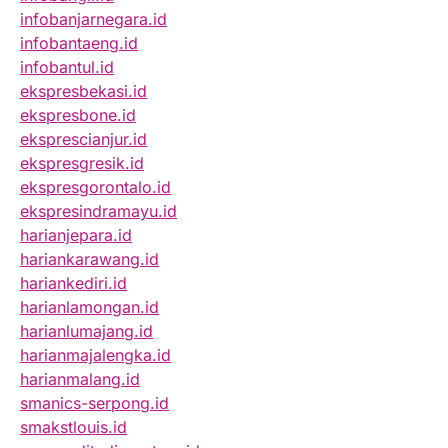
infobanjarnegara.id
infobantaeng.id
infobantul.id
ekspresbekasi.id
ekspresbone.id
eksprescianjur.id
ekspresgresik.id
ekspresgorontalo.id
ekspresindramayu.id
harianjepara.id
hariankarawang.id
hariankediri.id
harianlamongan.id
harianlumajang.id
harianmajalengka.id
harianmalang.id
smanics-serpong.id
smakstlouis.id