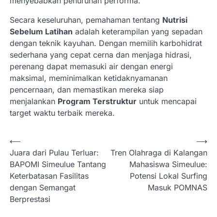
menyebabkan penurunan performa.
Secara keseluruhan, pemahaman tentang
Nutrisi
Sebelum Latihan
adalah keterampilan yang sepadan
dengan teknik kayuhan. Dengan memilih karbohidrat
sederhana yang cepat cerna dan menjaga hidrasi,
perenang dapat memasuki air dengan energi
maksimal, meminimalkan ketidaknyamanan
pencernaan, dan memastikan mereka siap
menjalankan
Program Terstruktur
untuk mencapai
target waktu terbaik mereka.
N
⟵
⟶
Juara dari Pulau Terluar:
Tren Olahraga di Kalangan
a
BAPOMI Simeulue Tantang
Mahasiswa Simeulue:
v
Keterbatasan Fasilitas
Potensi Lokal Surfing
i
dengan Semangat
Masuk POMNAS
Berprestasi
g