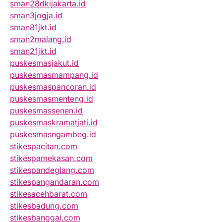
sman28dkijakarta.id
sman3jogja.id
sman81jkt.id
sman2malang.id
sman21jkt.id
puskesmasjakut.id
puskesmasmampang.id
puskesmaspancoran.id
puskesmasmenteng.id
puskesmassenen.id
puskesmaskramatjati.id
puskesmasngambeg.id
stikespacitan.com
stikespamekasan.com
stikespandeglang.com
stikespangandaran.com
stikesacehbarat.com
stikesbadung.com
stikesbanggai.com