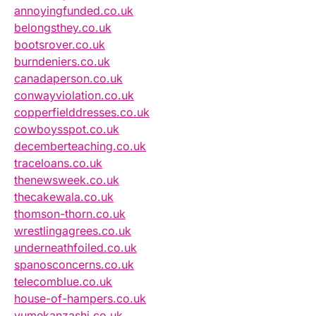
annoyingfunded.co.uk
belongsthey.co.uk
bootsrover.co.uk
burndeniers.co.uk
canadaperson.co.uk
conwayviolation.co.uk
copperfielddresses.co.uk
cowboysspot.co.uk
decemberteaching.co.uk
traceloans.co.uk
thenewsweek.co.uk
thecakewala.co.uk
thomson-thorn.co.uk
wrestlingagrees.co.uk
underneathfoiled.co.uk
spanosconcerns.co.uk
telecomblue.co.uk
house-of-hampers.co.uk
yumekanzashi.co.uk