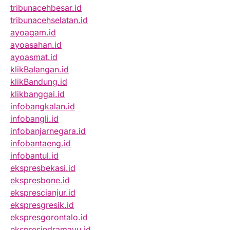
tribunacehbesar.id
tribunacehselatan.id
ayoagam.id
ayoasahan.id
ayoasmat.id
klikBalangan.id
klikBandung.id
klikbanggai.id
infobangkalan.id
infobangli.id
infobanjarnegara.id
infobantaeng.id
infobantul.id
ekspresbekasi.id
ekspresbone.id
eksprescianjur.id
ekspresgresik.id
ekspresgorontalo.id
ekspresindramayu.id