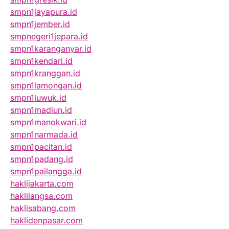
smpn1jayapura.id
smpn1jember.id
smpnegeri1jepara.id
smpn1karanganyar.id
smpn1kendari.id
smpn1kranggan.id
smpn1lamongan.id
smpn1luwuk.id
smpn1madiun.id
smpn1manokwari.id
smpn1narmada.id
smpn1pacitan.id
smpn1padang.id
smpn1pailangga.id
haklijakarta.com
haklilangsa.com
haklisabang.com
haklidenpasar.com