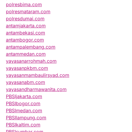
polresbima.com
polresmataram.com
polresdumai.com
antamjakarta.com
antambekasi.com
antambogor.com
antampalembang.com
antammedan.com
yayasanarrohmah.com
yayasanpkbm.com
yayasanmambaulirsyad.com
yayasanabm.com
yayasandharmawanita.com
PBSIjakarta.com
PBSIbogor.com
PBSImedan.com
PBSIlampung.com
PBSIkaltim.com
PBSIsumbar.com