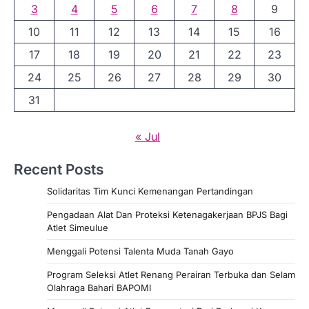
3
4
5
6
7
8
9
10
11
12
13
14
15
16
17
18
19
20
21
22
23
24
25
26
27
28
29
30
31
« Jul
Recent Posts
Solidaritas Tim Kunci Kemenangan Pertandingan
Pengadaan Alat Dan Proteksi Ketenagakerjaan BPJS Bagi
Atlet Simeulue
Menggali Potensi Talenta Muda Tanah Gayo
Program Seleksi Atlet Renang Perairan Terbuka dan Selam
Olahraga Bahari BAPOMI