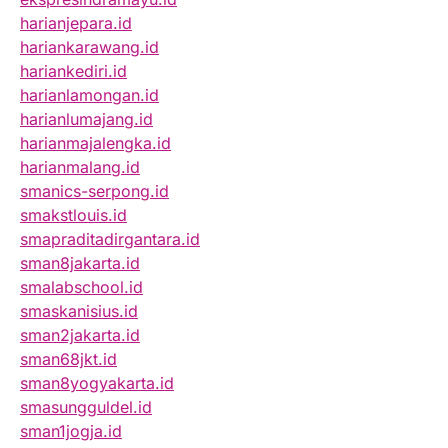
harianjepara.id
hariankarawang.id
hariankediri.id
harianlamongan.id
harianlumajang.id
harianmajalengka.id
harianmalang.id
smanics-serpong.id
smakstlouis.id
smapraditadirgantara.id
sman8jakarta.id
smalabschool.id
smaskanisius.id
sman2jakarta.id
sman68jkt.id
sman8yogyakarta.id
smasungguldel.id
sman1jogja.id