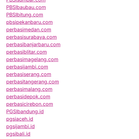
PBSIbaubau.com
PBSIbitung.com
pbsipekanbaru.com
perbasimedan.com
perbasisurabaya.com
perbasibanjarbaru.com
perbasiblitar.com
perbasimagelang.com
perbasijambi.com
perbasiserang.com
perbasitangerang.com
perbasimalang.com
perbasidepok.com
perbasicirebon.com
PGSIbandung.id
pgsiaceh.id
pgsijambi.id
pgsibali.id