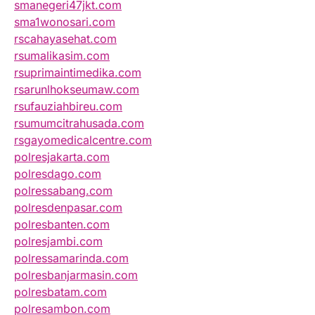
smanegeri47jkt.com
sma1wonosari.com
rscahayasehat.com
rsumalikasim.com
rsuprimaintimedika.com
rsarunlhokseumaw.com
rsufauziahbireu.com
rsumumcitrahusada.com
rsgayomedicalcentre.com
polresjakarta.com
polresdago.com
polressabang.com
polresdenpasar.com
polresbanten.com
polresjambi.com
polressamarinda.com
polresbanjarmasin.com
polresbatam.com
polresambon.com