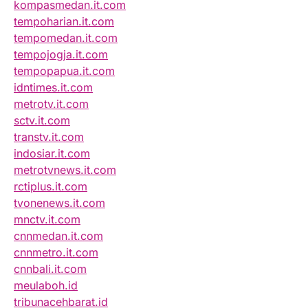
kompasmedan.it.com
tempoharian.it.com
tempomedan.it.com
tempojogja.it.com
tempopapua.it.com
idntimes.it.com
metrotv.it.com
sctv.it.com
transtv.it.com
indosiar.it.com
metrotvnews.it.com
rctiplus.it.com
tvonenews.it.com
mnctv.it.com
cnnmedan.it.com
cnnmetro.it.com
cnnbali.it.com
meulaboh.id
tribunacehbarat.id