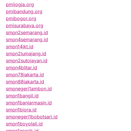
pmijogja.org
pmibandung.org
pmibogor.org
pmisurabaya.org
smpn2semarang.id
smpn4semarang.id
smpn14jkt.id
smpn2lumajang.id
smpn2sutojayan.id
smpn4blitar.id
smpn78jakarta.id
smpn88jakarta.id
smpnegeri1ambon.id
smpn1bangil.id
smpn1banjarmasin.id
smpn1biora.id
smpnegeri1bobotsari.id
smpn1boyolali.id
smpn1gresik.id