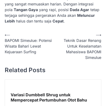
yang sangat memuaskan harian. Dengan integrasi
pola
Tangan Gaya
yang rapi, posisi
Dada Agar
tetap
terjaga sehingga pergerakan Anda akan
Meluncur
Lebih
halus dan tentu saja
Cepat
.
N
⟵
⟶
BAPOMI Simeulue: Potensi
Teknik Dasar Renang
a
Wisata Bahari Lewat
Untuk Keselamatan
v
Kejuaraan Surfing
Mahasiswa BAPOMI
i
Simeulue
g
Related Posts
a
s
i
p
Variasi Dumbbell Shrug untuk
Mempercepat Pertumbuhan Otot Bahu
o