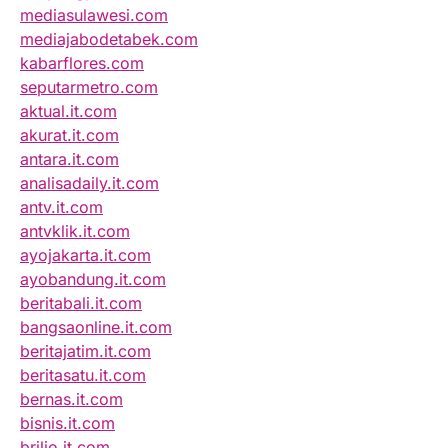
mediasulawesi.com
mediajabodetabek.com
kabarflores.com
seputarmetro.com
aktual.it.com
akurat.it.com
antara.it.com
analisadaily.it.com
antv.it.com
antvklik.it.com
ayojakarta.it.com
ayobandung.it.com
beritabali.it.com
bangsaonline.it.com
beritajatim.it.com
beritasatu.it.com
bernas.it.com
bisnis.it.com
brilio.it.com