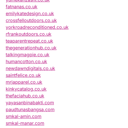
fatnanas.co.uk
emilykatedesign.co.uk
crossfelloutdoors.co.uk
yorkroadreconditioned.co.uk
rfrankoutdoors.co.uk
teaparentrepeat.co.uk
thegenerationhub.co.uk
talkingmagpie.co.uk
humancotton.co.uk
newdawndigitals.co.uk
saintfelice.co.uk
mrjapparel.co.uk
kinkycatalog.co.uk
thefaciahub.co.uk
yayasanbinabakti.com
paudtunasbangsa.com
smkal-amin.com
smkal-manar.com