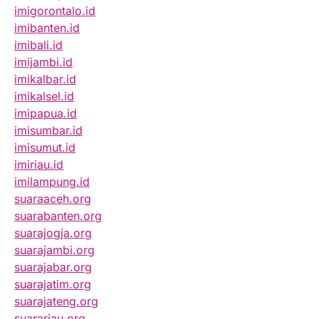
imigorontalo.id
imibanten.id
imibali.id
imijambi.id
imikalbar.id
imikalsel.id
imipapua.id
imisumbar.id
imisumut.id
imiriau.id
imilampung.id
suaraaceh.org
suarabanten.org
suarajogja.org
suarajambi.org
suarajabar.org
suarajatim.org
suarajateng.org
suarariau.org