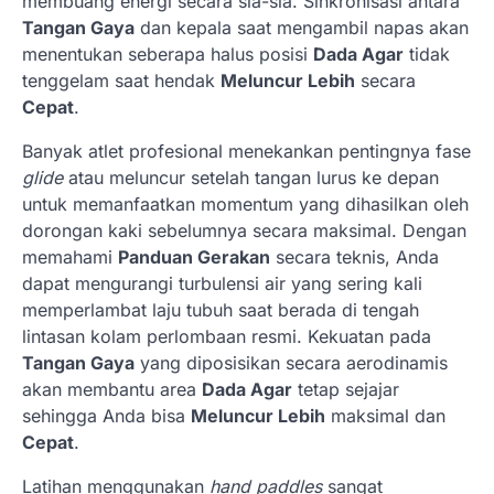
membuang energi secara sia-sia. Sinkronisasi antara
Tangan Gaya
dan kepala saat mengambil napas akan
menentukan seberapa halus posisi
Dada Agar
tidak
tenggelam saat hendak
Meluncur Lebih
secara
Cepat
.
Banyak atlet profesional menekankan pentingnya fase
glide
atau meluncur setelah tangan lurus ke depan
untuk memanfaatkan momentum yang dihasilkan oleh
dorongan kaki sebelumnya secara maksimal. Dengan
memahami
Panduan Gerakan
secara teknis, Anda
dapat mengurangi turbulensi air yang sering kali
memperlambat laju tubuh saat berada di tengah
lintasan kolam perlombaan resmi. Kekuatan pada
Tangan Gaya
yang diposisikan secara aerodinamis
akan membantu area
Dada Agar
tetap sejajar
sehingga Anda bisa
Meluncur Lebih
maksimal dan
Cepat
.
Latihan menggunakan
hand paddles
sangat