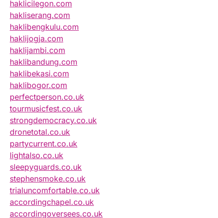
haklicilegon.com
hakliserang.com
haklibengkulu.com
haklijogja.com
haklijambi.com
haklibandung.com
haklibekasi.com
haklibogor.com
perfectperson.co.uk
tourmusicfest.co.uk
strongdemocracy.co.uk
dronetotal.co.uk
partycurrent.co.uk
lightalso.co.uk
sleepyguards.co.uk
stephensmoke.co.uk
trialuncomfortable.co.uk
accordingchapel.co.uk
accordingoversees.co.uk