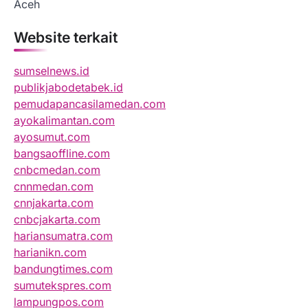
Aceh
Website terkait
sumselnews.id
publikjabodetabek.id
pemudapancasilamedan.com
ayokalimantan.com
ayosumut.com
bangsaoffline.com
cnbcmedan.com
cnnmedan.com
cnnjakarta.com
cnbcjakarta.com
hariansumatra.com
harianikn.com
bandungtimes.com
sumutekspres.com
lampungpos.com