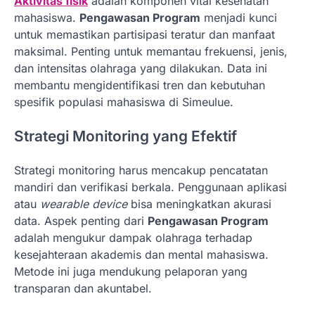
Aktivitas fisik
adalah komponen vital kesehatan
mahasiswa.
Pengawasan Program
menjadi kunci
untuk memastikan partisipasi teratur dan manfaat
maksimal. Penting untuk memantau frekuensi, jenis,
dan intensitas olahraga yang dilakukan. Data ini
membantu mengidentifikasi tren dan kebutuhan
spesifik populasi mahasiswa di Simeulue.
Strategi Monitoring yang Efektif
Strategi monitoring harus mencakup pencatatan
mandiri dan verifikasi berkala. Penggunaan aplikasi
atau
wearable device
bisa meningkatkan akurasi
data. Aspek penting dari
Pengawasan Program
adalah mengukur dampak olahraga terhadap
kesejahteraan akademis dan mental mahasiswa.
Metode ini juga mendukung pelaporan yang
transparan dan akuntabel.