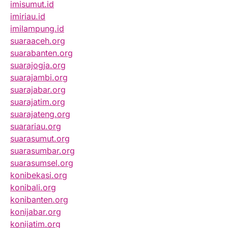
imisumut.id
imiriau.id
imilampung.id
suaraaceh.org
suarabanten.org
suarajogja.org
suarajambi.org
suarajabar.org
suarajatim.org
suarajateng.org
suarariau.org
suarasumut.org
suarasumbar.org
suarasumsel.org
konibekasi.org
konibali.org
konibanten.org
konijabar.org
konijatim.org