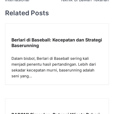
g
a
Related Posts
s
i
p
Berlari di Baseball: Kecepatan dan Strategi
o
Baserunning
s
Dalam bisbol, Berlari di Baseball sering kali
menjadi penentu hasil pertandingan. Lebih dari
sekadar kecepatan murni, baserunning adalah
seni yang…