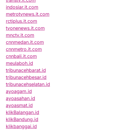
indosiar.it.com
metrotvnews.it.com
rctiplus.it.com
tvonenews.it.com
mnctv.it.com
cnnmedan.it.com
cnnmetro.it.com
cnnbali.it.com
meulaboh.id
tribunacehbarat.id
tribunacehbesar.id
tribunacehselatan.id
ayoagam.id
ayoasahan.id
ayoasmat.id
klikBalangan.id
klikBandung.id
klikbanggai.id