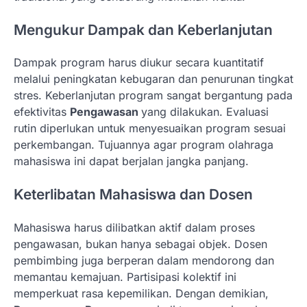
Mengukur Dampak dan Keberlanjutan
Dampak program harus diukur secara kuantitatif
melalui peningkatan kebugaran dan penurunan tingkat
stres. Keberlanjutan program sangat bergantung pada
efektivitas
Pengawasan
yang dilakukan. Evaluasi
rutin diperlukan untuk menyesuaikan program sesuai
perkembangan. Tujuannya agar program olahraga
mahasiswa ini dapat berjalan jangka panjang.
Keterlibatan Mahasiswa dan Dosen
Mahasiswa harus dilibatkan aktif dalam proses
pengawasan, bukan hanya sebagai objek. Dosen
pembimbing juga berperan dalam mendorong dan
memantau kemajuan. Partisipasi kolektif ini
memperkuat rasa kepemilikan. Dengan demikian,