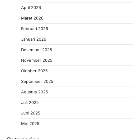
April 2026
Maret 2026
Februari 2026
Januari 2026
Desember 2025
November 2025
Oktober 2025
September 2025
Agustus 2025
Juli 2025
Juni 2025
Mei 2025