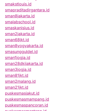
smakstlouis.id
smapraditadirgantara.id
sman8jakarta.id
smalabschool.id
smaskanisius.id
sman2jakarta.id
sman68jkt.id
sman8yogyakarta.id
smasungguldel.id
sman1jogja.id
sman28dkijakarta.id
sman3jogja.id
sman81jkt.id
sman2malang.id
sman21jkt.id
puskesmasjakut.id
puskesmasmampang.id
puskesmaspancoran.id
puskesmasmenteng.id