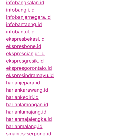
infobangkalan.id
infobangli.id
infobanjarnegara.id
infobantaeng.id
infobantul.id
ekspresbekasi.id
ekspresbone.id
eksprescianjur.id
ekspresgresik.id
ekspresgorontalo.id
ekspresindramayu.id
harianjepara.id
hariankarawang.id
hariankediri.id
harianlamongan.id
harianlumajang.id
harianmajalengka.id
harianmalang.id
smanics-serpong.id