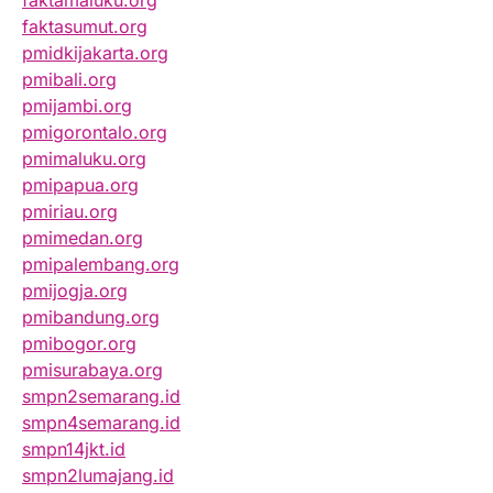
faktasumut.org
pmidkijakarta.org
pmibali.org
pmijambi.org
pmigorontalo.org
pmimaluku.org
pmipapua.org
pmiriau.org
pmimedan.org
pmipalembang.org
pmijogja.org
pmibandung.org
pmibogor.org
pmisurabaya.org
smpn2semarang.id
smpn4semarang.id
smpn14jkt.id
smpn2lumajang.id