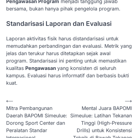
Pengawasan Program
menjadi tanggung jawab
bersama, bukan hanya pihak pengelola program.
Standarisasi Laporan dan Evaluasi
Laporan aktivitas fisik harus distandarisasi untuk
memudahkan perbandingan dan evaluasi. Metrik yang
jelas dan terukur harus ditetapkan sejak awal
program. Standarisasi ini penting untuk memastikan
kualitas
Pengawasan
yang konsisten di seluruh
kampus. Evaluasi harus informatif dan berbasis bukti
kuat.
N
⟵
⟶
Mitra Pembangunan
Mental Juara BAPOMI
a
Daerah BAPOMI Simeulue:
Simeulue: Latihan Tekanan
v
Dorong Sport Center dan
Tinggi (High-Pressure
i
Peralatan Standar
Drills) untuk Konsistensi
Internasional
Teknik di Bawah Tekanan