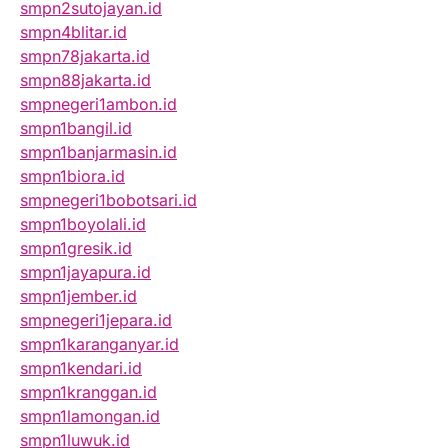
smpn2sutojayan.id
smpn4blitar.id
smpn78jakarta.id
smpn88jakarta.id
smpnegeri1ambon.id
smpn1bangil.id
smpn1banjarmasin.id
smpn1biora.id
smpnegeri1bobotsari.id
smpn1boyolali.id
smpn1gresik.id
smpn1jayapura.id
smpn1jember.id
smpnegeri1jepara.id
smpn1karanganyar.id
smpn1kendari.id
smpn1kranggan.id
smpn1lamongan.id
smpn1luwuk.id