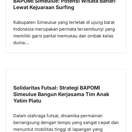
BAPOMI Simeulue: Potensi Wisata Bahari
Lewat Kejuaraan Surfing
Kabupaten Simeulue yang terletak di ujung barat
Indonesia merupakan permata tersembunyi yang
memiliki garis pantai memukau dan ombak kelas
dunia.…
Solidaritas Futsal: Strategi BAPOMI
Simeulue Bangun Kerjasama Tim Anak
Yatim Piatu
Dalam olahraga futsal, dinamika permainan
berlangsung dengan tempo yang sangat cepat dan
menuntut mobilitas tinggi di lapangan yang