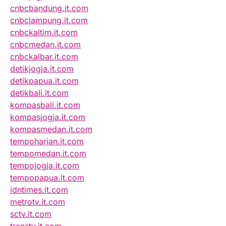
cnbcbandung.it.com
cnbclampung.it.com
cnbckaltim.it.com
cnbcmedan.it.com
cnbckalbar.it.com
detikjogja.it.com
detikpapua.it.com
detikbali.it.com
kompasbali.it.com
kompasjogja.it.com
kompasmedan.it.com
tempoharian.it.com
tempomedan.it.com
tempojogja.it.com
tempopapua.it.com
idntimes.it.com
metrotv.it.com
sctv.it.com
transtv.it.com