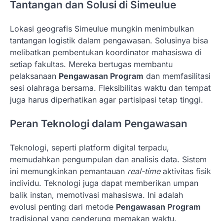
Tantangan dan Solusi di Simeulue
Lokasi geografis Simeulue mungkin menimbulkan
tantangan logistik dalam pengawasan. Solusinya bisa
melibatkan pembentukan koordinator mahasiswa di
setiap fakultas. Mereka bertugas membantu
pelaksanaan
Pengawasan Program
dan memfasilitasi
sesi olahraga bersama. Fleksibilitas waktu dan tempat
juga harus diperhatikan agar partisipasi tetap tinggi.
Peran Teknologi dalam Pengawasan
Teknologi, seperti platform digital terpadu,
memudahkan pengumpulan dan analisis data. Sistem
ini memungkinkan pemantauan
real-time
aktivitas fisik
individu. Teknologi juga dapat memberikan umpan
balik instan, memotivasi mahasiswa. Ini adalah
evolusi penting dari metode
Pengawasan Program
tradisional yang cenderung memakan waktu.