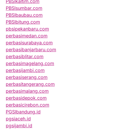
PBSIkaltim.com
PBSIsumbar.com
PBSIbaubau.com
PBSIbitung.com
pbsipekanbaru.com
perbasimedan.com
perbasisurabaya.com
perbasibanjarbaru.com
perbasiblitar.com
perbasimagelang.com
perbasijambi.com
perbasiserang.com
perbasitangerang.com
perbasimalang.com
perbasidepok.com
perbasicirebon.com
PGSIbandung.id
pgsiaceh.id
pgsijambi.id