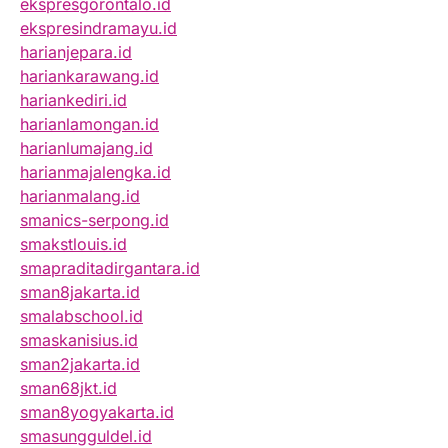
ekspresgorontalo.id
ekspresindramayu.id
harianjepara.id
hariankarawang.id
hariankediri.id
harianlamongan.id
harianlumajang.id
harianmajalengka.id
harianmalang.id
smanics-serpong.id
smakstlouis.id
smapraditadirgantara.id
sman8jakarta.id
smalabschool.id
smaskanisius.id
sman2jakarta.id
sman68jkt.id
sman8yogyakarta.id
smasungguldel.id