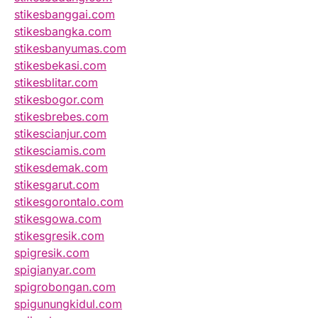
stikesbanggai.com
stikesbangka.com
stikesbanyumas.com
stikesbekasi.com
stikesblitar.com
stikesbogor.com
stikesbrebes.com
stikescianjur.com
stikesciamis.com
stikesdemak.com
stikesgarut.com
stikesgorontalo.com
stikesgowa.com
stikesgresik.com
spigresik.com
spigianyar.com
spigrobongan.com
spigunungkidul.com