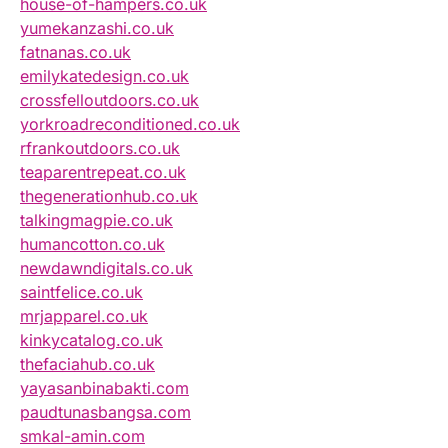
house-of-hampers.co.uk
yumekanzashi.co.uk
fatnanas.co.uk
emilykatedesign.co.uk
crossfelloutdoors.co.uk
yorkroadreconditioned.co.uk
rfrankoutdoors.co.uk
teaparentrepeat.co.uk
thegenerationhub.co.uk
talkingmagpie.co.uk
humancotton.co.uk
newdawndigitals.co.uk
saintfelice.co.uk
mrjapparel.co.uk
kinkycatalog.co.uk
thefaciahub.co.uk
yayasanbinabakti.com
paudtunasbangsa.com
smkal-amin.com