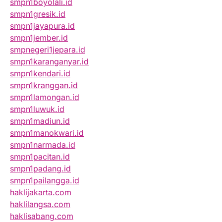
smpn1boyolali.id
smpn1gresik.id
smpn1jayapura.id
smpn1jember.id
smpnegeri1jepara.id
smpn1karanganyar.id
smpn1kendari.id
smpn1kranggan.id
smpn1lamongan.id
smpn1luwuk.id
smpn1madiun.id
smpn1manokwari.id
smpn1narmada.id
smpn1pacitan.id
smpn1padang.id
smpn1pailangga.id
haklijakarta.com
haklilangsa.com
haklisabang.com