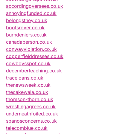
accordingoversees.co.uk
annoyingfunded.co.uk
belongsthey.co.uk
bootsrover.co.uk
burndeniers.co.uk
canadaperson.co.uk
conwayviolation.co.uk
copperfielddresses.co.uk
cowboysspot.co.uk
decemberteaching.co.uk
traceloans.co.uk
thenewsweek.co.uk
thecakewala.co.uk
thomson-thorn.co.uk
wrestlingagrees.co.uk
underneathfoiled.co.uk
spanosconcerns.co.uk
telecomblue.co.uk