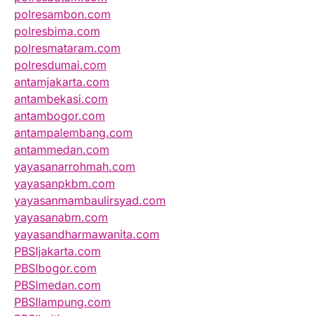
polresambon.com
polresbima.com
polresmataram.com
polresdumai.com
antamjakarta.com
antambekasi.com
antambogor.com
antampalembang.com
antammedan.com
yayasanarrohmah.com
yayasanpkbm.com
yayasanmambaulirsyad.com
yayasanabm.com
yayasandharmawanita.com
PBSIjakarta.com
PBSIbogor.com
PBSImedan.com
PBSIlampung.com