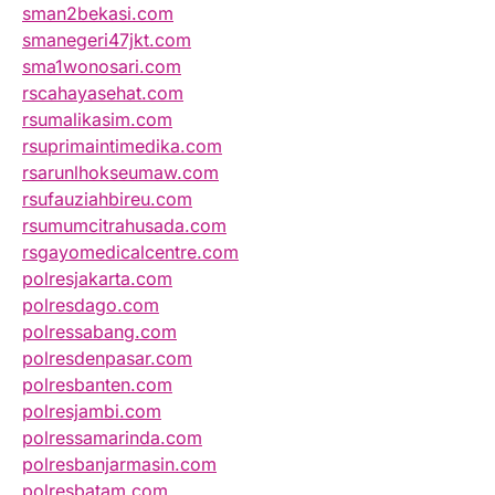
sman2bekasi.com
smanegeri47jkt.com
sma1wonosari.com
rscahayasehat.com
rsumalikasim.com
rsuprimaintimedika.com
rsarunlhokseumaw.com
rsufauziahbireu.com
rsumumcitrahusada.com
rsgayomedicalcentre.com
polresjakarta.com
polresdago.com
polressabang.com
polresdenpasar.com
polresbanten.com
polresjambi.com
polressamarinda.com
polresbanjarmasin.com
polresbatam.com