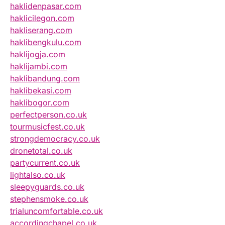
haklidenpasar.com
haklicilegon.com
hakliserang.com
haklibengkulu.com
haklijogja.com
haklijambi.com
haklibandung.com
haklibekasi.com
haklibogor.com
perfectperson.co.uk
tourmusicfest.co.uk
strongdemocracy.co.uk
dronetotal.co.uk
partycurrent.co.uk
lightalso.co.uk
sleepyguards.co.uk
stephensmoke.co.uk
trialuncomfortable.co.uk
accordingchapel.co.uk