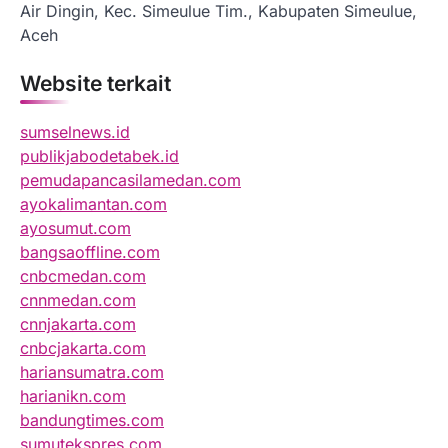
Air Dingin, Kec. Simeulue Tim., Kabupaten Simeulue,
Aceh
Website terkait
sumselnews.id
publikjabodetabek.id
pemudapancasilamedan.com
ayokalimantan.com
ayosumut.com
bangsaoffline.com
cnbcmedan.com
cnnmedan.com
cnnjakarta.com
cnbcjakarta.com
hariansumatra.com
harianikn.com
bandungtimes.com
sumutekspres.com