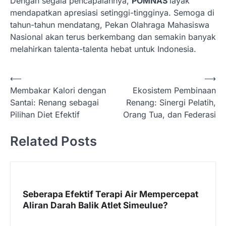
Dengan segala pencapaiannya,
POMNAS
layak
mendapatkan apresiasi setinggi-tingginya. Semoga di
tahun-tahun mendatang, Pekan Olahraga Mahasiswa
Nasional akan terus berkembang dan semakin banyak
melahirkan talenta-talenta hebat untuk Indonesia.
N
⟵
⟶
Membakar Kalori dengan
Ekosistem Pembinaan
a
Santai: Renang sebagai
Renang: Sinergi Pelatih,
v
Pilihan Diet Efektif
Orang Tua, dan Federasi
i
Related Posts
g
a
s
i
Seberapa Efektif Terapi Air Mempercepat
p
Aliran Darah Balik Atlet Simeulue?
o