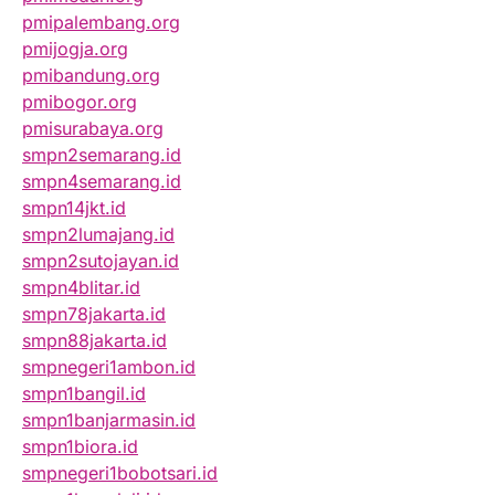
pmipalembang.org
pmijogja.org
pmibandung.org
pmibogor.org
pmisurabaya.org
smpn2semarang.id
smpn4semarang.id
smpn14jkt.id
smpn2lumajang.id
smpn2sutojayan.id
smpn4blitar.id
smpn78jakarta.id
smpn88jakarta.id
smpnegeri1ambon.id
smpn1bangil.id
smpn1banjarmasin.id
smpn1biora.id
smpnegeri1bobotsari.id