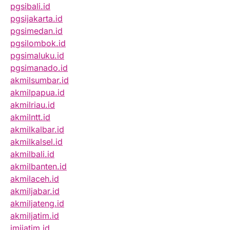
pgsibali.id
pgsijakarta.id
pgsimedan.id
pgsilombok.id
pgsimaluku.id
pgsimanado.id
akmilsumbar.id
akmilpapua.id
akmilriau.id
akmilntt.id
akmilkalbar.id
akmilkalsel.id
akmilbali.id
akmilbanten.id
akmilaceh.id
akmiljabar.id
akmiljateng.id
akmiljatim.id
imijatim.id