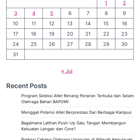
1
2
3
4
5
6
7
8
9
10
11
12
13
14
15
16
17
18
19
20
21
22
23
24
25
26
27
28
29
30
31
« Jul
Recent Posts
Program Seleksi Atlet Renang Perairan Terbuka dan Selam
Olahraga Bahari BAPOMI
Menggali Potensi Atlet Berprestasi Dari Berbagai Kampus
Bagaimana Latihan Push-Up Satu Tangan Membangun
Kekuatan Lengan dan Core?
Potensi Cabang Olahraga Unggulan di Wilayah Kepulauan