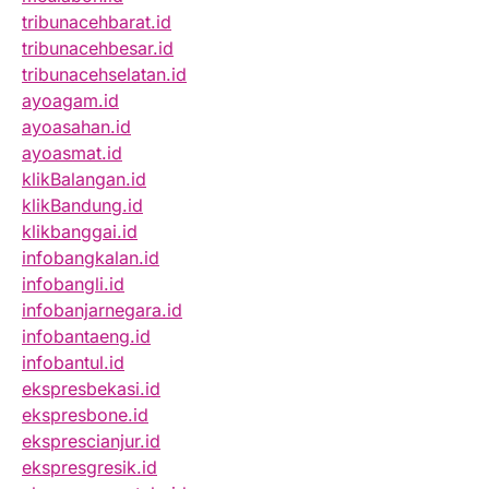
tribunacehbarat.id
tribunacehbesar.id
tribunacehselatan.id
ayoagam.id
ayoasahan.id
ayoasmat.id
klikBalangan.id
klikBandung.id
klikbanggai.id
infobangkalan.id
infobangli.id
infobanjarnegara.id
infobantaeng.id
infobantul.id
ekspresbekasi.id
ekspresbone.id
eksprescianjur.id
ekspresgresik.id