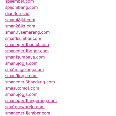
spijember.com
spijombang.com
dianflores.id
sman48jkt.com
sman26jkt.com
sman03semarang.com
sman1sumbar.com
smanegeri1bantul.com
smanegeri1bogor.com
sman1surabaya.com
sman6jogja.com
sma1magelang.com
sman9jogja.com
smanegeri3bandung.com
smasutomo1.com
sman5jogja.com
smanegeri1tangerang.com
sma1purworejo.com
smanegeri1jember.com