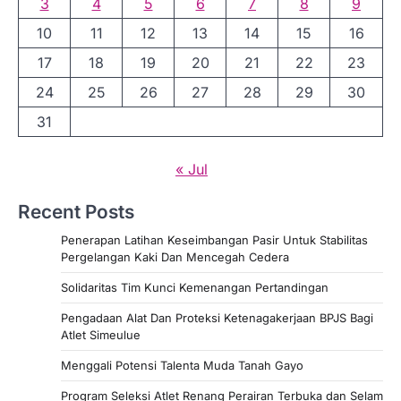
3
4
5
6
7
8
9
10
11
12
13
14
15
16
17
18
19
20
21
22
23
24
25
26
27
28
29
30
31
« Jul
Recent Posts
Penerapan Latihan Keseimbangan Pasir Untuk Stabilitas
Pergelangan Kaki Dan Mencegah Cedera
Solidaritas Tim Kunci Kemenangan Pertandingan
Pengadaan Alat Dan Proteksi Ketenagakerjaan BPJS Bagi
Atlet Simeulue
Menggali Potensi Talenta Muda Tanah Gayo
Program Seleksi Atlet Renang Perairan Terbuka dan Selam