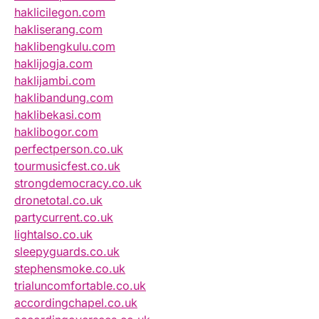
haklicilegon.com
hakliserang.com
haklibengkulu.com
haklijogja.com
haklijambi.com
haklibandung.com
haklibekasi.com
haklibogor.com
perfectperson.co.uk
tourmusicfest.co.uk
strongdemocracy.co.uk
dronetotal.co.uk
partycurrent.co.uk
lightalso.co.uk
sleepyguards.co.uk
stephensmoke.co.uk
trialuncomfortable.co.uk
accordingchapel.co.uk