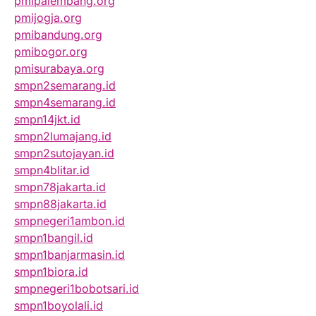
pmipalembang.org
pmijogja.org
pmibandung.org
pmibogor.org
pmisurabaya.org
smpn2semarang.id
smpn4semarang.id
smpn14jkt.id
smpn2lumajang.id
smpn2sutojayan.id
smpn4blitar.id
smpn78jakarta.id
smpn88jakarta.id
smpnegeri1ambon.id
smpn1bangil.id
smpn1banjarmasin.id
smpn1biora.id
smpnegeri1bobotsari.id
smpn1boyolali.id