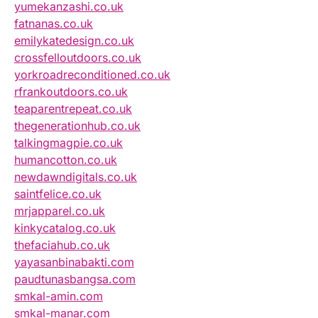
yumekanzashi.co.uk
fatnanas.co.uk
emilykatedesign.co.uk
crossfelloutdoors.co.uk
yorkroadreconditioned.co.uk
rfrankoutdoors.co.uk
teaparentrepeat.co.uk
thegenerationhub.co.uk
talkingmagpie.co.uk
humancotton.co.uk
newdawndigitals.co.uk
saintfelice.co.uk
mrjapparel.co.uk
kinkycatalog.co.uk
thefaciahub.co.uk
yayasanbinabakti.com
paudtunasbangsa.com
smkal-amin.com
smkal-manar.com