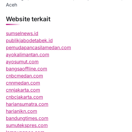
Aceh
Website terkait
sumselnews.id
publikjabodetabek.id
pemudapancasilamedan.com
ayokalimantan.com
ayosumut.com
bangsaoffline.com
cnbcmedan.com
cnnmedan.com
cnnjakarta.com
cnbcjakarta.com
hariansumatra.com
harianikn.com
bandungtimes.com
sumutekspres.com