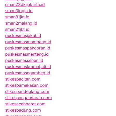
sman28dkijakarta.id
sman3jogja.id
sman81jkt.id
sman2malang.id
sman21jkt.id
puskesmasjakut.id
puskesmasmampang.id
puskesmaspancoran.id
puskesmasmenteng.id
puskesmassenen.id
puskesmaskramatjati.id
puskesmasngambeg.id
stikespacitan.com
stikespamekasan.com
stikespandeglang.com
stikespangandaran.com
stikesacehbarat.com
stikesbadung.com