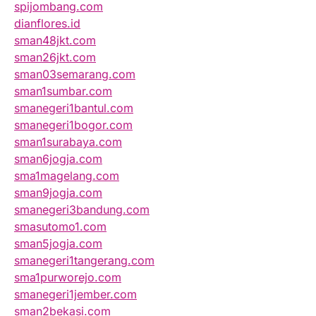
spijombang.com
dianflores.id
sman48jkt.com
sman26jkt.com
sman03semarang.com
sman1sumbar.com
smanegeri1bantul.com
smanegeri1bogor.com
sman1surabaya.com
sman6jogja.com
sma1magelang.com
sman9jogja.com
smanegeri3bandung.com
smasutomo1.com
sman5jogja.com
smanegeri1tangerang.com
sma1purworejo.com
smanegeri1jember.com
sman2bekasi.com