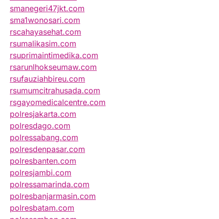
smanegeri47jkt.com
sma1wonosari.com
rscahayasehat.com
rsumalikasim.com
rsuprimaintimedika.com
rsarunlhokseumaw.com
rsufauziahbireu.com
rsumumcitrahusada.com
rsgayomedicalcentre.com
polresjakarta.com
polresdago.com
polressabang.com
polresdenpasar.com
polresbanten.com
polresjambi.com
polressamarinda.com
polresbanjarmasin.com
polresbatam.com