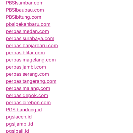
PBSIsumbar.com
PBSIbaubau.com
PBSIbitung.com
pbsipekanbaru.com
perbasimedan.com
perbasisurabaya.com
perbasibanjarbaru.com
perbasiblitar.com
perbasimagelang.com
perbasijambi.com
perbasiserang.com
perbasitangerang.com
perbasimalang.com
perbasidepok.com
perbasicirebon.com
PGSIbandung.id
pgsiaceh.id
pgsijambi.id
pgsibali.id