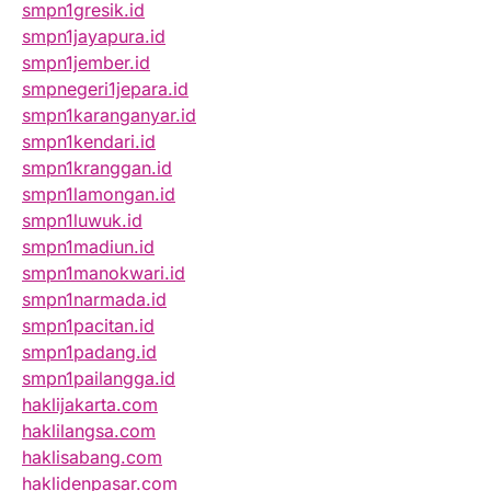
smpn1gresik.id
smpn1jayapura.id
smpn1jember.id
smpnegeri1jepara.id
smpn1karanganyar.id
smpn1kendari.id
smpn1kranggan.id
smpn1lamongan.id
smpn1luwuk.id
smpn1madiun.id
smpn1manokwari.id
smpn1narmada.id
smpn1pacitan.id
smpn1padang.id
smpn1pailangga.id
haklijakarta.com
haklilangsa.com
haklisabang.com
haklidenpasar.com