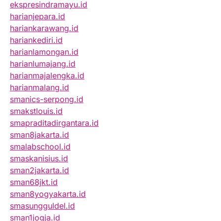
ekspresindramayu.id
harianjepara.id
hariankarawang.id
hariankediri.id
harianlamongan.id
harianlumajang.id
harianmajalengka.id
harianmalang.id
smanics-serpong.id
smakstlouis.id
smapraditadirgantara.id
sman8jakarta.id
smalabschool.id
smaskanisius.id
sman2jakarta.id
sman68jkt.id
sman8yogyakarta.id
smasungguldel.id
sman1jogja.id