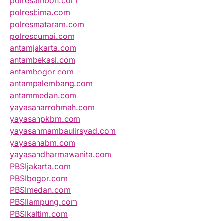
polresambon.com
polresbima.com
polresmataram.com
polresdumai.com
antamjakarta.com
antambekasi.com
antambogor.com
antampalembang.com
antammedan.com
yayasanarrohmah.com
yayasanpkbm.com
yayasanmambaulirsyad.com
yayasanabm.com
yayasandharmawanita.com
PBSIjakarta.com
PBSIbogor.com
PBSImedan.com
PBSIlampung.com
PBSIkaltim.com