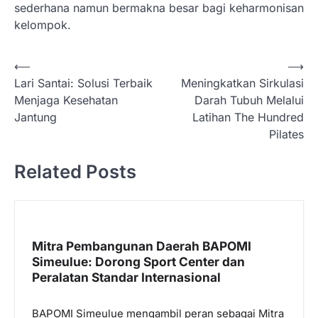
sederhana namun bermakna besar bagi keharmonisan
kelompok.
N
⟵
⟶
Lari Santai: Solusi Terbaik
Meningkatkan Sirkulasi
a
Menjaga Kesehatan
Darah Tubuh Melalui
v
Jantung
Latihan The Hundred
i
Pilates
g
Related Posts
a
s
i
p
Mitra Pembangunan Daerah BAPOMI
Simeulue: Dorong Sport Center dan
o
Peralatan Standar Internasional
s
BAPOMI Simeulue mengambil peran sebagai Mitra