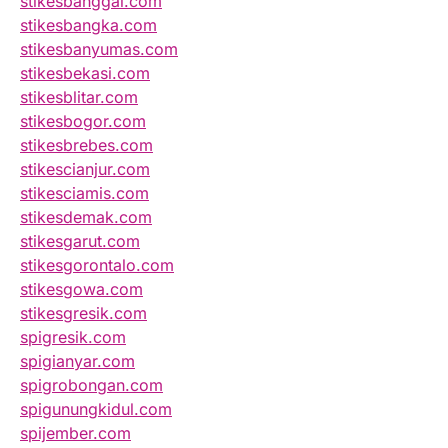
stikesbanggai.com
stikesbangka.com
stikesbanyumas.com
stikesbekasi.com
stikesblitar.com
stikesbogor.com
stikesbrebes.com
stikescianjur.com
stikesciamis.com
stikesdemak.com
stikesgarut.com
stikesgorontalo.com
stikesgowa.com
stikesgresik.com
spigresik.com
spigianyar.com
spigrobongan.com
spigunungkidul.com
spijember.com