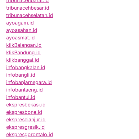
tribunacehbarat.id
tribunacehbesar.id
tribunacehselatan.id
ayoagam.id
ayoasahan.id
ayoasmat.id
klikBalangan.id
klikBandung.id
klikbanggai.id
infobangkalan.id
infobangli.id
infobanjarnegara.id
infobantaeng.id
infobantul.id
ekspresbekasi.id
ekspresbone.id
eksprescianjur.id
ekspresgresik.id
ekspresgorontalo.id