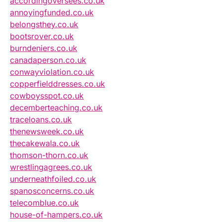
accordingoversees.co.uk
annoyingfunded.co.uk
belongsthey.co.uk
bootsrover.co.uk
burndeniers.co.uk
canadaperson.co.uk
conwayviolation.co.uk
copperfielddresses.co.uk
cowboysspot.co.uk
decemberteaching.co.uk
traceloans.co.uk
thenewsweek.co.uk
thecakewala.co.uk
thomson-thorn.co.uk
wrestlingagrees.co.uk
underneathfoiled.co.uk
spanosconcerns.co.uk
telecomblue.co.uk
house-of-hampers.co.uk