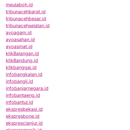
meulaboh.id
tribunacehbarat.id
tribunacehbesar.id
tribunacehselatan.id
ayoagam.id
ayoasahan.id
ayoasmat.id
klikBalangan.id
klikBandung.id
klikbanggai.id
infobangkalan.id
infobangli.id
infobanjarnegara.id
infobantaeng.id
infobantul.id
ekspresbekasi.id
ekspresbone.id
eksprescianjur.id