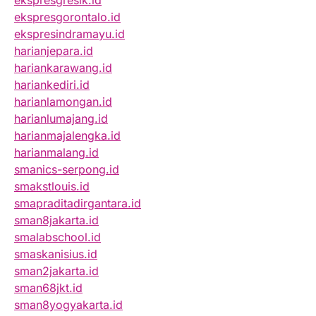
ekspresgresik.id
ekspresgorontalo.id
ekspresindramayu.id
harianjepara.id
hariankarawang.id
hariankediri.id
harianlamongan.id
harianlumajang.id
harianmajalengka.id
harianmalang.id
smanics-serpong.id
smakstlouis.id
smapraditadirgantara.id
sman8jakarta.id
smalabschool.id
smaskanisius.id
sman2jakarta.id
sman68jkt.id
sman8yogyakarta.id