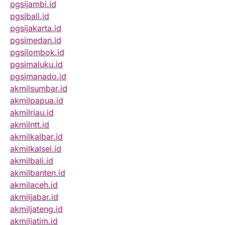
pgsijambi.id
pgsibali.id
pgsijakarta.id
pgsimedan.id
pgsilombok.id
pgsimaluku.id
pgsimanado.id
akmilsumbar.id
akmilpapua.id
akmilriau.id
akmilntt.id
akmilkalbar.id
akmilkalsel.id
akmilbali.id
akmilbanten.id
akmilaceh.id
akmiljabar.id
akmiljateng.id
akmiljatim.id