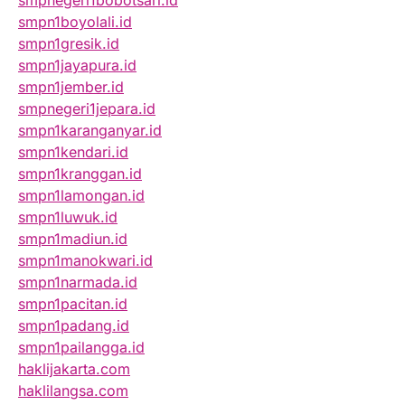
smpnegeri1bobotsari.id
smpn1boyolali.id
smpn1gresik.id
smpn1jayapura.id
smpn1jember.id
smpnegeri1jepara.id
smpn1karanganyar.id
smpn1kendari.id
smpn1kranggan.id
smpn1lamongan.id
smpn1luwuk.id
smpn1madiun.id
smpn1manokwari.id
smpn1narmada.id
smpn1pacitan.id
smpn1padang.id
smpn1pailangga.id
haklijakarta.com
haklilangsa.com