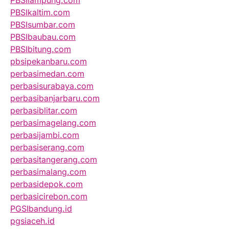
PBSIlampung.com
PBSIkaltim.com
PBSIsumbar.com
PBSIbaubau.com
PBSIbitung.com
pbsipekanbaru.com
perbasimedan.com
perbasisurabaya.com
perbasibanjarbaru.com
perbasiblitar.com
perbasimagelang.com
perbasijambi.com
perbasiserang.com
perbasitangerang.com
perbasimalang.com
perbasidepok.com
perbasicirebon.com
PGSIbandung.id
pgsiaceh.id