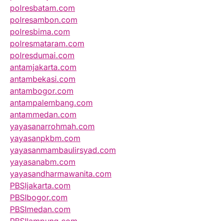
polresbatam.com
polresambon.com
polresbima.com
polresmataram.com
polresdumai.com
antamjakarta.com
antambekasi.com
antambogor.com
antampalembang.com
antammedan.com
yayasanarrohmah.com
yayasanpkbm.com
yayasanmambaulirsyad.com
yayasanabm.com
yayasandharmawanita.com
PBSIjakarta.com
PBSIbogor.com
PBSImedan.com