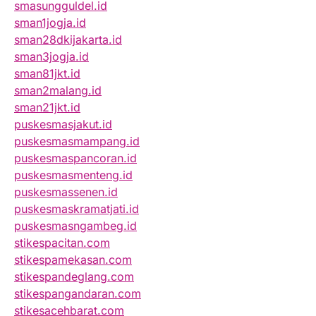
smasungguldel.id
sman1jogja.id
sman28dkijakarta.id
sman3jogja.id
sman81jkt.id
sman2malang.id
sman21jkt.id
puskesmasjakut.id
puskesmasmampang.id
puskesmaspancoran.id
puskesmasmenteng.id
puskesmassenen.id
puskesmaskramatjati.id
puskesmasngambeg.id
stikespacitan.com
stikespamekasan.com
stikespandeglang.com
stikespangandaran.com
stikesacehbarat.com