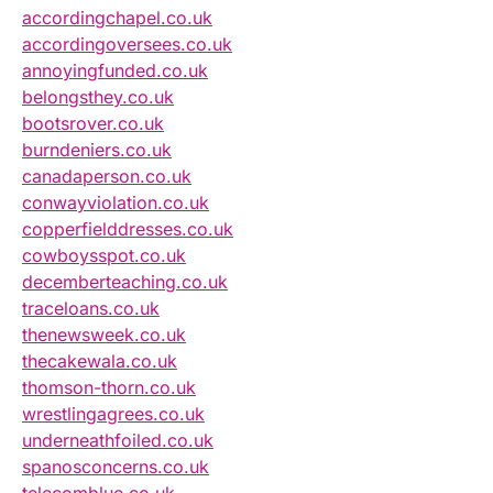
accordingchapel.co.uk
accordingoversees.co.uk
annoyingfunded.co.uk
belongsthey.co.uk
bootsrover.co.uk
burndeniers.co.uk
canadaperson.co.uk
conwayviolation.co.uk
copperfielddresses.co.uk
cowboysspot.co.uk
decemberteaching.co.uk
traceloans.co.uk
thenewsweek.co.uk
thecakewala.co.uk
thomson-thorn.co.uk
wrestlingagrees.co.uk
underneathfoiled.co.uk
spanosconcerns.co.uk