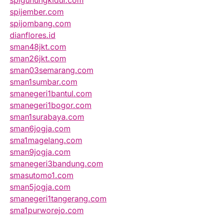
spigunungkidul.com
spijember.com
spijombang.com
dianflores.id
sman48jkt.com
sman26jkt.com
sman03semarang.com
sman1sumbar.com
smanegeri1bantul.com
smanegeri1bogor.com
sman1surabaya.com
sman6jogja.com
sma1magelang.com
sman9jogja.com
smanegeri3bandung.com
smasutomo1.com
sman5jogja.com
smanegeri1tangerang.com
sma1purworejo.com