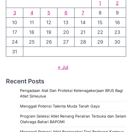
1
2
3
4
5
6
7
8
9
10
11
12
13
14
15
16
17
18
19
20
21
22
23
24
25
26
27
28
29
30
31
« Jul
Recent Posts
Pengadaan Alat Dan Proteksi Ketenagakerjaan BPJS Bagi
Atlet Simeulue
Menggali Potensi Talenta Muda Tanah Gayo
Program Seleksi Atlet Renang Perairan Terbuka dan Selam
Olahraga Bahari BAPOMI
Menggali Potensi Atlet Berprestasi Dari Berbagai Kampus