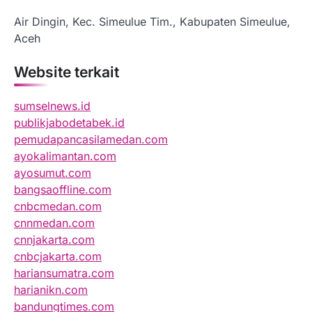
Air Dingin, Kec. Simeulue Tim., Kabupaten Simeulue,
Aceh
Website terkait
sumselnews.id
publikjabodetabek.id
pemudapancasilamedan.com
ayokalimantan.com
ayosumut.com
bangsaoffline.com
cnbcmedan.com
cnnmedan.com
cnnjakarta.com
cnbcjakarta.com
hariansumatra.com
harianikn.com
bandungtimes.com