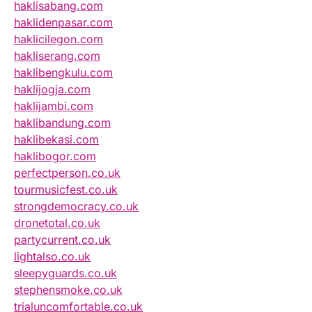
haklisabang.com
haklidenpasar.com
haklicilegon.com
hakliserang.com
haklibengkulu.com
haklijogja.com
haklijambi.com
haklibandung.com
haklibekasi.com
haklibogor.com
perfectperson.co.uk
tourmusicfest.co.uk
strongdemocracy.co.uk
dronetotal.co.uk
partycurrent.co.uk
lightalso.co.uk
sleepyguards.co.uk
stephensmoke.co.uk
trialuncomfortable.co.uk