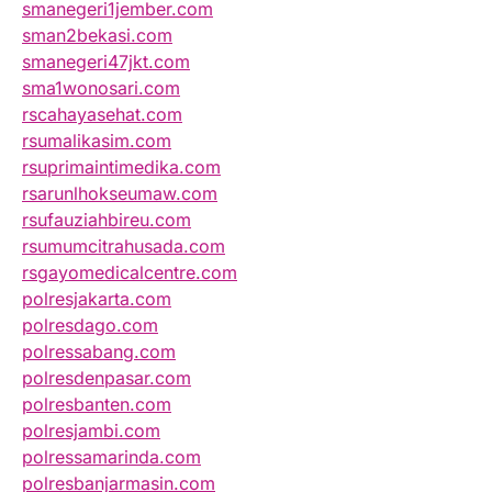
smanegeri1jember.com
sman2bekasi.com
smanegeri47jkt.com
sma1wonosari.com
rscahayasehat.com
rsumalikasim.com
rsuprimaintimedika.com
rsarunlhokseumaw.com
rsufauziahbireu.com
rsumumcitrahusada.com
rsgayomedicalcentre.com
polresjakarta.com
polresdago.com
polressabang.com
polresdenpasar.com
polresbanten.com
polresjambi.com
polressamarinda.com
polresbanjarmasin.com