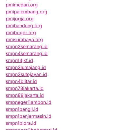
pmimedan.org
pmipalembang.org
pmijogja.org
pmibandung.org
pmibogor.org
pmisurabaya.org
smpn2semarang.id
smpn4semarang.id
smpn14jkt.id
smpn2lumajang.id
smpn2sutojayan.id
smpn4blitar.id
smpn78jakarta.id
smpn88jakarta.id
smpnegeri1ambon.id
smpn1bangil.id
smpn1banjarmasin.id
smpn1biora.id