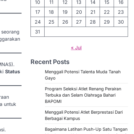
10
11
12
13
14
15
16
17
18
19
20
21
22
23
24
25
26
27
28
29
30
, seorang
31
nggarakan
« Jul
Recent Posts
OMNAS).
iki
Status
Menggali Potensi Talenta Muda Tanah
Gayo
Program Seleksi Atlet Renang Perairan
Terbuka dan Selam Olahraga Bahari
raan
BAPOMI
a untuk
Menggali Potensi Atlet Berprestasi Dari
Berbagai Kampus
si.
Bagaimana Latihan Push-Up Satu Tangan