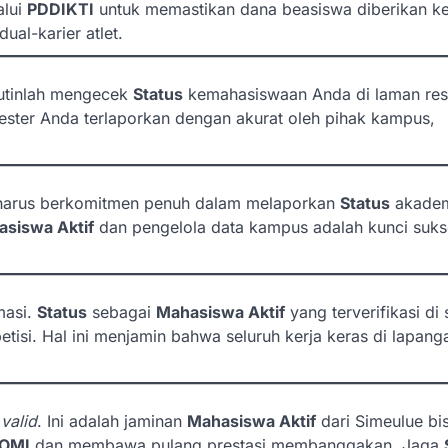
alui
PDDIKTI
untuk memastikan dana beasiswa diberikan k
al-karier atlet.
Rutinlah mengecek
Status
kemahasiswaan Anda di laman re
mester Anda terlaporkan dengan akurat oleh pihak kampus,
i harus berkomitmen penuh dalam melaporkan
Status
akade
siswa Aktif
dan pengelola data kampus adalah kunci suks
masi.
Status
sebagai
Mahasiswa Aktif
yang terverifikasi di
isi. Hal ini menjamin bahwa seluruh kerja keras di lapang
u
valid
. Ini adalah jaminan
Mahasiswa Aktif
dari Simeulue bi
OMI
dan membawa pulang prestasi membanggakan. Jaga