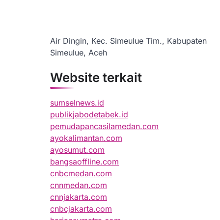
Air Dingin, Kec. Simeulue Tim., Kabupaten
Simeulue, Aceh
Website terkait
sumselnews.id
publikjabodetabek.id
pemudapancasilamedan.com
ayokalimantan.com
ayosumut.com
bangsaoffline.com
cnbcmedan.com
cnnmedan.com
cnnjakarta.com
cnbcjakarta.com