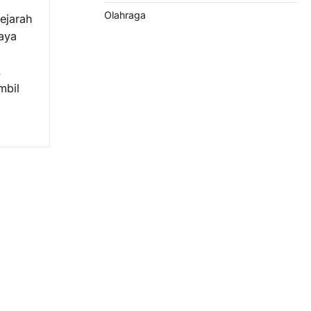
Olahraga
ejarah
aya
.
mbil