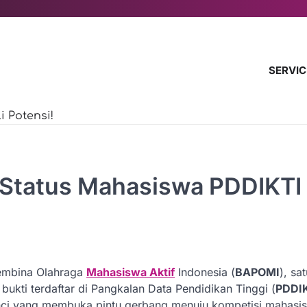
SERVIC
 Potensi!
 Status Mahasiswa PDDIKTI
Pembina Olahraga
Mahasiswa Aktif
Indonesia (
BAPOMI
), sa
 bukti terdaftar di Pangkalan Data Pendidikan Tinggi (
PDDI
kunci yang membuka pintu gerbang menuju kompetisi mahasi