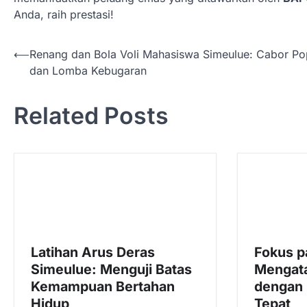
Anda, raih prestasi!
N
⟵
Renang dan Bola Voli Mahasiswa Simeulue: Cabor Po
dan Lomba Kebugaran
a
v
Related Posts
i
g
a
s
i
p
o
Latihan Arus Deras
Fokus p
s
Simeulue: Menguji Batas
Mengata
Kemampuan Bertahan
dengan 
Hidup
Tepat