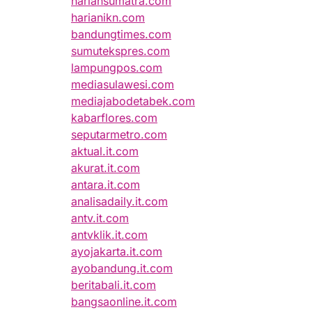
hariansumatra.com
harianikn.com
bandungtimes.com
sumutekspres.com
lampungpos.com
mediasulawesi.com
mediajabodetabek.com
kabarflores.com
seputarmetro.com
aktual.it.com
akurat.it.com
antara.it.com
analisadaily.it.com
antv.it.com
antvklik.it.com
ayojakarta.it.com
ayobandung.it.com
beritabali.it.com
bangsaonline.it.com