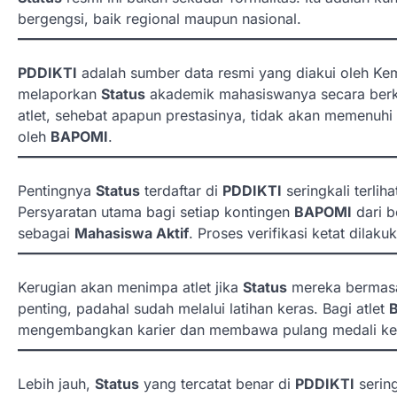
bergengsi, baik regional maupun nasional.
PDDIKTI
adalah sumber data resmi yang diakui oleh Kem
melaporkan
Status
akademik mahasiswanya secara berka
atlet, sehebat apapun prestasinya, tidak akan memenuhi
oleh
BAPOMI
.
Pentingnya
Status
terdaftar di
PDDIKTI
seringkali terli
Persyaratan utama bagi setiap kontingen
BAPOMI
dari b
sebagai
Mahasiswa Aktif
. Proses verifikasi ketat dila
Kerugian akan menimpa atlet jika
Status
mereka bermasal
penting, padahal sudah melalui latihan keras. Bagi atlet
mengembangkan karier dan membawa pulang medali ke
Lebih jauh,
Status
yang tercatat benar di
PDDIKTI
sering