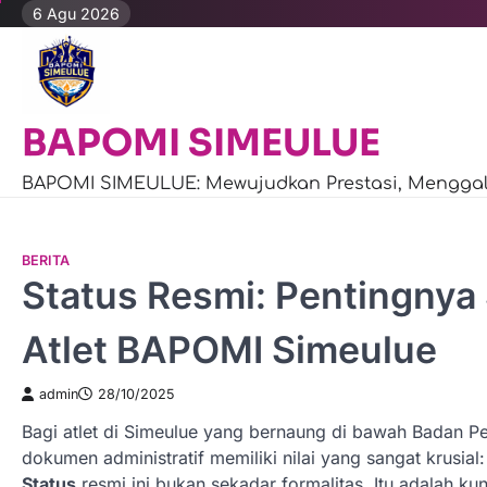
Skip
6 Agu 2026
to
content
BAPOMI SIMEULUE
BAPOMI SIMEULUE: Mewujudkan Prestasi, Menggali
BERITA
Status Resmi: Pentingnya
Atlet BAPOMI Simeulue
admin
28/10/2025
Bagi atlet di Simeulue yang bernaung di bawah Badan 
dokumen administratif memiliki nilai yang sangat krusial:
Status
resmi ini bukan sekadar formalitas. Itu adalah 