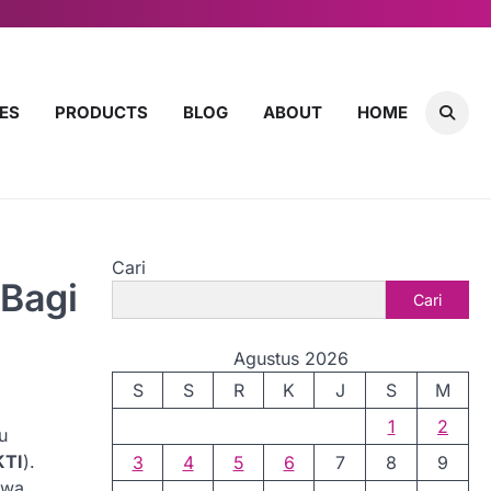
ES
PRODUCTS
BLOG
ABOUT
HOME
Cari
 Bagi
Cari
Agustus 2026
S
S
R
K
J
S
M
1
2
tu
KTI
).
3
4
5
6
7
8
9
swa