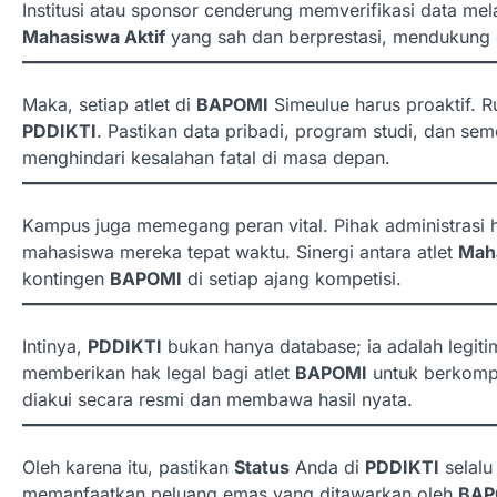
Institusi atau sponsor cenderung memverifikasi data mel
Mahasiswa Aktif
yang sah dan berprestasi, mendukung du
Maka, setiap atlet di
BAPOMI
Simeulue harus proaktif. 
PDDIKTI
. Pastikan data pribadi, program studi, dan se
menghindari kesalahan fatal di masa depan.
Kampus juga memegang peran vital. Pihak administras
mahasiswa mereka tepat waktu. Sinergi antara atlet
Maha
kontingen
BAPOMI
di setiap ajang kompetisi.
Intinya,
PDDIKTI
bukan hanya database; ia adalah legiti
memberikan hak legal bagi atlet
BAPOMI
untuk berkompet
diakui secara resmi dan membawa hasil nyata.
Oleh karena itu, pastikan
Status
Anda di
PDDIKTI
selal
memanfaatkan peluang emas yang ditawarkan oleh
BAP