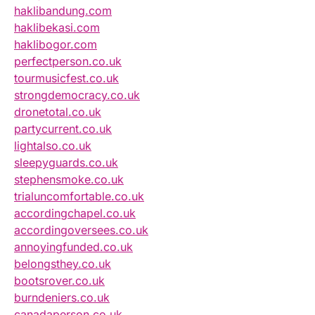
haklibandung.com
haklibekasi.com
haklibogor.com
perfectperson.co.uk
tourmusicfest.co.uk
strongdemocracy.co.uk
dronetotal.co.uk
partycurrent.co.uk
lightalso.co.uk
sleepyguards.co.uk
stephensmoke.co.uk
trialuncomfortable.co.uk
accordingchapel.co.uk
accordingoversees.co.uk
annoyingfunded.co.uk
belongsthey.co.uk
bootsrover.co.uk
burndeniers.co.uk
canadaperson.co.uk