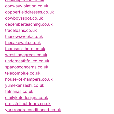
conwayviolation.co.uk
copperfielddresses.co.uk
cowboysspot.co.uk
decemberteaching.co.uk
traceloans.co.uk
thenewsweek.co.uk
thecakewala.co.uk
thomson-thorn.co.uk
wrestlingagrees.co.uk
underneathfoiled.co.uk
spanosconcerns.co.uk
telecomblue.co.uk
house-of-hampers.co.uk
yumekanzashi.co.uk
fatnanas.co.uk
emilykatedesign.co.uk
crossfelloutdoors.co.uk
yorkroadreconditioned.co.uk