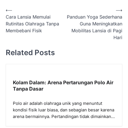
N
⟵
⟶
Cara Lansia Memulai
Panduan Yoga Sederhana
a
Rutinitas Olahraga Tanpa
Guna Meningkatkan
v
Membebani Fisik
Mobilitas Lansia di Pagi
i
Hari
g
Related Posts
a
s
i
p
Kolam Dalam: Arena Pertarungan Polo Air
Tanpa Dasar
o
s
Polo air adalah olahraga unik yang menuntut
kondisi fisik luar biasa, dan sebagian besar karena
arena bermainnya. Pertandingan tidak dimainkan…