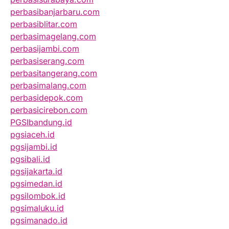
perbasibanjarbaru.com
perbasiblitar.com
perbasimagelang.com
perbasijambi.com
perbasiserang.com
perbasitangerang.com
perbasimalang.com
perbasidepok.com
perbasicirebon.com
PGSIbandung.id
pgsiaceh.id
pgsijambi.id
pgsibali.id
pgsijakarta.id
pgsimedan.id
pgsilombok.id
pgsimaluku.id
pgsimanado.id