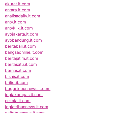
akurat.it.com
antara.it.com
analisadaily.it.com
antv.it.com
antvklik.it.com
ayojakarta.it.com
ayobandung.it.com
beritabali.it.com
bangsaonline.it.com
beritajatim.it.com
beritasatu.it.com
bernas.it.com
bisnis.it.com
brilio.it.com
bogortribunnews.it.com
jogjakompas.it.com
cekaja.it.com
jogjatribunnews.it.com
dkitribunnews.it.com