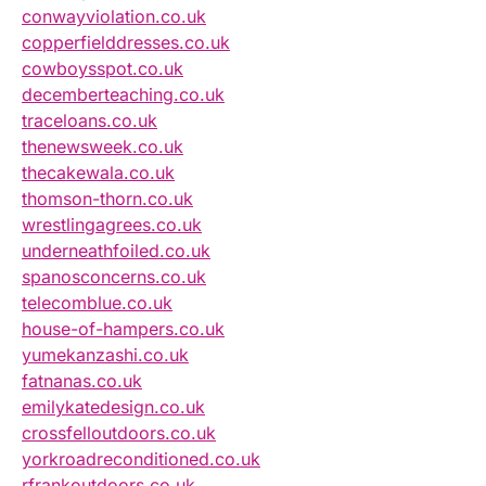
conwayviolation.co.uk
copperfielddresses.co.uk
cowboysspot.co.uk
decemberteaching.co.uk
traceloans.co.uk
thenewsweek.co.uk
thecakewala.co.uk
thomson-thorn.co.uk
wrestlingagrees.co.uk
underneathfoiled.co.uk
spanosconcerns.co.uk
telecomblue.co.uk
house-of-hampers.co.uk
yumekanzashi.co.uk
fatnanas.co.uk
emilykatedesign.co.uk
crossfelloutdoors.co.uk
yorkroadreconditioned.co.uk
rfrankoutdoors.co.uk