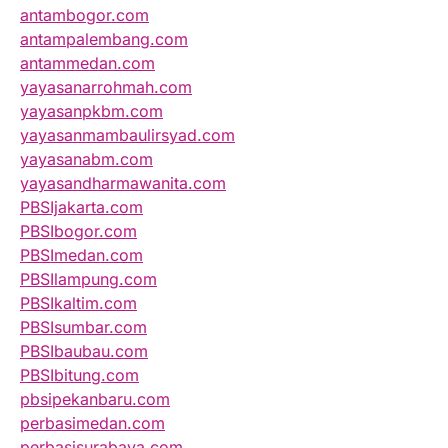
antambogor.com
antampalembang.com
antammedan.com
yayasanarrohmah.com
yayasanpkbm.com
yayasanmambaulirsyad.com
yayasanabm.com
yayasandharmawanita.com
PBSIjakarta.com
PBSIbogor.com
PBSImedan.com
PBSIlampung.com
PBSIkaltim.com
PBSIsumbar.com
PBSIbaubau.com
PBSIbitung.com
pbsipekanbaru.com
perbasimedan.com
perbasisurabaya.com