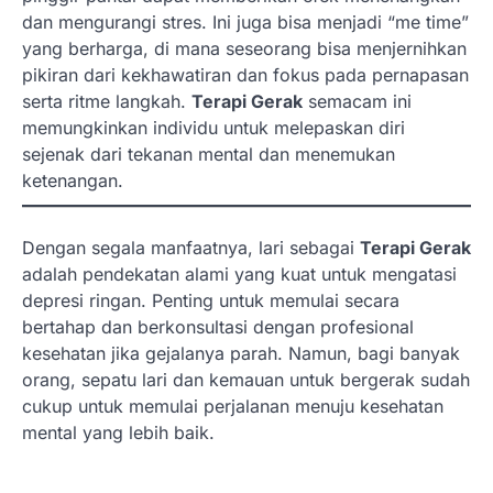
dan mengurangi stres. Ini juga bisa menjadi “me time”
yang berharga, di mana seseorang bisa menjernihkan
pikiran dari kekhawatiran dan fokus pada pernapasan
serta ritme langkah.
Terapi Gerak
semacam ini
memungkinkan individu untuk melepaskan diri
sejenak dari tekanan mental dan menemukan
ketenangan.
Dengan segala manfaatnya, lari sebagai
Terapi Gerak
adalah pendekatan alami yang kuat untuk mengatasi
depresi ringan. Penting untuk memulai secara
bertahap dan berkonsultasi dengan profesional
kesehatan jika gejalanya parah. Namun, bagi banyak
orang, sepatu lari dan kemauan untuk bergerak sudah
cukup untuk memulai perjalanan menuju kesehatan
mental yang lebih baik.