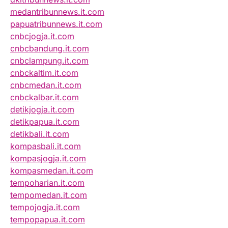
medantribunnews.it.com
papuatribunnews.it.com
cnbcjogja.it.com
cnbcbandung.it.com
cnbclampung.it.com
cnbckaltim.it.com
cnbcmedan.it.com
cnbckalbar.it.com
detikjogja.it.com
detikpapua.it.com
detikbali.it.com
kompasbali.it.com
kompasjogja.it.com
kompasmedan.it.com
tempoharian.it.com
tempomedan.it.com
tempojogja.it.com
tempopapua.it.com