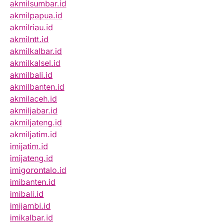
akmilsumbar.id
akmilpapua.id
akmilriau.id
akmilntt.id
akmilkalbar.id
akmilkalsel.id
akmilbali.id
akmilbanten.id
akmilaceh.id
akmiljabar.id
akmiljateng.id
akmiljatim.id
imijatim.id
imijateng.id
imigorontalo.id
imibanten.id
imibali.id
imijambi.id
imikalbar.id