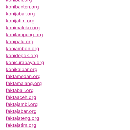
konibanten.org
konijabar.org
konijatim.org
konimaluku.org
konilampung.org
konipalu.org
koniambon.org
konidepok.org
konisurabaya.org
konikalbar.org
faktamedan.org
faktamalang.org
faktabali.org
faktaaceh.org
faktajambi.org
faktajabar.org
faktajateng.org
faktajatim.org