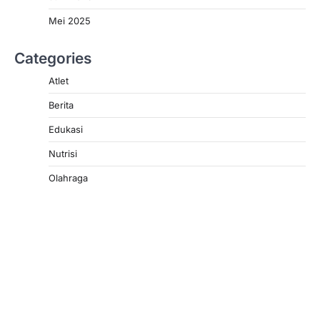
Mei 2025
Categories
Atlet
Berita
Edukasi
Nutrisi
Olahraga