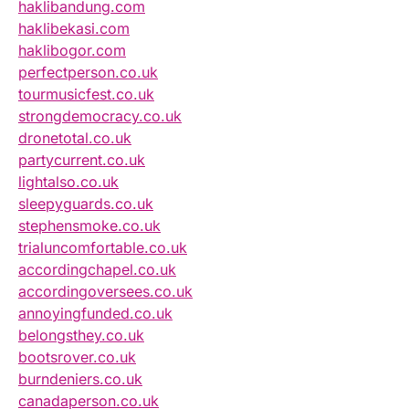
haklibandung.com
haklibekasi.com
haklibogor.com
perfectperson.co.uk
tourmusicfest.co.uk
strongdemocracy.co.uk
dronetotal.co.uk
partycurrent.co.uk
lightalso.co.uk
sleepyguards.co.uk
stephensmoke.co.uk
trialuncomfortable.co.uk
accordingchapel.co.uk
accordingoversees.co.uk
annoyingfunded.co.uk
belongsthey.co.uk
bootsrover.co.uk
burndeniers.co.uk
canadaperson.co.uk