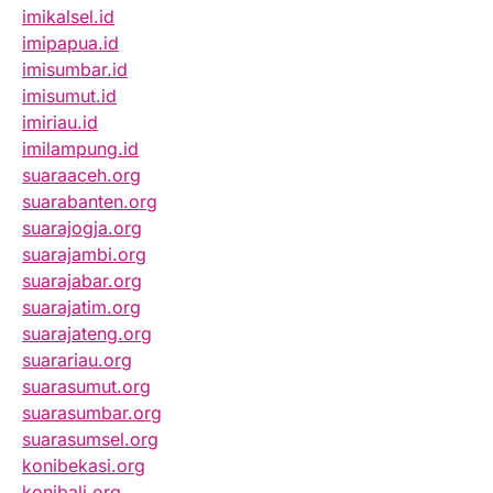
imikalsel.id
imipapua.id
imisumbar.id
imisumut.id
imiriau.id
imilampung.id
suaraaceh.org
suarabanten.org
suarajogja.org
suarajambi.org
suarajabar.org
suarajatim.org
suarajateng.org
suarariau.org
suarasumut.org
suarasumbar.org
suarasumsel.org
konibekasi.org
konibali.org