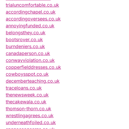
trialuncomfortable.co.uk
accordingchapel.co.uk
accordingoversees.co.uk
annoyingfunded.co.uk
belongsthey.co.uk
bootsrover.co.uk
burndeniers.co.uk
canadaperson.co.uk
conwayviolation.co.uk
copperfielddresses.co.uk
cowboysspot.co.uk
decemberteaching.co.uk
traceloans.co.uk
thenewsweek.co.uk
thecakewala.co.uk
thomson-thorn.co.uk
wrestlingagrees.co.uk
underneathfoiled.co.uk