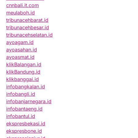
cnnbali.it.com
meulaboh.id
tribunacehbarat.id
tribunacehbesar.id
tribunacehselatan.id
ayoagam.id
ayoasahan.id
ayoasmat.id
klikBalangan.id
klikBandung.id
klikbanggai.id
infobangkalan.id
infobangli.id
infobanjarnegara.id
infobantaeng.id
infobantul.id
ekspresbekasi.id
ekspresbone.id