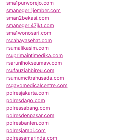
sma1purworejo.com
smanegeri1jember.com
sman2bekasi.com
smanegeri47jkt.com
sma1wonosari.com
rscahayasehat.com
rsumalikasim.com
rsuprimaintimedika.com
rsarunlhokseumaw.com
rsufauziahbireu.com
rsumumcitrahusada.com
rsgayomedicalcentre.com
polresjakarta.com
polresdago.com
polressabang.com
polresdenpasar.com
polresbanten.com
polresjambi.com
polressamarinda.com