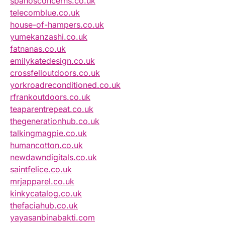
spanosconcerns.co.uk
telecomblue.co.uk
house-of-hampers.co.uk
yumekanzashi.co.uk
fatnanas.co.uk
emilykatedesign.co.uk
crossfelloutdoors.co.uk
yorkroadreconditioned.co.uk
rfrankoutdoors.co.uk
teaparentrepeat.co.uk
thegenerationhub.co.uk
talkingmagpie.co.uk
humancotton.co.uk
newdawndigitals.co.uk
saintfelice.co.uk
mrjapparel.co.uk
kinkycatalog.co.uk
thefaciahub.co.uk
yayasanbinabakti.com