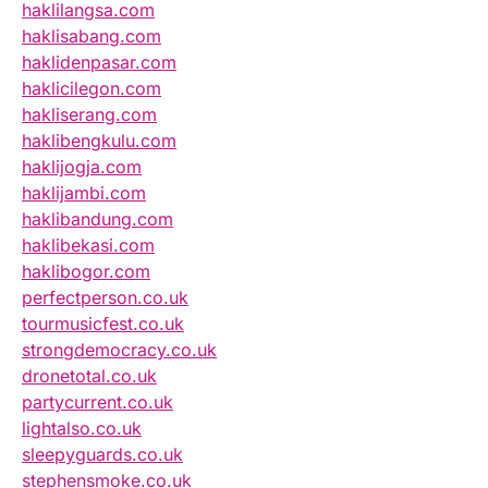
haklilangsa.com
haklisabang.com
haklidenpasar.com
haklicilegon.com
hakliserang.com
haklibengkulu.com
haklijogja.com
haklijambi.com
haklibandung.com
haklibekasi.com
haklibogor.com
perfectperson.co.uk
tourmusicfest.co.uk
strongdemocracy.co.uk
dronetotal.co.uk
partycurrent.co.uk
lightalso.co.uk
sleepyguards.co.uk
stephensmoke.co.uk