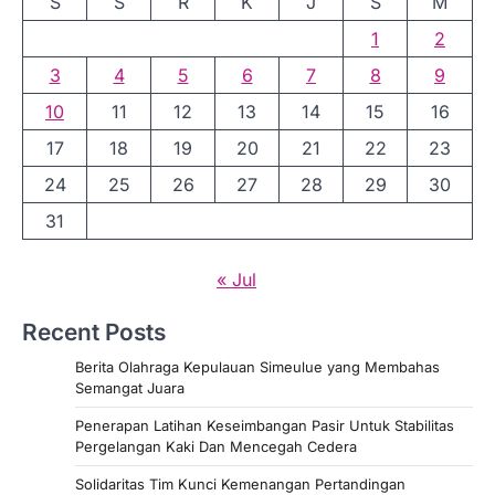
S
S
R
K
J
S
M
1
2
3
4
5
6
7
8
9
10
11
12
13
14
15
16
17
18
19
20
21
22
23
24
25
26
27
28
29
30
31
« Jul
Recent Posts
Berita Olahraga Kepulauan Simeulue yang Membahas
Semangat Juara
Penerapan Latihan Keseimbangan Pasir Untuk Stabilitas
Pergelangan Kaki Dan Mencegah Cedera
Solidaritas Tim Kunci Kemenangan Pertandingan