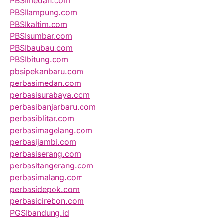
PBSImedan.com
PBSIlampung.com
PBSIkaltim.com
PBSIsumbar.com
PBSIbaubau.com
PBSIbitung.com
pbsipekanbaru.com
perbasimedan.com
perbasisurabaya.com
perbasibanjarbaru.com
perbasiblitar.com
perbasimagelang.com
perbasijambi.com
perbasiserang.com
perbasitangerang.com
perbasimalang.com
perbasidepok.com
perbasicirebon.com
PGSIbandung.id