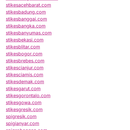
stikesacehbarat.com
stikesbadung.com
stikesbanggai.com
stikesbangka.com
stikesbanyumas.com
stikesbekasi.com
stikesblitar.com
stikesbogor.com
stikesbrebes.com
stikescianjur.com
stikesciamis.com
stikesdemak.com
stikesgarut.com
stikesgorontalo.com
stikesgowa.com
stikesgresik.com
spigresik.com
spigianyar.com