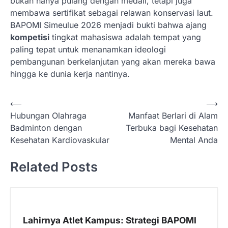
bukan hanya pulang dengan medali, tetapi juga
membawa sertifikat sebagai relawan konservasi laut.
BAPOMI Simeulue 2026 menjadi bukti bahwa ajang
kompetisi
tingkat mahasiswa adalah tempat yang
paling tepat untuk menanamkan ideologi
pembangunan berkelanjutan yang akan mereka bawa
hingga ke dunia kerja nantinya.
N
⟵
⟶
Hubungan Olahraga
Manfaat Berlari di Alam
a
Badminton dengan
Terbuka bagi Kesehatan
v
Kesehatan Kardiovaskular
Mental Anda
i
Related Posts
g
a
s
i
Lahirnya Atlet Kampus: Strategi BAPOMI