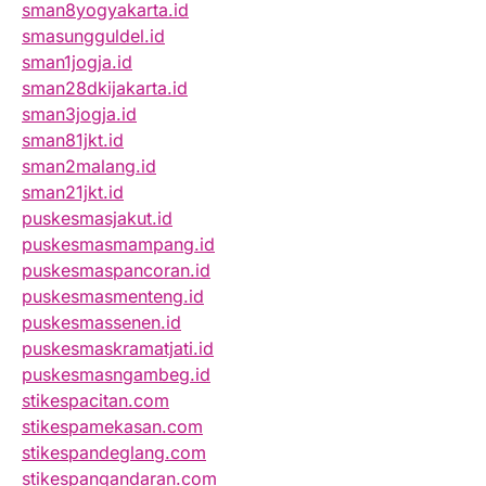
sman8yogyakarta.id
smasungguldel.id
sman1jogja.id
sman28dkijakarta.id
sman3jogja.id
sman81jkt.id
sman2malang.id
sman21jkt.id
puskesmasjakut.id
puskesmasmampang.id
puskesmaspancoran.id
puskesmasmenteng.id
puskesmassenen.id
puskesmaskramatjati.id
puskesmasngambeg.id
stikespacitan.com
stikespamekasan.com
stikespandeglang.com
stikespangandaran.com