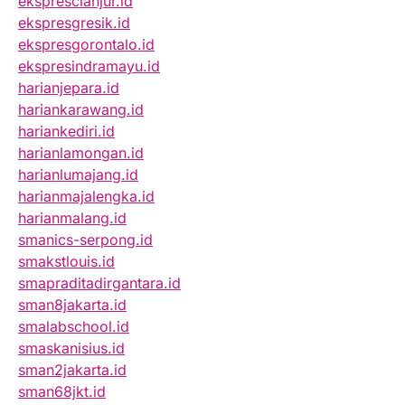
eksprescianjur.id
ekspresgresik.id
ekspresgorontalo.id
ekspresindramayu.id
harianjepara.id
hariankarawang.id
hariankediri.id
harianlamongan.id
harianlumajang.id
harianmajalengka.id
harianmalang.id
smanics-serpong.id
smakstlouis.id
smapraditadirgantara.id
sman8jakarta.id
smalabschool.id
smaskanisius.id
sman2jakarta.id
sman68jkt.id