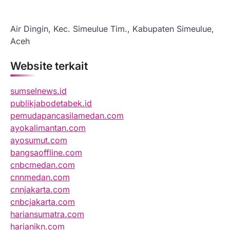
Air Dingin, Kec. Simeulue Tim., Kabupaten Simeulue,
Aceh
Website terkait
sumselnews.id
publikjabodetabek.id
pemudapancasilamedan.com
ayokalimantan.com
ayosumut.com
bangsaoffline.com
cnbcmedan.com
cnnmedan.com
cnnjakarta.com
cnbcjakarta.com
hariansumatra.com
harianikn.com