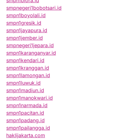
smpn1biora.id
smpnegeri1bobotsari.id
smpn1boyolali.id
smpn1gresik.id
smpn1jayapura.id
smpn1jember.id
smpnegeri1jepara.id
smpn1karanganyar.id
smpn1kendari.id
smpn1kranggan.id
smpn1lamongan.id
smpn1luwuk.id
smpn1madiun.id
smpn1manokwari.id
smpn1narmada.id
smpn1pacitan.id
smpn1padang.id
smpn1pailangga.id
haklijakarta.com