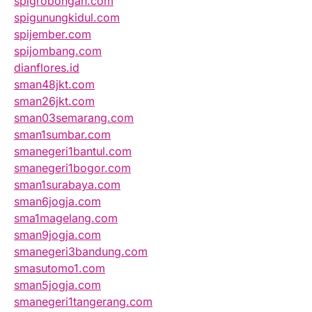
spigrobongan.com
spigunungkidul.com
spijember.com
spijombang.com
dianflores.id
sman48jkt.com
sman26jkt.com
sman03semarang.com
sman1sumbar.com
smanegeri1bantul.com
smanegeri1bogor.com
sman1surabaya.com
sman6jogja.com
sma1magelang.com
sman9jogja.com
smanegeri3bandung.com
smasutomo1.com
sman5jogja.com
smanegeri1tangerang.com