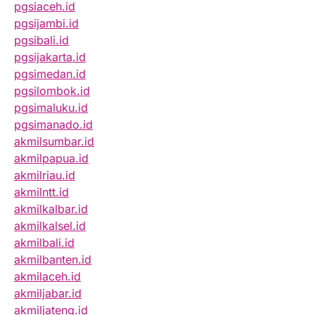
pgsiaceh.id
pgsijambi.id
pgsibali.id
pgsijakarta.id
pgsimedan.id
pgsilombok.id
pgsimaluku.id
pgsimanado.id
akmilsumbar.id
akmilpapua.id
akmilriau.id
akmilntt.id
akmilkalbar.id
akmilkalsel.id
akmilbali.id
akmilbanten.id
akmilaceh.id
akmiljabar.id
akmiljateng.id