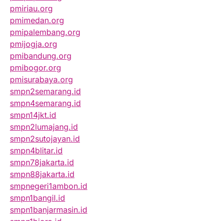
pmiriau.org
pmimedan.org
pmipalembang.org
pmijogja.org
pmibandung.org
pmibogor.org
pmisurabaya.org
smpn2semarang.id
smpn4semarang.id
smpn14jkt.id
smpn2lumajang.id
smpn2sutojayan.id
smpn4blitar.id
smpn78jakarta.id
smpn88jakarta.id
smpnegeri1ambon.id
smpn1bangil.id
smpn1banjarmasin.id