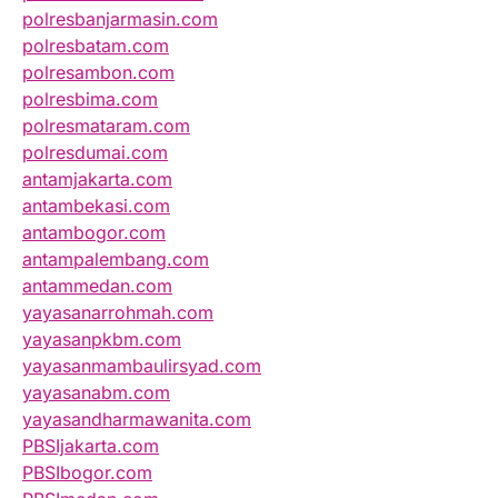
polresbanjarmasin.com
polresbatam.com
polresambon.com
polresbima.com
polresmataram.com
polresdumai.com
antamjakarta.com
antambekasi.com
antambogor.com
antampalembang.com
antammedan.com
yayasanarrohmah.com
yayasanpkbm.com
yayasanmambaulirsyad.com
yayasanabm.com
yayasandharmawanita.com
PBSIjakarta.com
PBSIbogor.com