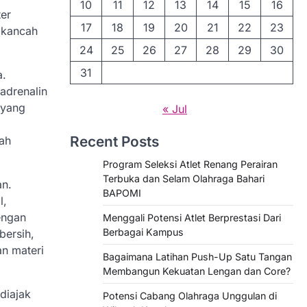
10
11
12
13
14
15
16
er
17
18
19
20
21
22
23
i kancah
24
25
26
27
28
29
30
31
a.
adrenalin
 yang
« Jul
Recent Posts
ah
Program Seleksi Atlet Renang Perairan
Terbuka dan Selam Olahraga Bahari
an.
BAPOMI
l,
engan
Menggali Potensi Atlet Berprestasi Dari
Berbagai Kampus
bersih,
an materi
Bagaimana Latihan Push-Up Satu Tangan
Membangun Kekuatan Lengan dan Core?
diajak
Potensi Cabang Olahraga Unggulan di