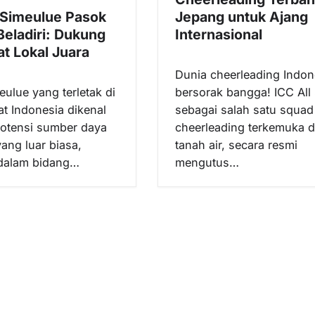
Simeulue Pasok
Jepang untuk Ajang
Beladiri: Dukung
Internasional
lat Lokal Juara
Dunia cheerleading Indon
eulue yang terletak di
bersorak bangga! ICC All 
at Indonesia dikenal
sebagai salah satu squad
potensi sumber daya
cheerleading terkemuka d
ang luar biasa,
tanah air, secara resmi
 dalam bidang…
mengutus…