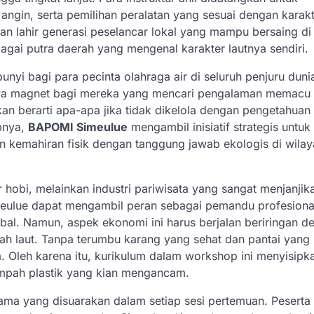
gin, serta pemilihan peralatan yang sesuai dengan karakt
pkan lahir generasi peselancar lokal yang mampu bersaing d
agai putra daerah yang mengenal karakter lautnya sendiri.
nyi bagi para pecinta olahraga air di seluruh penjuru duni
a magnet bagi mereka yang mencari pengalaman memacu 
akan berarti apa-apa jika tidak dikelola dengan pengetahuan
abnya,
BAPOMI Simeulue
mengambil inisiatif strategis untuk
emahiran fisik dengan tanggung jawab ekologis di wilay
hobi, melainkan industri pariwisata yang sangat menjanjik
eulue dapat mengambil peran sebagai pemandu profesiona
bal. Namun, aspek ekonomi ini harus berjalan beriringan d
h laut. Tanpa terumbu karang yang sehat dan pantai yang 
a. Oleh karena itu, kurikulum dalam workshop ini menyisipk
mpah plastik yang kian mengancam.
ma yang disuarakan dalam setiap sesi pertemuan. Peserta 