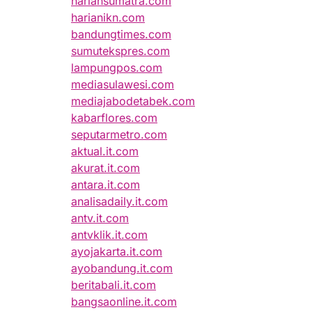
hariansumatra.com
harianikn.com
bandungtimes.com
sumutekspres.com
lampungpos.com
mediasulawesi.com
mediajabodetabek.com
kabarflores.com
seputarmetro.com
aktual.it.com
akurat.it.com
antara.it.com
analisadaily.it.com
antv.it.com
antvklik.it.com
ayojakarta.it.com
ayobandung.it.com
beritabali.it.com
bangsaonline.it.com