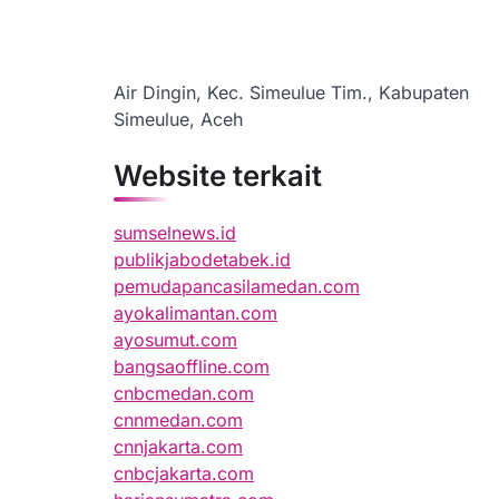
Air Dingin, Kec. Simeulue Tim., Kabupaten
Simeulue, Aceh
Website terkait
sumselnews.id
publikjabodetabek.id
pemudapancasilamedan.com
ayokalimantan.com
ayosumut.com
bangsaoffline.com
cnbcmedan.com
cnnmedan.com
cnnjakarta.com
cnbcjakarta.com