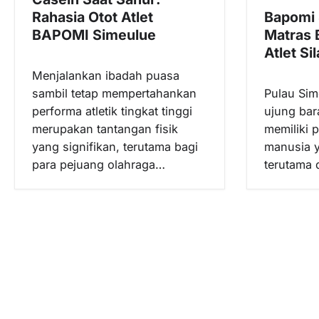
o
Rahasia Otot Atlet
Bapomi 
s
BAPOMI Simeulue
Matras 
Atlet Si
Menjalankan ibadah puasa
sambil tetap mempertahankan
Pulau Sim
performa atletik tingkat tinggi
ujung bar
merupakan tantangan fisik
memiliki 
yang signifikan, terutama bagi
manusia y
para pejuang olahraga…
terutama