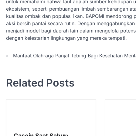
untuk memahami bahwa laut adalah sumber kehidupan u
ekosistem, seperti pembuangan limbah sembarangan at
kualitas ombak dan populasi ikan. BAPOMI mendorong p
aksi bersih pantai secara rutin. Dengan menggabungkan
menjadi model bagi daerah lain dalam mengelola potensi 
dengan kelestarian lingkungan yang mereka tempati.
N
⟵
Manfaat Olahraga Panjat Tebing Bagi Kesehatan Menta
a
v
Related Posts
i
g
a
s
i
p
Casein Saat Sahur: