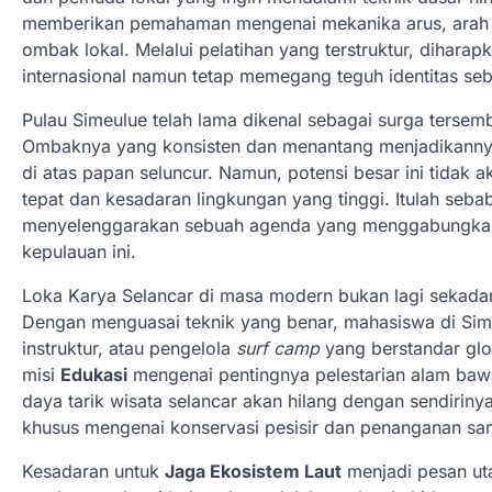
memberikan pemahaman mengenai mekanika arus, arah an
ombak lokal. Melalui pelatihan yang terstruktur, dihara
internasional namun tetap memegang teguh identitas seb
Pulau Simeulue telah lama dikenal sebagai surga tersembu
Ombaknya yang konsisten dan menantang menjadikanny
di atas papan seluncur. Namun, potensi besar ini tidak 
tepat dan kesadaran lingkungan yang tinggi. Itulah seb
menyelenggarakan sebuah agenda yang menggabungkan k
kepulauan ini.
Loka Karya Selancar di masa modern bukan lagi sekadar 
Dengan menguasai teknik yang benar, mahasiswa di Sim
instruktur, atau pengelola
surf camp
yang berstandar glo
misi
Edukasi
mengenai pentingnya pelestarian alam bawa
daya tarik wisata selancar akan hilang dengan sendiriny
khusus mengenai konservasi pesisir dan penanganan sa
Kesadaran untuk
Jaga Ekosistem Laut
menjadi pesan uta