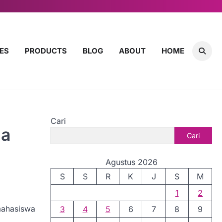
ES
PRODUCTS
BLOG
ABOUT
HOME
Cari
ga
Cari
Agustus 2026
S
S
R
K
J
S
M
1
2
 mahasiswa
3
4
5
6
7
8
9