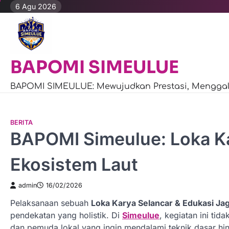
Skip
6 Agu 2026
to
content
BAPOMI SIMEULUE
BAPOMI SIMEULUE: Mewujudkan Prestasi, Menggali
BERITA
BAPOMI Simeulue: Loka Ka
Ekosistem Laut
admin
16/02/2026
Pelaksanaan sebuah
Loka Karya Selancar & Edukasi Ja
pendekatan yang holistik. Di
Simeulue
, kegiatan ini tid
dan pemuda lokal yang ingin mendalami teknik dasar hingg