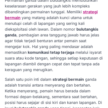
Permainan ganda dalam bulutangkis membutuhkan
keselarasan gerakan yang jauh lebih kompleks
dibandingkan permainan tunggal. Memiliki
strategi
bermain
yang matang adalah kunci utama untuk
menutupi celah di lapangan yang sering kali
dieksploitasi oleh lawan. Dalam nomor
bulutangkis
ganda
, pembagian area tanggung jawab harus jelas
agar tidak terjadi benturan antar pemain saat
mengejar kok. Hal yang paling mendasar adalah
memastikan
komunikasi tetap terjaga
melalui isyarat
suara atau kode tangan, sehingga setiap keputusan di
lapangan diambil dengan cepat dan tepat tanpa ada
keraguan yang merugikan.
Salah satu poin inti dalam
strategi bermain
ganda
adalah transisi antara menyerang dan bertahan.
Ketika menyerang, pemain harus berada dalam
formasi depan-belakang, sementara saat bertahan,
posisi harus sejajar di sisi kiri dan kanan lapangan. Di