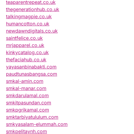
teaparentrepeat.co.uk
thegenerationhub.co.uk
talkingmagpie.co.uk
humancotton.co.uk
newdawndigitals.co.uk
saintfelice.co.uk
mrjapparel.co.uk
kinkycatalog.co.uk
thefaciahub.co.uk
yayasanbinabakti.com
paudtunasbangsa.com
smkal-amin.com
smkal-manar.com
smkdarulamal.com
smkitpasundan.com
smkpgrikamal.com
smktarbiyatululum.com
smkyasalam-elummah.com
smkpelitaynh.com