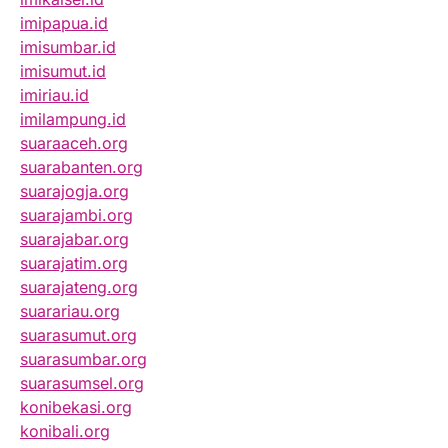
imipapua.id
imisumbar.id
imisumut.id
imiriau.id
imilampung.id
suaraaceh.org
suarabanten.org
suarajogja.org
suarajambi.org
suarajabar.org
suarajatim.org
suarajateng.org
suarariau.org
suarasumut.org
suarasumbar.org
suarasumsel.org
konibekasi.org
konibali.org