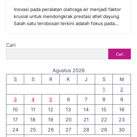
Inovasi pada peralatan olahraga air menjadi faktor
krusial untuk mendongkrak prestasi atlet dayung.
Salah satu terobosan terkini adalah fokus pada…
Cari
Cari
Agustus 2026
S
S
R
K
J
S
M
1
2
3
4
5
6
7
8
9
10
11
12
13
14
15
16
17
18
19
20
21
22
23
24
25
26
27
28
29
30