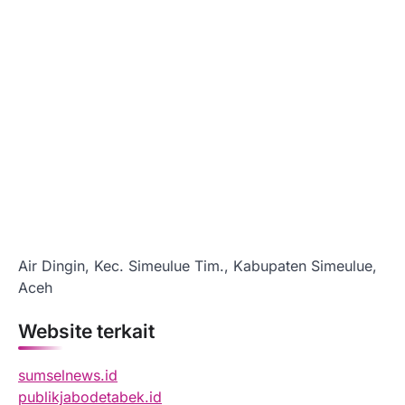
Air Dingin, Kec. Simeulue Tim., Kabupaten Simeulue,
Aceh
Website terkait
sumselnews.id
publikjabodetabek.id