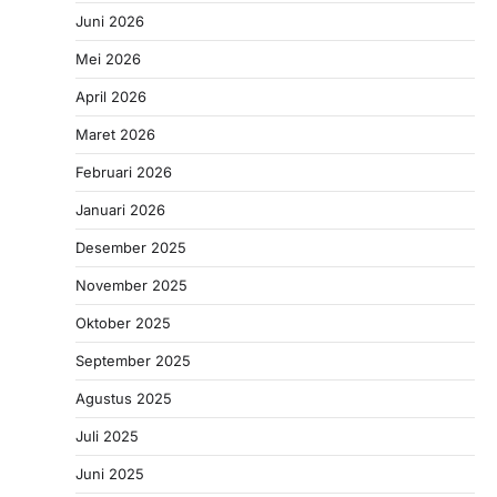
Juni 2026
Mei 2026
April 2026
Maret 2026
Februari 2026
Januari 2026
Desember 2025
November 2025
Oktober 2025
September 2025
Agustus 2025
Juli 2025
Juni 2025