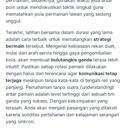
permainan; sebaliknya, gunakan waktu jeda antar
poin untuk mendiskusikan taktik singkat guna
mematahkan pola permainan lawan yang sedang
unggul.
Terakhir, latihan bersama dalam durasi yang lama
adalah cara terbaik untuk mematangkan
strategi
bermain
tersebut. Mengenal kebiasaan rekan duet,
mulai dari arah servis hingga gaya pengembalian
bola, akan membuat
bulutangkis ganda
terasa lebih
intuitif. Pastikan setiap rotasi pemain dilakukan
dengan halus dan terencana agar
komunikasi tetap
terjaga
meskipun tanpa kata-kata di tengah reli yang
panjang. Pemahaman tanpa suara (
understanding
)
antar pemain adalah level tertinggi dari sebuah tim
ganda yang sukses. Dengan kekompakan yang
terasah, Anda akan menjadi pasangan yang ditakuti
karena soliditas pertahanan dan ketajaman serangan
yang sinkron.