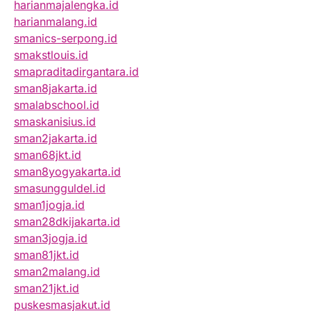
harianmajalengka.id
harianmalang.id
smanics-serpong.id
smakstlouis.id
smapraditadirgantara.id
sman8jakarta.id
smalabschool.id
smaskanisius.id
sman2jakarta.id
sman68jkt.id
sman8yogyakarta.id
smasungguldel.id
sman1jogja.id
sman28dkijakarta.id
sman3jogja.id
sman81jkt.id
sman2malang.id
sman21jkt.id
puskesmasjakut.id