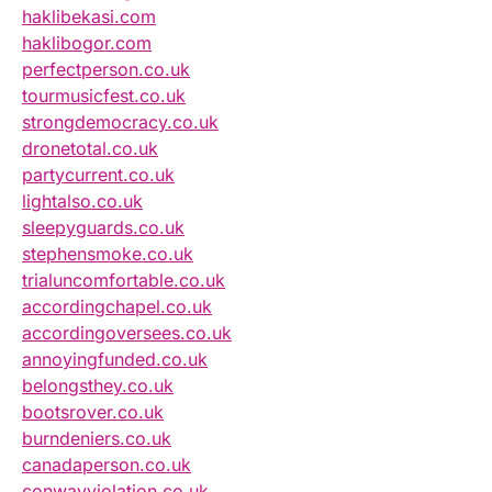
haklibekasi.com
haklibogor.com
perfectperson.co.uk
tourmusicfest.co.uk
strongdemocracy.co.uk
dronetotal.co.uk
partycurrent.co.uk
lightalso.co.uk
sleepyguards.co.uk
stephensmoke.co.uk
trialuncomfortable.co.uk
accordingchapel.co.uk
accordingoversees.co.uk
annoyingfunded.co.uk
belongsthey.co.uk
bootsrover.co.uk
burndeniers.co.uk
canadaperson.co.uk
conwayviolation.co.uk