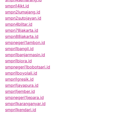
smpn14jkt.id
smpn2lumajang.id
smpn2sutojayan.id
smpn4blitar.id
smpn78jakarta.id
smpn88jakarta.id
smpnegeri1ambon.id
smpn1bangil.id
smpn1banjarmasin.id
smpn1biora.id
smpnegeri1bobotsari.id
smpn1boyolali.id
smpn1gresik.id
smpn1jayapura.id
smpn1jember.id
smpnegeri1jepara.id
smpn1karanganyar.id
smpn1kendari.id