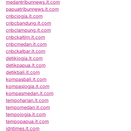
medantribunnews.it.com
papuatribunnews.it.com
cnbcjogja.it.com
cnbcbandung.it.com
cnbclampung.it.com
cnbckaltim.it.com
cnbcmedan.it.com
cnbckalbar.it.com
detikjogja.it.com
detikpapua.it.com
detikbali.it.com
kompasbali.it.com
kompasjogja.it.com
kompasmedan.it.com
tempoharian.it.com
tempomedan.it.com
tempojogja.it.com
tempopapua.it.com
idntimes.it.com