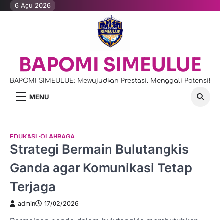
Skip
6 Agu 2026
to
content
BAPOMI SIMEULUE
BAPOMI SIMEULUE: Mewujudkan Prestasi, Menggali Potensi!
MENU
EDUKASI
OLAHRAGA
Strategi Bermain Bulutangkis
Ganda agar Komunikasi Tetap
Terjaga
admin
17/02/2026