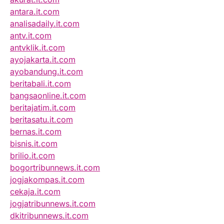
antara.it.com
analisadaily.it.com
antv.it.com
antvklik.it.com
ayojakarta.it.com
ayobandung.it.com
beritabali.it.com
bangsaonline.it.com
beritajatim.it.com
beritasatu.it.com
bernas.it.com
bisnis.it.com
brilio.it.com
bogortribunnews.it.com
jogjakompas.it.com
cekaja.it.com
jogjatribunnews.it.com
dkitribunnews.it.com