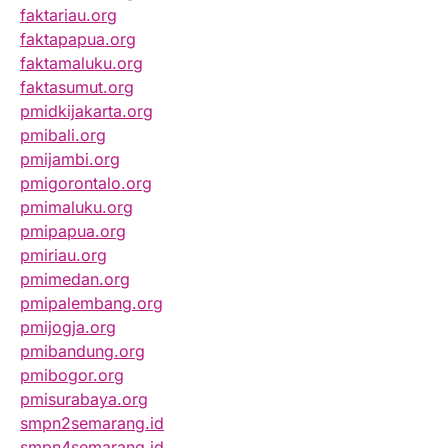
faktariau.org
faktapapua.org
faktamaluku.org
faktasumut.org
pmidkijakarta.org
pmibali.org
pmijambi.org
pmigorontalo.org
pmimaluku.org
pmipapua.org
pmiriau.org
pmimedan.org
pmipalembang.org
pmijogja.org
pmibandung.org
pmibogor.org
pmisurabaya.org
smpn2semarang.id
smpn4semarang.id