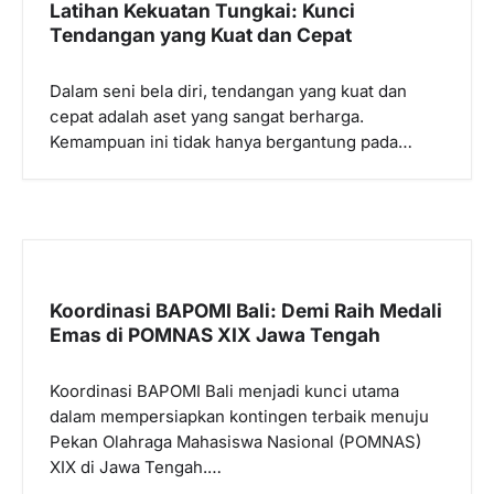
Latihan Kekuatan Tungkai: Kunci
Tendangan yang Kuat dan Cepat
Dalam seni bela diri, tendangan yang kuat dan
cepat adalah aset yang sangat berharga.
Kemampuan ini tidak hanya bergantung pada…
Koordinasi BAPOMI Bali: Demi Raih Medali
Emas di POMNAS XIX Jawa Tengah
Koordinasi BAPOMI Bali menjadi kunci utama
dalam mempersiapkan kontingen terbaik menuju
Pekan Olahraga Mahasiswa Nasional (POMNAS)
XIX di Jawa Tengah.…