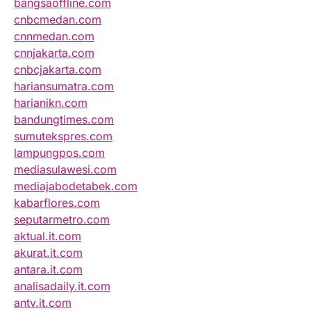
bangsaoffline.com
cnbcmedan.com
cnnmedan.com
cnnjakarta.com
cnbcjakarta.com
hariansumatra.com
harianikn.com
bandungtimes.com
sumutekspres.com
lampungpos.com
mediasulawesi.com
mediajabodetabek.com
kabarflores.com
seputarmetro.com
aktual.it.com
akurat.it.com
antara.it.com
analisadaily.it.com
antv.it.com