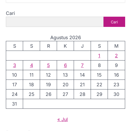
Cari
Cari
Agustus 2026
S
S
R
K
J
S
M
1
2
3
4
5
6
7
8
9
10
11
12
13
14
15
16
17
18
19
20
21
22
23
24
25
26
27
28
29
30
31
« Jul