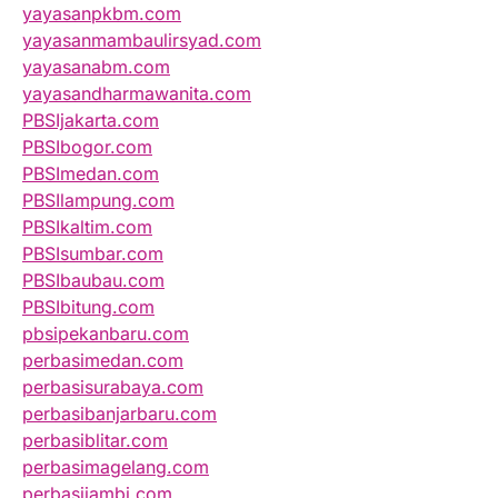
yayasanpkbm.com
yayasanmambaulirsyad.com
yayasanabm.com
yayasandharmawanita.com
PBSIjakarta.com
PBSIbogor.com
PBSImedan.com
PBSIlampung.com
PBSIkaltim.com
PBSIsumbar.com
PBSIbaubau.com
PBSIbitung.com
pbsipekanbaru.com
perbasimedan.com
perbasisurabaya.com
perbasibanjarbaru.com
perbasiblitar.com
perbasimagelang.com
perbasijambi.com