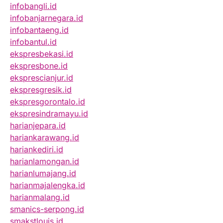
infobangli.id
infobanjarnegara.id
infobantaeng.id
infobantul.id
ekspresbekasi.id
ekspresbone.id
eksprescianjur.id
ekspresgresik.id
ekspresgorontalo.id
ekspresindramayu.id
harianjepara.id
hariankarawang.id
hariankediri.id
harianlamongan.id
harianlumajang.id
harianmajalengka.id
harianmalang.id
smanics-serpong.id
smakstlouis.id