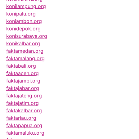
konilampung.org
konipalu.org
koniambon.org
konidepok.org
konisurabaya.org
konikalbar.org
faktamedan.org
faktamalang.org
faktabali.org
faktaaceh.org
faktajambi.org
faktajabar.org
faktajateng.org
faktajatim.org
faktakalbar.org
faktariau.org
faktapapua.org
faktamaluku.org