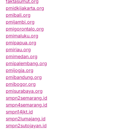
faktasumut.org
pmidkijakarta.org
pmibali.org
pmijambi.org
pmigorontalo.org
pmimaluku.org
pmipapua.org
pmiriau.org
pmimedan.org
pmipalembang.org
pmijogja.org
pmibandung.org
pmibogor.org
pmisurabaya.org
smpn2semarang.id
smpn4semarang.id
smpn14jkt.id
smpn2lumajang.id
smpn2sutojayan.id