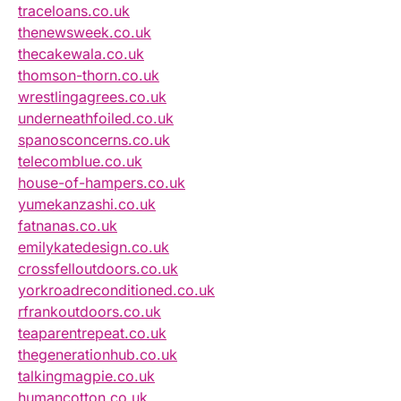
traceloans.co.uk
thenewsweek.co.uk
thecakewala.co.uk
thomson-thorn.co.uk
wrestlingagrees.co.uk
underneathfoiled.co.uk
spanosconcerns.co.uk
telecomblue.co.uk
house-of-hampers.co.uk
yumekanzashi.co.uk
fatnanas.co.uk
emilykatedesign.co.uk
crossfelloutdoors.co.uk
yorkroadreconditioned.co.uk
rfrankoutdoors.co.uk
teaparentrepeat.co.uk
thegenerationhub.co.uk
talkingmagpie.co.uk
humancotton.co.uk