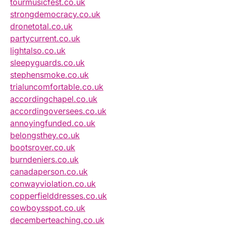
tourmusicfest.co.uk
strongdemocracy.co.uk
dronetotal.co.uk
partycurrent.co.uk
lightalso.co.uk
sleepyguards.co.uk
stephensmoke.co.uk
trialuncomfortable.co.uk
accordingchapel.co.uk
accordingoversees.co.uk
annoyingfunded.co.uk
belongsthey.co.uk
bootsrover.co.uk
burndeniers.co.uk
canadaperson.co.uk
conwayviolation.co.uk
copperfielddresses.co.uk
cowboysspot.co.uk
decemberteaching.co.uk