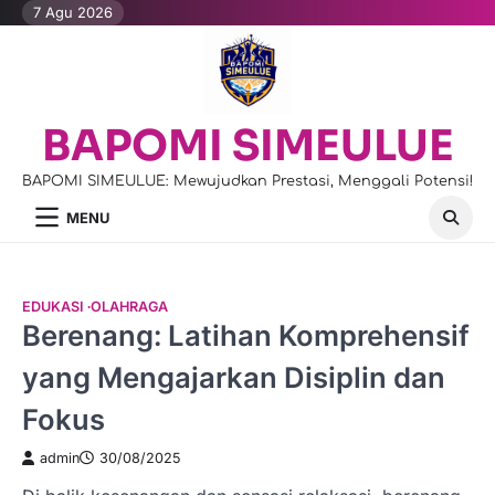
Skip
7 Agu 2026
to
content
BAPOMI SIMEULUE
BAPOMI SIMEULUE: Mewujudkan Prestasi, Menggali Potensi!
MENU
EDUKASI
OLAHRAGA
Berenang: Latihan Komprehensif
yang Mengajarkan Disiplin dan
Fokus
admin
30/08/2025