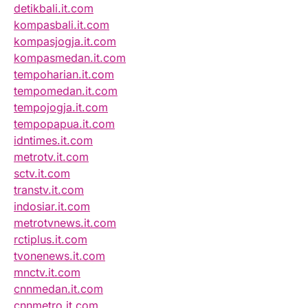
detikbali.it.com
kompasbali.it.com
kompasjogja.it.com
kompasmedan.it.com
tempoharian.it.com
tempomedan.it.com
tempojogja.it.com
tempopapua.it.com
idntimes.it.com
metrotv.it.com
sctv.it.com
transtv.it.com
indosiar.it.com
metrotvnews.it.com
rctiplus.it.com
tvonenews.it.com
mnctv.it.com
cnnmedan.it.com
cnnmetro.it.com