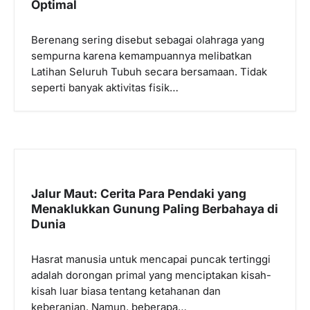
Optimal
s
Berenang sering disebut sebagai olahraga yang
sempurna karena kemampuannya melibatkan
Latihan Seluruh Tubuh secara bersamaan. Tidak
seperti banyak aktivitas fisik…
Jalur Maut: Cerita Para Pendaki yang
Menaklukkan Gunung Paling Berbahaya di
Dunia
Hasrat manusia untuk mencapai puncak tertinggi
adalah dorongan primal yang menciptakan kisah-
kisah luar biasa tentang ketahanan dan
keberanian. Namun, beberapa…