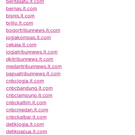
beritasatu.it.com
bernas.it.com
bisnis.it.com
brilio.it.com
bogortribunnews.it.com
jogjakompas.it.com
cekaja.it.com
jogjatribunnews.it.com
dkitribunnews.it.com
medantribunnews.it.com
papuatribunnews.it.com
cnbcjogja.it.com
cnbcbandung.it.com
cnbclampung.it.com
cnbckaltim.it.com
cnbcmedan.it.com
cnbckalbar.it.com
detikjogja.it.com
detikpapua.it.com