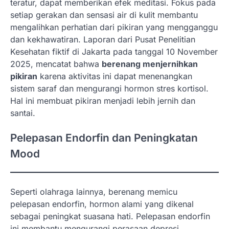
teratur, dapat memberikan efek meditasi. Fokus pada
setiap gerakan dan sensasi air di kulit membantu
mengalihkan perhatian dari pikiran yang mengganggu
dan kekhawatiran. Laporan dari Pusat Penelitian
Kesehatan fiktif di Jakarta pada tanggal 10 November
2025, mencatat bahwa
berenang menjernihkan
pikiran
karena aktivitas ini dapat menenangkan
sistem saraf dan mengurangi hormon stres kortisol.
Hal ini membuat pikiran menjadi lebih jernih dan
santai.
Pelepasan Endorfin dan Peningkatan
Mood
Seperti olahraga lainnya, berenang memicu
pelepasan endorfin, hormon alami yang dikenal
sebagai peningkat suasana hati. Pelepasan endorfin
ini membantu mengurangi perasaan depresi,