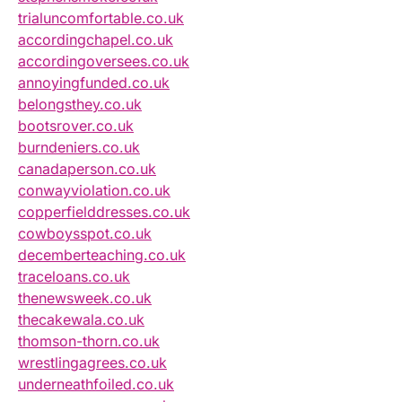
trialuncomfortable.co.uk
accordingchapel.co.uk
accordingoversees.co.uk
annoyingfunded.co.uk
belongsthey.co.uk
bootsrover.co.uk
burndeniers.co.uk
canadaperson.co.uk
conwayviolation.co.uk
copperfielddresses.co.uk
cowboysspot.co.uk
decemberteaching.co.uk
traceloans.co.uk
thenewsweek.co.uk
thecakewala.co.uk
thomson-thorn.co.uk
wrestlingagrees.co.uk
underneathfoiled.co.uk