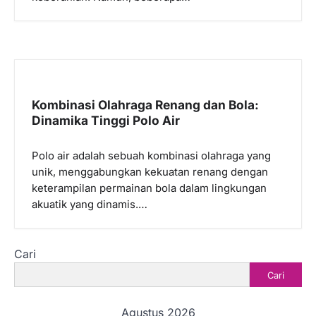
Kombinasi Olahraga Renang dan Bola:
Dinamika Tinggi Polo Air
Polo air adalah sebuah kombinasi olahraga yang
unik, menggabungkan kekuatan renang dengan
keterampilan permainan bola dalam lingkungan
akuatik yang dinamis.…
Cari
Cari
Agustus 2026