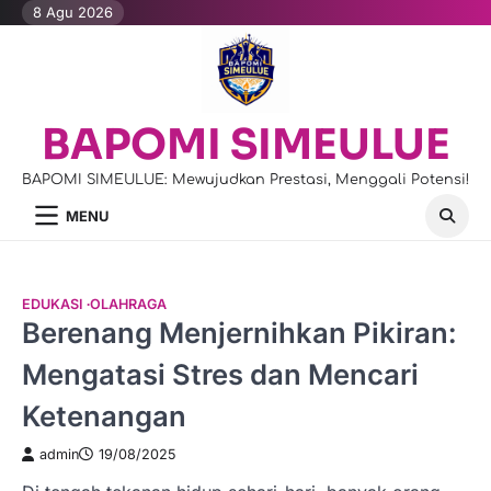
Skip
8 Agu 2026
to
content
BAPOMI SIMEULUE
BAPOMI SIMEULUE: Mewujudkan Prestasi, Menggali Potensi!
MENU
EDUKASI
OLAHRAGA
Berenang Menjernihkan Pikiran:
Mengatasi Stres dan Mencari
Ketenangan
admin
19/08/2025