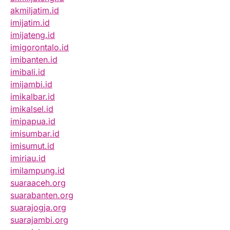
akmiljatim.id
imijatim.id
imijateng.id
imigorontalo.id
imibanten.id
imibali.id
imijambi.id
imikalbar.id
imikalsel.id
imipapua.id
imisumbar.id
imisumut.id
imiriau.id
imilampung.id
suaraaceh.org
suarabanten.org
suarajogja.org
suarajambi.org