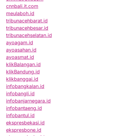
cnnbali.it.com
meulaboh.id
tribunacehbarat.id
tribunacehbesar.id
tribunacehselatan.id
ayoagam.id
ayoasahan.id
ayoasmat.id
klikBalangan.id
klikBandung.id
klikbanggai.id
infobangkalan.id
infobangli.id
infobanjarnegara.id
infobantaeng.id
infobantul.id
ekspresbekasi.id
ekspresbone.id