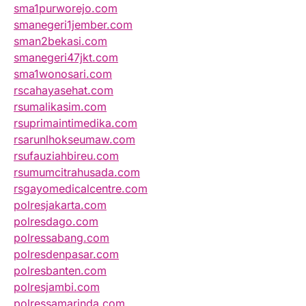
sma1purworejo.com
smanegeri1jember.com
sman2bekasi.com
smanegeri47jkt.com
sma1wonosari.com
rscahayasehat.com
rsumalikasim.com
rsuprimaintimedika.com
rsarunlhokseumaw.com
rsufauziahbireu.com
rsumumcitrahusada.com
rsgayomedicalcentre.com
polresjakarta.com
polresdago.com
polressabang.com
polresdenpasar.com
polresbanten.com
polresjambi.com
polressamarinda.com