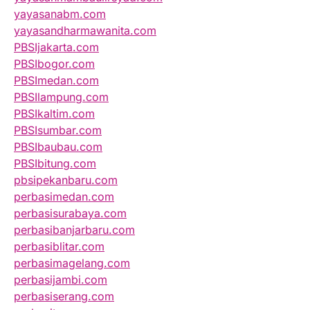
yayasanabm.com
yayasandharmawanita.com
PBSIjakarta.com
PBSIbogor.com
PBSImedan.com
PBSIlampung.com
PBSIkaltim.com
PBSIsumbar.com
PBSIbaubau.com
PBSIbitung.com
pbsipekanbaru.com
perbasimedan.com
perbasisurabaya.com
perbasibanjarbaru.com
perbasiblitar.com
perbasimagelang.com
perbasijambi.com
perbasiserang.com