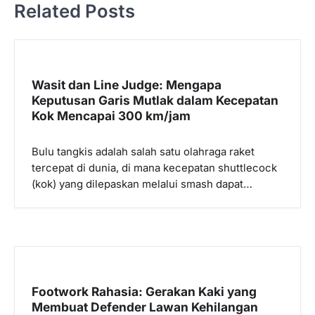
a
Related Posts
s
i
p
Wasit dan Line Judge: Mengapa
o
Keputusan Garis Mutlak dalam Kecepatan
s
Kok Mencapai 300 km/jam
Bulu tangkis adalah salah satu olahraga raket
tercepat di dunia, di mana kecepatan shuttlecock
(kok) yang dilepaskan melalui smash dapat…
Footwork Rahasia: Gerakan Kaki yang
Membuat Defender Lawan Kehilangan