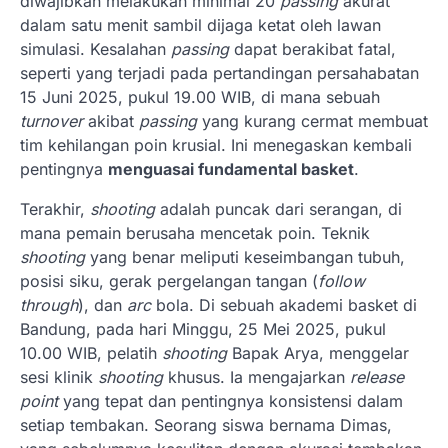
diwajibkan melakukan minimal 20
passing
akurat
dalam satu menit sambil dijaga ketat oleh lawan
simulasi. Kesalahan
passing
dapat berakibat fatal,
seperti yang terjadi pada pertandingan persahabatan
15 Juni 2025, pukul 19.00 WIB, di mana sebuah
turnover
akibat
passing
yang kurang cermat membuat
tim kehilangan poin krusial. Ini menegaskan kembali
pentingnya
menguasai fundamental basket
.
Terakhir,
shooting
adalah puncak dari serangan, di
mana pemain berusaha mencetak poin. Teknik
shooting
yang benar meliputi keseimbangan tubuh,
posisi siku, gerak pergelangan tangan (
follow
through
), dan
arc
bola. Di sebuah akademi basket di
Bandung, pada hari Minggu, 25 Mei 2025, pukul
10.00 WIB, pelatih
shooting
Bapak Arya, menggelar
sesi klinik
shooting
khusus. Ia mengajarkan
release
point
yang tepat dan pentingnya konsistensi dalam
setiap tembakan. Seorang siswa bernama Dimas,