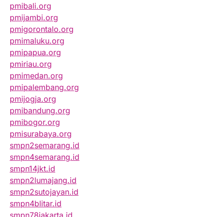
pmibali.org
pmijambi.org
pmigorontalo.org
pmimaluku.org
pmipapua.org
pmiriau.org
pmimedan.org
pmipalembang.org
pmijogja.org
pmibandung.org
pmibogor.org
pmisurabaya.org
smpn2semarang.id
smpn4semarang.id
smpn14jkt.id
smpn2lumajang.id
smpn2sutojayan.id
smpn4blitar.id
smpn78jakarta.id