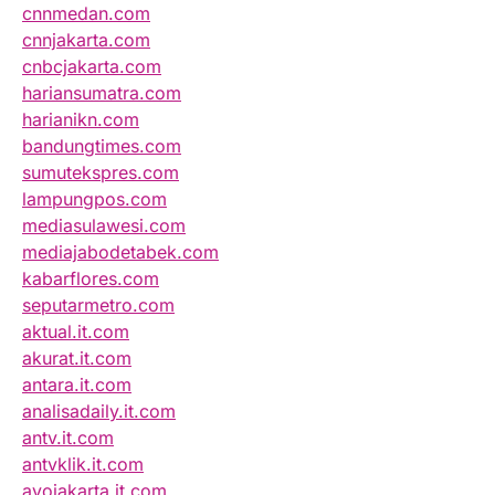
cnnmedan.com
cnnjakarta.com
cnbcjakarta.com
hariansumatra.com
harianikn.com
bandungtimes.com
sumutekspres.com
lampungpos.com
mediasulawesi.com
mediajabodetabek.com
kabarflores.com
seputarmetro.com
aktual.it.com
akurat.it.com
antara.it.com
analisadaily.it.com
antv.it.com
antvklik.it.com
ayojakarta.it.com