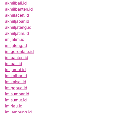
akmilbali.id
akmilbanten.id
akmilaceh.id
akmiljabar.id
akmiljateng.id
akmiljatim.id
imijatim.id
imijateng.id
imigorontalo.id
imibanten.id
imibali.id
imijambi.id
imikalbar.id
imikalsel.id
imipapua.id
imisumbar.id
imisumut.id
imiriau.id
imilampung.id