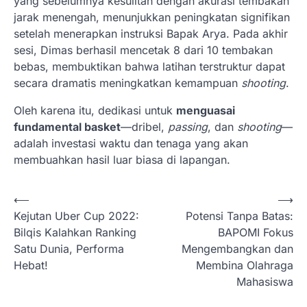
yang sebelumnya kesulitan dengan akurasi tembakan
jarak menengah, menunjukkan peningkatan signifikan
setelah menerapkan instruksi Bapak Arya. Pada akhir
sesi, Dimas berhasil mencetak 8 dari 10 tembakan
bebas, membuktikan bahwa latihan terstruktur dapat
secara dramatis meningkatkan kemampuan
shooting
.
Oleh karena itu, dedikasi untuk
menguasai
fundamental basket
—dribel,
passing
, dan
shooting
—
adalah investasi waktu dan tenaga yang akan
membuahkan hasil luar biasa di lapangan.
N
⟵
⟶
Kejutan Uber Cup 2022:
Potensi Tanpa Batas:
a
Bilqis Kalahkan Ranking
BAPOMI Fokus
v
Satu Dunia, Performa
Mengembangkan dan
i
Hebat!
Membina Olahraga
Mahasiswa
g