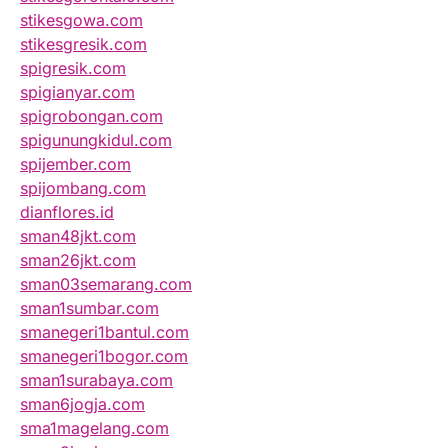
stikesgowa.com
stikesgresik.com
spigresik.com
spigianyar.com
spigrobongan.com
spigunungkidul.com
spijember.com
spijombang.com
dianflores.id
sman48jkt.com
sman26jkt.com
sman03semarang.com
sman1sumbar.com
smanegeri1bantul.com
smanegeri1bogor.com
sman1surabaya.com
sman6jogja.com
sma1magelang.com