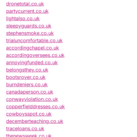
dronetotal.co.uk
partycurrent.co.uk
lightalso.co.uk
sleepyguards.co.uk
stephensmoke.co.uk
trialuncomfortable.co.uk
accordingchapel.co.uk
accordingoversees.co.uk
annoyingfunded.co.uk
belongsthey.co.uk
bootsrover.co.uk
burndeniers.co.uk
canadaperson.co.uk
conwayviolation.co.uk
copperfielddresses.co.uk
cowboysspot.co.uk
decemberteaching.co.uk
traceloans.co.uk
thenewsweek.co.uk