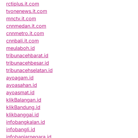
rctiplus.it.com
tvonenews.it.com
mnctv.it.com
cnnmedan.it.com
cnnmetro.it.com
cnnbali.it.com
meulaboh.id
tribunacehbarat.id
tribunacehbesar.id
tribunacehselatan.id
ayoagam.id
ayoasahan.id
ayoasmat.id
klikBalangan.id
klikBandung.id
klikbanggai.id
infobangkalan.id
infobangli.id
infobanjarnegara.id