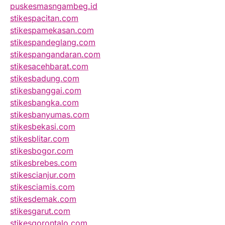
puskesmasngambeg.id
stikespacitan.com
stikespamekasan.com
stikespandeglang.com
stikespangandaran.com
stikesacehbarat.com
stikesbadung.com
stikesbanggai.com
stikesbangka.com
stikesbanyumas.com
stikesbekasi.com
stikesblitar.com
stikesbogor.com
stikesbrebes.com
stikescianjur.com
stikesciamis.com
stikesdemak.com
stikesgarut.com
stikesgorontalo.com