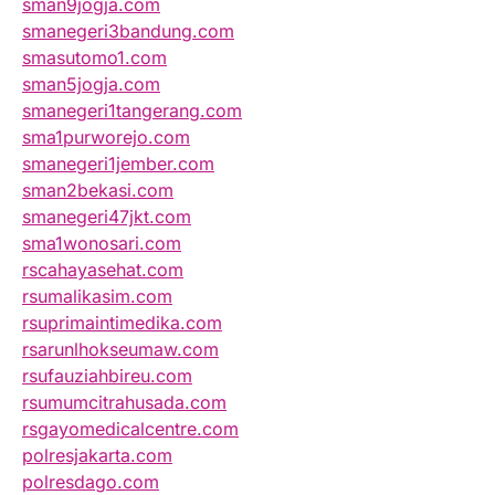
sman9jogja.com
smanegeri3bandung.com
smasutomo1.com
sman5jogja.com
smanegeri1tangerang.com
sma1purworejo.com
smanegeri1jember.com
sman2bekasi.com
smanegeri47jkt.com
sma1wonosari.com
rscahayasehat.com
rsumalikasim.com
rsuprimaintimedika.com
rsarunlhokseumaw.com
rsufauziahbireu.com
rsumumcitrahusada.com
rsgayomedicalcentre.com
polresjakarta.com
polresdago.com