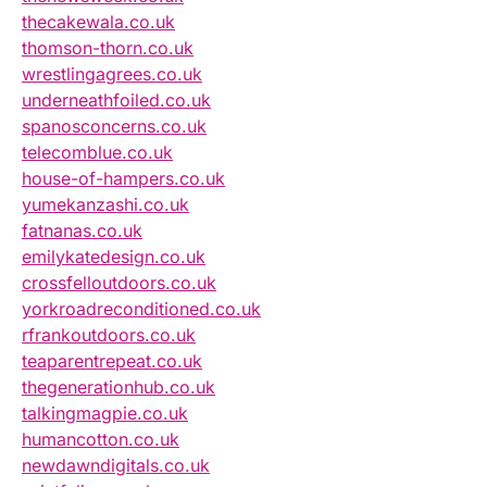
thecakewala.co.uk
thomson-thorn.co.uk
wrestlingagrees.co.uk
underneathfoiled.co.uk
spanosconcerns.co.uk
telecomblue.co.uk
house-of-hampers.co.uk
yumekanzashi.co.uk
fatnanas.co.uk
emilykatedesign.co.uk
crossfelloutdoors.co.uk
yorkroadreconditioned.co.uk
rfrankoutdoors.co.uk
teaparentrepeat.co.uk
thegenerationhub.co.uk
talkingmagpie.co.uk
humancotton.co.uk
newdawndigitals.co.uk