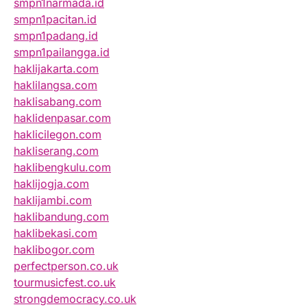
smpn1narmada.id
smpn1pacitan.id
smpn1padang.id
smpn1pailangga.id
haklijakarta.com
haklilangsa.com
haklisabang.com
haklidenpasar.com
haklicilegon.com
hakliserang.com
haklibengkulu.com
haklijogja.com
haklijambi.com
haklibandung.com
haklibekasi.com
haklibogor.com
perfectperson.co.uk
tourmusicfest.co.uk
strongdemocracy.co.uk