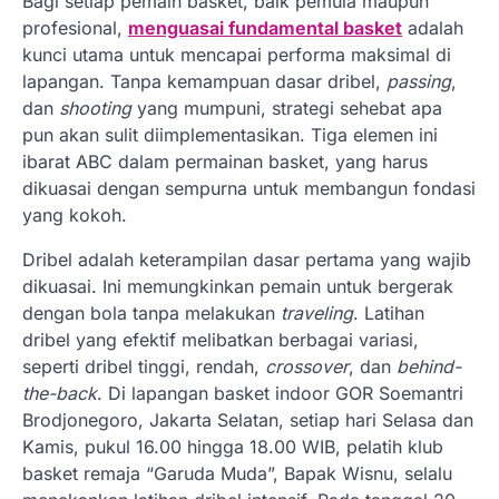
Bagi setiap pemain basket, baik pemula maupun
profesional,
menguasai fundamental basket
adalah
kunci utama untuk mencapai performa maksimal di
lapangan. Tanpa kemampuan dasar dribel,
passing
,
dan
shooting
yang mumpuni, strategi sehebat apa
pun akan sulit diimplementasikan. Tiga elemen ini
ibarat ABC dalam permainan basket, yang harus
dikuasai dengan sempurna untuk membangun fondasi
yang kokoh.
Dribel adalah keterampilan dasar pertama yang wajib
dikuasai. Ini memungkinkan pemain untuk bergerak
dengan bola tanpa melakukan
traveling
. Latihan
dribel yang efektif melibatkan berbagai variasi,
seperti dribel tinggi, rendah,
crossover
, dan
behind-
the-back
. Di lapangan basket indoor GOR Soemantri
Brodjonegoro, Jakarta Selatan, setiap hari Selasa dan
Kamis, pukul 16.00 hingga 18.00 WIB, pelatih klub
basket remaja “Garuda Muda”, Bapak Wisnu, selalu