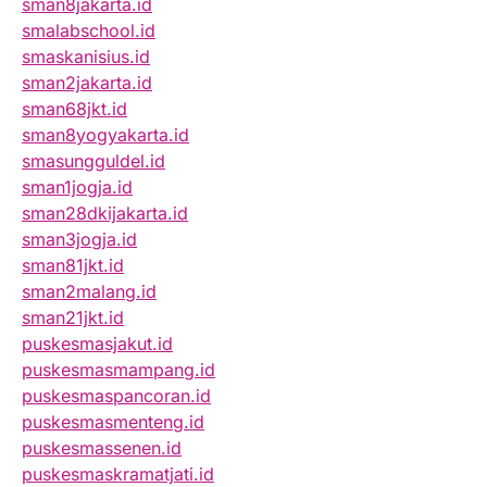
sman8jakarta.id
smalabschool.id
smaskanisius.id
sman2jakarta.id
sman68jkt.id
sman8yogyakarta.id
smasungguldel.id
sman1jogja.id
sman28dkijakarta.id
sman3jogja.id
sman81jkt.id
sman2malang.id
sman21jkt.id
puskesmasjakut.id
puskesmasmampang.id
puskesmaspancoran.id
puskesmasmenteng.id
puskesmassenen.id
puskesmaskramatjati.id