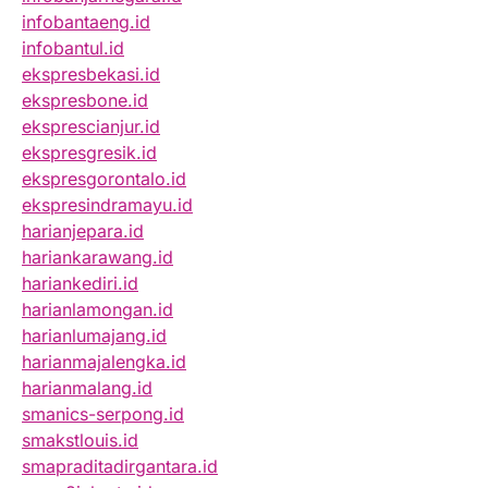
infobantaeng.id
infobantul.id
ekspresbekasi.id
ekspresbone.id
eksprescianjur.id
ekspresgresik.id
ekspresgorontalo.id
ekspresindramayu.id
harianjepara.id
hariankarawang.id
hariankediri.id
harianlamongan.id
harianlumajang.id
harianmajalengka.id
harianmalang.id
smanics-serpong.id
smakstlouis.id
smapraditadirgantara.id