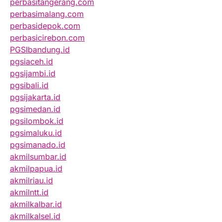
perbasitangerang.com
perbasimalang.com
perbasidepok.com
perbasicirebon.com
PGSIbandung.id
pgsiaceh.id
pgsijambi.id
pgsibali.id
pgsijakarta.id
pgsimedan.id
pgsilombok.id
pgsimaluku.id
pgsimanado.id
akmilsumbar.id
akmilpapua.id
akmilriau.id
akmilntt.id
akmilkalbar.id
akmilkalsel.id