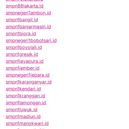
smpn88jakarta.id
smpnegeri1ambon.id
smpn1bangil.id
smpn1banjarmasin.id
smpn1biora.id
smpnegeri1bobotsari.id
smpn1boyolali.id
smpn1gresik.id
smpn1jayapura.id
smpn1jember.id
smpnegeri1jepara.id
smpn1karanganyar.id
smpn1kendari.id
smpn1kranggan.id
smpn1lamongan.id
smpn1luwuk.id
smpn1madiun.id
smpn1manokwari.id