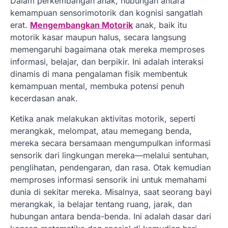
Dalam perkembangan anak, hubungan antara
kemampuan sensorimotorik dan kognisi sangatlah
erat.
Mengembangkan Motorik
anak, baik itu
motorik kasar maupun halus, secara langsung
memengaruhi bagaimana otak mereka memproses
informasi, belajar, dan berpikir. Ini adalah interaksi
dinamis di mana pengalaman fisik membentuk
kemampuan mental, membuka potensi penuh
kecerdasan anak.
Ketika anak melakukan aktivitas motorik, seperti
merangkak, melompat, atau memegang benda,
mereka secara bersamaan mengumpulkan informasi
sensorik dari lingkungan mereka—melalui sentuhan,
penglihatan, pendengaran, dan rasa. Otak kemudian
memproses informasi sensorik ini untuk memahami
dunia di sekitar mereka. Misalnya, saat seorang bayi
merangkak, ia belajar tentang ruang, jarak, dan
hubungan antara benda-benda. Ini adalah dasar dari