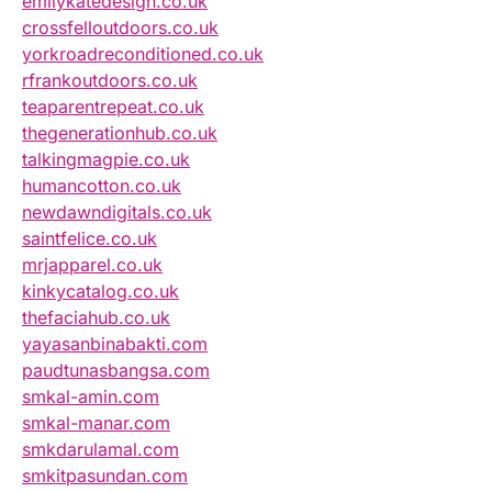
emilykatedesign.co.uk
crossfelloutdoors.co.uk
yorkroadreconditioned.co.uk
rfrankoutdoors.co.uk
teaparentrepeat.co.uk
thegenerationhub.co.uk
talkingmagpie.co.uk
humancotton.co.uk
newdawndigitals.co.uk
saintfelice.co.uk
mrjapparel.co.uk
kinkycatalog.co.uk
thefaciahub.co.uk
yayasanbinabakti.com
paudtunasbangsa.com
smkal-amin.com
smkal-manar.com
smkdarulamal.com
smkitpasundan.com