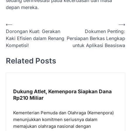
sedang berinvestasi pada kecerdasan dan masa
depan mereka.
N
⟵
⟶
Dorongan Kuat: Gerakan
Dokumen Penting:
a
Kaki Efisien dalam Renang
Persiapan Berkas Lengkap
v
Kompetisi!
untuk Aplikasi Beasiswa
i
Related Posts
g
a
s
i
Dukung Atlet, Kemenpora Siapkan Dana
p
Rp210 Miliar
o
Kementerian Pemuda dan Olahraga (Kemenpora)
s
menunjukkan komitmen seriusnya dalam
memajukan olahraga nasional dengan