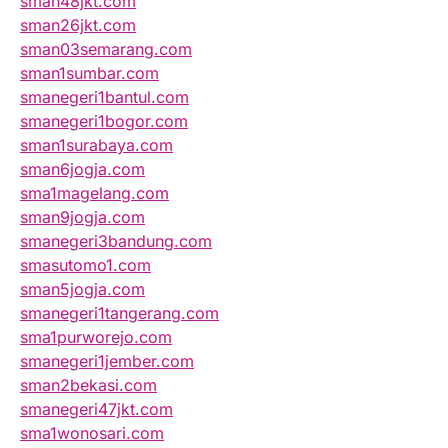
sman48jkt.com
sman26jkt.com
sman03semarang.com
sman1sumbar.com
smanegeri1bantul.com
smanegeri1bogor.com
sman1surabaya.com
sman6jogja.com
sma1magelang.com
sman9jogja.com
smanegeri3bandung.com
smasutomo1.com
sman5jogja.com
smanegeri1tangerang.com
sma1purworejo.com
smanegeri1jember.com
sman2bekasi.com
smanegeri47jkt.com
sma1wonosari.com