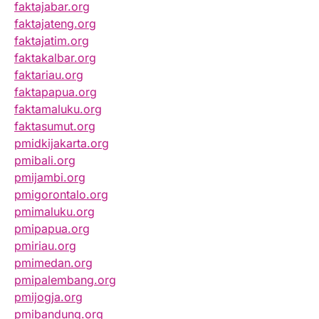
faktajabar.org
faktajateng.org
faktajatim.org
faktakalbar.org
faktariau.org
faktapapua.org
faktamaluku.org
faktasumut.org
pmidkijakarta.org
pmibali.org
pmijambi.org
pmigorontalo.org
pmimaluku.org
pmipapua.org
pmiriau.org
pmimedan.org
pmipalembang.org
pmijogja.org
pmibandung.org