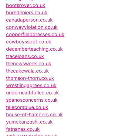
bootsrover.co.uk
burndeniers.co.uk
canadaperson.co.uk
conwayviolation.co.uk
copperfielddresses.co.uk
cowboysspot.co.uk
decemberteaching.co.uk
traceloans.co.uk
thenewsweek.co.uk
thecakewala.co.uk
thomson-thorn.co.uk
wrestlingagrees.co.uk
underneathfoiled.co.uk
spanosconcerns.co.uk
telecomblue.co.uk
house-of-hampers.co.uk
yumekanzashi.co.uk
fatnanas.co.uk