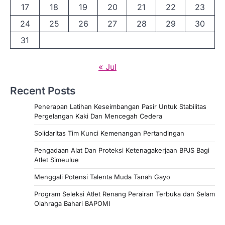
17
18
19
20
21
22
23
24
25
26
27
28
29
30
31
« Jul
Recent Posts
Penerapan Latihan Keseimbangan Pasir Untuk Stabilitas
Pergelangan Kaki Dan Mencegah Cedera
Solidaritas Tim Kunci Kemenangan Pertandingan
Pengadaan Alat Dan Proteksi Ketenagakerjaan BPJS Bagi
Atlet Simeulue
Menggali Potensi Talenta Muda Tanah Gayo
Program Seleksi Atlet Renang Perairan Terbuka dan Selam
Olahraga Bahari BAPOMI