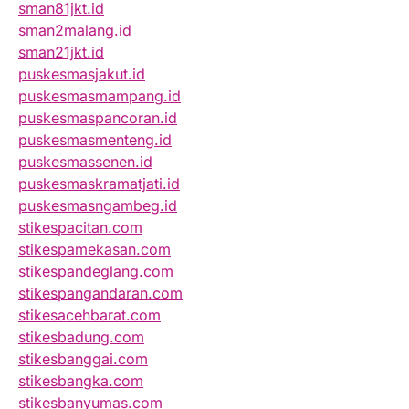
sman81jkt.id
sman2malang.id
sman21jkt.id
puskesmasjakut.id
puskesmasmampang.id
puskesmaspancoran.id
puskesmasmenteng.id
puskesmassenen.id
puskesmaskramatjati.id
puskesmasngambeg.id
stikespacitan.com
stikespamekasan.com
stikespandeglang.com
stikespangandaran.com
stikesacehbarat.com
stikesbadung.com
stikesbanggai.com
stikesbangka.com
stikesbanyumas.com