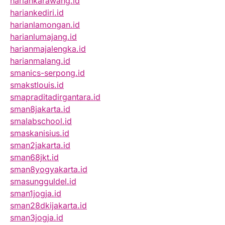
hariankarawang.id
hariankediri.id
harianlamongan.id
harianlumajang.id
harianmajalengka.id
harianmalang.id
smanics-serpong.id
smakstlouis.id
smapraditadirgantara.id
sman8jakarta.id
smalabschool.id
smaskanisius.id
sman2jakarta.id
sman68jkt.id
sman8yogyakarta.id
smasungguldel.id
sman1jogja.id
sman28dkijakarta.id
sman3jogja.id