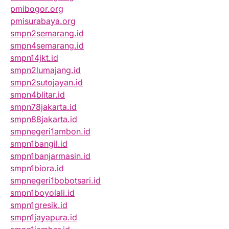
pmibogor.org
pmisurabaya.org
smpn2semarang.id
smpn4semarang.id
smpn14jkt.id
smpn2lumajang.id
smpn2sutojayan.id
smpn4blitar.id
smpn78jakarta.id
smpn88jakarta.id
smpnegeri1ambon.id
smpn1bangil.id
smpn1banjarmasin.id
smpn1biora.id
smpnegeri1bobotsari.id
smpn1boyolali.id
smpn1gresik.id
smpn1jayapura.id