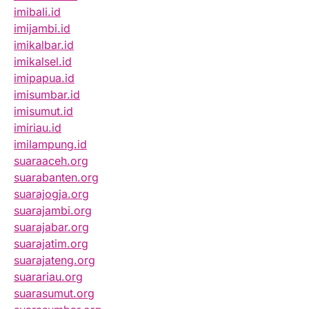
imibali.id
imijambi.id
imikalbar.id
imikalsel.id
imipapua.id
imisumbar.id
imisumut.id
imiriau.id
imilampung.id
suaraaceh.org
suarabanten.org
suarajogja.org
suarajambi.org
suarajabar.org
suarajatim.org
suarajateng.org
suarariau.org
suarasumut.org