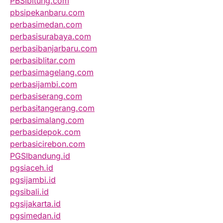
PBSIbitung.com
pbsipekanbaru.com
perbasimedan.com
perbasisurabaya.com
perbasibanjarbaru.com
perbasiblitar.com
perbasimagelang.com
perbasijambi.com
perbasiserang.com
perbasitangerang.com
perbasimalang.com
perbasidepok.com
perbasicirebon.com
PGSIbandung.id
pgsiaceh.id
pgsijambi.id
pgsibali.id
pgsijakarta.id
pgsimedan.id