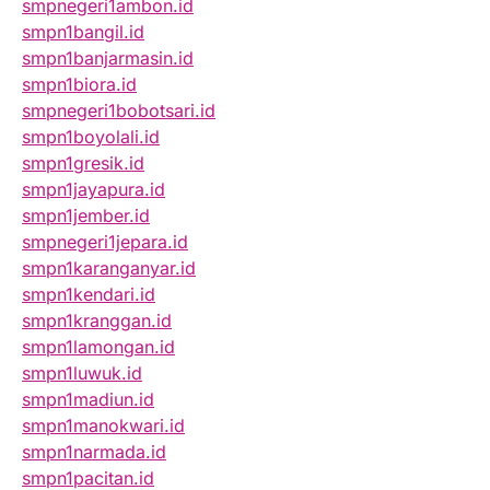
smpnegeri1ambon.id
smpn1bangil.id
smpn1banjarmasin.id
smpn1biora.id
smpnegeri1bobotsari.id
smpn1boyolali.id
smpn1gresik.id
smpn1jayapura.id
smpn1jember.id
smpnegeri1jepara.id
smpn1karanganyar.id
smpn1kendari.id
smpn1kranggan.id
smpn1lamongan.id
smpn1luwuk.id
smpn1madiun.id
smpn1manokwari.id
smpn1narmada.id
smpn1pacitan.id