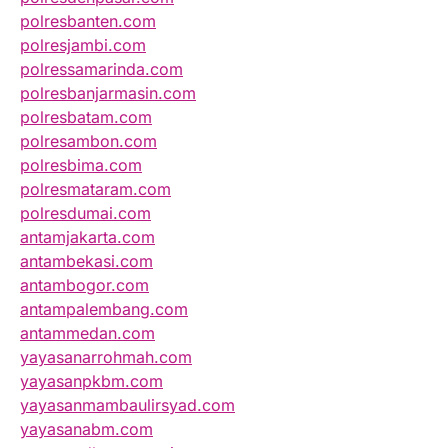
polresbanten.com
polresjambi.com
polressamarinda.com
polresbanjarmasin.com
polresbatam.com
polresambon.com
polresbima.com
polresmataram.com
polresdumai.com
antamjakarta.com
antambekasi.com
antambogor.com
antampalembang.com
antammedan.com
yayasanarrohmah.com
yayasanpkbm.com
yayasanmambaulirsyad.com
yayasanabm.com