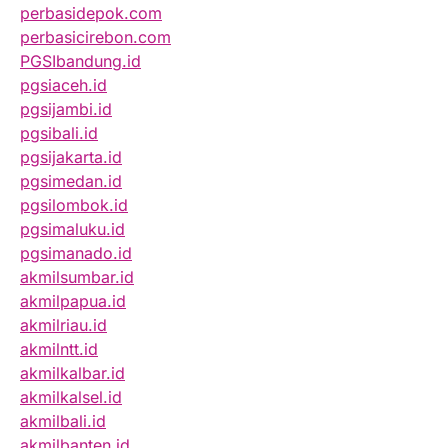
perbasidepok.com
perbasicirebon.com
PGSIbandung.id
pgsiaceh.id
pgsijambi.id
pgsibali.id
pgsijakarta.id
pgsimedan.id
pgsilombok.id
pgsimaluku.id
pgsimanado.id
akmilsumbar.id
akmilpapua.id
akmilriau.id
akmilntt.id
akmilkalbar.id
akmilkalsel.id
akmilbali.id
akmilbanten.id