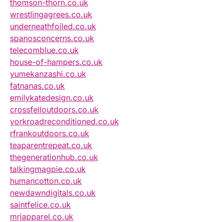
thomson-thorn.co.uk
wrestlingagrees.co.uk
underneathfoiled.co.uk
spanosconcerns.co.uk
telecomblue.co.uk
house-of-hampers.co.uk
yumekanzashi.co.uk
fatnanas.co.uk
emilykatedesign.co.uk
crossfelloutdoors.co.uk
yorkroadreconditioned.co.uk
rfrankoutdoors.co.uk
teaparentrepeat.co.uk
thegenerationhub.co.uk
talkingmagpie.co.uk
humancotton.co.uk
newdawndigitals.co.uk
saintfelice.co.uk
mrjapparel.co.uk