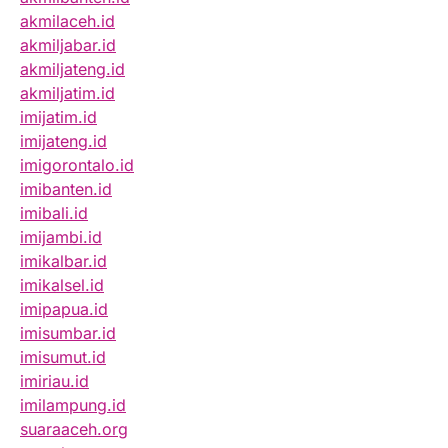
akmilaceh.id
akmiljabar.id
akmiljateng.id
akmiljatim.id
imijatim.id
imijateng.id
imigorontalo.id
imibanten.id
imibali.id
imijambi.id
imikalbar.id
imikalsel.id
imipapua.id
imisumbar.id
imisumut.id
imiriau.id
imilampung.id
suaraaceh.org