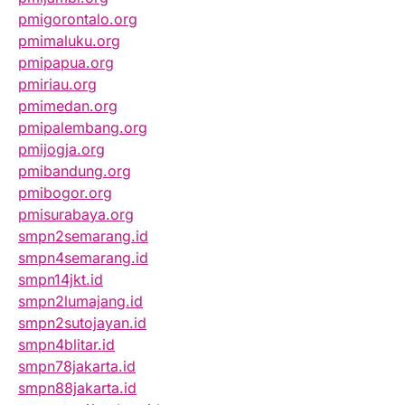
pmigorontalo.org
pmimaluku.org
pmipapua.org
pmiriau.org
pmimedan.org
pmipalembang.org
pmijogja.org
pmibandung.org
pmibogor.org
pmisurabaya.org
smpn2semarang.id
smpn4semarang.id
smpn14jkt.id
smpn2lumajang.id
smpn2sutojayan.id
smpn4blitar.id
smpn78jakarta.id
smpn88jakarta.id