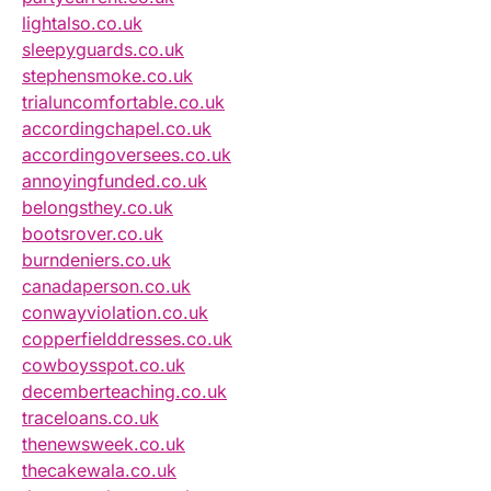
lightalso.co.uk
sleepyguards.co.uk
stephensmoke.co.uk
trialuncomfortable.co.uk
accordingchapel.co.uk
accordingoversees.co.uk
annoyingfunded.co.uk
belongsthey.co.uk
bootsrover.co.uk
burndeniers.co.uk
canadaperson.co.uk
conwayviolation.co.uk
copperfielddresses.co.uk
cowboysspot.co.uk
decemberteaching.co.uk
traceloans.co.uk
thenewsweek.co.uk
thecakewala.co.uk