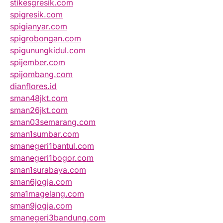
stikesgresik.com
spigresik.com
spigianyar.com
spigrobongan.com
spigunungkidul.com
spijember.com
spijombang.com
dianflores.id
sman48jkt.com
sman26jkt.com
sman03semarang.com
sman1sumbar.com
smanegeri1bantul.com
smanegeri1bogor.com
sman1surabaya.com
sman6jogja.com
sma1magelang.com
sman9jogja.com
smanegeri3bandung.com