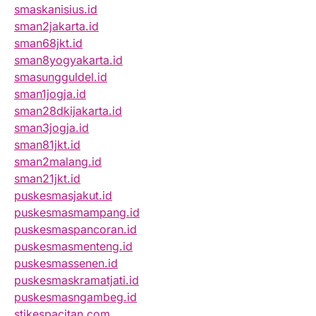
smaskanisius.id
sman2jakarta.id
sman68jkt.id
sman8yogyakarta.id
smasungguldel.id
sman1jogja.id
sman28dkijakarta.id
sman3jogja.id
sman81jkt.id
sman2malang.id
sman21jkt.id
puskesmasjakut.id
puskesmasmampang.id
puskesmaspancoran.id
puskesmasmenteng.id
puskesmassenen.id
puskesmaskramatjati.id
puskesmasngambeg.id
stikespacitan.com