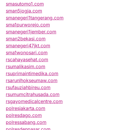
smasutomo1.com
sman5jogja.com
smanegeri1tangerang.com
sma1purworejo.com
smanegeri1jember.com
sman2bekasi.com
smanegeri47jkt.com
sma1wonosari.com
rscahayasehat.com
rsumalikasim.com
rsuprimaintimedika.com
rsarunlhokseumaw.com
rsufauziahbireu.com
rsumumcitrahusada.com
rsgayomedicalcentre.com
polresjakarta.com
polresdago.com
polressabang.com
polresdenpasar.com