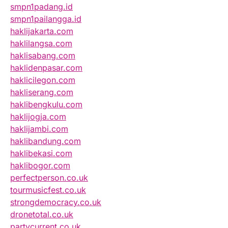
smpn1padang.id
smpn1pailangga.id
haklijakarta.com
haklilangsa.com
haklisabang.com
haklidenpasar.com
haklicilegon.com
hakliserang.com
haklibengkulu.com
haklijogja.com
haklijambi.com
haklibandung.com
haklibekasi.com
haklibogor.com
perfectperson.co.uk
tourmusicfest.co.uk
strongdemocracy.co.uk
dronetotal.co.uk
partycurrent.co.uk