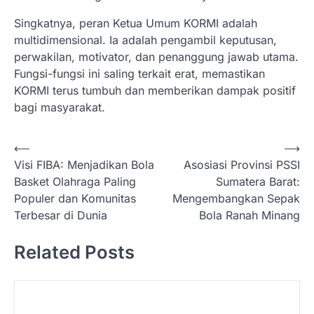
Singkatnya, peran Ketua Umum KORMI adalah
multidimensional. Ia adalah pengambil keputusan,
perwakilan, motivator, dan penanggung jawab utama.
Fungsi-fungsi ini saling terkait erat, memastikan
KORMI terus tumbuh dan memberikan dampak positif
bagi masyarakat.
N
⟵
⟶
Visi FIBA: Menjadikan Bola
Asosiasi Provinsi PSSI
a
Basket Olahraga Paling
Sumatera Barat:
v
Populer dan Komunitas
Mengembangkan Sepak
i
Terbesar di Dunia
Bola Ranah Minang
g
Related Posts
a
s
i