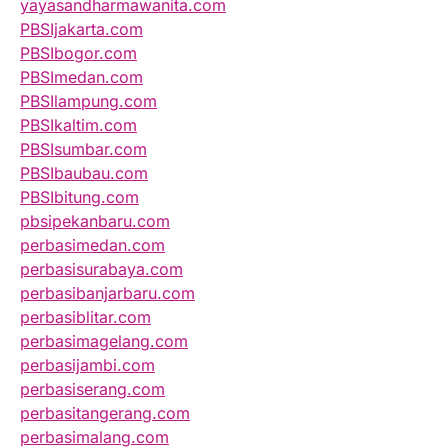
yayasandharmawanita.com
PBSIjakarta.com
PBSIbogor.com
PBSImedan.com
PBSIlampung.com
PBSIkaltim.com
PBSIsumbar.com
PBSIbaubau.com
PBSIbitung.com
pbsipekanbaru.com
perbasimedan.com
perbasisurabaya.com
perbasibanjarbaru.com
perbasiblitar.com
perbasimagelang.com
perbasijambi.com
perbasiserang.com
perbasitangerang.com
perbasimalang.com