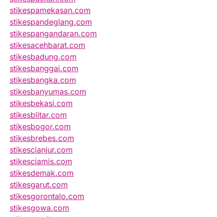
stikespamekasan.com
stikespandeglang.com
stikespangandaran.com
stikesacehbarat.com
stikesbadung.com
stikesbanggai.com
stikesbangka.com
stikesbanyumas.com
stikesbekasi.com
stikesblitar.com
stikesbogor.com
stikesbrebes.com
stikescianjur.com
stikesciamis.com
stikesdemak.com
stikesgarut.com
stikesgorontalo.com
stikesgowa.com