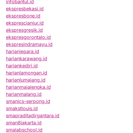
infobantul.id
ekspresbekasi.id
ekspresbone.id
eksprescianjur.id
ekspresgresik.id
ekspresgorontalo.id
ekspresindramayu.id
harianjepara.id
hariankarawang.id
hariankediri.id
harianlamongan.id
harianlumajang.id
harianmajalengka.id
harianmalang.id
smanics-serpong.id
smakstlouis.id
smapraditadirgantara.id
sman8jakarta.id
smalabschool.id