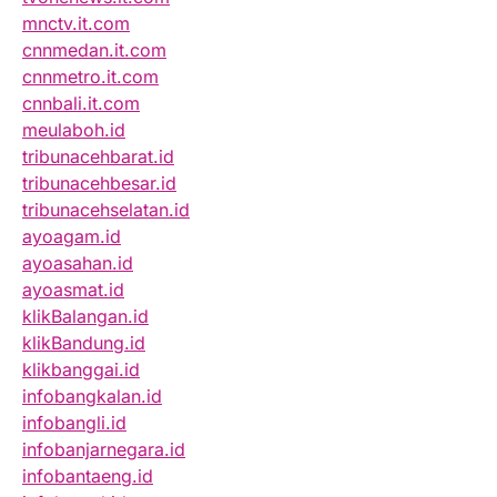
mnctv.it.com
cnnmedan.it.com
cnnmetro.it.com
cnnbali.it.com
meulaboh.id
tribunacehbarat.id
tribunacehbesar.id
tribunacehselatan.id
ayoagam.id
ayoasahan.id
ayoasmat.id
klikBalangan.id
klikBandung.id
klikbanggai.id
infobangkalan.id
infobangli.id
infobanjarnegara.id
infobantaeng.id