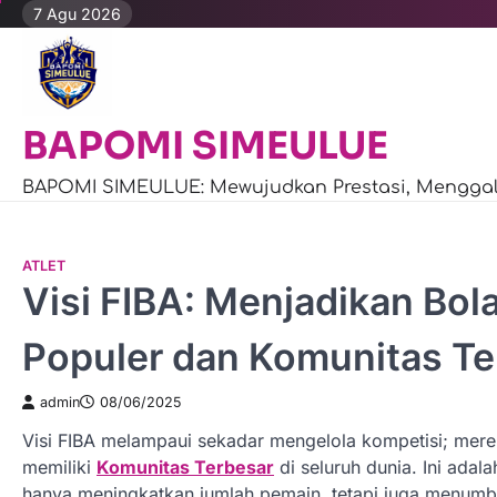
Skip
7 Agu 2026
to
content
BAPOMI SIMEULUE
BAPOMI SIMEULUE: Mewujudkan Prestasi, Menggali
ATLET
Visi FIBA: Menjadikan Bol
Populer dan Komunitas Te
admin
08/06/2025
Visi FIBA melampaui sekadar mengelola kompetisi; mere
memiliki
Komunitas Terbesar
di seluruh dunia. Ini adal
hanya meningkatkan jumlah pemain, tetapi juga menumbu