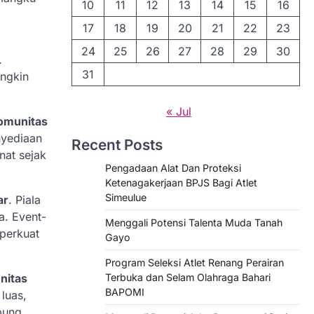
10
11
12
13
14
15
16
17
18
19
20
21
22
23
24
25
26
27
28
29
30
.
31
ungkin
« Jul
omunitas
nyediaan
Recent Posts
nat sejak
Pengadaan Alat Dan Proteksi
Ketenagakerjaan BPJS Bagi Atlet
Simeulue
ar
. Piala
a. Event-
Menggali Potensi Talenta Muda Tanah
perkuat
Gayo
Program Seleksi Atlet Renang Perairan
nitas
Terbuka dan Selam Olahraga Bahari
BAPOMI
luas,
bung