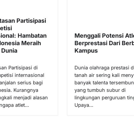
asan Partisipasi
etisi
sional: Hambatan
Menggali Potensi Atl
ndonesia Meraih
Berprestasi Dari Ber
 Dunia
Kampus
an Partisipasi di
Dunia olahraga prestasi d
petisi internasional
tanah air sering kali men
anjalan serius bagi
banyak talenta tersembun
onesia. Kurangnya
yang tumbuh subur di
ngkali menjadi alasan
lingkungan perguruan tin
ngapa atlet…
Upaya…