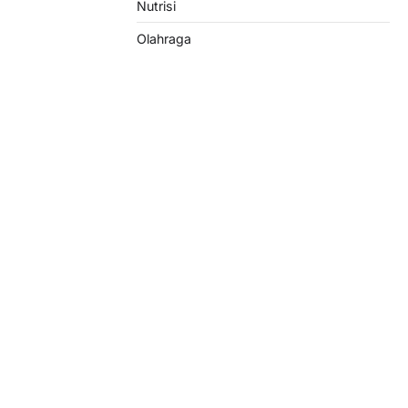
Nutrisi
Olahraga