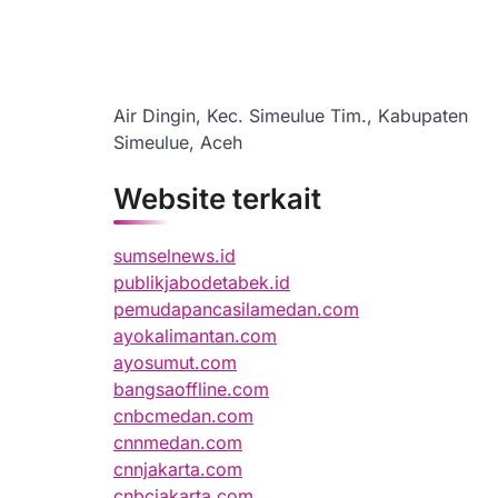
Air Dingin, Kec. Simeulue Tim., Kabupaten
Simeulue, Aceh
Website terkait
sumselnews.id
publikjabodetabek.id
pemudapancasilamedan.com
ayokalimantan.com
ayosumut.com
bangsaoffline.com
cnbcmedan.com
cnnmedan.com
cnnjakarta.com
cnbcjakarta.com