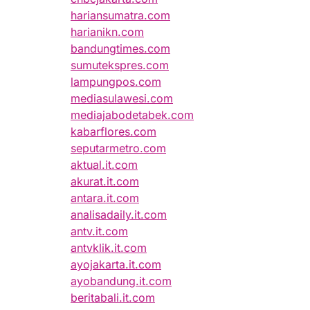
hariansumatra.com
harianikn.com
bandungtimes.com
sumutekspres.com
lampungpos.com
mediasulawesi.com
mediajabodetabek.com
kabarflores.com
seputarmetro.com
aktual.it.com
akurat.it.com
antara.it.com
analisadaily.it.com
antv.it.com
antvklik.it.com
ayojakarta.it.com
ayobandung.it.com
beritabali.it.com