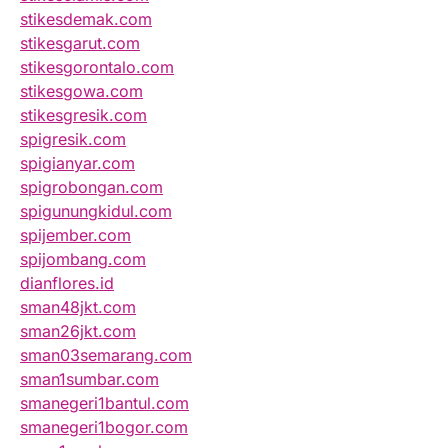
stikesdemak.com
stikesgarut.com
stikesgorontalo.com
stikesgowa.com
stikesgresik.com
spigresik.com
spigianyar.com
spigrobongan.com
spigunungkidul.com
spijember.com
spijombang.com
dianflores.id
sman48jkt.com
sman26jkt.com
sman03semarang.com
sman1sumbar.com
smanegeri1bantul.com
smanegeri1bogor.com