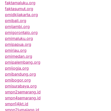
faktamaluku.org
faktasumut.org
pmidkijakarta.org
pmibali.org
pmijambi.org
pmigorontalo.org
pmimaluku.org
pmipapua.org
pmiriau.org
pmimedan.org
pmipalembang.org
pmijogja.org
pmibandung.org
pmibogor.org
pmisurabaya.org
smpn2semarang.id
smpn4semarang.id
smpn14jkt.id
smpn2lumajang.id