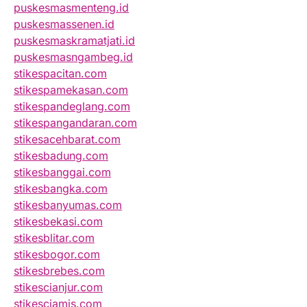
puskesmasmenteng.id
puskesmassenen.id
puskesmaskramatjati.id
puskesmasngambeg.id
stikespacitan.com
stikespamekasan.com
stikespandeglang.com
stikespangandaran.com
stikesacehbarat.com
stikesbadung.com
stikesbanggai.com
stikesbangka.com
stikesbanyumas.com
stikesbekasi.com
stikesblitar.com
stikesbogor.com
stikesbrebes.com
stikescianjur.com
stikesciamis.com