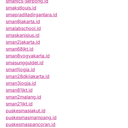
smanics-serpong.id
smakstlouis.id
smapraditadirgantara.id
sman8jakarta.id
smalabschool.id
smaskanisius.id
sman2jakarta.id
sman68jkt.id
sman8yogyakarta.id
smasungguldel.id
sman1jogja.id
sman28dkijakarta.id
sman3jogja.id
sman81jkt.id
sman2malang.id
sman21jkt.id
puskesmasjakut.id
puskesmasmampang.id
puskesmaspancoran.id