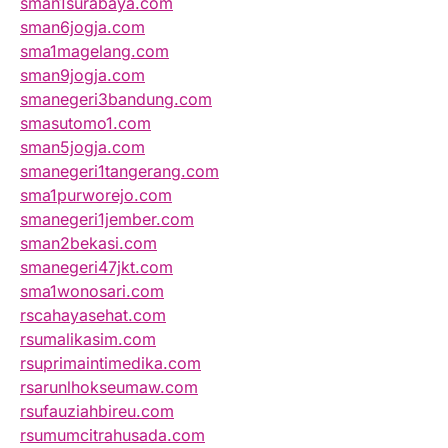
sman1surabaya.com
sman6jogja.com
sma1magelang.com
sman9jogja.com
smanegeri3bandung.com
smasutomo1.com
sman5jogja.com
smanegeri1tangerang.com
sma1purworejo.com
smanegeri1jember.com
sman2bekasi.com
smanegeri47jkt.com
sma1wonosari.com
rscahayasehat.com
rsumalikasim.com
rsuprimaintimedika.com
rsarunlhokseumaw.com
rsufauziahbireu.com
rsumumcitrahusada.com