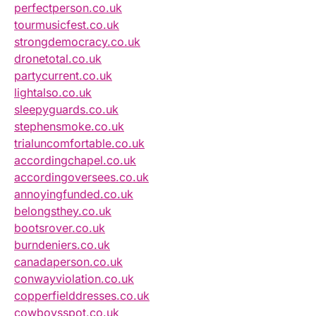
perfectperson.co.uk
tourmusicfest.co.uk
strongdemocracy.co.uk
dronetotal.co.uk
partycurrent.co.uk
lightalso.co.uk
sleepyguards.co.uk
stephensmoke.co.uk
trialuncomfortable.co.uk
accordingchapel.co.uk
accordingoversees.co.uk
annoyingfunded.co.uk
belongsthey.co.uk
bootsrover.co.uk
burndeniers.co.uk
canadaperson.co.uk
conwayviolation.co.uk
copperfielddresses.co.uk
cowboysspot.co.uk