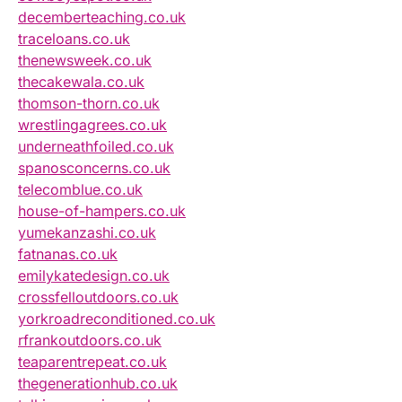
decemberteaching.co.uk
traceloans.co.uk
thenewsweek.co.uk
thecakewala.co.uk
thomson-thorn.co.uk
wrestlingagrees.co.uk
underneathfoiled.co.uk
spanosconcerns.co.uk
telecomblue.co.uk
house-of-hampers.co.uk
yumekanzashi.co.uk
fatnanas.co.uk
emilykatedesign.co.uk
crossfelloutdoors.co.uk
yorkroadreconditioned.co.uk
rfrankoutdoors.co.uk
teaparentrepeat.co.uk
thegenerationhub.co.uk