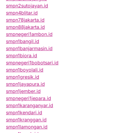
smpn2sutojayan.id
smpn4blitar.id
smpn78jakarta.id
smpn88jakarta.id
smpnegeri1ambon.id
smpn1bangil.id
smpn1banjarmasin.id
smpn1biora.id
smpnegeri1bobotsari.id
smpn1boyolali.id
smpn1gresik.id
smpn1jayapura.id
smpn1jember.id
smpnegeri1jepara.id
smpn1karanganyar.id
smpn1kendari.id
smpn1kranggan.id
smpn1lamongan.id