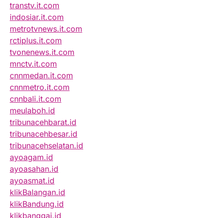
transtv.it.com
indosiar.it.com
metrotvnews.it.com
rctiplus.it.com
tvonenews.it.com
mnctv.it.com
cnnmedan.it.com
cnnmetro.it.com
cnnbali.it.com
meulaboh.id
tribunacehbarat.id
tribunacehbesar.id
tribunacehselatan.id
ayoagam.id
ayoasahan.id
ayoasmat.id
klikBalangan.id
klikBandung.id
klikbanggai.id