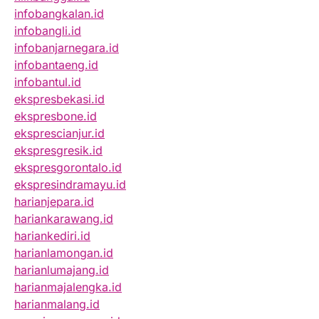
infobangkalan.id
infobangli.id
infobanjarnegara.id
infobantaeng.id
infobantul.id
ekspresbekasi.id
ekspresbone.id
eksprescianjur.id
ekspresgresik.id
ekspresgorontalo.id
ekspresindramayu.id
harianjepara.id
hariankarawang.id
hariankediri.id
harianlamongan.id
harianlumajang.id
harianmajalengka.id
harianmalang.id