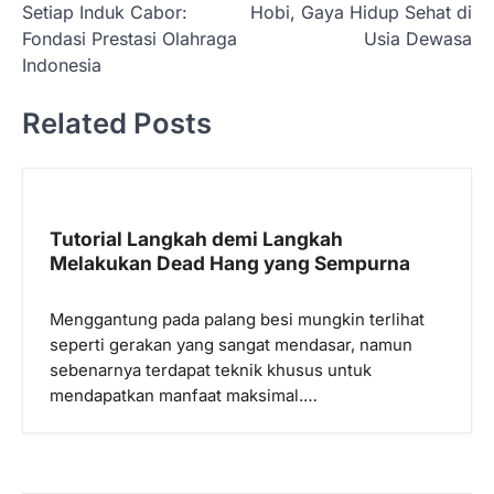
Setiap Induk Cabor:
Hobi, Gaya Hidup Sehat di
v
Fondasi Prestasi Olahraga
Usia Dewasa
i
Indonesia
g
Related Posts
a
s
i
p
Tutorial Langkah demi Langkah
Melakukan Dead Hang yang Sempurna
o
s
Menggantung pada palang besi mungkin terlihat
seperti gerakan yang sangat mendasar, namun
sebenarnya terdapat teknik khusus untuk
mendapatkan manfaat maksimal.…