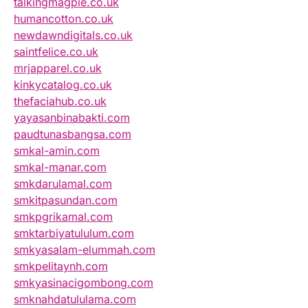
talkingmagpie.co.uk
humancotton.co.uk
newdawndigitals.co.uk
saintfelice.co.uk
mrjapparel.co.uk
kinkycatalog.co.uk
thefaciahub.co.uk
yayasanbinabakti.com
paudtunasbangsa.com
smkal-amin.com
smkal-manar.com
smkdarulamal.com
smkitpasundan.com
smkpgrikamal.com
smktarbiyatululum.com
smkyasalam-elummah.com
smkpelitaynh.com
smkyasinacigombong.com
smknahdatululama.com