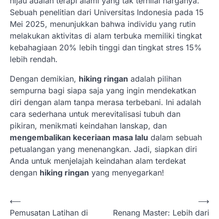
hijau adalah terapi alami yang tak ternilai harganya.
Sebuah penelitian dari Universitas Indonesia pada 15
Mei 2025, menunjukkan bahwa individu yang rutin
melakukan aktivitas di alam terbuka memiliki tingkat
kebahagiaan 20% lebih tinggi dan tingkat stres 15%
lebih rendah.
Dengan demikian,
hiking ringan
adalah pilihan
sempurna bagi siapa saja yang ingin mendekatkan
diri dengan alam tanpa merasa terbebani. Ini adalah
cara sederhana untuk merevitalisasi tubuh dan
pikiran, menikmati keindahan lanskap, dan
mengembalikan keceriaan masa lalu
dalam sebuah
petualangan yang menenangkan. Jadi, siapkan diri
Anda untuk menjelajah keindahan alam terdekat
dengan
hiking ringan
yang menyegarkan!
N
⟵
⟶
Pemusatan Latihan di
Renang Master: Lebih dari
a