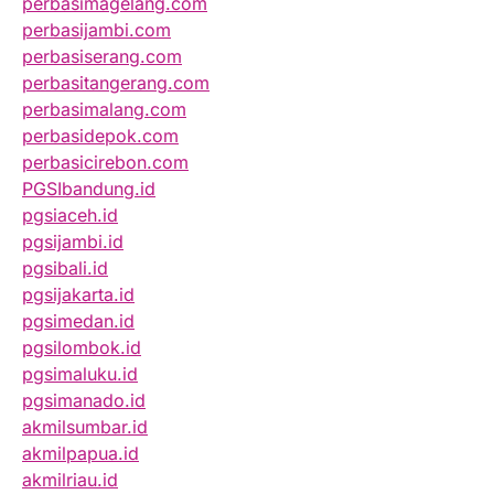
perbasimagelang.com
perbasijambi.com
perbasiserang.com
perbasitangerang.com
perbasimalang.com
perbasidepok.com
perbasicirebon.com
PGSIbandung.id
pgsiaceh.id
pgsijambi.id
pgsibali.id
pgsijakarta.id
pgsimedan.id
pgsilombok.id
pgsimaluku.id
pgsimanado.id
akmilsumbar.id
akmilpapua.id
akmilriau.id