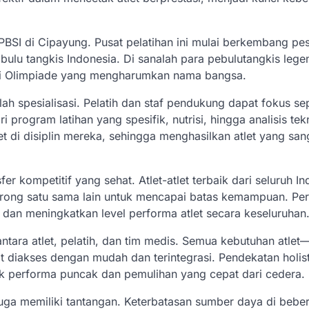
s PBSI di Cipayung. Pusat pelatihan ini mulai berkembang pe
ulu tangkis Indonesia. Di sanalah para pebulutangkis lege
ali Olimpiade yang mengharumkan nama bangsa.
lah spesialisasi. Pelatih dan staf pendukung dapat fokus s
program latihan yang spesifik, nutrisi, hingga analisis tek
 di disiplin mereka, sehingga menghasilkan atlet yang san
r kompetitif yang sehat. Atlet-atlet terbaik dari seluruh I
orong satu sama lain untuk mencapai batas kemampuan. Pe
a dan meningkatkan level performa atlet secara keseluruhan
ara atlet, pelatih, dan tim medis. Semua kebutuhan atlet
pat diakses dengan mudah dan terintegrasi. Pendekatan holisti
 performa puncak dan pemulihan yang cepat dari cedera.
 juga memiliki tantangan. Keterbatasan sumber daya di bebe