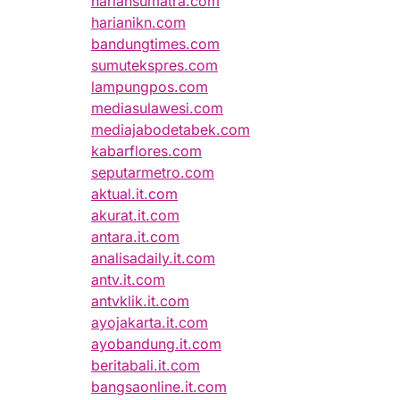
hariansumatra.com
harianikn.com
bandungtimes.com
sumutekspres.com
lampungpos.com
mediasulawesi.com
mediajabodetabek.com
kabarflores.com
seputarmetro.com
aktual.it.com
akurat.it.com
antara.it.com
analisadaily.it.com
antv.it.com
antvklik.it.com
ayojakarta.it.com
ayobandung.it.com
beritabali.it.com
bangsaonline.it.com