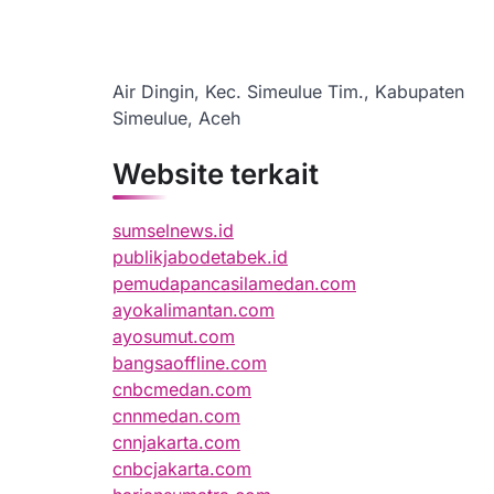
Air Dingin, Kec. Simeulue Tim., Kabupaten
Simeulue, Aceh
Website terkait
sumselnews.id
publikjabodetabek.id
pemudapancasilamedan.com
ayokalimantan.com
ayosumut.com
bangsaoffline.com
cnbcmedan.com
cnnmedan.com
cnnjakarta.com
cnbcjakarta.com