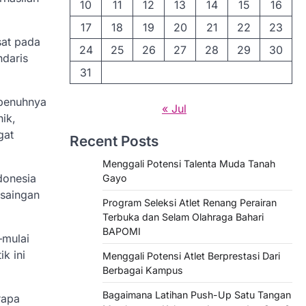
10
11
12
13
14
15
16
17
18
19
20
21
22
23
sat pada
24
25
26
27
28
29
30
ndaris
31
epenuhnya
« Jul
nik,
gat
Recent Posts
Menggali Potensi Talenta Muda Tanah
ndonesia
Gayo
rsaingan
Program Seleksi Atlet Renang Perairan
.
Terbuka dan Selam Olahraga Bahari
BAPOMI
—mulai
k ini
Menggali Potensi Atlet Berprestasi Dari
Berbagai Kampus
Bagaimana Latihan Push-Up Satu Tangan
rapa