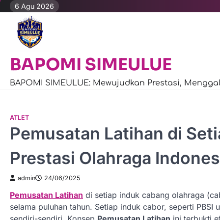
Skip
6 Agu 2026
to
content
BAPOMI SIMEULUE
BAPOMI SIMEULUE: Mewujudkan Prestasi, Menggali
ATLET
Pemusatan Latihan di Seti
Prestasi Olahraga Indones
admin
24/06/2025
Pemusatan Latihan
di setiap induk cabang olahraga (ca
selama puluhan tahun. Setiap induk cabor, seperti PBSI un
sendiri-sendiri. Konsep
Pemusatan Latihan
ini terbukti 