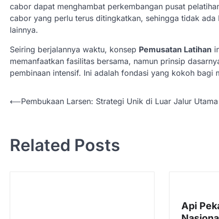
cabor dapat menghambat perkembangan pusat pelatihan me
cabor yang perlu terus ditingkatkan, sehingga tidak ada
lainnya.
Seiring berjalannya waktu, konsep
Pemusatan Latihan
i
memanfaatkan fasilitas bersama, namun prinsip dasarnya
pembinaan intensif. Ini adalah fondasi yang kokoh bagi
N
⟵
Pembukaan Larsen: Strategi Unik di Luar Jalur Utama
a
v
Related Posts
i
g
a
s
Api Pek
i
Nasiona