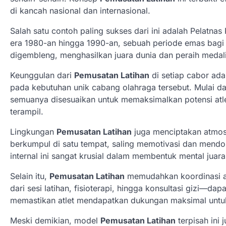
di kancah nasional dan internasional.
Salah satu contoh paling sukses dari ini adalah Pelatna
era 1980-an hingga 1990-an, sebuah periode emas bagi b
digembleng, menghasilkan juara dunia dan peraih med
Keunggulan dari
Pemusatan Latihan
di setiap cabor ada
pada kebutuhan unik cabang olahraga tersebut. Mulai dari 
semuanya disesuaikan untuk memaksimalkan potensi atlet
terampil.
Lingkungan
Pemusatan Latihan
juga menciptakan atmosfe
berkumpul di satu tempat, saling memotivasi dan mend
internal ini sangat krusial dalam membentuk mental juar
Selain itu,
Pemusatan Latihan
memudahkan koordinasi ant
dari sesi latihan, fisioterapi, hingga konsultasi gizi—da
memastikan atlet mendapatkan dukungan maksimal untuk
Meski demikian, model
Pemusatan Latihan
terpisah ini