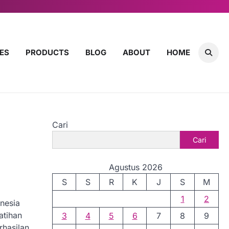
ES
PRODUCTS
BLOG
ABOUT
HOME
Cari
Cari
Agustus 2026
S
S
R
K
J
S
M
1
2
nesia
atihan
3
4
5
6
7
8
9
rhasilan