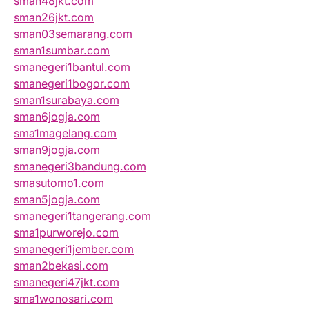
sman48jkt.com
sman26jkt.com
sman03semarang.com
sman1sumbar.com
smanegeri1bantul.com
smanegeri1bogor.com
sman1surabaya.com
sman6jogja.com
sma1magelang.com
sman9jogja.com
smanegeri3bandung.com
smasutomo1.com
sman5jogja.com
smanegeri1tangerang.com
sma1purworejo.com
smanegeri1jember.com
sman2bekasi.com
smanegeri47jkt.com
sma1wonosari.com