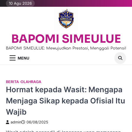
Skip
10 Agu 2026
to
content
BAPOMI SIMEULUE
BAPOMI SIMEULUE: Mewujudkan Prestasi, Menggali Potensi!
MENU
BERITA
OLAHRAGA
Hormat kepada Wasit: Mengapa
Menjaga Sikap kepada Ofisial Itu
Wajib
admin
06/08/2025