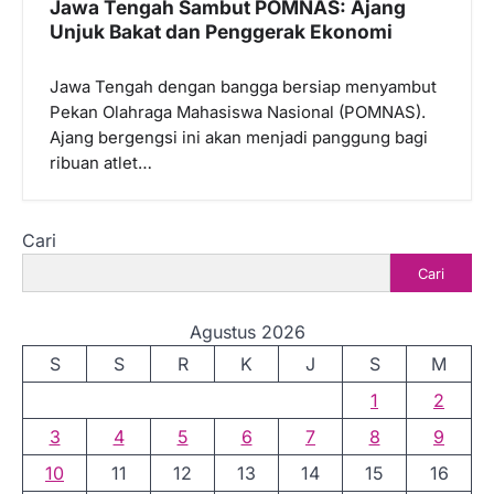
Jawa Tengah Sambut POMNAS: Ajang
Unjuk Bakat dan Penggerak Ekonomi
Jawa Tengah dengan bangga bersiap menyambut
Pekan Olahraga Mahasiswa Nasional (POMNAS).
Ajang bergengsi ini akan menjadi panggung bagi
ribuan atlet…
Cari
Cari
Agustus 2026
S
S
R
K
J
S
M
1
2
3
4
5
6
7
8
9
10
11
12
13
14
15
16