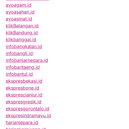
ayoagam.id
ayoasahan.id
ayoasmat.id
klikBalangan.id
klikBandung.id
klikbanggai.id
infobangkalan.id
infobangli.id
infobanjarnegara.id
infobantaeng.id
infobantul.id
ekspresbekasi.id
ekspresbone.id
eksprescianjur.id
ekspresgresik.id
ekspresgorontalo.id
ekspresindramayu.id
harianjepara.id