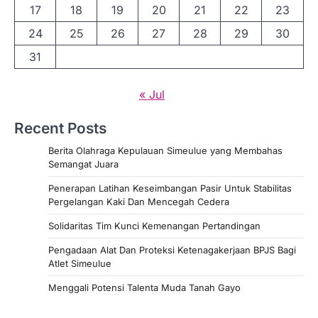
17
18
19
20
21
22
23
24
25
26
27
28
29
30
31
« Jul
Recent Posts
Berita Olahraga Kepulauan Simeulue yang Membahas
Semangat Juara
Penerapan Latihan Keseimbangan Pasir Untuk Stabilitas
Pergelangan Kaki Dan Mencegah Cedera
Solidaritas Tim Kunci Kemenangan Pertandingan
Pengadaan Alat Dan Proteksi Ketenagakerjaan BPJS Bagi
Atlet Simeulue
Menggali Potensi Talenta Muda Tanah Gayo