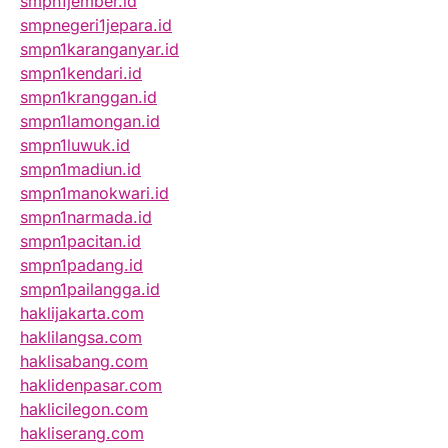
smpn1jember.id
smpnegeri1jepara.id
smpn1karanganyar.id
smpn1kendari.id
smpn1kranggan.id
smpn1lamongan.id
smpn1luwuk.id
smpn1madiun.id
smpn1manokwari.id
smpn1narmada.id
smpn1pacitan.id
smpn1padang.id
smpn1pailangga.id
haklijakarta.com
haklilangsa.com
haklisabang.com
haklidenpasar.com
haklicilegon.com
hakliserang.com