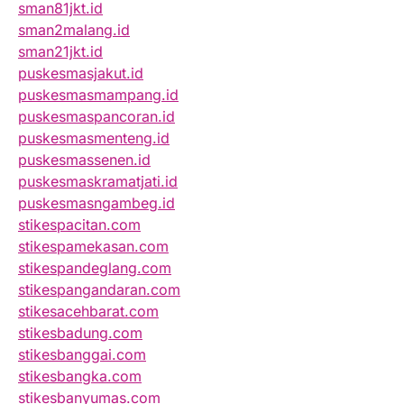
sman81jkt.id
sman2malang.id
sman21jkt.id
puskesmasjakut.id
puskesmasmampang.id
puskesmaspancoran.id
puskesmasmenteng.id
puskesmassenen.id
puskesmaskramatjati.id
puskesmasngambeg.id
stikespacitan.com
stikespamekasan.com
stikespandeglang.com
stikespangandaran.com
stikesacehbarat.com
stikesbadung.com
stikesbanggai.com
stikesbangka.com
stikesbanyumas.com