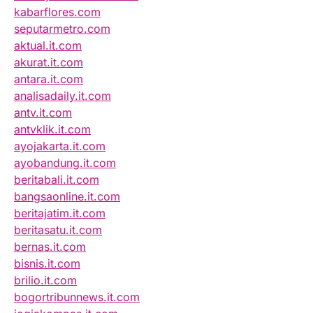
kabarflores.com
seputarmetro.com
aktual.it.com
akurat.it.com
antara.it.com
analisadaily.it.com
antv.it.com
antvklik.it.com
ayojakarta.it.com
ayobandung.it.com
beritabali.it.com
bangsaonline.it.com
beritajatim.it.com
beritasatu.it.com
bernas.it.com
bisnis.it.com
brilio.it.com
bogortribunnews.it.com