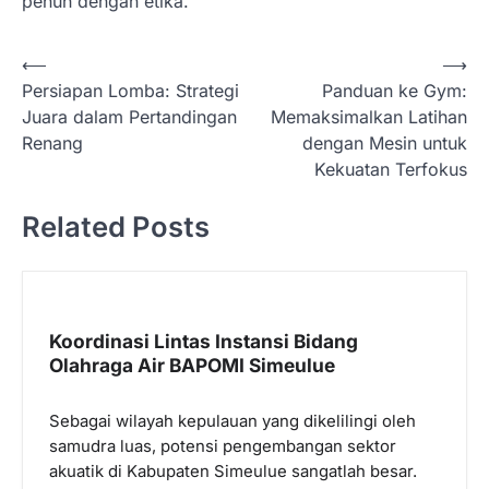
penuh dengan etika.
N
⟵
⟶
Persiapan Lomba: Strategi
Panduan ke Gym:
a
Juara dalam Pertandingan
Memaksimalkan Latihan
v
Renang
dengan Mesin untuk
i
Kekuatan Terfokus
g
Related Posts
a
s
i
p
Koordinasi Lintas Instansi Bidang
Olahraga Air BAPOMI Simeulue
o
s
Sebagai wilayah kepulauan yang dikelilingi oleh
samudra luas, potensi pengembangan sektor
akuatik di Kabupaten Simeulue sangatlah besar.