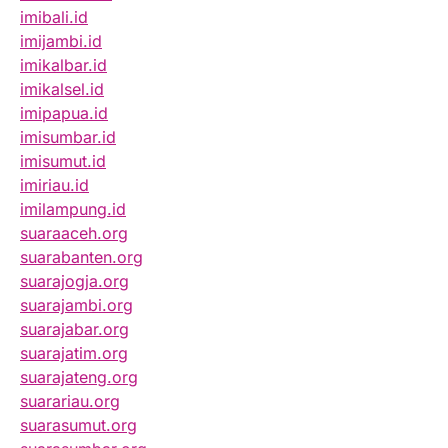
imibali.id
imijambi.id
imikalbar.id
imikalsel.id
imipapua.id
imisumbar.id
imisumut.id
imiriau.id
imilampung.id
suaraaceh.org
suarabanten.org
suarajogja.org
suarajambi.org
suarajabar.org
suarajatim.org
suarajateng.org
suarariau.org
suarasumut.org