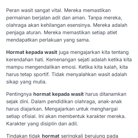
Peran wasit sangat vital. Mereka memastikan
permainan berjalan adil dan aman. Tanpa mereka,
olahraga akan kehilangan esensinya. Mereka adalah
penjaga aturan. Mereka memastikan setiap atlet
mendapatkan perlakuan yang sama.
Hormat kepada wasit
juga mengajarkan kita tentang
kerendahan hati. Kemenangan sejati adalah ketika kita
mampu mengendalikan emosi. Ketika kita kalah, kita
harus tetap sportif. Tidak menyalahkan wasit adalah
sikap yang mulia.
Pentingnya
hormat kepada wasit
harus ditanamkan
sejak dini. Dalam pendidikan olahraga, anak-anak
harus diajarkan. Mengajarkan untuk menghargai
setiap ofisial. Ini akan membentuk karakter mereka.
Karakter yang disiplin dan adil.
Tindakan tidak
hormat
seringkali berujung pada