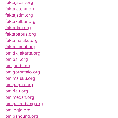
faktajabar.org
faktajateng.org
faktajatim.org
faktakalbar.org
faktariau.org
faktapapua.org
faktamaluku.org
faktasumut.org
pmidkijakarta.org
pmibali.org
pmijambi.org
pmigorontalo.org
pmimaluku.org
pmipapua.org
pmiriau.org
pmimedan.org
pmipalembang.org
pmijogja.org
pmibandung.org