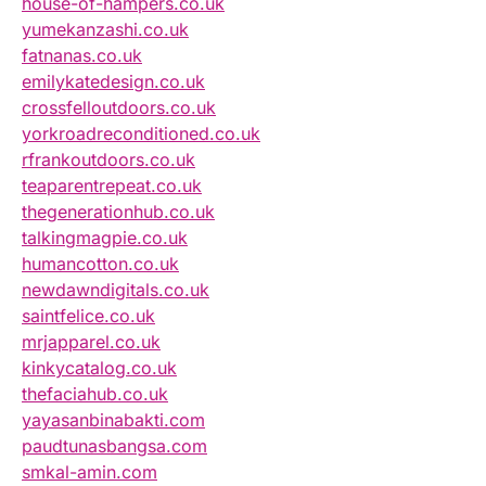
house-of-hampers.co.uk
yumekanzashi.co.uk
fatnanas.co.uk
emilykatedesign.co.uk
crossfelloutdoors.co.uk
yorkroadreconditioned.co.uk
rfrankoutdoors.co.uk
teaparentrepeat.co.uk
thegenerationhub.co.uk
talkingmagpie.co.uk
humancotton.co.uk
newdawndigitals.co.uk
saintfelice.co.uk
mrjapparel.co.uk
kinkycatalog.co.uk
thefaciahub.co.uk
yayasanbinabakti.com
paudtunasbangsa.com
smkal-amin.com