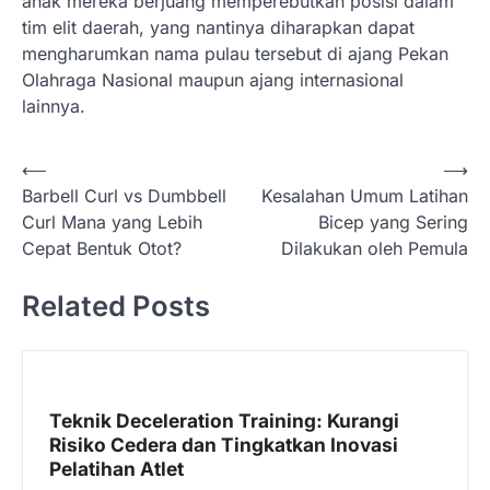
anak mereka berjuang memperebutkan posisi dalam
tim elit daerah, yang nantinya diharapkan dapat
mengharumkan nama pulau tersebut di ajang Pekan
Olahraga Nasional maupun ajang internasional
lainnya.
N
⟵
⟶
Barbell Curl vs Dumbbell
Kesalahan Umum Latihan
a
Curl Mana yang Lebih
Bicep yang Sering
v
Cepat Bentuk Otot?
Dilakukan oleh Pemula
i
Related Posts
g
a
s
i
Teknik Deceleration Training: Kurangi
p
Risiko Cedera dan Tingkatkan Inovasi
Pelatihan Atlet
o