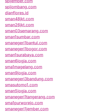
spijember.com
spijombang.com
dianflores.id
sman48jkt.com
sman26jkt.com
sman03semarang.com
sman1sumbar.com
smanegeri1bantul.com
smanegeri1bogor.com
sman1surabaya.com
sman6jogja.com
sma1magelang.com
sman9jogja.com
smanegeri3bandung.com
smasutomo1.com
sman5jogja.com
smanegeri1tangerang.com
sma1purworejo.com
smanegeri1jember.com