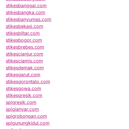
stikesbanggai.com
stikesbangka.com
stikesbanyumas.com
stikesbekasi.com
stikesblitar.com
stikesbogor.com
stikesbrebes.com
stikescianjur.com
stikesciamis.com
stikesdemak.com
stikesgarut.com
stikesgorontalo.com
stikesgowa.com
stikesgresik.com
spigresik.com
spigianyar.com
spigrobongan.com
spigunungkidul.com