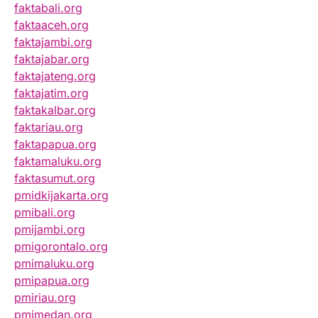
faktabali.org
faktaaceh.org
faktajambi.org
faktajabar.org
faktajateng.org
faktajatim.org
faktakalbar.org
faktariau.org
faktapapua.org
faktamaluku.org
faktasumut.org
pmidkijakarta.org
pmibali.org
pmijambi.org
pmigorontalo.org
pmimaluku.org
pmipapua.org
pmiriau.org
pmimedan.org