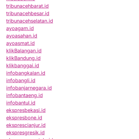
tribunacehbarat.id
tribunacehbesar.id
tribunacehselatan.id
ayoagam.id
ayoasahan.id
ayoasmat.id
klikBalangan.id
klikBandung.id
klikbanggai.id
infobangkalan.id
infobangli.id
infobanjarnegara.id
infobantaeng.id
infobantul.id
ekspresbekasi.id
ekspresbone.id
eksprescianjur.id
ekspresgresik.id