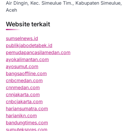
Air Dingin, Kec. Simeulue Tim., Kabupaten Simeulue,
Aceh
Website terkait
sumselnews.id
publikjabodetabek.id
pemudapancasilamedan.com
ayokalimantan.com
ayosumut.com
bangsaoffline.com
cnbcmedan.com
cnnmedan.com
cnnjakarta.com
cnbcjakarta.com
hariansumatra.com
harianikn.com
bandungtimes.com
sumutekspres.com