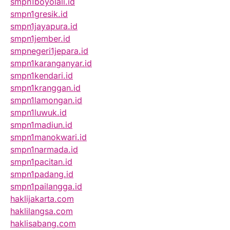
smpn1boyolali.id
smpn1gresik.id
smpn1jayapura.id
smpn1jember.id
smpnegeri1jepara.id
smpn1karanganyar.id
smpn1kendari.id
smpn1kranggan.id
smpn1lamongan.id
smpn1luwuk.id
smpn1madiun.id
smpn1manokwari.id
smpn1narmada.id
smpn1pacitan.id
smpn1padang.id
smpn1pailangga.id
haklijakarta.com
haklilangsa.com
haklisabang.com