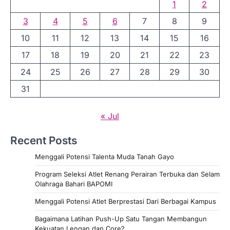
1
2
3
4
5
6
7
8
9
10
11
12
13
14
15
16
17
18
19
20
21
22
23
24
25
26
27
28
29
30
31
« Jul
Recent Posts
Menggali Potensi Talenta Muda Tanah Gayo
Program Seleksi Atlet Renang Perairan Terbuka dan Selam
Olahraga Bahari BAPOMI
Menggali Potensi Atlet Berprestasi Dari Berbagai Kampus
Bagaimana Latihan Push-Up Satu Tangan Membangun
Kekuatan Lengan dan Core?