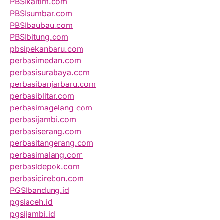
PBSIkaltim.com
PBSIsumbar.com
PBSIbaubau.com
PBSIbitung.com
pbsipekanbaru.com
perbasimedan.com
perbasisurabaya.com
perbasibanjarbaru.com
perbasiblitar.com
perbasimagelang.com
perbasijambi.com
perbasiserang.com
perbasitangerang.com
perbasimalang.com
perbasidepok.com
perbasicirebon.com
PGSIbandung.id
pgsiaceh.id
pgsijambi.id