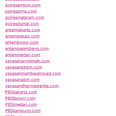
polresambon.com
polresbima.com
polresmataram.com
polresdumai.com
antamjakarta.com
antambekasi.com
antambogor.com
antampalembang.com
antammedan.com
yayasanarrohmah.com
yayasanpkbm.com
yayasanmambaulirsyad.com
yayasanabm.com
yayasandharmawanita.com
PBSIjakarta.com
PBSIbogor.com
PBSImedan.com
PBSIlampung.com