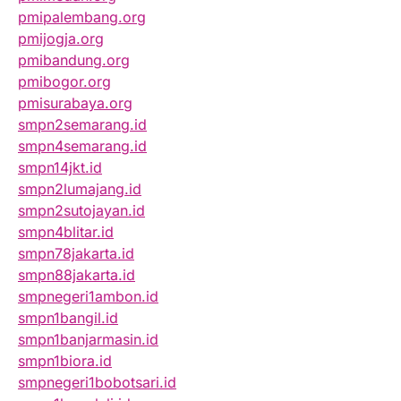
pmipalembang.org
pmijogja.org
pmibandung.org
pmibogor.org
pmisurabaya.org
smpn2semarang.id
smpn4semarang.id
smpn14jkt.id
smpn2lumajang.id
smpn2sutojayan.id
smpn4blitar.id
smpn78jakarta.id
smpn88jakarta.id
smpnegeri1ambon.id
smpn1bangil.id
smpn1banjarmasin.id
smpn1biora.id
smpnegeri1bobotsari.id