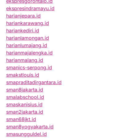
ekspresgorontalo.id
ekspresindramayu.id
harianjepara.id
hariankarawang.id
hariankediri.id
harianlamongan.id
harianlumajang.id
harianmajalengka.id
harianmalang.id
smanics-serpong.id
smakstlouis.id
smapraditadirgantara.id
sman8jakarta.id
smalabschool.id
smaskanisius.id
sman2jakarta.id
sman68jkt.id
sman8yogyakarta.id
smasungguldel.id