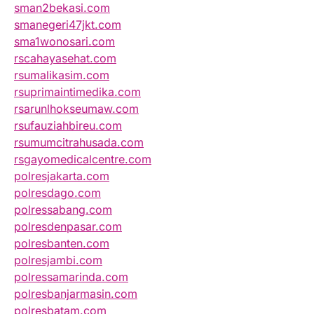
sman2bekasi.com
smanegeri47jkt.com
sma1wonosari.com
rscahayasehat.com
rsumalikasim.com
rsuprimaintimedika.com
rsarunlhokseumaw.com
rsufauziahbireu.com
rsumumcitrahusada.com
rsgayomedicalcentre.com
polresjakarta.com
polresdago.com
polressabang.com
polresdenpasar.com
polresbanten.com
polresjambi.com
polressamarinda.com
polresbanjarmasin.com
polresbatam.com