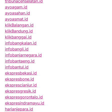
tribunacehselatan.id
ayoagam.id
ayoasahan.id
ayoasmat.id
klikBalangan.id
klikBandung.id
klikbanggai.id
infobangkalan.id
infobangli.id
infobanjarnegara.id
infobantaeng.id
infobantul.id
ekspresbekasi.id
ekspresbone.id
eksprescianjur.id
ekspresgresik.id
ekspresgorontalo.id
ekspresindramayu.id
harianjepara.id