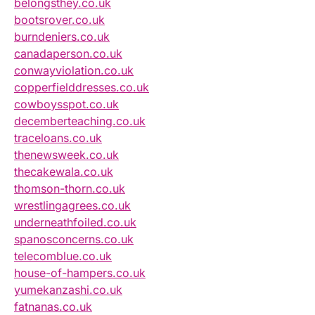
belongsthey.co.uk
bootsrover.co.uk
burndeniers.co.uk
canadaperson.co.uk
conwayviolation.co.uk
copperfielddresses.co.uk
cowboysspot.co.uk
decemberteaching.co.uk
traceloans.co.uk
thenewsweek.co.uk
thecakewala.co.uk
thomson-thorn.co.uk
wrestlingagrees.co.uk
underneathfoiled.co.uk
spanosconcerns.co.uk
telecomblue.co.uk
house-of-hampers.co.uk
yumekanzashi.co.uk
fatnanas.co.uk