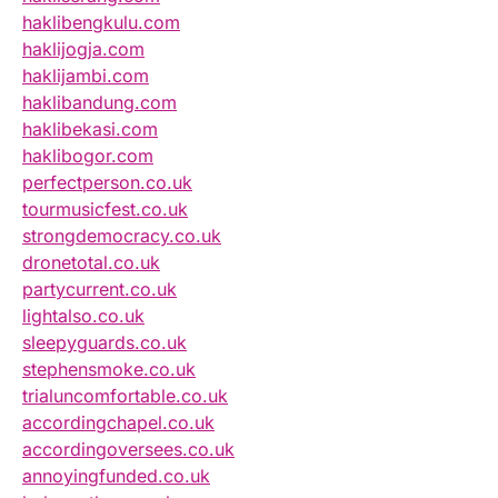
haklibengkulu.com
haklijogja.com
haklijambi.com
haklibandung.com
haklibekasi.com
haklibogor.com
perfectperson.co.uk
tourmusicfest.co.uk
strongdemocracy.co.uk
dronetotal.co.uk
partycurrent.co.uk
lightalso.co.uk
sleepyguards.co.uk
stephensmoke.co.uk
trialuncomfortable.co.uk
accordingchapel.co.uk
accordingoversees.co.uk
annoyingfunded.co.uk