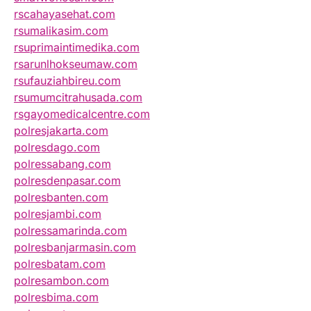
rscahayasehat.com
rsumalikasim.com
rsuprimaintimedika.com
rsarunlhokseumaw.com
rsufauziahbireu.com
rsumumcitrahusada.com
rsgayomedicalcentre.com
polresjakarta.com
polresdago.com
polressabang.com
polresdenpasar.com
polresbanten.com
polresjambi.com
polressamarinda.com
polresbanjarmasin.com
polresbatam.com
polresambon.com
polresbima.com