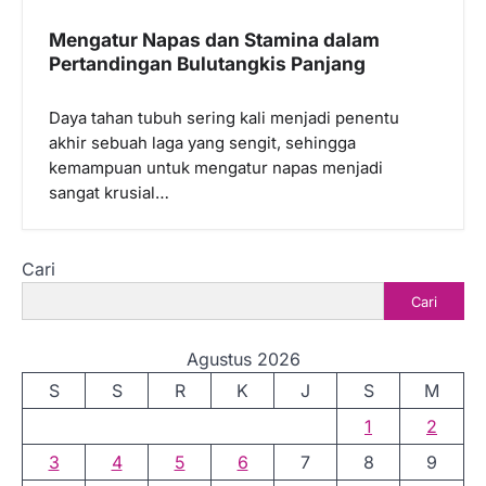
Mengatur Napas dan Stamina dalam
Pertandingan Bulutangkis Panjang
Daya tahan tubuh sering kali menjadi penentu
akhir sebuah laga yang sengit, sehingga
kemampuan untuk mengatur napas menjadi
sangat krusial…
Cari
Cari
Agustus 2026
S
S
R
K
J
S
M
1
2
3
4
5
6
7
8
9