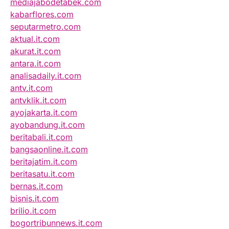
mediajabodetabek.com
kabarflores.com
seputarmetro.com
aktual.it.com
akurat.it.com
antara.it.com
analisadaily.it.com
antv.it.com
antvklik.it.com
ayojakarta.it.com
ayobandung.it.com
beritabali.it.com
bangsaonline.it.com
beritajatim.it.com
beritasatu.it.com
bernas.it.com
bisnis.it.com
brilio.it.com
bogortribunnews.it.com