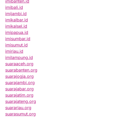
imibanten.id
imibali.id
imijambi.id
imikalbar.id
imikalsel.id
imipapua.id
imisumbar.id
imisumut.id
imiriau.id
imilampung.id
suaraaceh.org
suarabanten.org
suarajogja.org
suarajambi.org
suarajabar.org
suarajatim.org
suarajateng.org
suarariau.org
suarasumut.org