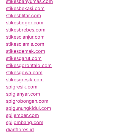
stikesbanyumas.com
stikesbekasi.com
stikesblitar.com
stikesbogor.com
stikesbrebes.com
stikescianjur.com
stikesciamis.com
stikesdemak.com
stikesgarut.com
stikesgorontalo.com
stikesgowa.com
stikesgresik.com
spigresik.com
spigianyar.com
spigrobongan.com
spigunungkidul.com
spijember.com
spijombang.com
dianflores.id