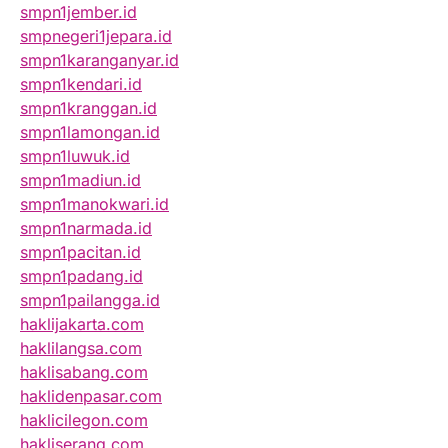
smpn1jember.id
smpnegeri1jepara.id
smpn1karanganyar.id
smpn1kendari.id
smpn1kranggan.id
smpn1lamongan.id
smpn1luwuk.id
smpn1madiun.id
smpn1manokwari.id
smpn1narmada.id
smpn1pacitan.id
smpn1padang.id
smpn1pailangga.id
haklijakarta.com
haklilangsa.com
haklisabang.com
haklidenpasar.com
haklicilegon.com
hakliserang.com