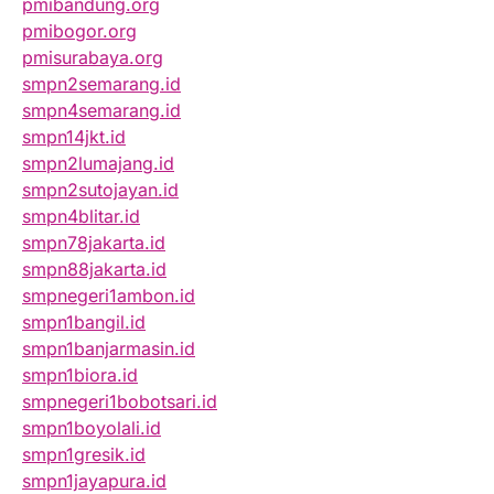
pmibandung.org
pmibogor.org
pmisurabaya.org
smpn2semarang.id
smpn4semarang.id
smpn14jkt.id
smpn2lumajang.id
smpn2sutojayan.id
smpn4blitar.id
smpn78jakarta.id
smpn88jakarta.id
smpnegeri1ambon.id
smpn1bangil.id
smpn1banjarmasin.id
smpn1biora.id
smpnegeri1bobotsari.id
smpn1boyolali.id
smpn1gresik.id
smpn1jayapura.id