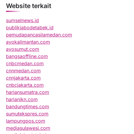
Website terkait
sumselnews.id
publikjabodetabek.id
pemudapancasilamedan.com
ayokalimantan.com
ayosumut.com
bangsaoffline.com
cnbcmedan.com
cnnmedan.com
cnnjakarta.com
cnbcjakarta.com
hariansumatra.com
harianikn.com
bandungtimes.com
sumutekspres.com
lampungpos.com
mediasulawesi.com