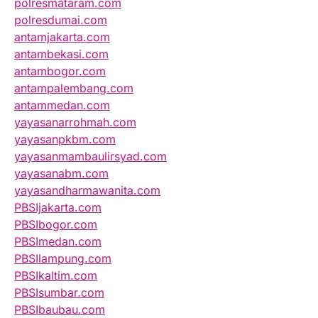
polresmataram.com
polresdumai.com
antamjakarta.com
antambekasi.com
antambogor.com
antampalembang.com
antammedan.com
yayasanarrohmah.com
yayasanpkbm.com
yayasanmambaulirsyad.com
yayasanabm.com
yayasandharmawanita.com
PBSIjakarta.com
PBSIbogor.com
PBSImedan.com
PBSIlampung.com
PBSIkaltim.com
PBSIsumbar.com
PBSIbaubau.com