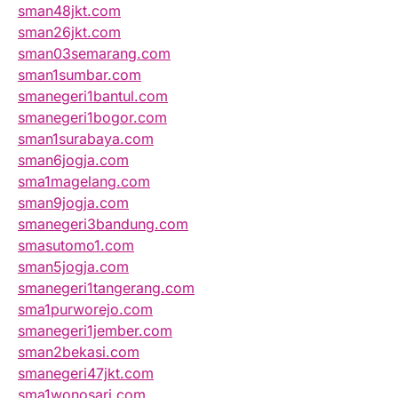
sman48jkt.com
sman26jkt.com
sman03semarang.com
sman1sumbar.com
smanegeri1bantul.com
smanegeri1bogor.com
sman1surabaya.com
sman6jogja.com
sma1magelang.com
sman9jogja.com
smanegeri3bandung.com
smasutomo1.com
sman5jogja.com
smanegeri1tangerang.com
sma1purworejo.com
smanegeri1jember.com
sman2bekasi.com
smanegeri47jkt.com
sma1wonosari.com