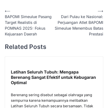
N
⟵
⟶
BAPOMI Simeulue Pasang
Dari Pulau ke Nasional:
a
Target Realistis di
Perjuangan Atlet BAPOMI
v
POMNAS 2025: Fokus
Simeulue Menembus Batas
i
Kejuaraan Daerah
Prestasi
g
Related Posts
a
s
i
p
Latihan Seluruh Tubuh: Mengapa
Berenang Sangat Efektif untuk Kebugaran
o
Optimal
s
Berenang sering disebut sebagai olahraga yang
sempurna karena kemampuannya melibatkan
Latihan Seluruh Tubuh secara bersamaan. Tidak