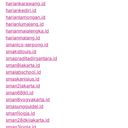
hariankarawang.id
hariankediri.id
harianlamongan.id
harianlumajang.id
harianmajalengka.id
harianmalang.id
smanics-serpong.id
smakstlouis.id
smapraditadirgantara.id
sman8jakarta.id
smalabschool.id
smaskanisius.id
sman2jakarta.id
sman68jkt.id
sman8yogyakarta.id
smasungguldel.id
sman1jogja.id
sman28dkijakarta.id
sman3jogja.id