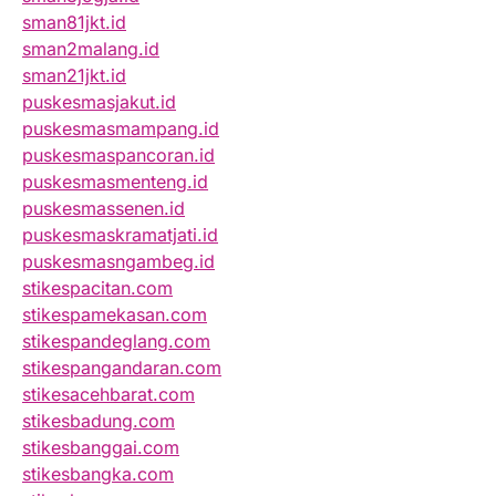
sman81jkt.id
sman2malang.id
sman21jkt.id
puskesmasjakut.id
puskesmasmampang.id
puskesmaspancoran.id
puskesmasmenteng.id
puskesmassenen.id
puskesmaskramatjati.id
puskesmasngambeg.id
stikespacitan.com
stikespamekasan.com
stikespandeglang.com
stikespangandaran.com
stikesacehbarat.com
stikesbadung.com
stikesbanggai.com
stikesbangka.com