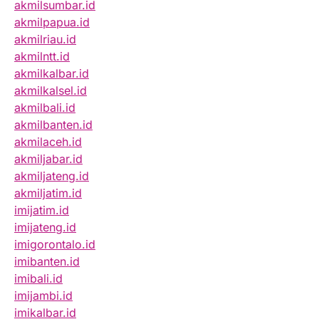
akmilsumbar.id
akmilpapua.id
akmilriau.id
akmilntt.id
akmilkalbar.id
akmilkalsel.id
akmilbali.id
akmilbanten.id
akmilaceh.id
akmiljabar.id
akmiljateng.id
akmiljatim.id
imijatim.id
imijateng.id
imigorontalo.id
imibanten.id
imibali.id
imijambi.id
imikalbar.id