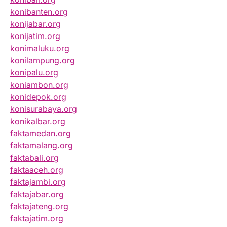
konibanten.org
konijabar.org
konijatim.org
konimaluku.org
konilampung.org
konipalu.org
koniambon.org
konidepok.org
konisurabaya.org
konikalbar.org
faktamedan.org
faktamalang.org
faktabali.org
faktaaceh.org
faktajambi.org
faktajabar.org
faktajateng.org
faktajatim.org