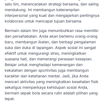
satu tim, merencanakan strategi bersama, dan saling
mendukung. Ini membangun keterampilan
interpersonal yang kuat dan mengajarkan pentingnya
kolaborasi untuk mencapai tujuan bersama.
Bermain dalam tim juga menumbuhkan rasa memiliki
dan persahabatan. Anda akan bertemu orang-orang
baru, membangun ikatan, dan berbagi pengalaman
suka dan duka di lapangan. Aspek sosial ini sangat
efektif untuk mengurangi stres, meningkatkan
suasana hati, dan memerangi perasaan kesepian.
Belajar untuk menghadapi kemenangan dan
kekalahan dengan sportivitas juga membangun
karakter dan ketahanan mental. Jadi, jika Anda
mencari aktivitas yang meningkatkan kesehatan fisik
sekaligus memperkaya kehidupan sosial Anda,
bermain sepak bola secara rutin adalah pilihan yang
tepat.