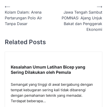
N
⟵
⟶
Kolam Dalam: Arena
Jawa Tengah Sambut
a
Pertarungan Polo Air
POMNAS: Ajang Unjuk
v
Tanpa Dasar
Bakat dan Penggerak
i
Ekonomi
g
Related Posts
a
s
i
p
Kesalahan Umum Latihan Bicep yang
Sering Dilakukan oleh Pemula
o
s
Semangat yang tinggi di awal bergabung dengan
tempat kebugaran sering kali tidak dibarengi
dengan pemahaman teknik yang memadai.
Terdapat beberapa…