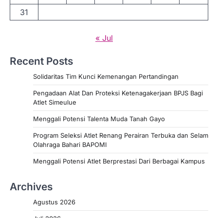
31
« Jul
Recent Posts
Solidaritas Tim Kunci Kemenangan Pertandingan
Pengadaan Alat Dan Proteksi Ketenagakerjaan BPJS Bagi
Atlet Simeulue
Menggali Potensi Talenta Muda Tanah Gayo
Program Seleksi Atlet Renang Perairan Terbuka dan Selam
Olahraga Bahari BAPOMI
Menggali Potensi Atlet Berprestasi Dari Berbagai Kampus
Archives
Agustus 2026