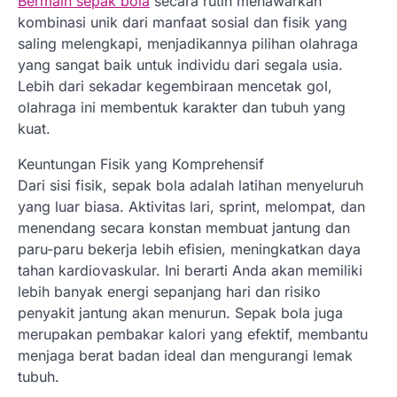
Bermain sepak bola
secara rutin menawarkan
kombinasi unik dari manfaat sosial dan fisik yang
saling melengkapi, menjadikannya pilihan olahraga
yang sangat baik untuk individu dari segala usia.
Lebih dari sekadar kegembiraan mencetak gol,
olahraga ini membentuk karakter dan tubuh yang
kuat.
Keuntungan Fisik yang Komprehensif
Dari sisi fisik, sepak bola adalah latihan menyeluruh
yang luar biasa. Aktivitas lari, sprint, melompat, dan
menendang secara konstan membuat jantung dan
paru-paru bekerja lebih efisien, meningkatkan daya
tahan kardiovaskular. Ini berarti Anda akan memiliki
lebih banyak energi sepanjang hari dan risiko
penyakit jantung akan menurun. Sepak bola juga
merupakan pembakar kalori yang efektif, membantu
menjaga berat badan ideal dan mengurangi lemak
tubuh.