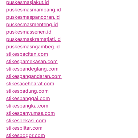
puskesmasjakut.id
puskesmasmampang.id
puskesmaspancoran.id
puskesmasmenteng.id
puskesmassenen.id
puskesmaskramatjati.id
puskesmasngambeg.id
stikespacitan.com
stikespamekasan.com
stikespandeglang.com
stikespangandaran.com
stikesacehbarat.com
stikesbadung.com
stikesbanggai.com
stikesbangka.com
stikesbanyumas.com
stikesbekasi.com
stikesblitar.com
stikesbogor.com