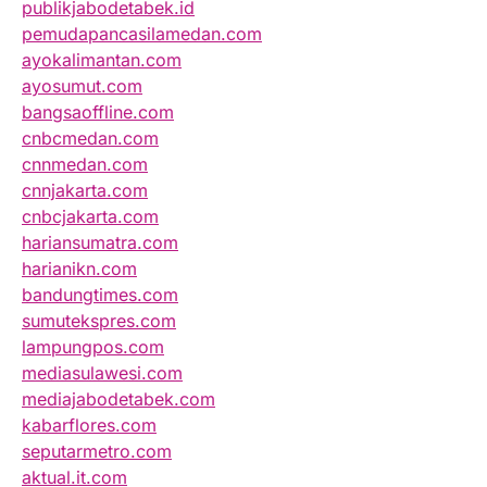
publikjabodetabek.id
pemudapancasilamedan.com
ayokalimantan.com
ayosumut.com
bangsaoffline.com
cnbcmedan.com
cnnmedan.com
cnnjakarta.com
cnbcjakarta.com
hariansumatra.com
harianikn.com
bandungtimes.com
sumutekspres.com
lampungpos.com
mediasulawesi.com
mediajabodetabek.com
kabarflores.com
seputarmetro.com
aktual.it.com