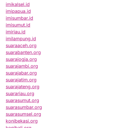
imikalsel.id
imipapua.id
imisumbar.id
imisumut.id
imiriau.id
imilampung.id
suaraaceh.org
suarabanten.org
suarajogja.org
suarajambi.org
suarajabar.org
suarajatim.org
suarajateng.org
suarariau.org
suarasumut.org
suarasumbar.org
suarasumsel.org
konibekasi.org
konibali.org