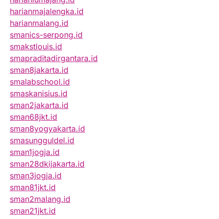
harianmajalengka.id
harianmalang.id
smanics-serpong.id
smakstlouis.id
smapraditadirgantara.id
sman8jakarta.id
smalabschool.id
smaskanisius.id
sman2jakarta.id
sman68jkt.id
sman8yogyakarta.id
smasungguldel.id
sman1jogja.id
sman28dkijakarta.id
sman3jogja.id
sman81jkt.id
sman2malang.id
sman21jkt.id