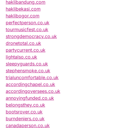
haklibandung.com
haklibekasi.com
haklibogor.com
perfectperson.co.uk
tourmusicfest.co.uk
strongdemocracy.co.uk
dronetotal.co.uk
partycurrent.co.uk
lightalso.co.uk
sleepyguards.co.uk
stephensmoke.co.uk
trialuncomfortable.co.uk
accordingchapel.co.uk
accordingoversees.co.uk
annoyingfunded.co.uk
belongsthey.co.uk
bootsrover.co.uk
burndeniers.co.uk
canadaperson.co.uk