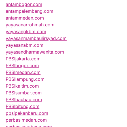
antambogor.com
antampalembang.com
antammedan.com
yayasanarrohmah.com
yayasanpkbm.com
yayasanmambaulirsyad.com
yayasanabm.com
yayasandharmawanita.com
PBSIjakarta.com
PBSIbogor.com
PBSImedan.com
PBSIlampung.com
PBSIkaltim.com
PBSIsumbar.com
PBSIbaubau.com
PBSIbitung.com
pbsipekanbaru.com
perbasimedan.com
perbasisurabaya.com