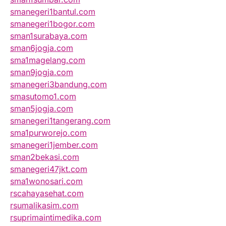
smanegeri1bantul.com
smanegeri1bogor.com
sman1surabaya.com
sman6jogja.com
sma1magelang.com
sman9jogja.com
smanegeri3bandung.com
smasutomo1.com
sman5jogja.com
smanegeri1tangerang.com
sma1purworejo.com
smanegeri1jember.com
sman2bekasi.com
smanegeri47jkt.com
sma1wonosari.com
rscahayasehat.com
rsumalikasim.com
rsuprimaintimedika.com