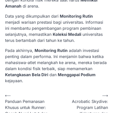
dengan kondisi fisik mereka saat harus
Memikul
Amanah
di arena.
Data yang dikumpulkan dari
Monitoring Rutin
menjadi warisan prestasi bagi universitas. Informasi
ini membantu pengembangan program pembinaan
selanjutnya, memastikan
Koleksi Medali
universitas
terus bertambah dari tahun ke tahun.
Pada akhirnya,
Monitoring Rutin
adalah investasi
penting dalam performa. Ini menjamin bahwa ketika
mahasiswa-atlet melangkah ke arena, mereka berada
dalam kondisi fisik terbaik, siap memamerkan
Ketangkasan Bela Diri
dan
Menggapai Podium
kejayaan.
N
⟵
⟶
Panduan Pemanasan
Acrobatic Skydive:
a
Khusus untuk Runner:
Program Latihan
v