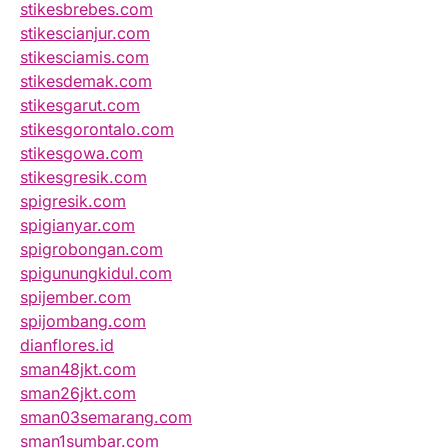
stikesbrebes.com
stikescianjur.com
stikesciamis.com
stikesdemak.com
stikesgarut.com
stikesgorontalo.com
stikesgowa.com
stikesgresik.com
spigresik.com
spigianyar.com
spigrobongan.com
spigunungkidul.com
spijember.com
spijombang.com
dianflores.id
sman48jkt.com
sman26jkt.com
sman03semarang.com
sman1sumbar.com