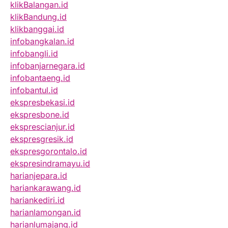
klikBalangan.id
klikBandung.id
klikbanggai.id
infobangkalan.id
infobangli.id
infobanjarnegara.id
infobantaeng.id
infobantul.id
ekspresbekasi.id
ekspresbone.id
eksprescianjur.id
ekspresgresik.id
ekspresgorontalo.id
ekspresindramayu.id
harianjepara.id
hariankarawang.id
hariankediri.id
harianlamongan.id
harianlumajang.id