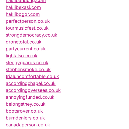
haklibandung.com
haklibekasi.com
haklibogor.com
perfectperson.co.uk
tourmusicfest.co.uk
strongdemocracy.co.uk
dronetotal.co.uk
partycurrent.co.uk
lightalso.co.uk
sleepyguards.co.uk
stephensmoke.co.uk
trialuncomfortable.co.uk
accordingchapel.co.uk
accordingoversees.co.uk
annoyingfunded.co.uk
belongsthey.co.uk
bootsrover.co.uk
burndeniers.co.uk
canadaperson.co.uk