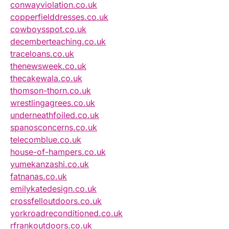
conwayviolation.co.uk
copperfielddresses.co.uk
cowboysspot.co.uk
decemberteaching.co.uk
traceloans.co.uk
thenewsweek.co.uk
thecakewala.co.uk
thomson-thorn.co.uk
wrestlingagrees.co.uk
underneathfoiled.co.uk
spanosconcerns.co.uk
telecomblue.co.uk
house-of-hampers.co.uk
yumekanzashi.co.uk
fatnanas.co.uk
emilykatedesign.co.uk
crossfelloutdoors.co.uk
yorkroadreconditioned.co.uk
rfrankoutdoors.co.uk