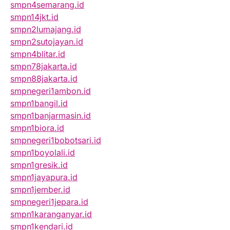
smpn4semarang.id
smpn14jkt.id
smpn2lumajang.id
smpn2sutojayan.id
smpn4blitar.id
smpn78jakarta.id
smpn88jakarta.id
smpnegeri1ambon.id
smpn1bangil.id
smpn1banjarmasin.id
smpn1biora.id
smpnegeri1bobotsari.id
smpn1boyolali.id
smpn1gresik.id
smpn1jayapura.id
smpn1jember.id
smpnegeri1jepara.id
smpn1karanganyar.id
smpn1kendari.id