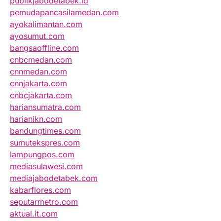
publikjabodetabek.id
pemudapancasilamedan.com
ayokalimantan.com
ayosumut.com
bangsaoffline.com
cnbcmedan.com
cnnmedan.com
cnnjakarta.com
cnbcjakarta.com
hariansumatra.com
harianikn.com
bandungtimes.com
sumutekspres.com
lampungpos.com
mediasulawesi.com
mediajabodetabek.com
kabarflores.com
seputarmetro.com
aktual.it.com