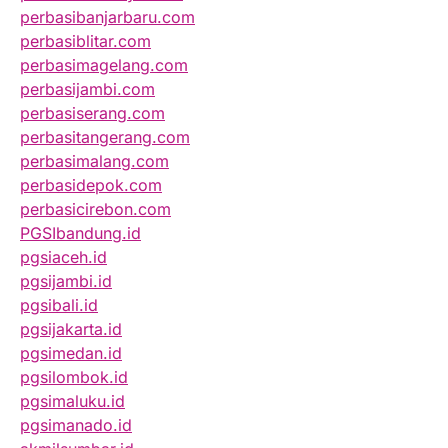
perbasibanjarbaru.com
perbasiblitar.com
perbasimagelang.com
perbasijambi.com
perbasiserang.com
perbasitangerang.com
perbasimalang.com
perbasidepok.com
perbasicirebon.com
PGSIbandung.id
pgsiaceh.id
pgsijambi.id
pgsibali.id
pgsijakarta.id
pgsimedan.id
pgsilombok.id
pgsimaluku.id
pgsimanado.id