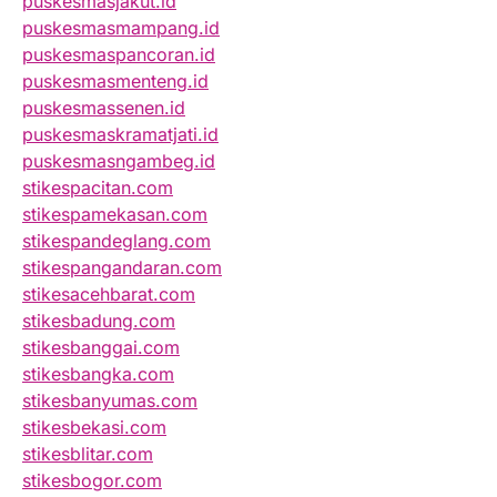
puskesmasjakut.id
puskesmasmampang.id
puskesmaspancoran.id
puskesmasmenteng.id
puskesmassenen.id
puskesmaskramatjati.id
puskesmasngambeg.id
stikespacitan.com
stikespamekasan.com
stikespandeglang.com
stikespangandaran.com
stikesacehbarat.com
stikesbadung.com
stikesbanggai.com
stikesbangka.com
stikesbanyumas.com
stikesbekasi.com
stikesblitar.com
stikesbogor.com