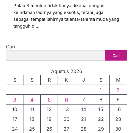
Pulau Simeulue tidak hanya dikenal dengan
keindahan lautnya yang eksotis, tetapi juga
sebagai tempat lahirnya talenta-talenta muda yang
tangguh di…
Cari
Cari
Agustus 2026
S
S
R
K
J
S
M
1
2
3
4
5
6
7
8
9
10
11
12
13
14
15
16
17
18
19
20
21
22
23
24
25
26
27
28
29
30