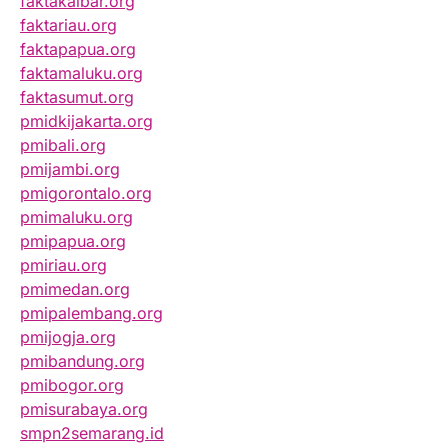
faktakalbar.org
faktariau.org
faktapapua.org
faktamaluku.org
faktasumut.org
pmidkijakarta.org
pmibali.org
pmijambi.org
pmigorontalo.org
pmimaluku.org
pmipapua.org
pmiriau.org
pmimedan.org
pmipalembang.org
pmijogja.org
pmibandung.org
pmibogor.org
pmisurabaya.org
smpn2semarang.id