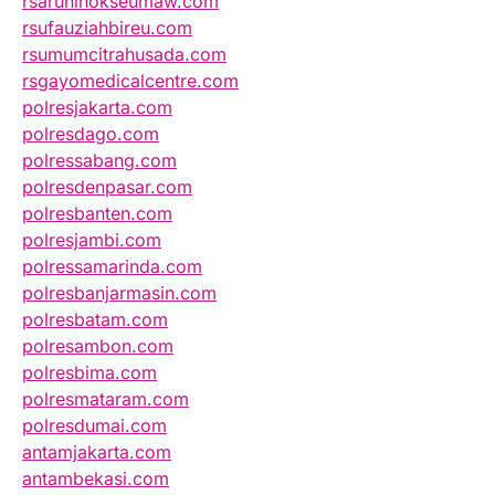
rsarunlhokseumaw.com
rsufauziahbireu.com
rsumumcitrahusada.com
rsgayomedicalcentre.com
polresjakarta.com
polresdago.com
polressabang.com
polresdenpasar.com
polresbanten.com
polresjambi.com
polressamarinda.com
polresbanjarmasin.com
polresbatam.com
polresambon.com
polresbima.com
polresmataram.com
polresdumai.com
antamjakarta.com
antambekasi.com