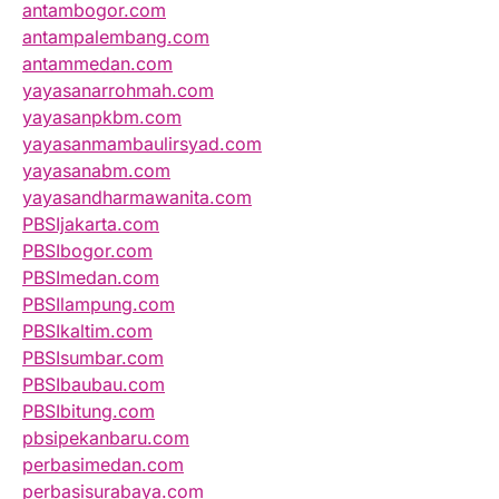
antambogor.com
antampalembang.com
antammedan.com
yayasanarrohmah.com
yayasanpkbm.com
yayasanmambaulirsyad.com
yayasanabm.com
yayasandharmawanita.com
PBSIjakarta.com
PBSIbogor.com
PBSImedan.com
PBSIlampung.com
PBSIkaltim.com
PBSIsumbar.com
PBSIbaubau.com
PBSIbitung.com
pbsipekanbaru.com
perbasimedan.com
perbasisurabaya.com