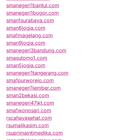
smanegeri1bantul.com
smanegeri1bogor.com
sman1surabaya.com
sman6jogja.com
sma1magelang.com
sman9jogja.com
smanegeri3bandung.com
smasutomo1.com
sman5jogja.com
smanegeri1tangerang.com
sma1purworejo.com
smanegeri1jember.com
sman2bekasi.com
smanegeri47jkt.com
sma1wonosari.com
rscahayasehat.com
rsumalikasim.com
rsuprimaintimedika.com