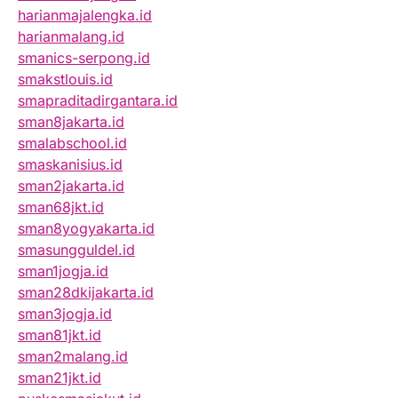
harianmajalengka.id
harianmalang.id
smanics-serpong.id
smakstlouis.id
smapraditadirgantara.id
sman8jakarta.id
smalabschool.id
smaskanisius.id
sman2jakarta.id
sman68jkt.id
sman8yogyakarta.id
smasungguldel.id
sman1jogja.id
sman28dkijakarta.id
sman3jogja.id
sman81jkt.id
sman2malang.id
sman21jkt.id