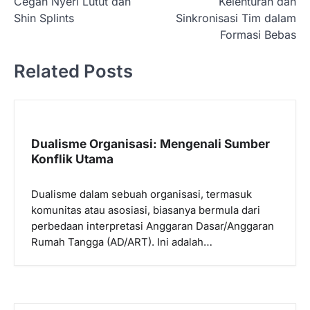
Cegah Nyeri Lutut dan
Kelenturan dan
i
Shin Splints
Sinkronisasi Tim dalam
Formasi Bebas
g
a
Related Posts
s
i
p
Dualisme Organisasi: Mengenali Sumber
o
Konflik Utama
s
Dualisme dalam sebuah organisasi, termasuk
komunitas atau asosiasi, biasanya bermula dari
perbedaan interpretasi Anggaran Dasar/Anggaran
Rumah Tangga (AD/ART). Ini adalah…