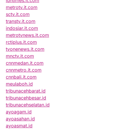
idntimes.it.com
metrotv.it.com
sctv.it.com
transtv.it.com
indosiar.it.com
metrotvnews.it.com
rctiplus.it.com
tvonenews.it.com
mnctv.it.com
cnnmedan.it.com
cnnmetro.it.com
cnnbali.it.com
meulaboh.id
tribunacehbarat.id
tribunacehbesar.id
tribunacehselatan.id
ayoagam.id
ayoasahan.id
ayoasmat.id