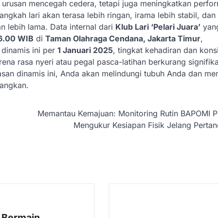
 urusan mencegah cedera, tetapi juga meningkatkan perfo
angkah lari akan terasa lebih ringan, irama lebih stabil, da
lebih lama. Data internal dari
Klub Lari ‘Pelari Juara’
yan
6.00 WIB
di
Taman Olahraga Cendana, Jakarta Timur
,
dinamis ini per
1 Januari 2025
, tingkat kehadiran dan kons
rena rasa nyeri atau pegal pasca-latihan berkurang signifik
an dinamis ini, Anda akan melindungi tubuh Anda dan me
nangkan.
Memantau Kemajuan: Monitoring Rutin BAPOMI Pr
Mengukur Kesiapan Fisik Jelang Perta
i Bermain