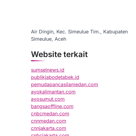
Air Dingin, Kec. Simeulue Tim., Kabupaten
Simeulue, Aceh
Website terkait
sumselnews.id
publikjabodetabek.id
pemudapancasilamedan.com
ayokalimantan.com
ayosumut.com
bangsaoffline.com
cnbcmedan.com
cnnmedan.com
cnnjakarta.com
cnbcjakarta.com