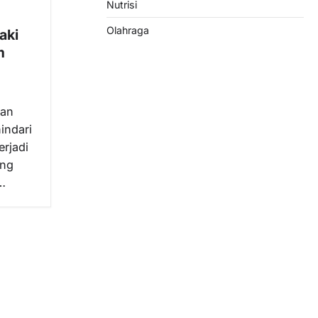
Nutrisi
Olahraga
aki
m
kan
indari
erjadi
ang
n…