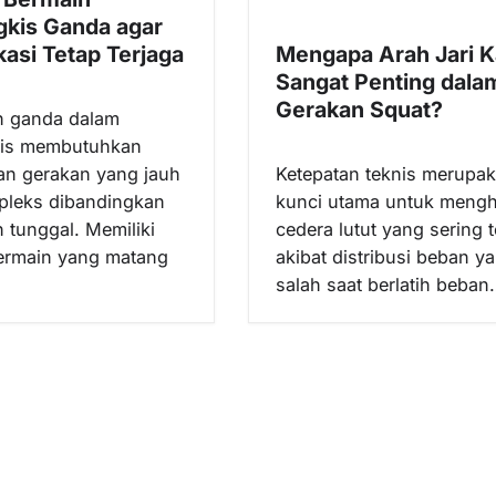
gkis Ganda agar
asi Tetap Terjaga
Mengapa Arah Jari K
Sangat Penting dala
Gerakan Squat?
n ganda dalam
kis membutuhkan
an gerakan yang jauh
Ketepatan teknis merupa
pleks dibandingkan
kunci utama untuk mengh
 tunggal. Memiliki
cedera lutut yang sering t
bermain yang matang
akibat distribusi beban y
salah saat berlatih beba