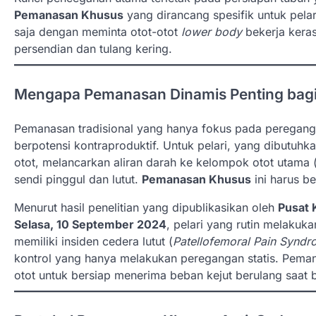
Pemanasan Khusus
yang dirancang spesifik untuk pela
saja dengan meminta otot-otot
lower body
bekerja kera
persendian dan tulang kering.
Mengapa Pemanasan Dinamis Penting bagi 
Pemanasan tradisional yang hanya fokus pada peregangan
berpotensi kontraproduktif. Untuk pelari, yang dibutuh
otot, melancarkan aliran darah ke kelompok otot utama
sendi pinggul dan lutut.
Pemanasan Khusus
ini harus be
Menurut hasil penelitian yang dipublikasikan oleh
Pusat 
Selasa, 10 September 2024
, pelari yang rutin melaku
memiliki insiden cedera lutut (
Patellofemoral Pain Synd
kontrol yang hanya melakukan peregangan statis. Peman
otot untuk bersiap menerima beban kejut berulang saat b