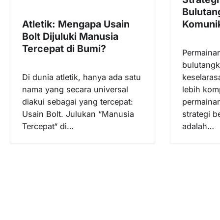
i
Bulutan
p
Atletik: Mengapa Usain
Komunik
o
Bolt Dijuluki Manusia
s
Tercepat di Bumi?
Permaina
bulutang
Di dunia atletik, hanya ada satu
keselaras
nama yang secara universal
lebih kom
diakui sebagai yang tercepat:
permainan
Usain Bolt. Julukan “Manusia
strategi 
Tercepat“ di…
adalah…