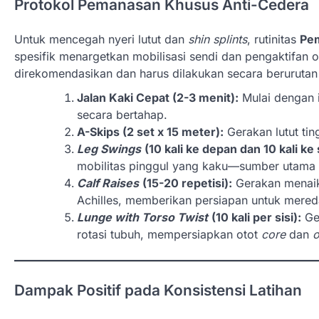
Protokol Pemanasan Khusus Anti-Cedera
Untuk mencegah nyeri lutut dan
shin splints
, rutinitas
Pe
spesifik menargetkan mobilisasi sendi dan pengaktifan ot
direkomendasikan dan harus dilakukan secara berurutan
Jalan Kaki Cepat (2-3 menit):
Mulai dengan i
secara bertahap.
A-Skips (2 set x 15 meter):
Gerakan lutut ti
Leg Swings
(10 kali ke depan dan 10 kali ke
mobilitas pinggul yang kaku—sumber utama 
Calf Raises
(15-20 repetisi):
Gerakan menaikk
Achilles, memberikan persiapan untuk mer
Lunge with Torso Twist
(10 kali per sisi):
Ge
rotasi tubuh, mempersiapkan otot
core
dan
o
Dampak Positif pada Konsistensi Latihan