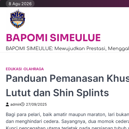
Skip
8 Agu 2026
to
content
BAPOMI SIMEULUE
BAPOMI SIMEULUE: Mewujudkan Prestasi, Menggali
EDUKASI
OLAHRAGA
Panduan Pemanasan Khusu
Lutut dan Shin Splints
admin
27/09/2025
Bagi para pelari, baik amatir maupun maraton, lari buka
dan menghindari cedera. Sayangnya, dua momok cedera 
Kunci pencegahan utama terletak pada persiapan tubuh 