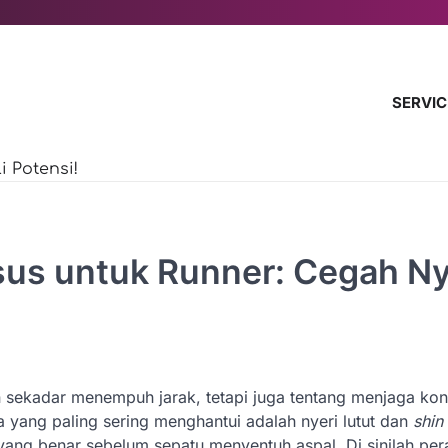
SERVIC
 Potensi!
s untuk Runner: Cegah Ny
n sekadar menempuh jarak, tetapi juga tentang menjaga kon
yang paling sering menghantui adalah nyeri lutut dan
shin 
yang benar sebelum sepatu menyentuh aspal. Di sinilah per