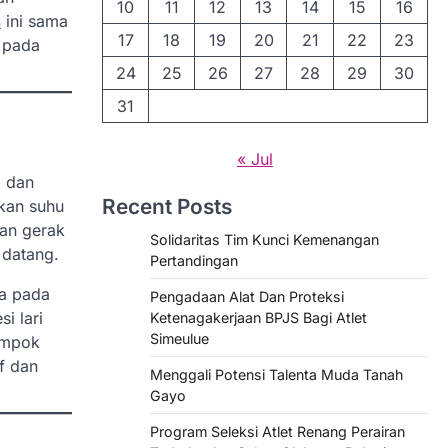
10
11
12
13
14
15
16
s
ini sama
17
18
19
20
21
22
23
 pada
24
25
26
27
28
29
30
31
« Jul
g dan
Recent Posts
tkan suhu
uan gerak
Solidaritas Tim Kunci Kemenangan
 datang.
Pertandingan
ga pada
Pengadaan Alat Dan Proteksi
i lari
Ketenagakerjaan BPJS Bagi Atlet
Simeulue
ompok
f dan
Menggali Potensi Talenta Muda Tanah
Gayo
Program Seleksi Atlet Renang Perairan