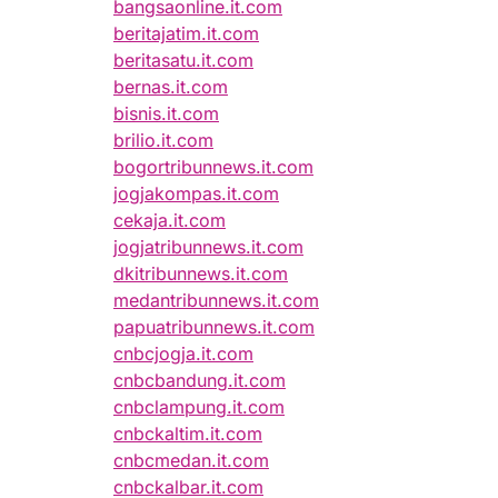
bangsaonline.it.com
beritajatim.it.com
beritasatu.it.com
bernas.it.com
bisnis.it.com
brilio.it.com
bogortribunnews.it.com
jogjakompas.it.com
cekaja.it.com
jogjatribunnews.it.com
dkitribunnews.it.com
medantribunnews.it.com
papuatribunnews.it.com
cnbcjogja.it.com
cnbcbandung.it.com
cnbclampung.it.com
cnbckaltim.it.com
cnbcmedan.it.com
cnbckalbar.it.com