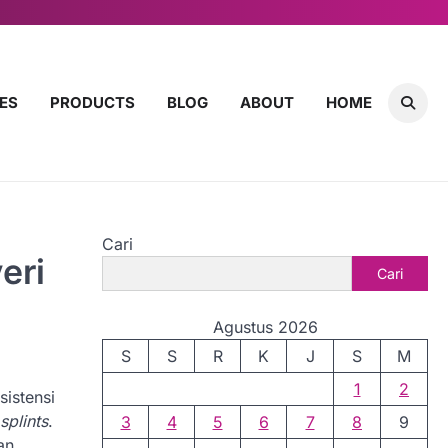
ES
PRODUCTS
BLOG
ABOUT
HOME
Cari
eri
Cari
Agustus 2026
S
S
R
K
J
S
M
1
2
sistensi
splints
.
3
4
5
6
7
8
9
an