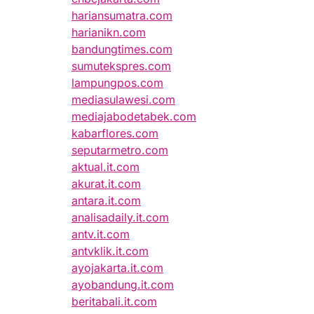
hariansumatra.com
harianikn.com
bandungtimes.com
sumutekspres.com
lampungpos.com
mediasulawesi.com
mediajabodetabek.com
kabarflores.com
seputarmetro.com
aktual.it.com
akurat.it.com
antara.it.com
analisadaily.it.com
antv.it.com
antvklik.it.com
ayojakarta.it.com
ayobandung.it.com
beritabali.it.com