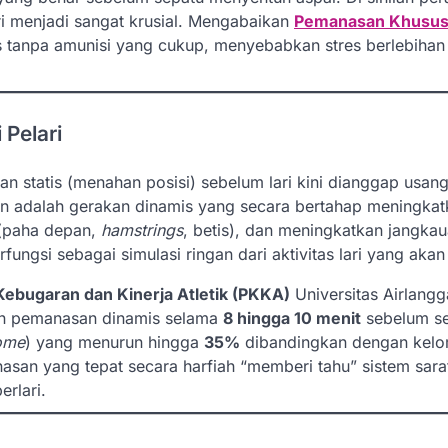
ri menjadi sangat krusial. Mengabaikan
Pemanasan Khusu
s tanpa amunisi yang cukup, menyebabkan stres berlebihan
Pelari
 statis (menahan posisi) sebelum lari kini dianggap usan
kan adalah gerakan dinamis yang secara bertahap meningka
 (paha depan,
hamstrings
, betis), dan meningkatkan jangka
rfungsi sebagai simulasi ringan dari aktivitas lari yang akan
Kebugaran dan Kinerja Atletik (PKKA)
Universitas Airlang
kan pemanasan dinamis selama
8 hingga 10 menit
sebelum ses
rome
) yang menurun hingga
35%
dibandingkan dengan kel
asan yang tepat secara harfiah “memberi tahu” sistem sara
erlari.