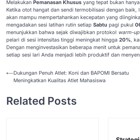
Melakukan
Pemanasan Khusus
yang tepat bukan hanya
Ketika otot hangat dan sendi termobilisasi dengan baik, l
akan mampu mempertahankan kecepatan yang diinginkan 
mengadakan sesi latihan rutin setiap
Sabtu
pagi pukul
0
menunjukkan bahwa sejak diwajibkan protokol
warm-up
pelari di sesi intensitas tinggi meningkat hingga
20%
, ka
Dengan menginvestasikan beberapa menit untuk pemanas
setiap sesi lari Anda menjadi lebih produktif dan menye
N
⟵
Dukungan Penuh Atlet: Koni dan BAPOMI Bersatu
Meningkatkan Kualitas Atlet Mahasiswa
a
v
Related Posts
i
g
a
s
Strateg