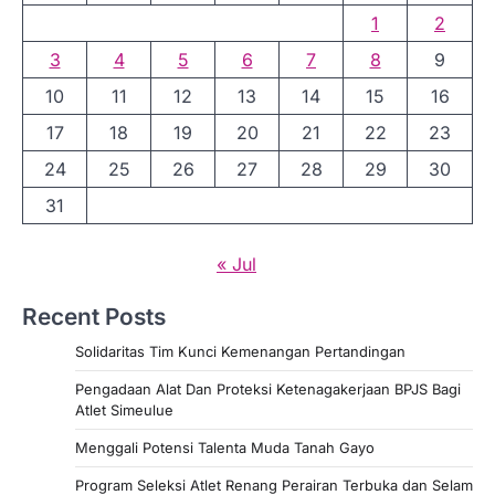
1
2
3
4
5
6
7
8
9
10
11
12
13
14
15
16
17
18
19
20
21
22
23
24
25
26
27
28
29
30
31
« Jul
Recent Posts
Solidaritas Tim Kunci Kemenangan Pertandingan
Pengadaan Alat Dan Proteksi Ketenagakerjaan BPJS Bagi
Atlet Simeulue
Menggali Potensi Talenta Muda Tanah Gayo
Program Seleksi Atlet Renang Perairan Terbuka dan Selam