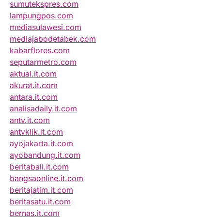
sumutekspres.com
lampungpos.com
mediasulawesi.com
mediajabodetabek.com
kabarflores.com
seputarmetro.com
aktual.it.com
akurat.it.com
antara.it.com
analisadaily.it.com
antv.it.com
antvklik.it.com
ayojakarta.it.com
ayobandung.it.com
beritabali.it.com
bangsaonline.it.com
beritajatim.it.com
beritasatu.it.com
bernas.it.com