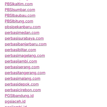
PBSIkaltim.com
PBSIsumbar.com
PBSIbaubau.com
PBSIbitung.com
pbsipekanbaru.com
perbasimedan.com
perbasisurabaya.com
perbasibanjarbaru.com
perbasiblitar.com
perbasimagelang.com
perbasijambi.com
perbasiserang.com
perbasitangerang.com
perbasimalang.com
perbasidepok.com
perbasicirebon.com
PGSIbandung.id
pgsiaceh.id