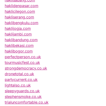
haklisabang.com
haklidenpasar.com
haklicilegon.com
hakliserang.com
haklibengkulu.com
haklijogja.com
haklijambi.com
haklibandung.com
haklibekasi.com
haklibogor.com
perfectperson.co.uk
tourmusicfest.co.uk
strongdemocracy.co.uk
dronetotal.co.uk
partycurrent.co.uk
lightalso.co.uk
sleepyguards.co.uk
stephensmoke.co.uk
trialuncomfortable.co.uk