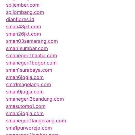
spijember.com
spijombang.com
dianflores.id
sman48jkt.com
sman26jkt.com
sman03semarang.com
sman1sumbar.com
smanegeri1bantul.com
smanegeri1bogor.com
sman1surabaya.com
sman6jogja.com
sma1magelang.com
sman9jogja.com
smanegeri3bandung.com
smasutomo1.com
sman5jogja.com
smanegeri1tangerang.com
sma1purworejo.com