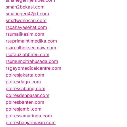
smanegeri1jember.com
sman2bekasi.com
smanegeri47jkt.com
sma1wonosari.com
rscahayasehat.com
rsumalikasim.com
rsuprimaintimedika.com
rsarunlhokseumaw.com
rsufauziahbireu.com
rsumumcitrahusada.com
rsgayomedicalcentre.com
polresjakarta.com
polresdago.com
polressabang.com
polresdenpasar.com
polresbanten.com
polresjambi.com
polressamarinda.com
polresbanjarmasin.com