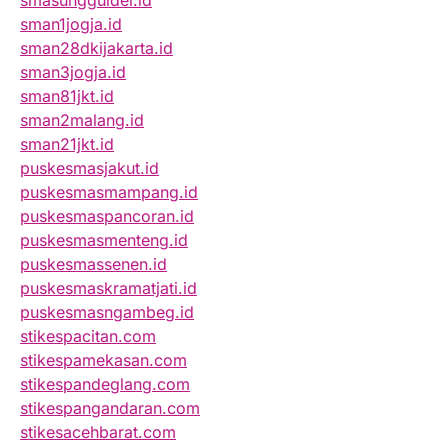
smasungguldel.id
sman1jogja.id
sman28dkijakarta.id
sman3jogja.id
sman81jkt.id
sman2malang.id
sman21jkt.id
puskesmasjakut.id
puskesmasmampang.id
puskesmaspancoran.id
puskesmasmenteng.id
puskesmassenen.id
puskesmaskramatjati.id
puskesmasngambeg.id
stikespacitan.com
stikespamekasan.com
stikespandeglang.com
stikespangandaran.com
stikesacehbarat.com