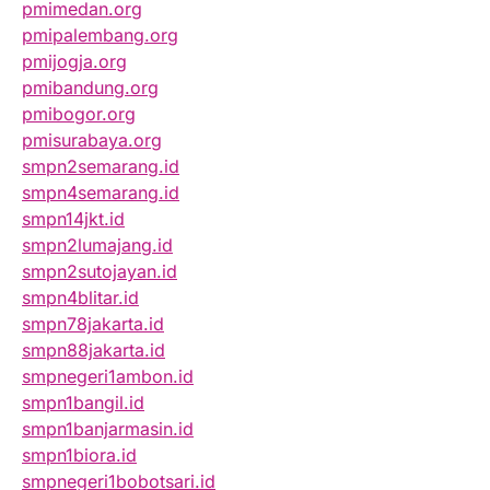
pmimedan.org
pmipalembang.org
pmijogja.org
pmibandung.org
pmibogor.org
pmisurabaya.org
smpn2semarang.id
smpn4semarang.id
smpn14jkt.id
smpn2lumajang.id
smpn2sutojayan.id
smpn4blitar.id
smpn78jakarta.id
smpn88jakarta.id
smpnegeri1ambon.id
smpn1bangil.id
smpn1banjarmasin.id
smpn1biora.id
smpnegeri1bobotsari.id