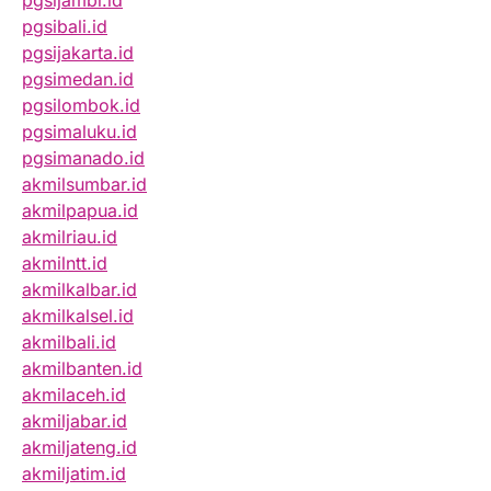
pgsijambi.id
pgsibali.id
pgsijakarta.id
pgsimedan.id
pgsilombok.id
pgsimaluku.id
pgsimanado.id
akmilsumbar.id
akmilpapua.id
akmilriau.id
akmilntt.id
akmilkalbar.id
akmilkalsel.id
akmilbali.id
akmilbanten.id
akmilaceh.id
akmiljabar.id
akmiljateng.id
akmiljatim.id