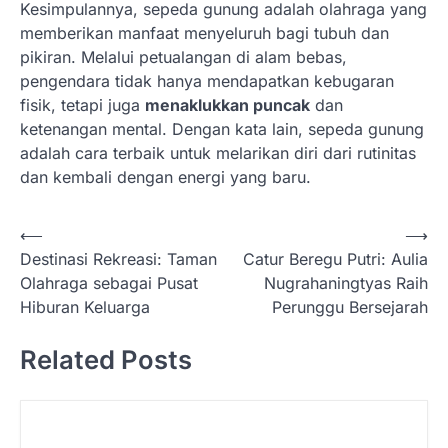
Kesimpulannya, sepeda gunung adalah olahraga yang
memberikan manfaat menyeluruh bagi tubuh dan
pikiran. Melalui petualangan di alam bebas,
pengendara tidak hanya mendapatkan kebugaran
fisik, tetapi juga
menaklukkan puncak
dan
ketenangan mental. Dengan kata lain, sepeda gunung
adalah cara terbaik untuk melarikan diri dari rutinitas
dan kembali dengan energi yang baru.
N
⟵
⟶
Destinasi Rekreasi: Taman
Catur Beregu Putri: Aulia
a
Olahraga sebagai Pusat
Nugrahaningtyas Raih
v
Hiburan Keluarga
Perunggu Bersejarah
i
Related Posts
g
a
s