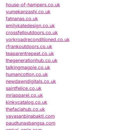
house-of-hampers.co.uk
yumekanzashi.co.uk
fatnanas.co.uk
emilykatedesign.co.uk
crossfelloutdoors.co.uk
yorkroadreconditioned.co.uk
rfrankoutdoors.co.uk
teaparentrepeat.co.uk
thegenerationhub.co.uk
talkingmagpie.co.uk
humancotton.co.uk
newdawndigitals.co.uk
saintfelice.co.uk
mrjapparel.co.uk
kinkycatalog.co.uk
thefaciahub.co.uk
yayasanbinabakti.com
paudtunasbangsa.com