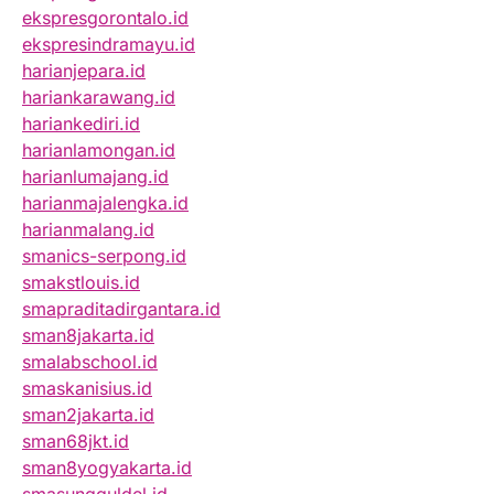
ekspresgorontalo.id
ekspresindramayu.id
harianjepara.id
hariankarawang.id
hariankediri.id
harianlamongan.id
harianlumajang.id
harianmajalengka.id
harianmalang.id
smanics-serpong.id
smakstlouis.id
smapraditadirgantara.id
sman8jakarta.id
smalabschool.id
smaskanisius.id
sman2jakarta.id
sman68jkt.id
sman8yogyakarta.id