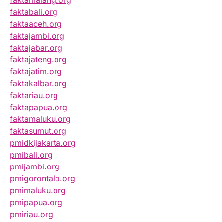
faktamalang.org
faktabali.org
faktaaceh.org
faktajambi.org
faktajabar.org
faktajateng.org
faktajatim.org
faktakalbar.org
faktariau.org
faktapapua.org
faktamaluku.org
faktasumut.org
pmidkijakarta.org
pmibali.org
pmijambi.org
pmigorontalo.org
pmimaluku.org
pmipapua.org
pmiriau.org