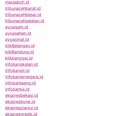
meulaboh.id
tribunacehbarat.id
tribunacehbesar.id
tribunacehselatan.id
ayoagam.id
ayoasahan.id
ayoasmat.id
klikBalangan.id
klikBandung.id
klikbanggai.id
infobangkalan.id
infobangli.id
infobanjarnegara.id
infobantaeng.id
infobantul.id
ekspresbekasi.id
ekspresbone.id
eksprescianjur.id
ekspresgresik.id