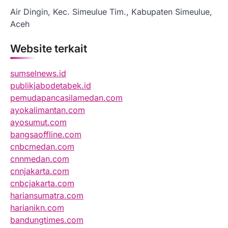
Air Dingin, Kec. Simeulue Tim., Kabupaten Simeulue,
Aceh
Website terkait
sumselnews.id
publikjabodetabek.id
pemudapancasilamedan.com
ayokalimantan.com
ayosumut.com
bangsaoffline.com
cnbcmedan.com
cnnmedan.com
cnnjakarta.com
cnbcjakarta.com
hariansumatra.com
harianikn.com
bandungtimes.com