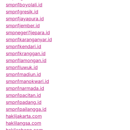
smpn1boyolali.id
smpn1gresik.id
smpn1jayapura.id
smpn1jember.id
smpnegeri1jepara.id
smpn1karanganyar.id
smpn1kendari.id
smpn1kranggan.id
smpn1lamongan.id
smpn1luwuk.id
smpn1madiun.id
smpn1manokwari.id
smpn1narmada.id
smpn1pacitan.id
smpn1padang.id
smpn1pailangga.id
haklijakarta.com
haklilangsa.com