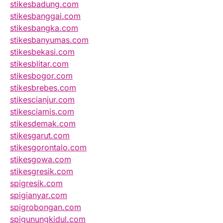
stikesbadung.com
stikesbanggai.com
stikesbangka.com
stikesbanyumas.com
stikesbekasi.com
stikesblitar.com
stikesbogor.com
stikesbrebes.com
stikescianjur.com
stikesciamis.com
stikesdemak.com
stikesgarut.com
stikesgorontalo.com
stikesgowa.com
stikesgresik.com
spigresik.com
spigianyar.com
spigrobongan.com
spigunungkidul.com