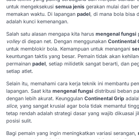
untuk mengeksekusi
semua jenis
gerakan mulai dari be
memakan waktu. Di lapangan
padel
, di mana bola bisa 
adalah kunci kemenangan.
Salah satu alasan mengapa kita harus
mengenal fungsi
p
volley
di depan net. Dengan menggunakan
Continental 
untuk memblokir bola. Kemampuan untuk menangani
se
keuntungan taktis yang besar. Pemain tidak akan kehi
permainan
padel
, setiap milidetik sangat berarti, dan 
setiap atlet.
Selain itu, memahami cara kerja teknik ini membantu pe
lapangan. Saat kita
mengenal fungsi
distribusi beban p
dengan lebih akurat. Keunggulan
Continental Grip
adala
slice
, yang sangat krusial agar bola tidak memantul tin
tetap rendah adalah strategi dasar yang wajib dikuasai 
posisi sulit.
Bagi pemain yang ingin meningkatkan variasi serangan,