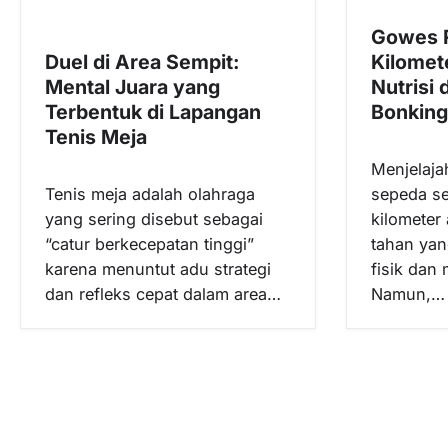
s
Gowes 
i
Duel di Area Sempit:
Kilomet
p
Mental Juara yang
Nutrisi 
o
Terbentuk di Lapangan
Bonking
s
Tenis Meja
Menjelaja
Tenis meja adalah olahraga
sepeda se
yang sering disebut sebagai
kilometer
“catur berkecepatan tinggi”
tahan yan
karena menuntut adu strategi
fisik dan 
dan refleks cepat dalam area…
Namun,…