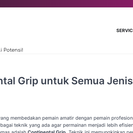
SERVIC
 Potensi!
tal Grip untuk Semua Jenis
en yang membedakan pemain amatir dengan pemain profesion
bagai teknik yang ada agar permainan menjadi lebih efisien
 emas adalah
Continental Grip
. Teknik ini memungkinkan p