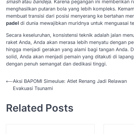
smash
atau
bandeja
. Karena pegangan ini memberikan r
menghasilkan putaran bola yang lebih kompleks. Kema
membuat transisi dari posisi menyerang ke bertahan menj
padel
di dunia mewajibkan muridnya untuk menguasai te
Secara keseluruhan, konsistensi teknik adalah jalan me
raket Anda, Anda akan merasa lebih menyatu dengan pe
hingga menjadi gerakan yang alami bagi tangan Anda.
solid, Anda akan menjadi pemain yang ditakuti di lapan
dengan penuh semangat dan dedikasi tinggi.
N
⟵
Aksi BAPOMI Simeulue: Atlet Renang Jadi Relawan
Evakuasi Tsunami
a
v
Related Posts
i
g
a