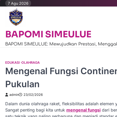
Skip
7 Agu 2026
to
content
BAPOMI SIMEULUE
BAPOMI SIMEULUE: Mewujudkan Prestasi, Menggali
EDUKASI
OLAHRAGA
Mengenal Fungsi Continen
Pukulan
admin
23/02/2026
Dalam dunia olahraga raket, fleksibilitas adalah elem
Sangat penting bagi kita untuk
mengenal fungsi
dari ber
satu teknik yang paling serbaguna dan menjadi standar