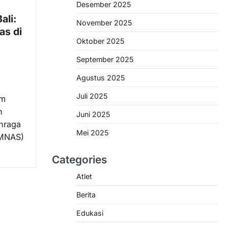
Desember 2025
ali:
November 2025
as di
Oktober 2025
September 2025
Agustus 2025
Juli 2025
am
n
Juni 2025
hraga
Mei 2025
OMNAS)
Categories
Atlet
Berita
Edukasi