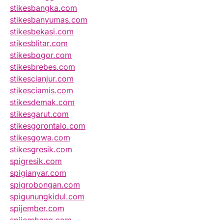
stikesbangka.com
stikesbanyumas.com
stikesbekasi.com
stikesblitar.com
stikesbogor.com
stikesbrebes.com
stikescianjur.com
stikesciamis.com
stikesdemak.com
stikesgarut.com
stikesgorontalo.com
stikesgowa.com
stikesgresik.com
spigresik.com
spigianyar.com
spigrobongan.com
spigunungkidul.com
spijember.com