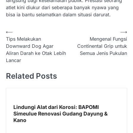
langsung bagi keselamatan publik. Prestasi seorang
atlet kini diukur dari seberapa banyak nyawa yang
bisa ia bantu selamatkan dalam situasi darurat.
N
⟵
⟶
Tips Melakukan
Mengenal Fungsi
a
Downward Dog Agar
Continental Grip untuk
v
Aliran Darah ke Otak Lebih
Semua Jenis Pukulan
i
Lancar
g
Related Posts
a
s
i
p
Lindungi Alat dari Korosi: BAPOMI
Simeulue Renovasi Gudang Dayung &
o
Kano
s