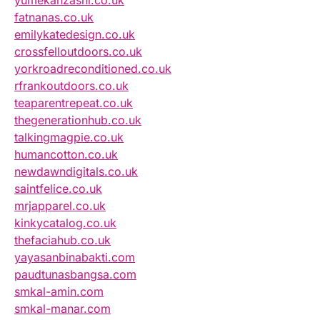
yumekanzashi.co.uk
fatnanas.co.uk
emilykatedesign.co.uk
crossfelloutdoors.co.uk
yorkroadreconditioned.co.uk
rfrankoutdoors.co.uk
teaparentrepeat.co.uk
thegenerationhub.co.uk
talkingmagpie.co.uk
humancotton.co.uk
newdawndigitals.co.uk
saintfelice.co.uk
mrjapparel.co.uk
kinkycatalog.co.uk
thefaciahub.co.uk
yayasanbinabakti.com
paudtunasbangsa.com
smkal-amin.com
smkal-manar.com