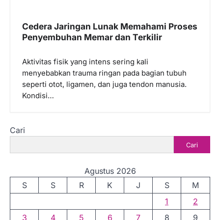
Cedera Jaringan Lunak Memahami Proses
Penyembuhan Memar dan Terkilir
Aktivitas fisik yang intens sering kali
menyebabkan trauma ringan pada bagian tubuh
seperti otot, ligamen, dan juga tendon manusia.
Kondisi…
Cari
Cari
Agustus 2026
S
S
R
K
J
S
M
1
2
3
4
5
6
7
8
9