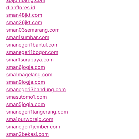
spijombang.com
dianflores.id
sman48jkt.com
sman26jkt.com
sman03semarang.com
sman1sumbar.com
smanegeri1bantul.com
smanegeri1bogor.com
sman1surabaya.com
sman6jogja.com
sma1magelang.com
sman9jogja.com
smanegeri3bandung.com
smasutomo1.com
sman5jogja.com
smanegeri1tangerang.com
sma1purworejo.com
smanegeri1jember.com
sman2bekasi.com