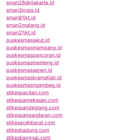
sman28dkijakarta.id
sman3jogja.id
sman81jkt.id
sman2malang.id
sman21jkt.id
puskesmasjakut.id
puskesmasmampang.id
puskesmaspancoran.id
puskesmasmenteng.id
puskesmassenen.id
puskesmaskramatjati.id
puskesmasngambeg.id
stikespacitan.com
stikespamekasan.com
stikespandeglang.com
stikespangandaran.com
stikesacehbarat.com
stikesbadung.com
stikesbanggai.com