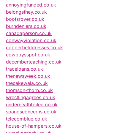
annoyingfunded.co.uk
belongsthey.co.uk
bootsrover.co.uk
burndeniers.co.uk
canadaperson.co.uk
conwayviolation.co.uk
copperfielddresses.co.uk
cowboysspot.co.uk
decemberteaching.co.uk
traceloans.co.uk
thenewsweek.co.uk
thecakewala.co.uk
thomson-thorn.co.uk
wrestlingagrees.co.uk
underneathfoiled.co.uk
spanosconcerns.co.uk
telecomblue.co.uk
house-of-hampers.co.uk