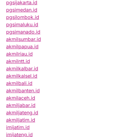
pgsijakarta.id
pgsimedan.id
pgsilombok.id
pgsimaluku.id
pgsimanado.id
akmilsumbar.id
akmilpapua.id
akmilriau.id
akmilntt.id
akmilkalbar.id
akmilkalsel.id
akmilbali.id
akmilbanten.id
akmilaceh.id
akmiljabar.id
akmiljateng.id
akmiljatim.id
imijatim.id
imijateng.id