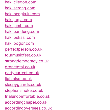
haklicilegon.com
hakliserang.com
haklibengkulu.com
haklijogja.com
haklijambi.com
haklibandung.com
haklibekasi.com
haklibogor.com
perfectperson.co.uk
tourmusicfest.co.uk
strongdemocracy.co.uk
dronetotal.co.uk
partycurrent.co.uk
lightalso.co.uk
sleepyguards.co.uk
stephensmoke.co.uk
trialuncomfortable.co.uk
accordingchapel.co.uk
accordingoversees.co.uk