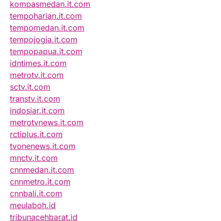
kompasmedan.it.com
tempoharian.it.com
tempomedan.it.com
tempojogja.it.com
tempopapua.it.com
idntimes.it.com
metrotv.it.com
sctv.it.com
transtv.it.com
indosiar.it.com
metrotvnews.it.com
rctiplus.it.com
tvonenews.it.com
mnctv.it.com
cnnmedan.it.com
cnnmetro.it.com
cnnbali.it.com
meulaboh.id
tribunacehbarat.id