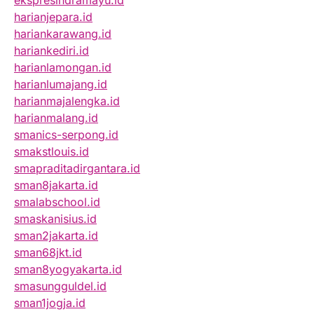
ekspresindramayu.id
harianjepara.id
hariankarawang.id
hariankediri.id
harianlamongan.id
harianlumajang.id
harianmajalengka.id
harianmalang.id
smanics-serpong.id
smakstlouis.id
smapraditadirgantara.id
sman8jakarta.id
smalabschool.id
smaskanisius.id
sman2jakarta.id
sman68jkt.id
sman8yogyakarta.id
smasungguldel.id
sman1jogja.id