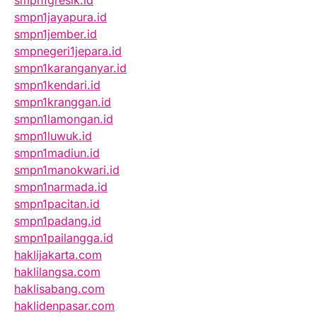
smpn1gresik.id
smpn1jayapura.id
smpn1jember.id
smpnegeri1jepara.id
smpn1karanganyar.id
smpn1kendari.id
smpn1kranggan.id
smpn1lamongan.id
smpn1luwuk.id
smpn1madiun.id
smpn1manokwari.id
smpn1narmada.id
smpn1pacitan.id
smpn1padang.id
smpn1pailangga.id
haklijakarta.com
haklilangsa.com
haklisabang.com
haklidenpasar.com