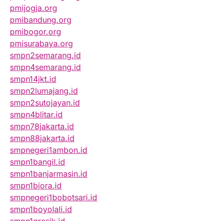
pmijogja.org
pmibandung.org
pmibogor.org
pmisurabaya.org
smpn2semarang.id
smpn4semarang.id
smpn14jkt.id
smpn2lumajang.id
smpn2sutojayan.id
smpn4blitar.id
smpn78jakarta.id
smpn88jakarta.id
smpnegeri1ambon.id
smpn1bangil.id
smpn1banjarmasin.id
smpn1biora.id
smpnegeri1bobotsari.id
smpn1boyolali.id