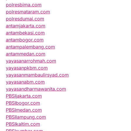
polresbima.com
polresmataram.com
polresdumai.com
antamjakarta.com
antambekasi.com
antambogor.com
antampalembang.com
antammedan.com
yayasanarrohmah.com
yayasanpkbm.com
yayasanmambaulirsyad.com
yayasanabm.com
yayasandharmawanita.com
PBSIjakarta.com
PBSIbogor.com
PBSImedan.com
PBSIlampung.com
PBSIkaltim.com