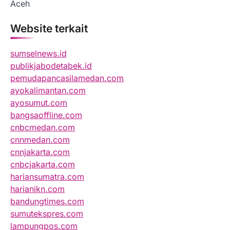
Aceh
Website terkait
sumselnews.id
publikjabodetabek.id
pemudapancasilamedan.com
ayokalimantan.com
ayosumut.com
bangsaoffline.com
cnbcmedan.com
cnnmedan.com
cnnjakarta.com
cnbcjakarta.com
hariansumatra.com
harianikn.com
bandungtimes.com
sumutekspres.com
lampungpos.com