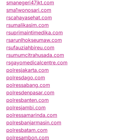
smanegeri47jkt.com
sma1wonosari.com
rscahayasehat.com
rsumalikasim.com
rsuprimaintimedika.com
rsarunlhokseumaw.com
rsufauziahbireu.com
rsumumcitrahusada.com
rsgayomedicalcentre.com
polresjakarta.com
polresdago.com
polressabang.com
polresdenpasar.com
polresbanten.com
polresjambi.com
polressamarinda.com
polresbanjarmasin.com
polresbatam.com
polresambon.com