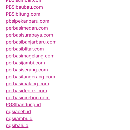
PBSIsumbar.com
PBSIbaubau.com
PBSIbitung.com
pbsipekanbaru.com
perbasimedan.com
perbasisurabaya.com
perbasibanjarbaru.com
perbasiblitar.com
perbasimagelang.com
perbasijambi.com
perbasiserang.com
perbasitangerang.com
perbasimalang.com
perbasidepok.com
perbasicirebon.com
PGSIbandung.id
pgsiaceh.id
pgsijambi.id
pgsibali.id