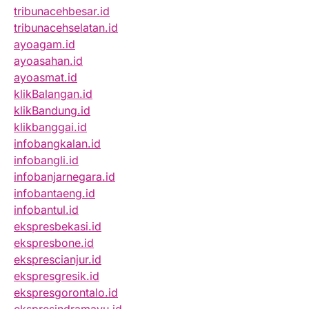
tribunacehbesar.id
tribunacehselatan.id
ayoagam.id
ayoasahan.id
ayoasmat.id
klikBalangan.id
klikBandung.id
klikbanggai.id
infobangkalan.id
infobangli.id
infobanjarnegara.id
infobantaeng.id
infobantul.id
ekspresbekasi.id
ekspresbone.id
eksprescianjur.id
ekspresgresik.id
ekspresgorontalo.id