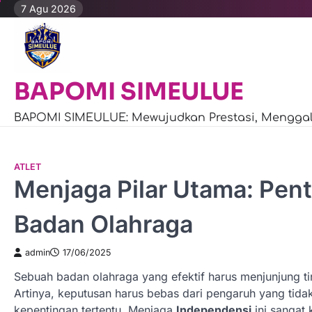
Skip
7 Agu 2026
to
content
BAPOMI SIMEULUE
BAPOMI SIMEULUE: Mewujudkan Prestasi, Menggali
ATLET
Menjaga Pilar Utama: Pen
Badan Olahraga
admin
17/06/2025
Sebuah badan olahraga yang efektif harus menjunjung t
Artinya, keputusan harus bebas dari pengaruh yang tida
kepentingan tertentu. Menjaga
Independensi
ini sangat 