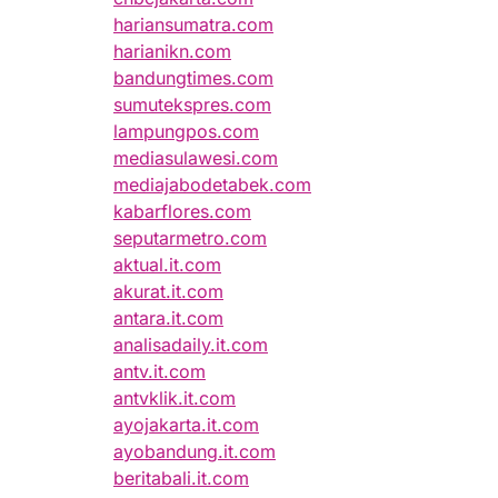
hariansumatra.com
harianikn.com
bandungtimes.com
sumutekspres.com
lampungpos.com
mediasulawesi.com
mediajabodetabek.com
kabarflores.com
seputarmetro.com
aktual.it.com
akurat.it.com
antara.it.com
analisadaily.it.com
antv.it.com
antvklik.it.com
ayojakarta.it.com
ayobandung.it.com
beritabali.it.com