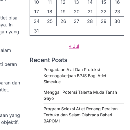
10
11
12
13
14
15
16
17
18
19
20
21
22
23
let bisa
24
25
26
27
28
29
30
ya. Ini
31
ngan yang
« Jul
dalam
Recent Posts
ti peran
Pengadaan Alat Dan Proteksi
Ketenagakerjaan BPJS Bagi Atlet
Simeulue
paran dan
tlet.
Menggali Potensi Talenta Muda Tanah
Gayo
Program Seleksi Atlet Renang Perairan
taan yang
Terbuka dan Selam Olahraga Bahari
BAPOMI
objektif.