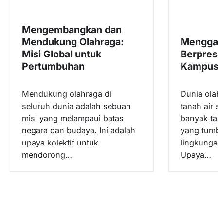
a
s
Mengembangkan dan
i
Mendukung Olahraga:
Menggal
p
Misi Global untuk
Berpres
o
Pertumbuhan
Kampu
s
Mendukung olahraga di
Dunia ola
seluruh dunia adalah sebuah
tanah air
misi yang melampaui batas
banyak ta
negara dan budaya. Ini adalah
yang tumb
upaya kolektif untuk
lingkunga
mendorong…
Upaya…