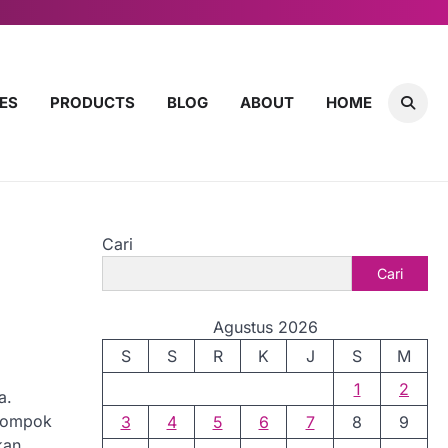
ES
PRODUCTS
BLOG
ABOUT
HOME
Cari
Cari
Agustus 2026
S
S
R
K
J
S
M
1
2
a.
elompok
3
4
5
6
7
8
9
kan