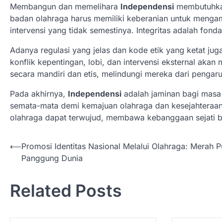
Membangun dan memelihara
Independensi
membutuhkan
badan olahraga harus memiliki keberanian untuk mengam
intervensi yang tidak semestinya. Integritas adalah fond
Adanya regulasi yang jelas dan kode etik yang ketat j
konflik kepentingan, lobi, dan intervensi eksternal aka
secara mandiri dan etis, melindungi mereka dari pengaru
Pada akhirnya,
Independensi
adalah jaminan bagi masa 
semata-mata demi kemajuan olahraga dan kesejahteraan a
olahraga dapat terwujud, membawa kebanggaan sejati b
N
⟵
Promosi Identitas Nasional Melalui Olahraga: Merah Pu
Panggung Dunia
a
v
Related Posts
i
g