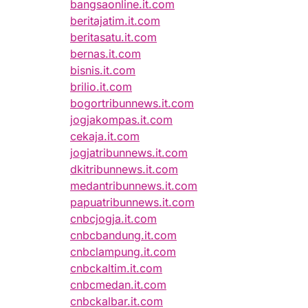
bangsaonline.it.com
beritajatim.it.com
beritasatu.it.com
bernas.it.com
bisnis.it.com
brilio.it.com
bogortribunnews.it.com
jogjakompas.it.com
cekaja.it.com
jogjatribunnews.it.com
dkitribunnews.it.com
medantribunnews.it.com
papuatribunnews.it.com
cnbcjogja.it.com
cnbcbandung.it.com
cnbclampung.it.com
cnbckaltim.it.com
cnbcmedan.it.com
cnbckalbar.it.com