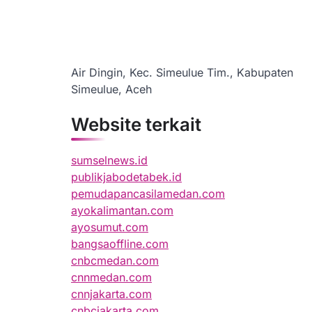
Air Dingin, Kec. Simeulue Tim., Kabupaten
Simeulue, Aceh
Website terkait
sumselnews.id
publikjabodetabek.id
pemudapancasilamedan.com
ayokalimantan.com
ayosumut.com
bangsaoffline.com
cnbcmedan.com
cnnmedan.com
cnnjakarta.com
cnbcjakarta.com