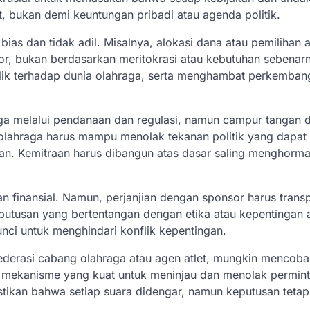
t, bukan demi keuntungan pribadi atau agenda politik.
ias dan tidak adil. Misalnya, alokasi dana atau pemilihan at
or, bukan berdasarkan meritokrasi atau kebutuhan sebenarn
blik terhadap dunia olahraga, serta menghambat perkemba
 melalui pendanaan dan regulasi, namun campur tangan 
 olahraga harus mampu menolak tekanan politik yang dapat
an. Kemitraan harus dibangun atas dasar saling menghorma
 finansial. Namun, perjanjian dengan sponsor harus trans
utusan yang bertentangan dengan etika atau kepentingan a
nci untuk menghindari konflik kepentingan.
federasi cabang olahraga atau agen atlet, mungkin mencoba
 mekanisme yang kuat untuk meninjau dan menolak permin
ikan bahwa setiap suara didengar, namun keputusan tetap 