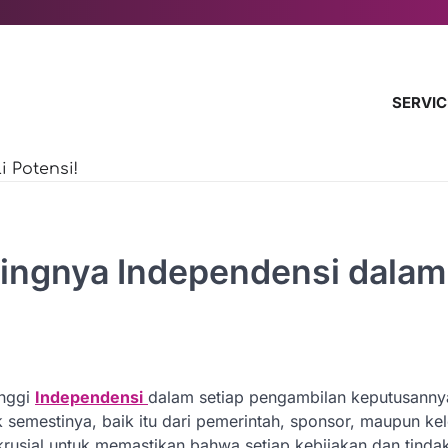
SERVIC
 Potensi!
tingnya Independensi dalam
inggi
Independensi
dalam setiap pengambilan keputusanny
k semestinya, baik itu dari pemerintah, sponsor, maupun k
krusial untuk memastikan bahwa setiap kebijakan dan tinda