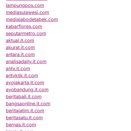
lampungpos.com
mediasulawesi.com
mediajabodetabek.com
kabarflores.com
seputarmetro.com
aktual.it.com
akurat.it.com
antara.it.com
analisadaily.it.com
antv.it.com
antvklik.it.com
ayojakarta.it.com
ayobandung.it.com
beritabali.it.com
bangsaonline.it.com
beritajatim.it.com
beritasatu.it.com
bernas.it.com