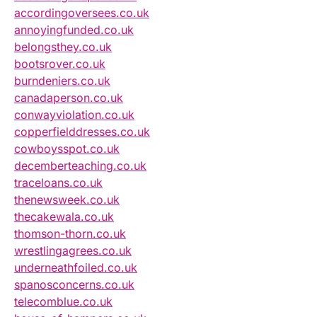
accordingoversees.co.uk
annoyingfunded.co.uk
belongsthey.co.uk
bootsrover.co.uk
burndeniers.co.uk
canadaperson.co.uk
conwayviolation.co.uk
copperfielddresses.co.uk
cowboysspot.co.uk
decemberteaching.co.uk
traceloans.co.uk
thenewsweek.co.uk
thecakewala.co.uk
thomson-thorn.co.uk
wrestlingagrees.co.uk
underneathfoiled.co.uk
spanosconcerns.co.uk
telecomblue.co.uk