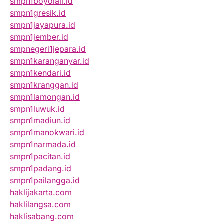
smpn1boyolali.id
smpn1gresik.id
smpn1jayapura.id
smpn1jember.id
smpnegeri1jepara.id
smpn1karanganyar.id
smpn1kendari.id
smpn1kranggan.id
smpn1lamongan.id
smpn1luwuk.id
smpn1madiun.id
smpn1manokwari.id
smpn1narmada.id
smpn1pacitan.id
smpn1padang.id
smpn1pailangga.id
haklijakarta.com
haklilangsa.com
haklisabang.com