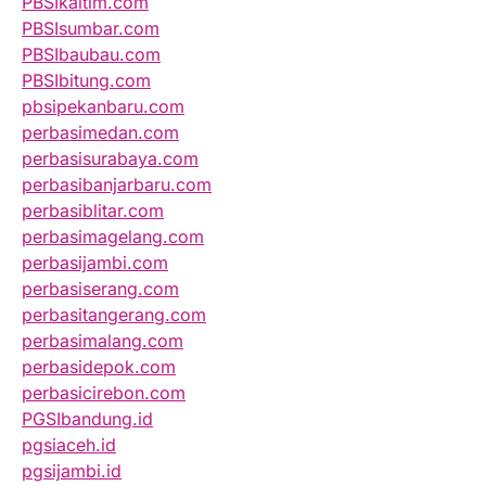
PBSIkaltim.com
PBSIsumbar.com
PBSIbaubau.com
PBSIbitung.com
pbsipekanbaru.com
perbasimedan.com
perbasisurabaya.com
perbasibanjarbaru.com
perbasiblitar.com
perbasimagelang.com
perbasijambi.com
perbasiserang.com
perbasitangerang.com
perbasimalang.com
perbasidepok.com
perbasicirebon.com
PGSIbandung.id
pgsiaceh.id
pgsijambi.id