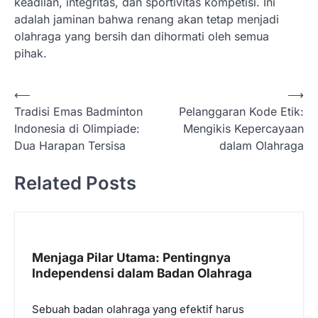
keadilan, integritas, dan sportivitas kompetisi. Ini
adalah jaminan bahwa renang akan tetap menjadi
olahraga yang bersih dan dihormati oleh semua
pihak.
N
⟵
⟶
Tradisi Emas Badminton
Pelanggaran Kode Etik:
a
Indonesia di Olimpiade:
Mengikis Kepercayaan
v
Dua Harapan Tersisa
dalam Olahraga
i
Related Posts
g
a
s
i
Menjaga Pilar Utama: Pentingnya
p
Independensi dalam Badan Olahraga
o
Sebuah badan olahraga yang efektif harus
s