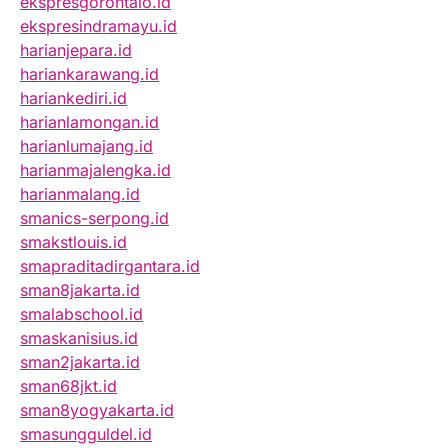
ekspresgorontalo.id
ekspresindramayu.id
harianjepara.id
hariankarawang.id
hariankediri.id
harianlamongan.id
harianlumajang.id
harianmajalengka.id
harianmalang.id
smanics-serpong.id
smakstlouis.id
smapraditadirgantara.id
sman8jakarta.id
smalabschool.id
smaskanisius.id
sman2jakarta.id
sman68jkt.id
sman8yogyakarta.id
smasungguldel.id