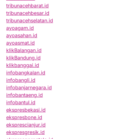
tribunacehbarat.id
tribunacehbesar.id
tribunacehselatan.id
ayoagam.id
ayoasahan.id
ayoasmat.id
klikBalangan.id
klikBandung.id
klikbanggai.id
infobangkalan.id
infobangli.id
infobanjarnegara.id
infobantaeng.id
infobantul.id
ekspresbekasi.id
ekspresbone.id
eksprescianjur.id
ekspresgresik.id