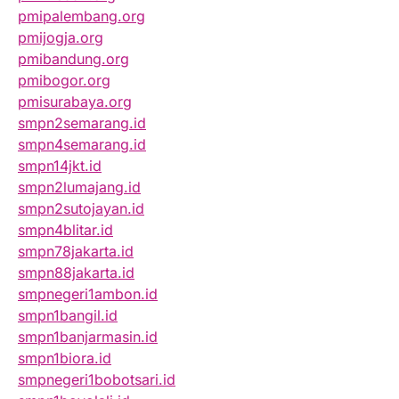
pmipalembang.org
pmijogja.org
pmibandung.org
pmibogor.org
pmisurabaya.org
smpn2semarang.id
smpn4semarang.id
smpn14jkt.id
smpn2lumajang.id
smpn2sutojayan.id
smpn4blitar.id
smpn78jakarta.id
smpn88jakarta.id
smpnegeri1ambon.id
smpn1bangil.id
smpn1banjarmasin.id
smpn1biora.id
smpnegeri1bobotsari.id