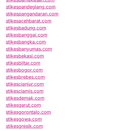
stikespandeglang.com
stikespangandaran.com
stikesacehbarat.com
stikesbadung.com
stikesbanggai.com
stikesbangka.com
stikesbanyumas.com
stikesbekasi.com
stikesblitar.com
stikesbogor.com
stikesbrebes.com
stikescianjur.com
stikesciamis.com
stikesdemak.com
stikesgarut.com
stikesgorontalo.com
stikesgowa.com
stikesgresik.com