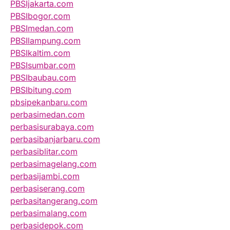
PBSIjakarta.com
PBSIbogor.com
PBSImedan.com
PBSIlampung.com
PBSIkaltim.com
PBSIsumbar.com
PBSIbaubau.com
PBSIbitung.com
pbsipekanbaru.com
perbasimedan.com
perbasisurabaya.com
perbasibanjarbaru.com
perbasiblitar.com
perbasimagelang.com
perbasijambi.com
perbasiserang.com
perbasitangerang.com
perbasimalang.com
perbasidepok.com