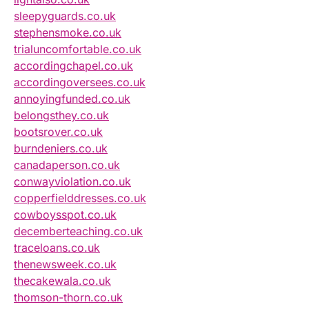
sleepyguards.co.uk
stephensmoke.co.uk
trialuncomfortable.co.uk
accordingchapel.co.uk
accordingoversees.co.uk
annoyingfunded.co.uk
belongsthey.co.uk
bootsrover.co.uk
burndeniers.co.uk
canadaperson.co.uk
conwayviolation.co.uk
copperfielddresses.co.uk
cowboysspot.co.uk
decemberteaching.co.uk
traceloans.co.uk
thenewsweek.co.uk
thecakewala.co.uk
thomson-thorn.co.uk