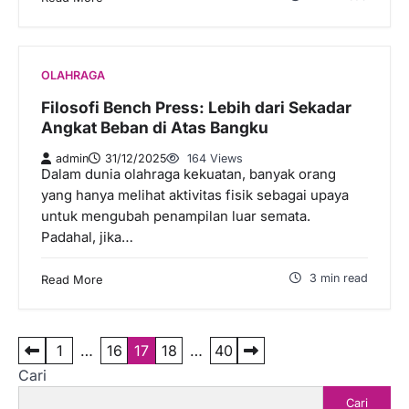
OLAHRAGA
Filosofi Bench Press: Lebih dari Sekadar
Angkat Beban di Atas Bangku
admin
31/12/2025
164 Views
Dalam dunia olahraga kekuatan, banyak orang
yang hanya melihat aktivitas fisik sebagai upaya
untuk mengubah penampilan luar semata.
Padahal, jika…
3 min read
Read More
P
1
…
16
17
18
…
40
Cari
a
Cari
g