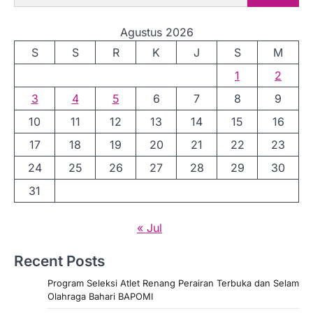
i
Agustus 2026
n
S
S
R
K
J
S
M
a
1
2
s
3
4
5
6
7
8
9
i
10
11
12
13
14
15
16
p
17
18
19
20
21
22
23
o
24
25
26
27
28
29
30
s
31
« Jul
Recent Posts
Program Seleksi Atlet Renang Perairan Terbuka dan Selam
Olahraga Bahari BAPOMI