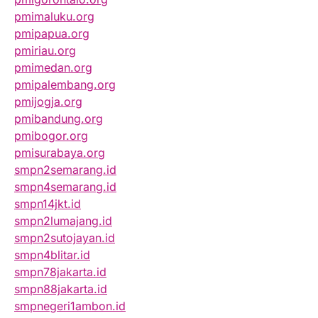
pmimaluku.org
pmipapua.org
pmiriau.org
pmimedan.org
pmipalembang.org
pmijogja.org
pmibandung.org
pmibogor.org
pmisurabaya.org
smpn2semarang.id
smpn4semarang.id
smpn14jkt.id
smpn2lumajang.id
smpn2sutojayan.id
smpn4blitar.id
smpn78jakarta.id
smpn88jakarta.id
smpnegeri1ambon.id