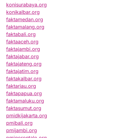
konisurabaya.org
konikalbar.org
faktamedan.org
faktamalang.org
faktabali.org
faktaaceh.org
faktajambi.org
faktajabar.org
faktajateng.org
faktajatim.org
faktakalbar.org
faktariau.org
faktapapua.org
faktamaluku.org
faktasumut.org
pmidkijakarta.org
pmibali.org
pmijambi.org
pmigorontalo.org