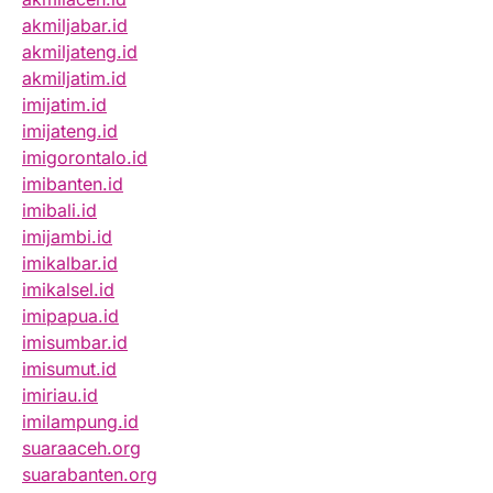
akmiljabar.id
akmiljateng.id
akmiljatim.id
imijatim.id
imijateng.id
imigorontalo.id
imibanten.id
imibali.id
imijambi.id
imikalbar.id
imikalsel.id
imipapua.id
imisumbar.id
imisumut.id
imiriau.id
imilampung.id
suaraaceh.org
suarabanten.org