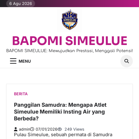
Skip
6 Agu 2026
to
content
BAPOMI SIMEULUE
BAPOMI SIMEULUE: Mewujudkan Prestasi, Menggali Potensi!
MENU
BERITA
Panggilan Samudra: Mengapa Atlet
Simeulue Memiliki Insting Air yang
Berbeda?
admin
07/01/2026
249 Views
Pulau Simeulue, sebuah permata di Samudra