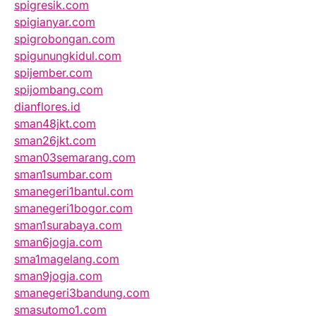
spigresik.com
spigianyar.com
spigrobongan.com
spigunungkidul.com
spijember.com
spijombang.com
dianflores.id
sman48jkt.com
sman26jkt.com
sman03semarang.com
sman1sumbar.com
smanegeri1bantul.com
smanegeri1bogor.com
sman1surabaya.com
sman6jogja.com
sma1magelang.com
sman9jogja.com
smanegeri3bandung.com
smasutomo1.com