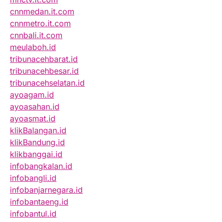
cnnmedan.it.com
cnnmetro.it.com
cnnbali.it.com
meulaboh.id
tribunacehbarat.id
tribunacehbesar.id
tribunacehselatan.id
ayoagam.id
ayoasahan.id
ayoasmat.id
klikBalangan.id
klikBandung.id
klikbanggai.id
infobangkalan.id
infobangli.id
infobanjarnegara.id
infobantaeng.id
infobantul.id