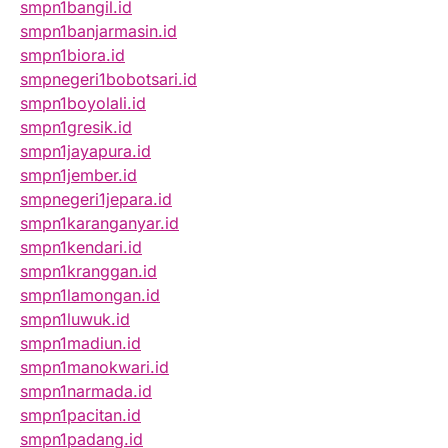
smpn1bangil.id
smpn1banjarmasin.id
smpn1biora.id
smpnegeri1bobotsari.id
smpn1boyolali.id
smpn1gresik.id
smpn1jayapura.id
smpn1jember.id
smpnegeri1jepara.id
smpn1karanganyar.id
smpn1kendari.id
smpn1kranggan.id
smpn1lamongan.id
smpn1luwuk.id
smpn1madiun.id
smpn1manokwari.id
smpn1narmada.id
smpn1pacitan.id
smpn1padang.id