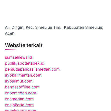
Air Dingin, Kec. Simeulue Tim., Kabupaten Simeulue,
Aceh
Website terkait
sumselnews.id
publikjabodetabek.id
pemudapancasilamedan.com
ayokalimantan.com
ayosumut.com
bangsaoffline.com
cnbcmedan.com
cnnmedan.com
cnnjakarta.com
cnbcjakarta.com