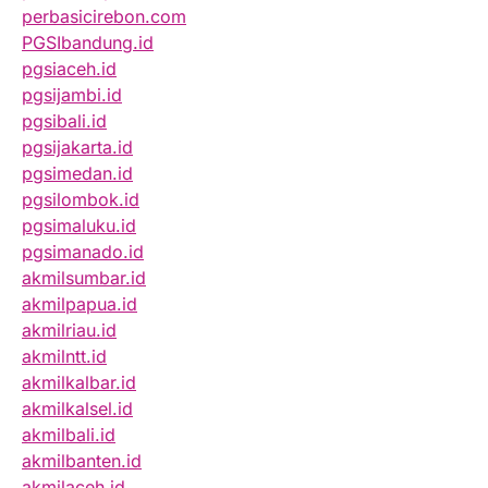
perbasicirebon.com
PGSIbandung.id
pgsiaceh.id
pgsijambi.id
pgsibali.id
pgsijakarta.id
pgsimedan.id
pgsilombok.id
pgsimaluku.id
pgsimanado.id
akmilsumbar.id
akmilpapua.id
akmilriau.id
akmilntt.id
akmilkalbar.id
akmilkalsel.id
akmilbali.id
akmilbanten.id
akmilaceh.id