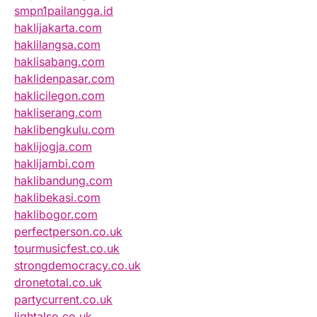
smpn1pailangga.id
haklijakarta.com
haklilangsa.com
haklisabang.com
haklidenpasar.com
haklicilegon.com
hakliserang.com
haklibengkulu.com
haklijogja.com
haklijambi.com
haklibandung.com
haklibekasi.com
haklibogor.com
perfectperson.co.uk
tourmusicfest.co.uk
strongdemocracy.co.uk
dronetotal.co.uk
partycurrent.co.uk
lightalso.co.uk