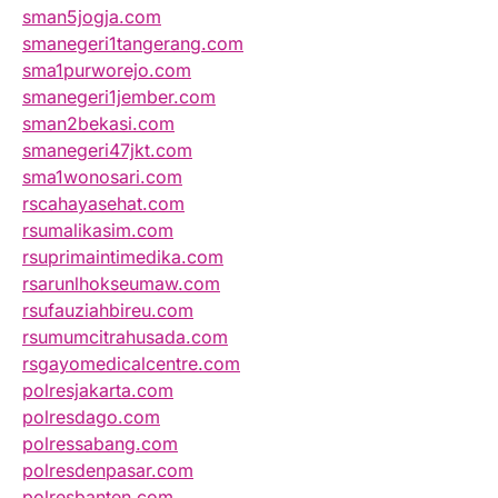
sman5jogja.com
smanegeri1tangerang.com
sma1purworejo.com
smanegeri1jember.com
sman2bekasi.com
smanegeri47jkt.com
sma1wonosari.com
rscahayasehat.com
rsumalikasim.com
rsuprimaintimedika.com
rsarunlhokseumaw.com
rsufauziahbireu.com
rsumumcitrahusada.com
rsgayomedicalcentre.com
polresjakarta.com
polresdago.com
polressabang.com
polresdenpasar.com
polresbanten.com