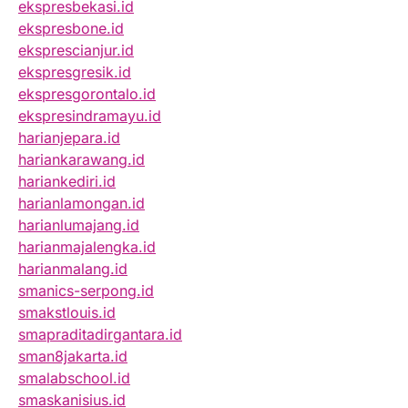
ekspresbekasi.id
ekspresbone.id
eksprescianjur.id
ekspresgresik.id
ekspresgorontalo.id
ekspresindramayu.id
harianjepara.id
hariankarawang.id
hariankediri.id
harianlamongan.id
harianlumajang.id
harianmajalengka.id
harianmalang.id
smanics-serpong.id
smakstlouis.id
smapraditadirgantara.id
sman8jakarta.id
smalabschool.id
smaskanisius.id