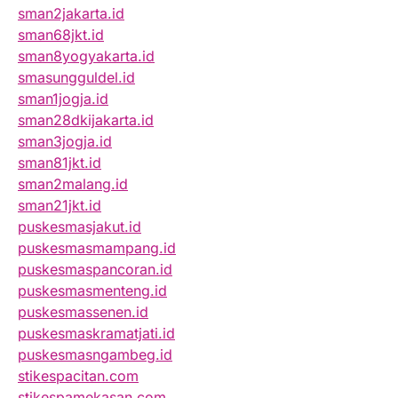
sman2jakarta.id
sman68jkt.id
sman8yogyakarta.id
smasungguldel.id
sman1jogja.id
sman28dkijakarta.id
sman3jogja.id
sman81jkt.id
sman2malang.id
sman21jkt.id
puskesmasjakut.id
puskesmasmampang.id
puskesmaspancoran.id
puskesmasmenteng.id
puskesmassenen.id
puskesmaskramatjati.id
puskesmasngambeg.id
stikespacitan.com
stikespamekasan.com