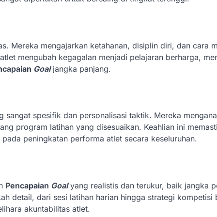
. Mereka mengajarkan ketahanan, disiplin diri, dan cara 
 atlet mengubah kegagalan menjadi pelajaran berharga, me
ncapaian
Goal
jangka panjang.
 sangat spesifik dan personalisasi taktik. Mereka menganal
ng program latihan yang disesuaikan. Keahlian ini memast
pada peningkatan performa atlet secara keseluruhan.
an
Pencapaian
Goal
yang realistis dan terukur, baik jangka 
detail, dari sesi latihan harian hingga strategi kompetisi 
hara akuntabilitas atlet.