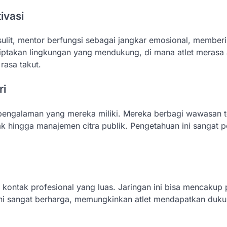
ivasi
sulit, mentor berfungsi sebagai jangkar emosional, member
ciptakan lingkungan yang mendukung, di mana atlet merasa
rasa takut.
ri
pengalaman yang mereka miliki. Mereka berbagi wawasan 
rak hingga manajemen citra publik. Pengetahuan ini sangat p
kontak profesional yang luas. Jaringan ini bisa mencakup p
ya ini sangat berharga, memungkinkan atlet mendapatkan duk