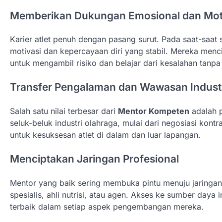
Memberikan Dukungan Emosional dan Mot
Karier atlet penuh dengan pasang surut. Pada saat-saat 
motivasi dan kepercayaan diri yang stabil. Mereka men
untuk mengambil risiko dan belajar dari kesalahan tanpa 
Transfer Pengalaman dan Wawasan Indust
Salah satu nilai terbesar dari
Mentor Kompeten
adalah 
seluk-beluk industri olahraga, mulai dari negosiasi kont
untuk kesuksesan atlet di dalam dan luar lapangan.
Menciptakan Jaringan Profesional
Mentor yang baik sering membuka pintu menuju jaringan 
spesialis, ahli nutrisi, atau agen. Akses ke sumber da
terbaik dalam setiap aspek pengembangan mereka.