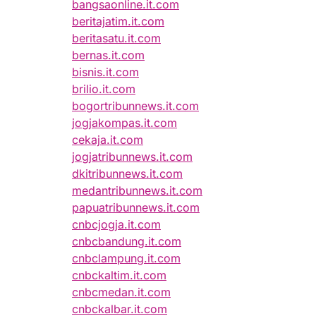
bangsaonline.it.com
beritajatim.it.com
beritasatu.it.com
bernas.it.com
bisnis.it.com
brilio.it.com
bogortribunnews.it.com
jogjakompas.it.com
cekaja.it.com
jogjatribunnews.it.com
dkitribunnews.it.com
medantribunnews.it.com
papuatribunnews.it.com
cnbcjogja.it.com
cnbcbandung.it.com
cnbclampung.it.com
cnbckaltim.it.com
cnbcmedan.it.com
cnbckalbar.it.com