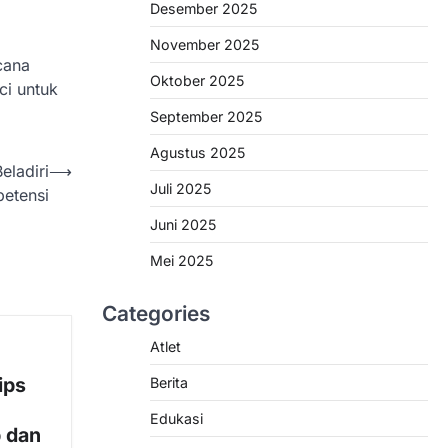
Desember 2025
November 2025
cana
Oktober 2025
ci untuk
September 2025
Agustus 2025
eladiri
⟶
Juli 2025
petensi
Juni 2025
Mei 2025
Categories
Atlet
ips
Berita
Edukasi
p dan