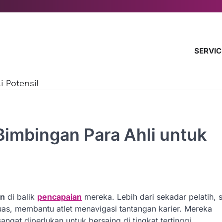
SERVIC
 Potensi!
imbingan Para Ahli untuk
en
di balik
pencapaian
mereka. Lebih dari sekadar pelatih, 
as, membantu atlet menavigasi tantangan karier. Mereka
gat diperlukan untuk bersaing di tingkat tertinggi.