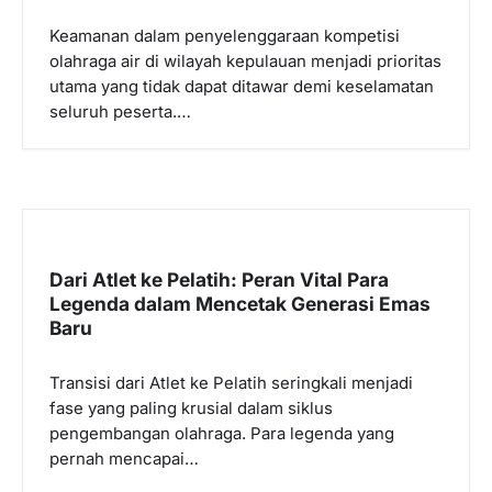
Keamanan dalam penyelenggaraan kompetisi
olahraga air di wilayah kepulauan menjadi prioritas
utama yang tidak dapat ditawar demi keselamatan
seluruh peserta.…
Dari Atlet ke Pelatih: Peran Vital Para
Legenda dalam Mencetak Generasi Emas
Baru
Transisi dari Atlet ke Pelatih seringkali menjadi
fase yang paling krusial dalam siklus
pengembangan olahraga. Para legenda yang
pernah mencapai…