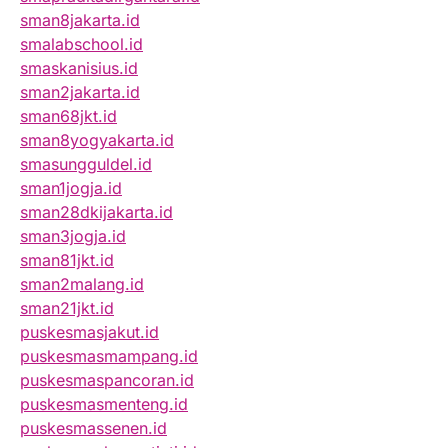
sman8jakarta.id
smalabschool.id
smaskanisius.id
sman2jakarta.id
sman68jkt.id
sman8yogyakarta.id
smasungguldel.id
sman1jogja.id
sman28dkijakarta.id
sman3jogja.id
sman81jkt.id
sman2malang.id
sman21jkt.id
puskesmasjakut.id
puskesmasmampang.id
puskesmaspancoran.id
puskesmasmenteng.id
puskesmassenen.id