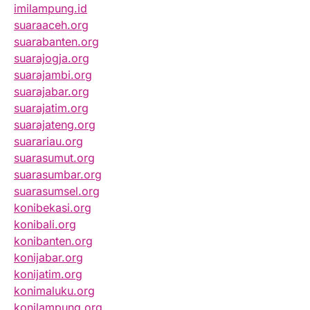
imilampung.id
suaraaceh.org
suarabanten.org
suarajogja.org
suarajambi.org
suarajabar.org
suarajatim.org
suarajateng.org
suarariau.org
suarasumut.org
suarasumbar.org
suarasumsel.org
konibekasi.org
konibali.org
konibanten.org
konijabar.org
konijatim.org
konimaluku.org
konilampung.org