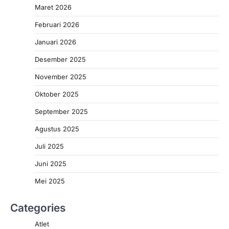
Maret 2026
Februari 2026
Januari 2026
Desember 2025
November 2025
Oktober 2025
September 2025
Agustus 2025
Juli 2025
Juni 2025
Mei 2025
Categories
Atlet