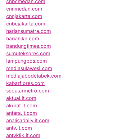
cnbcmedan.com
cnnmedan.com
cnnjakarta.com
cnbcjakarta.com
hariansumatra.com
harianikn.com
bandungtimes.com
sumutekspres.com
lampungpos.com
mediasulawesi.com
mediajabodetabek.com
kabarflores.com
seputarmetro.com
aktual.it.com
akurat.it.com
antara.it.com
analisadaily.it.com
antv.it.com
antvklik.it.com