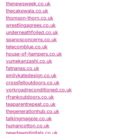
thenewsweek.co.uk
thecakewala.co.uk
thomson-thorn.co.uk
wrestlingagrees.co.uk
underneathfoiled.co.uk
spanosconcerns.co.uk
telecomblue.co.uk
house-of-hampers.co.uk
yumekanzashi.co.uk
fatnanas.co.uk
emilykatedesign.co.uk
crossfelloutdoors.co.uk
yorkroadreconditioned.co.uk
rfrankoutdoors.co.uk
teaparentrepeat.co.uk
thegenerationhub.co.uk
talkingmagpie.co.uk
humancotton.co.uk
newdawndigitals.co.uk