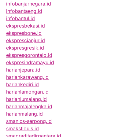
infobanjarnegara.id
infobantaeng.id
infobantul.id
ekspresbekasi.id
ekspresbone.id
eksprescianjur.id
ekspresgresik.id
ekspresgorontalo.id
ekspresindramayu.id
harianjepara.id
hariankarawang.id
hariankediri.id
harianlamongan.id
harianlumajang.id
harianmajalengka.id
harianmalang.id
smanics-serpong.id
smakstlouis.id
smapraditadirgantara.id