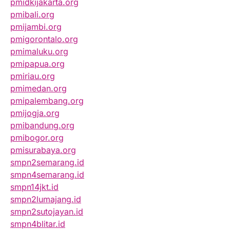
pmidkijakarta.org
pmibali.org
pmijambi.org
pmigorontalo.org
pmimaluku.org
pmipapua.org
pmiriau.org
pmimedan.org
pmipalembang.org
pmijogja.org
pmibandung.org
pmibogor.org
pmisurabaya.org
smpn2semarang.id
smpn4semarang.id
smpn14jkt.id
smpn2lumajang.id
smpn2sutojayan.id
smpn4blitar.id