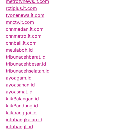
metrotvnews.it.com
rctiplus.it.com
tvonenews.it.com
mnctv.it.com
cnnmedan.it.com
cnnmetro.it.com
cnnbali.it.com
meulaboh.id
tribunacehbarat.id
tribunacehbesar.id
tribunacehselatan.id
ayoagam.id
ayoasahan.id
ayoasmat.id
klikBalangan.id
klikBandung.id
klikbanggai.id
infobangkalan.id
infobangli.id