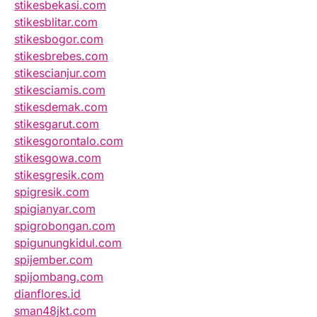
stikesbekasi.com
stikesblitar.com
stikesbogor.com
stikesbrebes.com
stikescianjur.com
stikesciamis.com
stikesdemak.com
stikesgarut.com
stikesgorontalo.com
stikesgowa.com
stikesgresik.com
spigresik.com
spigianyar.com
spigrobongan.com
spigunungkidul.com
spijember.com
spijombang.com
dianflores.id
sman48jkt.com