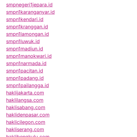
smpnegeri1jepara.id
smpn1karanganyar.id
smpn1kendari.id
smpn1kranggan.id
smpn1lamongan.id
smpn1luwuk.id
smpn1madiun.id
smpn1manokwari.id
smpn1narmada.id
smpn1pacitan.id
smpn1padang.id
smpn1pailangga.id
haklijakarta.com
haklilangsa.com
haklisabang.com
haklidenpasar.com
haklicilegon.com
hakliserang.com
haklibengkulu.com