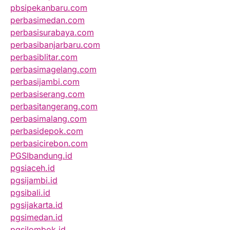
pbsipekanbaru.com
perbasimedan.com
perbasisurabaya.com
perbasibanjarbaru.com
perbasiblitar.com
perbasimagelang.com
perbasijambi.com
perbasiserang.com
perbasitangerang.com
perbasimalang.com
perbasidepok.com
perbasicirebon.com
PGSIbandung.id
pgsiaceh.id
pgsijambi.id
pgsibali.id
pgsijakarta.id
pgsimedan.id
pgsilombok.id