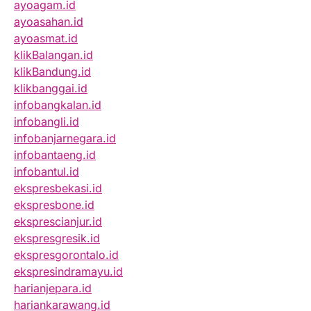
ayoagam.id
ayoasahan.id
ayoasmat.id
klikBalangan.id
klikBandung.id
klikbanggai.id
infobangkalan.id
infobangli.id
infobanjarnegara.id
infobantaeng.id
infobantul.id
ekspresbekasi.id
ekspresbone.id
eksprescianjur.id
ekspresgresik.id
ekspresgorontalo.id
ekspresindramayu.id
harianjepara.id
hariankarawang.id