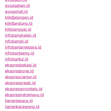
ayoasahan.id
ayoasmat.id
klikBalangan.id
klikBandung.id
klikbanggai.id
infobangkalan.id
infobangli.id
infobanjarnegara.id
infobantaeng.id
infobantul.id
ekspresbekasi.id
ekspresbone.id
eksprescianjur.id
ekspresgresik.id
ekspresgorontalo.id
ekspresindramayu.id
harianjepara.id
hariankarawang.id