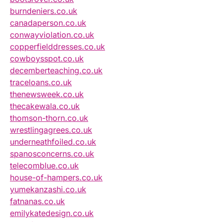
burndeniers.co.uk
canadaperson.co.uk
conwayviolation.co.uk
copperfielddresses.co.uk
cowboysspot.co.uk
decemberteaching.co.uk
traceloans.co.uk
thenewsweek.co.uk
thecakewala.co.uk
thomson-thorn.co.uk
wrestlingagrees.co.uk
underneathfoiled.co.uk
spanosconcerns.co.uk
telecomblue.co.uk
house-of-hampers.co.uk
yumekanzashi.co.uk
fatnanas.co.uk
emilykatedesign.co.uk