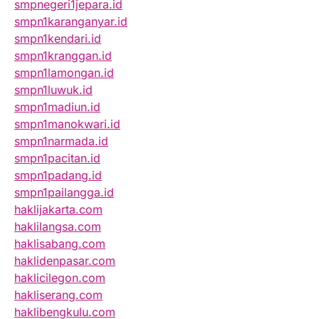
smpnegeri1jepara.id
smpn1karanganyar.id
smpn1kendari.id
smpn1kranggan.id
smpn1lamongan.id
smpn1luwuk.id
smpn1madiun.id
smpn1manokwari.id
smpn1narmada.id
smpn1pacitan.id
smpn1padang.id
smpn1pailangga.id
haklijakarta.com
haklilangsa.com
haklisabang.com
haklidenpasar.com
haklicilegon.com
hakliserang.com
haklibengkulu.com