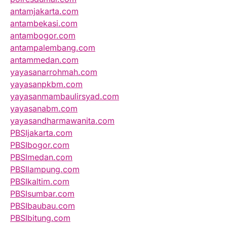
antamjakarta.com
antambekasi.com
antambogor.com
antampalembang.com
antammedan.com
yayasanarrohmah.com
yayasanpkbm.com
yayasanmambaulirsyad.com
yayasanabm.com
yayasandharmawanita.com
PBSIjakarta.com
PBSIbogor.com
PBSImedan.com
PBSIlampung.com
PBSIkaltim.com
PBSIsumbar.com
PBSIbaubau.com
PBSIbitung.com