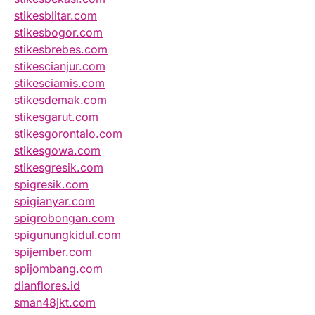
stikesblitar.com
stikesbogor.com
stikesbrebes.com
stikescianjur.com
stikesciamis.com
stikesdemak.com
stikesgarut.com
stikesgorontalo.com
stikesgowa.com
stikesgresik.com
spigresik.com
spigianyar.com
spigrobongan.com
spigunungkidul.com
spijember.com
spijombang.com
dianflores.id
sman48jkt.com