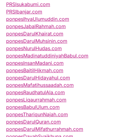
PRSIsukabumi.com
PRSIbanjar.com
ponpesIhyaUlumuddin.com
ponpesJabalRahmah.com
ponpesDarulKhairat.com
ponpesDarulMuhsinin.com
ponpesNurulHudas.com
ponpesMadinatuddiniyahBabul.com
ponpesInsanMadani.com
ponpesBaitilHikmah.com
ponpesDarulHidayahul.com
ponpesMafatihussaadah.com
ponpesRaudhatulAla.com
ponpesLiqaurrahmah.com
ponpesBabulUlum.com
ponpesThariqunNajah.com
ponpesDarulQuran.com
ponpesDarulMifathurrahmah.com
ponpesDayahSyaikhuna.com