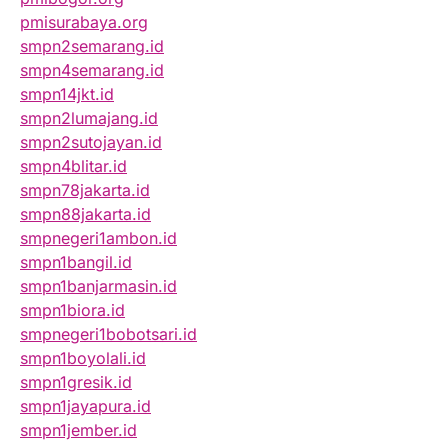
pmisurabaya.org
smpn2semarang.id
smpn4semarang.id
smpn14jkt.id
smpn2lumajang.id
smpn2sutojayan.id
smpn4blitar.id
smpn78jakarta.id
smpn88jakarta.id
smpnegeri1ambon.id
smpn1bangil.id
smpn1banjarmasin.id
smpn1biora.id
smpnegeri1bobotsari.id
smpn1boyolali.id
smpn1gresik.id
smpn1jayapura.id
smpn1jember.id