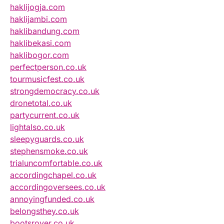
haklijogja.com
haklijambi.com
haklibandung.com
haklibekasi.com
haklibogor.com
perfectperson.co.uk
tourmusicfest.co.uk
strongdemocracy.co.uk
dronetotal.co.uk
partycurrent.co.uk
lightalso.co.uk
sleepyguards.co.uk
stephensmoke.co.uk
trialuncomfortable.co.uk
accordingchapel.co.uk
accordingoversees.co.uk
annoyingfunded.co.uk
belongsthey.co.uk
bootsrover.co.uk