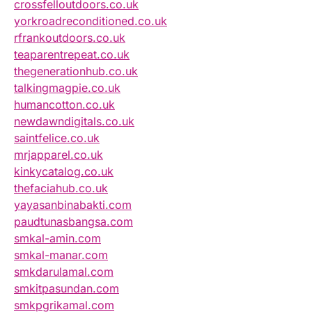
crossfelloutdoors.co.uk
yorkroadreconditioned.co.uk
rfrankoutdoors.co.uk
teaparentrepeat.co.uk
thegenerationhub.co.uk
talkingmagpie.co.uk
humancotton.co.uk
newdawndigitals.co.uk
saintfelice.co.uk
mrjapparel.co.uk
kinkycatalog.co.uk
thefaciahub.co.uk
yayasanbinabakti.com
paudtunasbangsa.com
smkal-amin.com
smkal-manar.com
smkdarulamal.com
smkitpasundan.com
smkpgrikamal.com