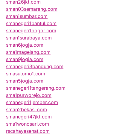
sman26jkt.com
sman03semarang.com
sman1sumbar.com
smanegeri1bantul.com
smanegeri1bogor.com
sman1surabaya.com
sman6jogja.com
sma1magelang.com
sman9jogja.com
smanegeri3bandung.com
smasutomo1.com
sman5jogja.com
smanegeri1tangerang.com
sma1purworejo.com
smanegeri1jember.com
sman2bekasi.com
smanegeri47jkt.com
sma1wonosari.com
rscahayasehat.com