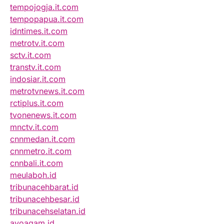
tempojogja.it.com
tempopapua.it.com
idntimes.it.com
metrotv.it.com
sctv.it.com
transtv.it.com
indosiar.it.com
metrotvnews.it.com
rctiplus.it.com
tvonenews.it.com
mnctv.it.com
cnnmedan.it.com
cnnmetro.it.com
cnnbali.it.com
meulaboh.id
tribunacehbarat.id
tribunacehbesar.id
tribunacehselatan.id
ayoagam.id