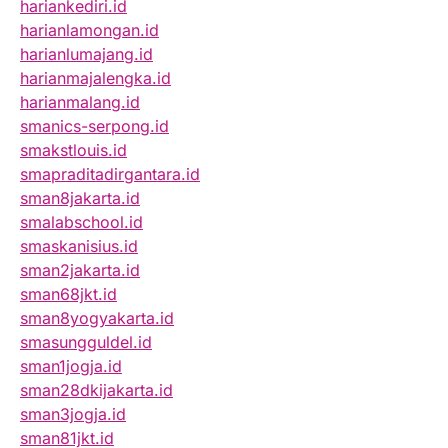
hariankediri.id
harianlamongan.id
harianlumajang.id
harianmajalengka.id
harianmalang.id
smanics-serpong.id
smakstlouis.id
smapraditadirgantara.id
sman8jakarta.id
smalabschool.id
smaskanisius.id
sman2jakarta.id
sman68jkt.id
sman8yogyakarta.id
smasungguldel.id
sman1jogja.id
sman28dkijakarta.id
sman3jogja.id
sman81jkt.id