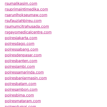
rsumalikasim.com
rsuprimaintimedika.com
rsarunlhokseumaw.com
rsufauziahbireu.com
rsumumcitrahusada.com
rsgayomedicalcentre.com
polresjakarta.com
polresdago.com
polressabang.com
polresdenpasar.com
polresbanten.com
polresjambi.com
polressamarinda.com
polresbanjarmasin.com
polresbatam.com
polresambon.com
polresbima.com
polresmataram.com
polresdumai.com