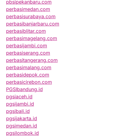
pbsipekanbaru.com
perbasimedan.com
perbasisurabaya.com
perbasibanjarbaru.com
perbasiblitar.com
perbasimagelang.com
perbasijambi.com
perbasiserang.com
perbasitangerang.com
perbasimalang.com
perbasidepok.com
perbasicirebon.com
PGSIbandung.id
pgsiaceh.id
pgsijambi.id
pgsibali.id
pgsijakarta.id
pgsimedan.id
pgsilombok.id