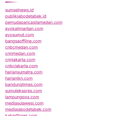
sumselnews.id
publikjabodetabek.id
pemudapancasilamedan.com
ayokalimantan.com
ayosumut.com
bangsaoffline.com
cnbcmedan.com
cnnmedan.com
cnnjakarta.com
cnbcjakarta.com
hariansumatra.com
harianikn.com
bandungtimes.com
sumutekspres.com
lampungpos.com
mediasulawesi.com
mediajabodetabek.com
kabarflores.com