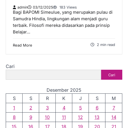
admin
03/12/2025
183 Views
Bagi BAPOMI Simeulue, yang merupakan pulau di
Samudra Hindia, lingkungan alam menjadi guru
terbaik. Filosofi mereka didasarkan pada prinsip
Belajar…
2 min read
Read More
Cari
Cari
Desember 2025
S
S
R
K
J
S
M
1
2
3
4
5
6
7
8
9
10
11
12
13
14
15
16
17
18
19
20
21