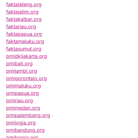
faktajateng.org
faktajatim.org
faktakalbar.org
faktariau.org
faktapapua.org
faktamaluku.org
faktasumut.org
pmidkijakarta.org
pmibali.org
pmijambi.org
pmigorontalo.org
pmimaluku.org
pmipapua.org
pmiriau.org
pmimedan.org
pmipalembang.org
pmijogja.org
pmibandung.org
pmibogor.org