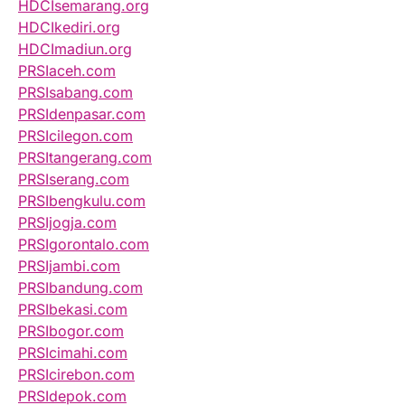
HDCIsemarang.org
HDCIkediri.org
HDCImadiun.org
PRSIaceh.com
PRSIsabang.com
PRSIdenpasar.com
PRSIcilegon.com
PRSItangerang.com
PRSIserang.com
PRSIbengkulu.com
PRSIjogja.com
PRSIgorontalo.com
PRSIjambi.com
PRSIbandung.com
PRSIbekasi.com
PRSIbogor.com
PRSIcimahi.com
PRSIcirebon.com
PRSIdepok.com