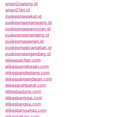
sman2malang.id
sman21jkt.id
puskesmasjakut.id
puskesmasmampang.id
puskesmaspancoran.id
puskesmasmenteng.id
puskesmassenen.id
puskesmaskramatjati.id
puskesmasngambeg.id
stikespacitan.com
stikespamekasan.com
stikespandeglang.com
stikespangandaran.com
stikesacehbarat.com
stikesbadung.com
stikesbanggai.com
stikesbangka.com
stikesbanyumas.com
stikesbekasi.com