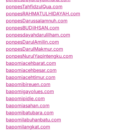
ponpesTahfidzulQua.com
ponpesRAHMATULHIDAYAH.com
ponpesDarussalamnuh.com
ponpesBUDiIHSAN.com
ponpesdayahdarulilham.com
ponpesDarulAmilin.com
ponpesDarulMakmur.com
ponpesNurulYaqintengku.com
bapomiacehbarat.com
bapomiacehbesar.com
bapomiacehtimur.com
bapomibireuen.com
bapomigayolues.com
bapomipidie.com
bapomiasahan.com
bapomibatubara.com
bapomilabuhanbatu.com
bapomilangkat.com