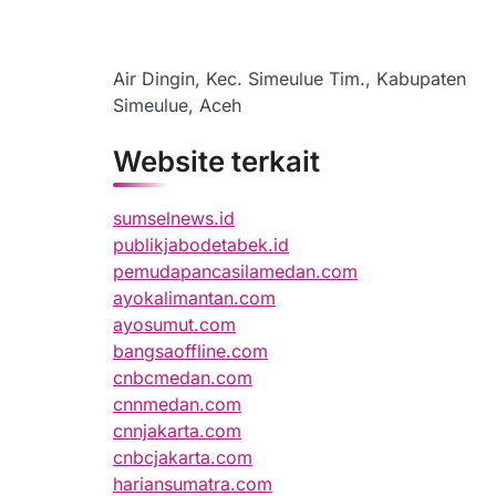
Air Dingin, Kec. Simeulue Tim., Kabupaten
Simeulue, Aceh
Website terkait
sumselnews.id
publikjabodetabek.id
pemudapancasilamedan.com
ayokalimantan.com
ayosumut.com
bangsaoffline.com
cnbcmedan.com
cnnmedan.com
cnnjakarta.com
cnbcjakarta.com
hariansumatra.com