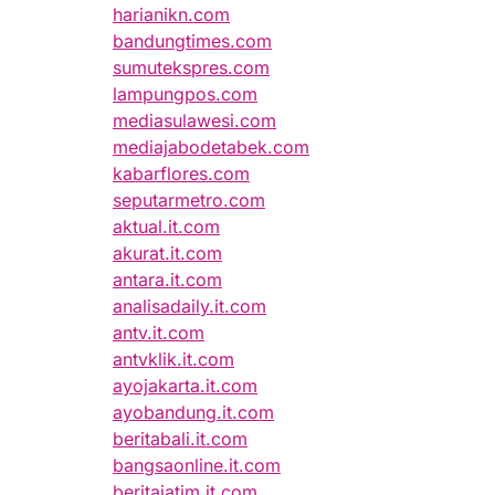
harianikn.com
bandungtimes.com
sumutekspres.com
lampungpos.com
mediasulawesi.com
mediajabodetabek.com
kabarflores.com
seputarmetro.com
aktual.it.com
akurat.it.com
antara.it.com
analisadaily.it.com
antv.it.com
antvklik.it.com
ayojakarta.it.com
ayobandung.it.com
beritabali.it.com
bangsaonline.it.com
beritajatim.it.com