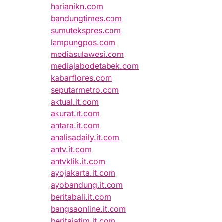
harianikn.com
bandungtimes.com
sumutekspres.com
lampungpos.com
mediasulawesi.com
mediajabodetabek.com
kabarflores.com
seputarmetro.com
aktual.it.com
akurat.it.com
antara.it.com
analisadaily.it.com
antv.it.com
antvklik.it.com
ayojakarta.it.com
ayobandung.it.com
beritabali.it.com
bangsaonline.it.com
beritajatim.it.com