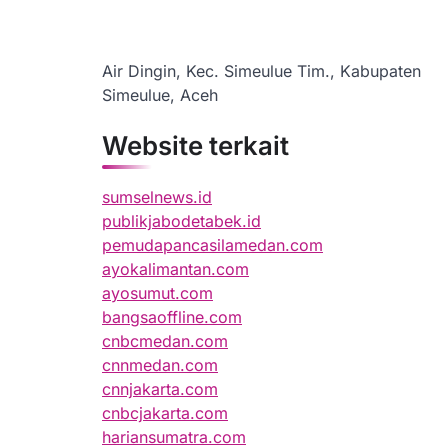
Air Dingin, Kec. Simeulue Tim., Kabupaten
Simeulue, Aceh
Website terkait
sumselnews.id
publikjabodetabek.id
pemudapancasilamedan.com
ayokalimantan.com
ayosumut.com
bangsaoffline.com
cnbcmedan.com
cnnmedan.com
cnnjakarta.com
cnbcjakarta.com
hariansumatra.com