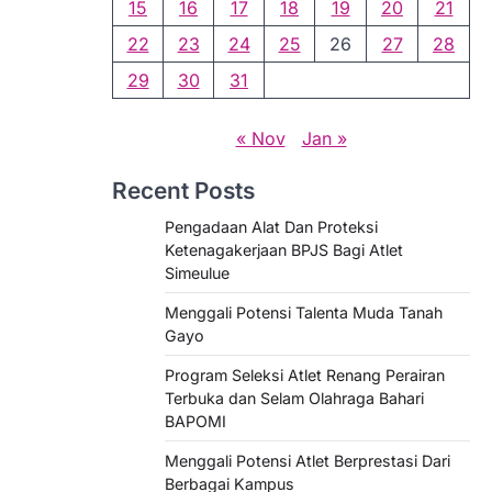
15
16
17
18
19
20
21
22
23
24
25
26
27
28
29
30
31
« Nov
Jan »
Recent Posts
Pengadaan Alat Dan Proteksi
Ketenagakerjaan BPJS Bagi Atlet
Simeulue
Menggali Potensi Talenta Muda Tanah
Gayo
Program Seleksi Atlet Renang Perairan
Terbuka dan Selam Olahraga Bahari
BAPOMI
Menggali Potensi Atlet Berprestasi Dari
Berbagai Kampus