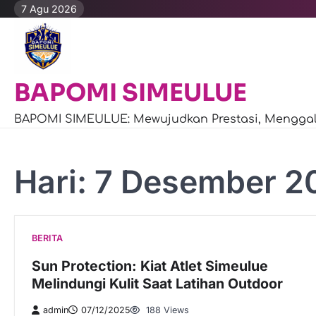
Skip
7 Agu 2026
to
content
BAPOMI SIMEULUE
BAPOMI SIMEULUE: Mewujudkan Prestasi, Menggali
Hari:
7 Desember 2
BERITA
Sun Protection: Kiat Atlet Simeulue
Melindungi Kulit Saat Latihan Outdoor
admin
07/12/2025
188 Views