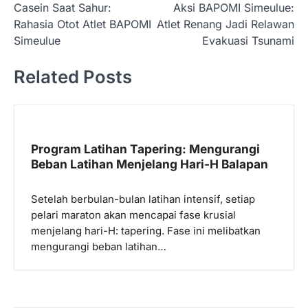
Casein Saat Sahur:
Aksi BAPOMI Simeulue:
a
Rahasia Otot Atlet BAPOMI
Atlet Renang Jadi Relawan
v
Simeulue
Evakuasi Tsunami
i
Related Posts
g
a
s
i
Program Latihan Tapering: Mengurangi
p
Beban Latihan Menjelang Hari-H Balapan
o
Setelah berbulan-bulan latihan intensif, setiap
s
pelari maraton akan mencapai fase krusial
menjelang hari-H: tapering. Fase ini melibatkan
mengurangi beban latihan…