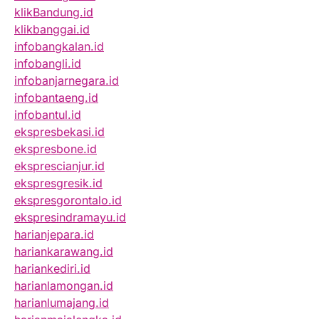
klikBandung.id
klikbanggai.id
infobangkalan.id
infobangli.id
infobanjarnegara.id
infobantaeng.id
infobantul.id
ekspresbekasi.id
ekspresbone.id
eksprescianjur.id
ekspresgresik.id
ekspresgorontalo.id
ekspresindramayu.id
harianjepara.id
hariankarawang.id
hariankediri.id
harianlamongan.id
harianlumajang.id