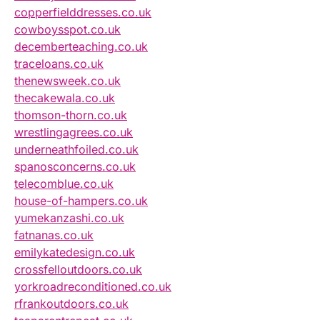
copperfielddresses.co.uk
cowboysspot.co.uk
decemberteaching.co.uk
traceloans.co.uk
thenewsweek.co.uk
thecakewala.co.uk
thomson-thorn.co.uk
wrestlingagrees.co.uk
underneathfoiled.co.uk
spanosconcerns.co.uk
telecomblue.co.uk
house-of-hampers.co.uk
yumekanzashi.co.uk
fatnanas.co.uk
emilykatedesign.co.uk
crossfelloutdoors.co.uk
yorkroadreconditioned.co.uk
rfrankoutdoors.co.uk