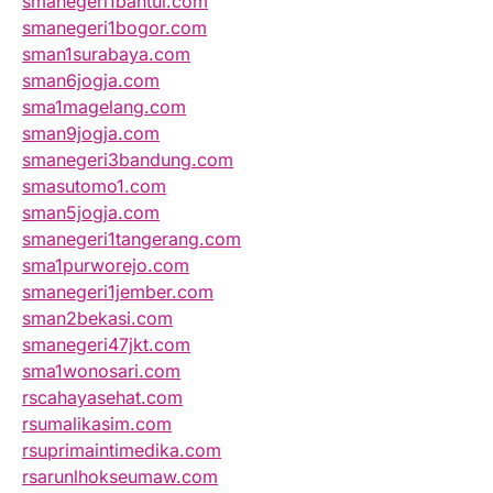
smanegeri1bantul.com
smanegeri1bogor.com
sman1surabaya.com
sman6jogja.com
sma1magelang.com
sman9jogja.com
smanegeri3bandung.com
smasutomo1.com
sman5jogja.com
smanegeri1tangerang.com
sma1purworejo.com
smanegeri1jember.com
sman2bekasi.com
smanegeri47jkt.com
sma1wonosari.com
rscahayasehat.com
rsumalikasim.com
rsuprimaintimedika.com
rsarunlhokseumaw.com