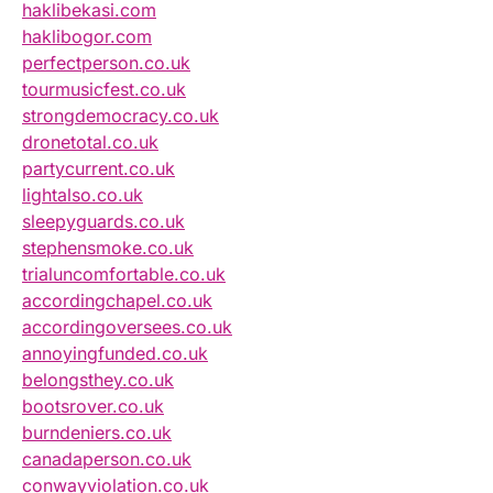
haklibekasi.com
haklibogor.com
perfectperson.co.uk
tourmusicfest.co.uk
strongdemocracy.co.uk
dronetotal.co.uk
partycurrent.co.uk
lightalso.co.uk
sleepyguards.co.uk
stephensmoke.co.uk
trialuncomfortable.co.uk
accordingchapel.co.uk
accordingoversees.co.uk
annoyingfunded.co.uk
belongsthey.co.uk
bootsrover.co.uk
burndeniers.co.uk
canadaperson.co.uk
conwayviolation.co.uk