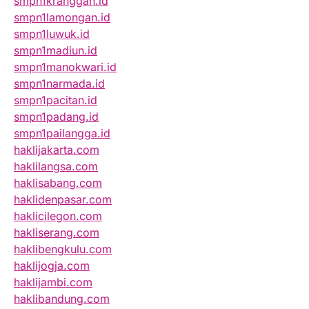
smpn1kranggan.id
smpn1lamongan.id
smpn1luwuk.id
smpn1madiun.id
smpn1manokwari.id
smpn1narmada.id
smpn1pacitan.id
smpn1padang.id
smpn1pailangga.id
haklijakarta.com
haklilangsa.com
haklisabang.com
haklidenpasar.com
haklicilegon.com
hakliserang.com
haklibengkulu.com
haklijogja.com
haklijambi.com
haklibandung.com