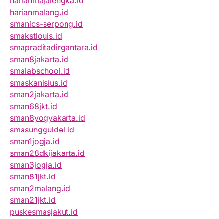
harianmajalengka.id
harianmalang.id
smanics-serpong.id
smakstlouis.id
smapraditadirgantara.id
sman8jakarta.id
smalabschool.id
smaskanisius.id
sman2jakarta.id
sman68jkt.id
sman8yogyakarta.id
smasungguldel.id
sman1jogja.id
sman28dkijakarta.id
sman3jogja.id
sman81jkt.id
sman2malang.id
sman21jkt.id
puskesmasjakut.id