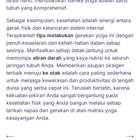
lanjut nanti, membuktikan bahwa yoga adalah sains
tubuh yang komprehensif.
Sebagai kesimpulan, kesehatan adalah sinergi antara
gerak fisik dan kelancaran sistem internal.
Terapkanlah
tips melakukan
gerakan yoga ini dengan
penuh kesadaran dan kehati-hatian dalam setiap
sesinya. Manfaatkan setiap detak jantung untuk
memompa
aliran darah
yang kaya nutrisi ke seluruh
jaringan tubuh Anda. Memberikan asupan oksigen
terbaik menuju
ke otak
adalah cara paling sederhana
untuk menjaga kewarasan dan produktivitas di tengah
dunia yang serba cepat ini. Teruslah berlatih, karena
kekuatan pikiran Anda sangat bergantung pada
kesehatan fisik yang Anda bangun melalui setiap
tarikan napas dan gerakan di atas matras yoga
kesayangan Anda.
N
⟵
⟶