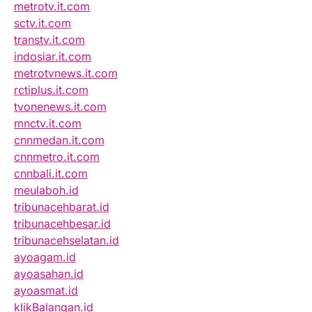
metrotv.it.com
sctv.it.com
transtv.it.com
indosiar.it.com
metrotvnews.it.com
rctiplus.it.com
tvonenews.it.com
mnctv.it.com
cnnmedan.it.com
cnnmetro.it.com
cnnbali.it.com
meulaboh.id
tribunacehbarat.id
tribunacehbesar.id
tribunacehselatan.id
ayoagam.id
ayoasahan.id
ayoasmat.id
klikBalangan.id