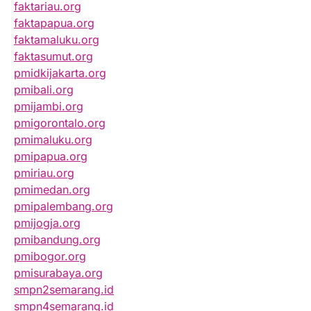
faktariau.org
faktapapua.org
faktamaluku.org
faktasumut.org
pmidkijakarta.org
pmibali.org
pmijambi.org
pmigorontalo.org
pmimaluku.org
pmipapua.org
pmiriau.org
pmimedan.org
pmipalembang.org
pmijogja.org
pmibandung.org
pmibogor.org
pmisurabaya.org
smpn2semarang.id
smpn4semarang.id