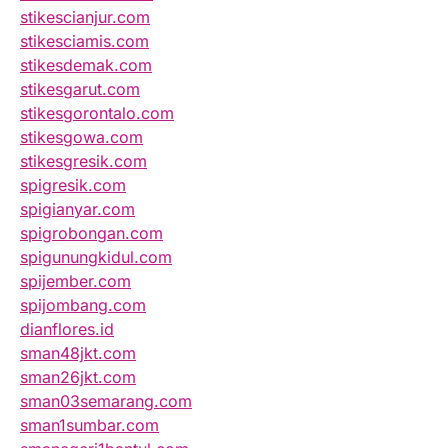
stikescianjur.com
stikesciamis.com
stikesdemak.com
stikesgarut.com
stikesgorontalo.com
stikesgowa.com
stikesgresik.com
spigresik.com
spigianyar.com
spigrobongan.com
spigunungkidul.com
spijember.com
spijombang.com
dianflores.id
sman48jkt.com
sman26jkt.com
sman03semarang.com
sman1sumbar.com