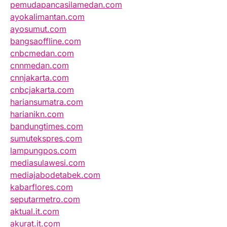
pemudapancasilamedan.com
ayokalimantan.com
ayosumut.com
bangsaoffline.com
cnbcmedan.com
cnnmedan.com
cnnjakarta.com
cnbcjakarta.com
hariansumatra.com
harianikn.com
bandungtimes.com
sumutekspres.com
lampungpos.com
mediasulawesi.com
mediajabodetabek.com
kabarflores.com
seputarmetro.com
aktual.it.com
akurat.it.com