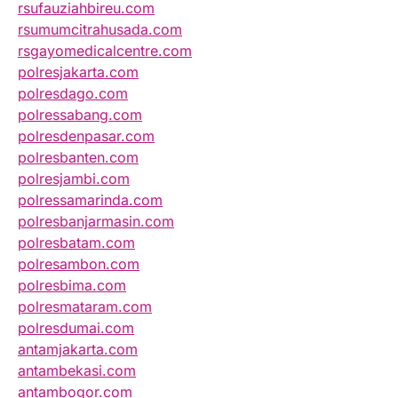
rsufauziahbireu.com
rsumumcitrahusada.com
rsgayomedicalcentre.com
polresjakarta.com
polresdago.com
polressabang.com
polresdenpasar.com
polresbanten.com
polresjambi.com
polressamarinda.com
polresbanjarmasin.com
polresbatam.com
polresambon.com
polresbima.com
polresmataram.com
polresdumai.com
antamjakarta.com
antambekasi.com
antambogor.com