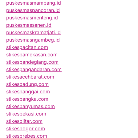
puskesmasmampang.id
puskesmaspancoran.id
puskesmasmenteng.id
puskesmassenen.id
puskesmaskramatjati.id
puskesmasngambeg.id
stikespacitan.com
stikespamekasan.com
stikespandeglang.com
stikespangandaran.com
stikesacehbarat.com
stikesbadung.com
stikesbanggai.com
stikesbangka.com
stikesbanyumas.com
stikesbekasi.com
stikesblitar.com
stikesbogor.com
stikesbrebes.com