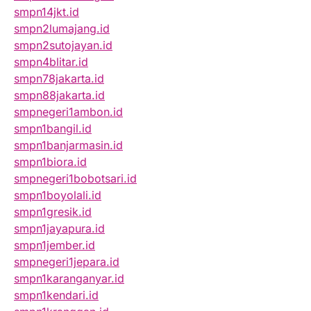
smpn14jkt.id
smpn2lumajang.id
smpn2sutojayan.id
smpn4blitar.id
smpn78jakarta.id
smpn88jakarta.id
smpnegeri1ambon.id
smpn1bangil.id
smpn1banjarmasin.id
smpn1biora.id
smpnegeri1bobotsari.id
smpn1boyolali.id
smpn1gresik.id
smpn1jayapura.id
smpn1jember.id
smpnegeri1jepara.id
smpn1karanganyar.id
smpn1kendari.id