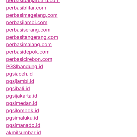
perbasibanjarbaru.com
perbasiblitar.com
perbasimagelang.com
perbasijambi.com
perbasiserang.com
perbasitangerang.com
perbasimalang.com
perbasidepok.com
perbasicirebon.com
PGSIbandung.id
pgsiaceh.id
pgsijambi.id
pgsibali.id
pgsijakarta.id
pgsimedan.id
pgsilombok.id
pgsimaluku.id
pgsimanado.id
akmilsumbar.id