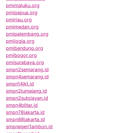
pmimaluku.org
pmipapua.org
pmiriau.org
pmimedan.org
pmipalembang.org
pmijogja.org
pmibandung.org
pmibogor.org
pmisurabaya.org
smpn2semarang.id
smpn4semarang.id
smpn14jkt.id
smpn2lumajang.id
smpn2sutojayan.id
smpn4blitar.id
smpn78jakarta.id
smpn88jakarta.id
smpnegeri1ambon.id