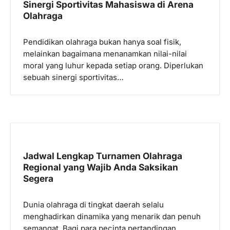
p
Sinergi Sportivitas Mahasiswa di Arena
Olahraga
o
s
Pendidikan olahraga bukan hanya soal fisik,
melainkan bagaimana menanamkan nilai-nilai
moral yang luhur kepada setiap orang. Diperlukan
sebuah sinergi sportivitas…
Jadwal Lengkap Turnamen Olahraga
Regional yang Wajib Anda Saksikan
Segera
Dunia olahraga di tingkat daerah selalu
menghadirkan dinamika yang menarik dan penuh
semangat. Bagi para pecinta pertandingan,