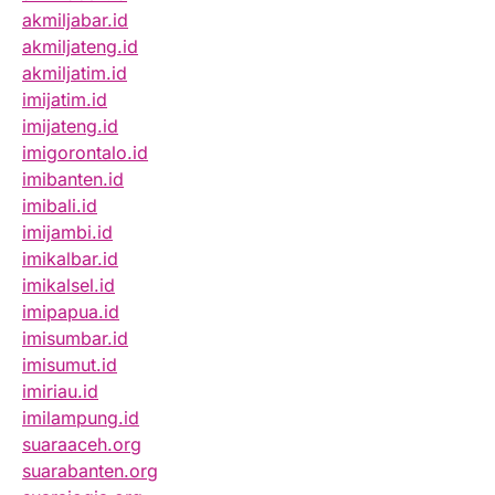
akmiljabar.id
akmiljateng.id
akmiljatim.id
imijatim.id
imijateng.id
imigorontalo.id
imibanten.id
imibali.id
imijambi.id
imikalbar.id
imikalsel.id
imipapua.id
imisumbar.id
imisumut.id
imiriau.id
imilampung.id
suaraaceh.org
suarabanten.org