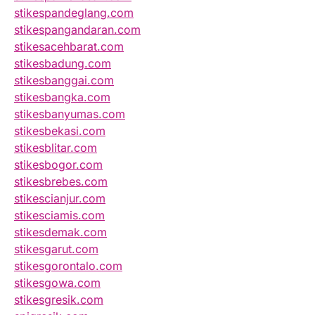
stikespandeglang.com
stikespangandaran.com
stikesacehbarat.com
stikesbadung.com
stikesbanggai.com
stikesbangka.com
stikesbanyumas.com
stikesbekasi.com
stikesblitar.com
stikesbogor.com
stikesbrebes.com
stikescianjur.com
stikesciamis.com
stikesdemak.com
stikesgarut.com
stikesgorontalo.com
stikesgowa.com
stikesgresik.com