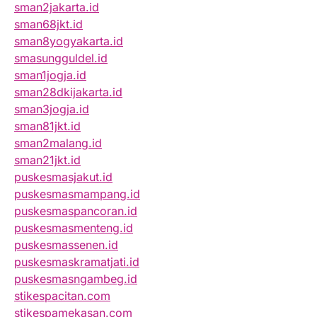
sman2jakarta.id
sman68jkt.id
sman8yogyakarta.id
smasungguldel.id
sman1jogja.id
sman28dkijakarta.id
sman3jogja.id
sman81jkt.id
sman2malang.id
sman21jkt.id
puskesmasjakut.id
puskesmasmampang.id
puskesmaspancoran.id
puskesmasmenteng.id
puskesmassenen.id
puskesmaskramatjati.id
puskesmasngambeg.id
stikespacitan.com
stikespamekasan.com