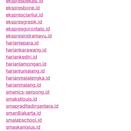
ekspresbekasi.id
ekspresbone.id
eksprescianjur.id
ekspresgresik.id
ekspresgorontalo.id
ekspresindramayu.id
harianjepara.id
hariankarawang.id
hariankediri.id
harianlamongan.id
harianlumajang.id
harianmajalengka.id
harianmalang.id
smanics-serpong.id
smakstlouis.id
smapraditadirgantara.id
sman8jakarta.id
smalabschool.id
smaskanisius.id