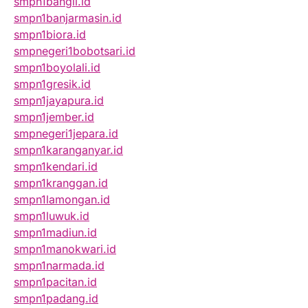
smpn1bangil.id
smpn1banjarmasin.id
smpn1biora.id
smpnegeri1bobotsari.id
smpn1boyolali.id
smpn1gresik.id
smpn1jayapura.id
smpn1jember.id
smpnegeri1jepara.id
smpn1karanganyar.id
smpn1kendari.id
smpn1kranggan.id
smpn1lamongan.id
smpn1luwuk.id
smpn1madiun.id
smpn1manokwari.id
smpn1narmada.id
smpn1pacitan.id
smpn1padang.id