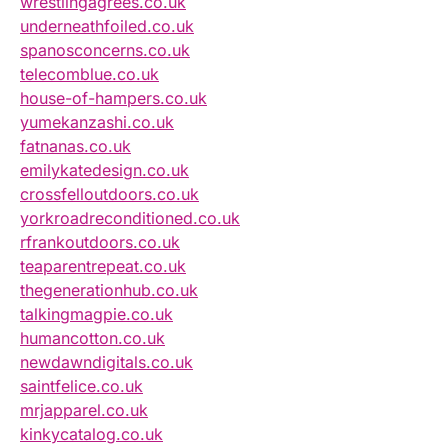
wrestlingagrees.co.uk
underneathfoiled.co.uk
spanosconcerns.co.uk
telecomblue.co.uk
house-of-hampers.co.uk
yumekanzashi.co.uk
fatnanas.co.uk
emilykatedesign.co.uk
crossfelloutdoors.co.uk
yorkroadreconditioned.co.uk
rfrankoutdoors.co.uk
teaparentrepeat.co.uk
thegenerationhub.co.uk
talkingmagpie.co.uk
humancotton.co.uk
newdawndigitals.co.uk
saintfelice.co.uk
mrjapparel.co.uk
kinkycatalog.co.uk