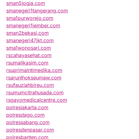
sman5jogja.com
smanegeri1tangerang.com
sma1purworejo.com
smanegeri1jember.com
sman2bekasi.com
smanegeri47jkt.com
sma1wonosari.com
rscahayasehat.com
rsumalikasim.com
rsuprimaintimedika.com
rsarunlhokseumaw.com
rsufauziahbireu.com
rsumumcitrahusada.com
rsgayomedicalcentre.com
polresjakarta.com
polresdago.com
polressabang.com
polresdenpasar.com
polresbanten.com