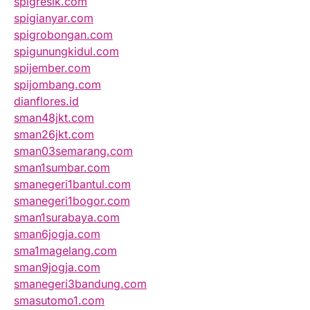
spigresik.com
spigianyar.com
spigrobongan.com
spigunungkidul.com
spijember.com
spijombang.com
dianflores.id
sman48jkt.com
sman26jkt.com
sman03semarang.com
sman1sumbar.com
smanegeri1bantul.com
smanegeri1bogor.com
sman1surabaya.com
sman6jogja.com
sma1magelang.com
sman9jogja.com
smanegeri3bandung.com
smasutomo1.com