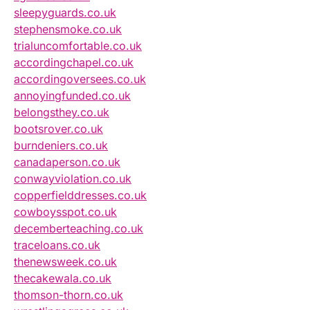
sleepyguards.co.uk
stephensmoke.co.uk
trialuncomfortable.co.uk
accordingchapel.co.uk
accordingoversees.co.uk
annoyingfunded.co.uk
belongsthey.co.uk
bootsrover.co.uk
burndeniers.co.uk
canadaperson.co.uk
conwayviolation.co.uk
copperfielddresses.co.uk
cowboysspot.co.uk
decemberteaching.co.uk
traceloans.co.uk
thenewsweek.co.uk
thecakewala.co.uk
thomson-thorn.co.uk