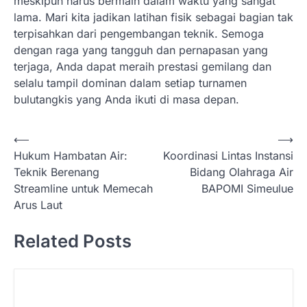
meskipun harus bermain dalam waktu yang sangat
lama. Mari kita jadikan latihan fisik sebagai bagian tak
terpisahkan dari pengembangan teknik. Semoga
dengan raga yang tangguh dan pernapasan yang
terjaga, Anda dapat meraih prestasi gemilang dan
selalu tampil dominan dalam setiap turnamen
bulutangkis yang Anda ikuti di masa depan.
N
⟵
⟶
Hukum Hambatan Air:
Koordinasi Lintas Instansi
a
Teknik Berenang
Bidang Olahraga Air
v
Streamline untuk Memecah
BAPOMI Simeulue
i
Arus Laut
g
Related Posts
a
s
i