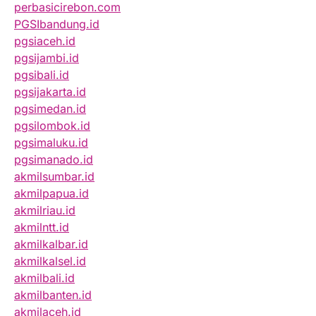
perbasicirebon.com
PGSIbandung.id
pgsiaceh.id
pgsijambi.id
pgsibali.id
pgsijakarta.id
pgsimedan.id
pgsilombok.id
pgsimaluku.id
pgsimanado.id
akmilsumbar.id
akmilpapua.id
akmilriau.id
akmilntt.id
akmilkalbar.id
akmilkalsel.id
akmilbali.id
akmilbanten.id
akmilaceh.id