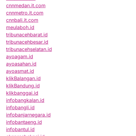
cnnmedan.it.com
cnnmetro.it.com
cnnbali.it.com
meulaboh.id
tribunacehbarat.id
tribunacehbesar.id
tribunacehselatan.id
ayoagam.id
ayoasahan.id
ayoasmat.id
klikBalangan.id
klikBandung.id
klikbanggai.id
infobangkalan.id
infobangli.id
infobanjarnegara.id
infobantaeng.id
infobantul.id