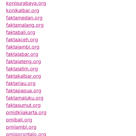
konisurabaya.org
konikalbar.org
faktamedan.org
faktamalang.org
faktabali.org
faktaaceh.org
faktajambi.org
faktajabar.org
faktajateng.org
faktajatim.org
faktakalbar.org
faktariau.org
faktapapua.org
faktamaluku.org
faktasumut.org
pmidkijakarta.org
pmibali.org
pmijambi.org
pmigorontalo.org