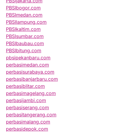
PBSIjakarta.com
PBSIbogor.com
PBSImedan.com
PBSIlampung.com
PBSIkaltim.com
PBSIsumbar.com
PBSIbaubau.com
PBSIbitung.com
pbsipekanbaru.com
perbasimedan.com
perbasisurabaya.com
perbasibanjarbaru.com
perbasiblitar.com
perbasimagelang.com
perbasijambi.com
perbasiserang.com
perbasitangerang.com
perbasimalang.com
perbasidepok.com