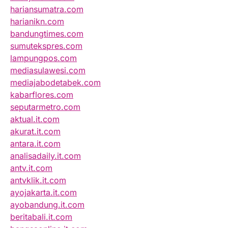
hariansumatra.com
harianikn.com
bandungtimes.com
sumutekspres.com
lampungpos.com
mediasulawesi.com
mediajabodetabek.com
kabarflores.com
seputarmetro.com
aktual.it.com
akurat.it.com
antara.it.com
analisadaily.it.com
antv.it.com
antvklik.it.com
ayojakarta.it.com
ayobandung.it.com
beritabali.it.com