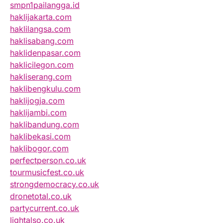
smpn1pailangga.id
haklijakarta.com
haklilangsa.com
haklisabang.com
haklidenpasar.com
haklicilegon.com
hakliserang.com
haklibengkulu.com
haklijogja.com
haklijambi.com
haklibandung.com
haklibekasi.com
haklibogor.com
perfectperson.co.uk
tourmusicfest.co.uk
strongdemocracy.co.uk
dronetotal.co.uk
partycurrent.co.uk
lightalso.co.uk