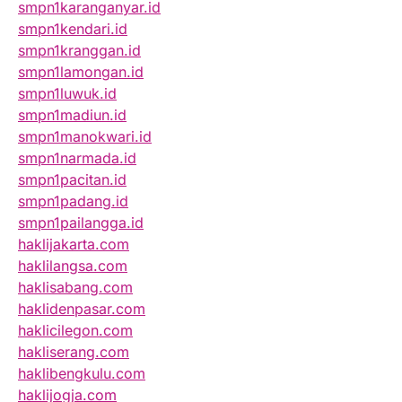
smpn1karanganyar.id
smpn1kendari.id
smpn1kranggan.id
smpn1lamongan.id
smpn1luwuk.id
smpn1madiun.id
smpn1manokwari.id
smpn1narmada.id
smpn1pacitan.id
smpn1padang.id
smpn1pailangga.id
haklijakarta.com
haklilangsa.com
haklisabang.com
haklidenpasar.com
haklicilegon.com
hakliserang.com
haklibengkulu.com
haklijogja.com