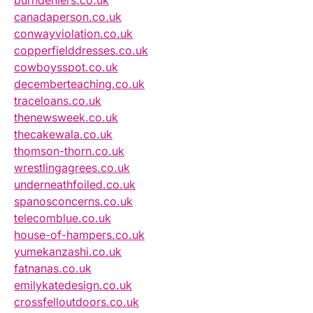
burndeniers.co.uk
canadaperson.co.uk
conwayviolation.co.uk
copperfielddresses.co.uk
cowboysspot.co.uk
decemberteaching.co.uk
traceloans.co.uk
thenewsweek.co.uk
thecakewala.co.uk
thomson-thorn.co.uk
wrestlingagrees.co.uk
underneathfoiled.co.uk
spanosconcerns.co.uk
telecomblue.co.uk
house-of-hampers.co.uk
yumekanzashi.co.uk
fatnanas.co.uk
emilykatedesign.co.uk
crossfelloutdoors.co.uk