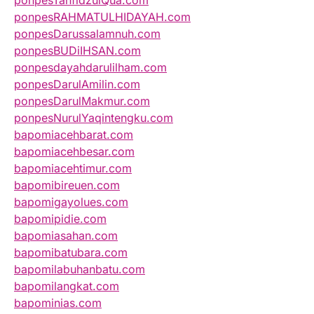
ponpesTahfidzulQua.com
ponpesRAHMATULHIDAYAH.com
ponpesDarussalamnuh.com
ponpesBUDiIHSAN.com
ponpesdayahdarulilham.com
ponpesDarulAmilin.com
ponpesDarulMakmur.com
ponpesNurulYaqintengku.com
bapomiacehbarat.com
bapomiacehbesar.com
bapomiacehtimur.com
bapomibireuen.com
bapomigayolues.com
bapomipidie.com
bapomiasahan.com
bapomibatubara.com
bapomilabuhanbatu.com
bapomilangkat.com
bapominias.com