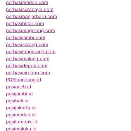
perbasimedan.com
perbasisurabaya.com
perbasibanjarbaru.com
perbasiblitar.com
perbasimagelang.com
perbasijambi.com
perbasiserang.com
perbasitangerang.com
perbasimalang.com
perbasidepok.com
perbasicirebon.com
PGSIbandung.id
pgsiaceh.id
pgsijambi.id
pgsibali.id
pgsijakarta.id
pgsimedan.id
pgsilombok.id
pgsimaluku.id