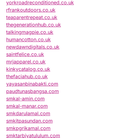
yorkroadreconditioned.co.uk
rfrankoutdoors.co.uk
teaparentrepeat.co.uk
thegenerationhub.co.uk
talkingmagpie.co.uk
humancotton.co.uk
newdawndigitals.co.uk
saintfelice.co.uk
mrjapparel.co.uk
kinkycatalog.co.uk
thefaciahub.co.uk
yayasanbinabakti.com
paudtunasbangsa.com
smkal-amin.com
smkal-manar.com
smkdarulamal.com
smkitpasundan.com
smkpgrikamal.com
smktarbiyatululum.com