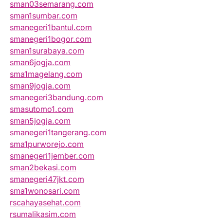
sman03semarang.com
sman1sumbar.com
smanegeri1bantul.com
smanegeri1bogor.com
sman1surabaya.com
sman6jogja.com
sma1magelang.com
sman9jogja.com
smanegeri3bandung.com
smasutomo1.com
sman5jogja.com
smanegeri1tangerang.com
sma1purworejo.com
smanegeri1jember.com
sman2bekasi.com
smanegeri47jkt.com
sma1wonosari.com
rscahayasehat.com
rsumalikasim.com