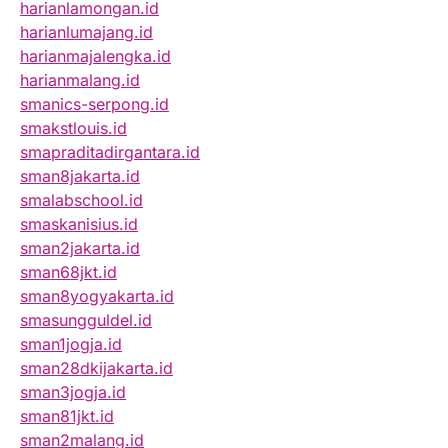
harianlamongan.id
harianlumajang.id
harianmajalengka.id
harianmalang.id
smanics-serpong.id
smakstlouis.id
smapraditadirgantara.id
sman8jakarta.id
smalabschool.id
smaskanisius.id
sman2jakarta.id
sman68jkt.id
sman8yogyakarta.id
smasungguldel.id
sman1jogja.id
sman28dkijakarta.id
sman3jogja.id
sman81jkt.id
sman2malang.id