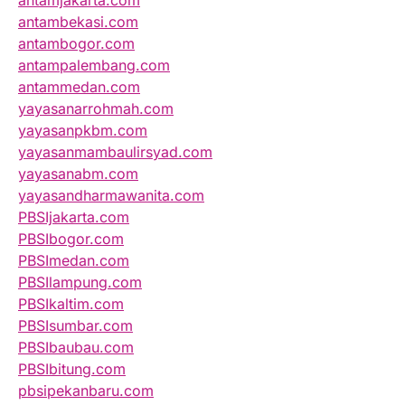
antamjakarta.com
antambekasi.com
antambogor.com
antampalembang.com
antammedan.com
yayasanarrohmah.com
yayasanpkbm.com
yayasanmambaulirsyad.com
yayasanabm.com
yayasandharmawanita.com
PBSIjakarta.com
PBSIbogor.com
PBSImedan.com
PBSIlampung.com
PBSIkaltim.com
PBSIsumbar.com
PBSIbaubau.com
PBSIbitung.com
pbsipekanbaru.com