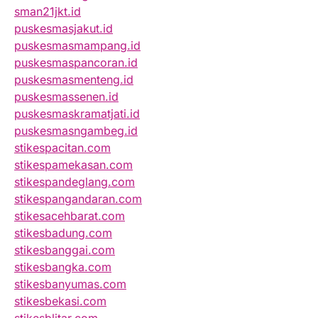
sman21jkt.id
puskesmasjakut.id
puskesmasmampang.id
puskesmaspancoran.id
puskesmasmenteng.id
puskesmassenen.id
puskesmaskramatjati.id
puskesmasngambeg.id
stikespacitan.com
stikespamekasan.com
stikespandeglang.com
stikespangandaran.com
stikesacehbarat.com
stikesbadung.com
stikesbanggai.com
stikesbangka.com
stikesbanyumas.com
stikesbekasi.com