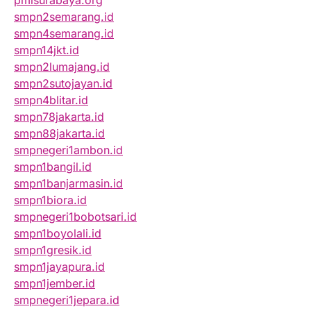
pmisurabaya.org
smpn2semarang.id
smpn4semarang.id
smpn14jkt.id
smpn2lumajang.id
smpn2sutojayan.id
smpn4blitar.id
smpn78jakarta.id
smpn88jakarta.id
smpnegeri1ambon.id
smpn1bangil.id
smpn1banjarmasin.id
smpn1biora.id
smpnegeri1bobotsari.id
smpn1boyolali.id
smpn1gresik.id
smpn1jayapura.id
smpn1jember.id
smpnegeri1jepara.id