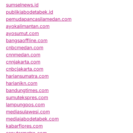
sumselnews.id
publikjabodetabek.id
pemudapancasilamedan.com
ayokalimantan.com
ayosumut.com
bangsaoffline.com
cnbcmedan.com
cnnmedan.com
cnnjakarta.com
cnbcjakarta.com
hariansumatra.com
harianikn.com
bandungtimes.com
sumutekspres.com
lampungpos.com
mediasulawesi.com
mediajabodetabek.com
kabarflores.com