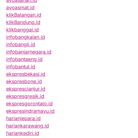
ayoasahan.id
ayoasmat.id
klikBalangan.id
klikBandung.id
klikbanggai.id
infobangkalan.id
infobangli.id
infobanjarnegara.id
infobantaeng.id
infobantul.id
ekspresbekasi.id
ekspresbone.id
eksprescianjur.id
ekspresgresik.id
ekspresgorontalo.id
ekspresindramayu.id
harianjepara.id
hariankarawang.id
hariankediri.id