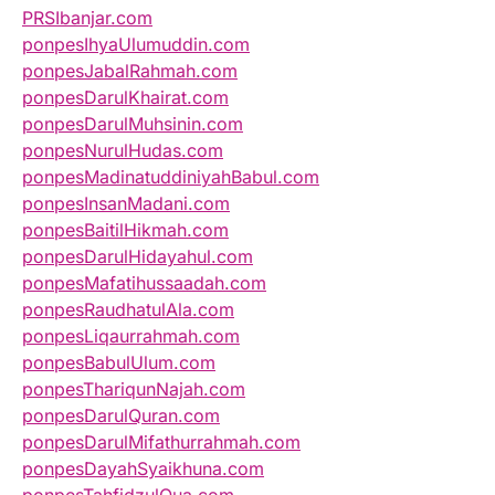
PRSIbanjar.com
ponpesIhyaUlumuddin.com
ponpesJabalRahmah.com
ponpesDarulKhairat.com
ponpesDarulMuhsinin.com
ponpesNurulHudas.com
ponpesMadinatuddiniyahBabul.com
ponpesInsanMadani.com
ponpesBaitilHikmah.com
ponpesDarulHidayahul.com
ponpesMafatihussaadah.com
ponpesRaudhatulAla.com
ponpesLiqaurrahmah.com
ponpesBabulUlum.com
ponpesThariqunNajah.com
ponpesDarulQuran.com
ponpesDarulMifathurrahmah.com
ponpesDayahSyaikhuna.com