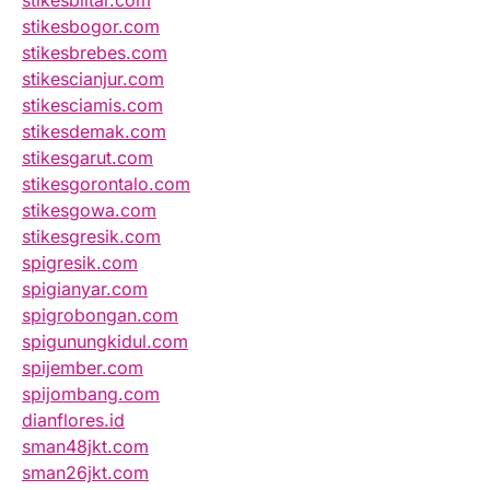
stikesblitar.com
stikesbogor.com
stikesbrebes.com
stikescianjur.com
stikesciamis.com
stikesdemak.com
stikesgarut.com
stikesgorontalo.com
stikesgowa.com
stikesgresik.com
spigresik.com
spigianyar.com
spigrobongan.com
spigunungkidul.com
spijember.com
spijombang.com
dianflores.id
sman48jkt.com
sman26jkt.com