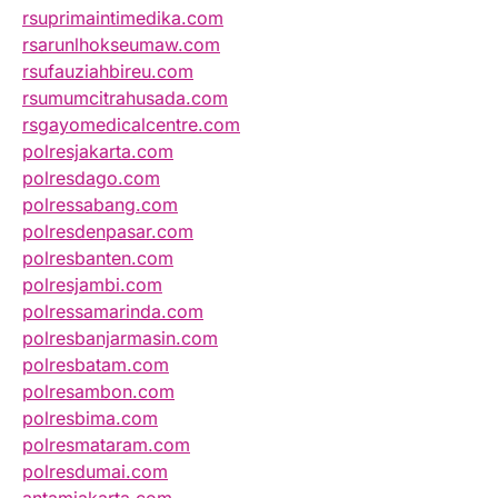
rsuprimaintimedika.com
rsarunlhokseumaw.com
rsufauziahbireu.com
rsumumcitrahusada.com
rsgayomedicalcentre.com
polresjakarta.com
polresdago.com
polressabang.com
polresdenpasar.com
polresbanten.com
polresjambi.com
polressamarinda.com
polresbanjarmasin.com
polresbatam.com
polresambon.com
polresbima.com
polresmataram.com
polresdumai.com