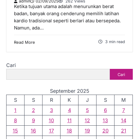
admin
02/09/2025
262 Views
Ketika tujuan utama adalah menurunkan berat
badan, banyak orang cenderung memilih latihan
kardio tradisional seperti berlari atau bersepeda.
Namun, ada…
3 min read
Read More
Cari
Cari
September 2025
S
S
R
K
J
S
M
1
2
3
4
5
6
7
8
9
10
11
12
13
14
15
16
17
18
19
20
21